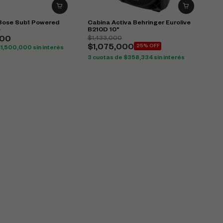
 Bose Sub1 Powered
Cabina Activa Behringer Eurolive
e
B210D 10"
$
1,433,000
000
$
1,075,000
25% OFF
$
1,500,000
sin interés
3 cuotas de
$
358,334
sin interés