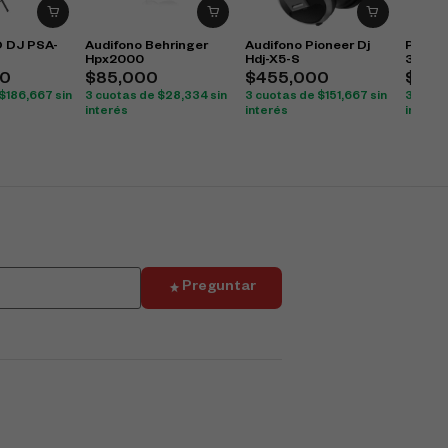
 DJ PSA-
Audifono Behringer
Audifono Pioneer Dj
Parlan
Hpx2000
Hdj-X5-S
3600
0
$
85,000
$
455,000
$
935
$
186,667
sin
3 cuotas de
$
28,334
sin
3 cuotas de
$
151,667
sin
3 cuot
interés
interés
interés
Preguntar