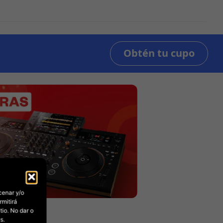
cenar y/o
rmitirá
io. No dar o
s.