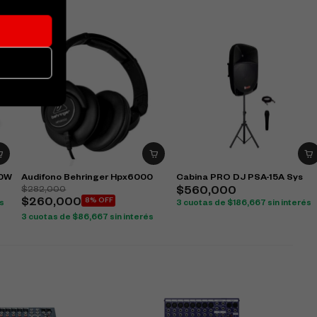
00W
Audifono Behringer Hpx6000
Cabina PRO DJ PSA-15A Sys
$
282,000
$
560,000
$
260,000
8% OFF
és
3 cuotas de
$
186,667
sin interés
3 cuotas de
$
86,667
sin interés