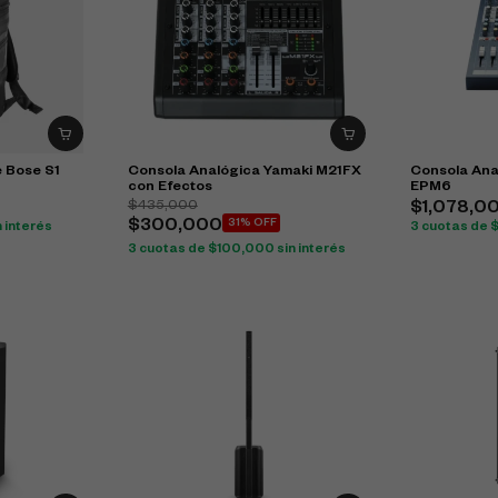
e Bose S1
Consola Analógica Yamaki M21FX
Consola Ana
con Efectos
EPM6
$
435,000
$
1,078,0
$
300,000
31% OFF
n interés
3 cuotas de
3 cuotas de
$
100,000
sin interés