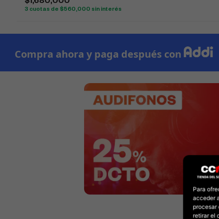
$
1,680,000
3 cuotas de
$
560,000
sin interés
Para ofre
acceder a
procesar 
retirar e