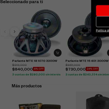
Seleccionado para ti
Política 
Parlante MTE 18 1070 3200W
Parlante MTE 15 401 3000W
$
913,000
$
961,000
$
840,000
8% OFF
$
730,000
24% OFF
3 cuotas de
$
280,000
sin interés
3 cuotas de
$
243,334
sin inte
Más productos