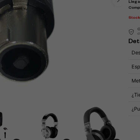
Llega
Comp
Stoc
C
d
Det
Des
Esp
Met
¿Ti
¿Pu