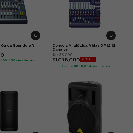
lógica Soundcraft
Consola Analógica Midas DM12 12
Canales
$
1,433,000
00
$
1,075,000
25% OFF
$
359,334
sin interés
3 cuotas de
$
358,334
sin interés