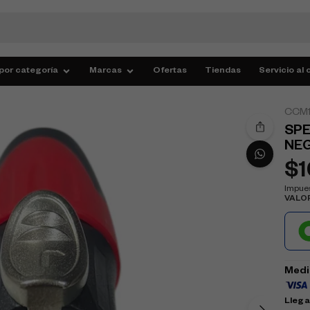
por categoría
Marcas
Ofertas
Tiendas
Servicio al 
CCM
SP
NE
$
Impues
VALO
Medi
Llega 