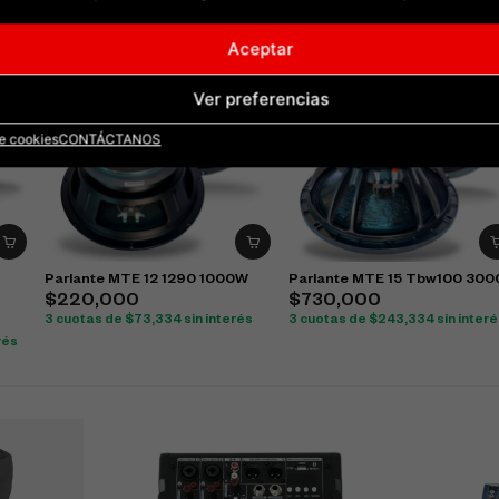
Aceptar
Ver preferencias
de cookies
CONTÁCTANOS
Parlante MTE 12 1290 1000W
Parlante MTE 15 Tbw100 30
$
220,000
$
730,000
3 cuotas de
$
73,334
sin interés
3 cuotas de
$
243,334
sin inter
rés