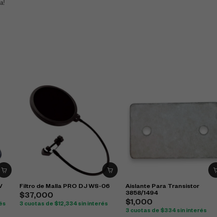
a!
V
Filtro de Malla PRO DJ WS-06
Aislante Para Transistor
3858/1494
$
37,000
$
1,000
rés
3 cuotas de
$
12,334
sin interés
3 cuotas de
$
334
sin interés