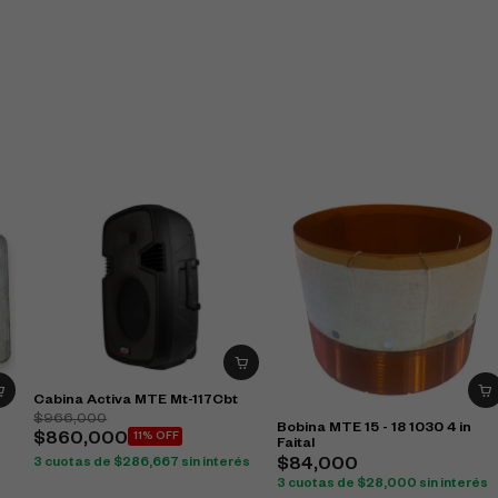
Cabina Activa MTE Mt-117Cbt
$
966,000
Bobina MTE 15 - 18 1030 4 in
$
860,000
11% OFF
Faital
$
84,000
3 cuotas de
$
286,667
sin interés
3 cuotas de
$
28,000
sin interés