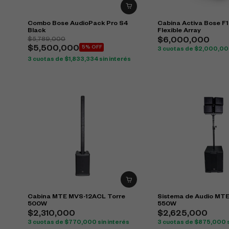
Combo Bose AudioPack Pro S4
Cabina Activa Bose F1
Black
Flexible Array
$
5,789,000
$
6,000,000
$
5,500,000
5% OFF
3 cuotas de
$
2,000,0
3 cuotas de
$
1,833,334
sin interés
Cabina MTE MVS-12ACL Torre
Sistema de Audio MT
500W
550W
$
2,310,000
$
2,625,000
3 cuotas de
$
770,000
sin interés
3 cuotas de
$
875,000