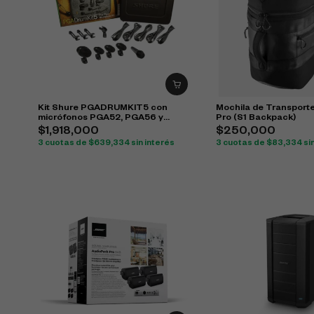
Kit Shure PGADRUMKIT5 con
Mochila de Transport
micrófonos PGA52, PGA56 y
Pro (S1 Backpack)
PGA57 para batería
$
1,918,000
$
250,000
3 cuotas de
$
639,334
sin interés
3 cuotas de
$
83,334
si