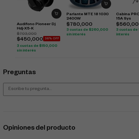
Parlante MTE 18 1030
Cabina PRO
2400W
15A Sys
Audifono Pioneer Dj
$
780,000
$
560,00
Hdj-X5-K
3 cuotas de
$
260,000
3 cuotas de
$
703,000
sin interés
interés
$
450,000
36% OFF
3 cuotas de
$
150,000
sin interés
Preguntas
Opiniones del producto