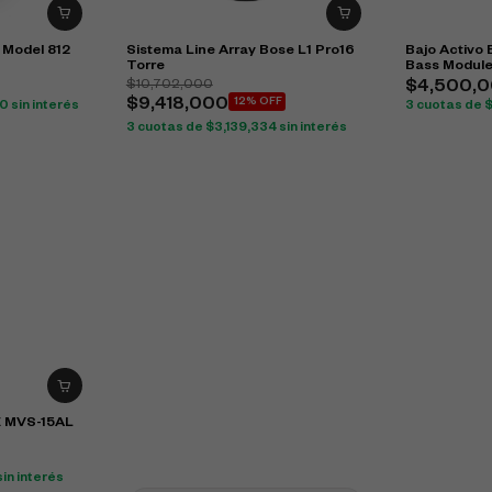
 Model 812
Sistema Line Array Bose L1 Pro16
Bajo Activo
Torre
Bass Modul
$
10,702,000
$
4,500,
$
9,418,000
12% OFF
00
sin interés
3 cuotas de
3 cuotas de
$
3,139,334
sin interés
E MVS-15AL
sin interés