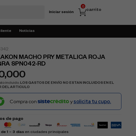
0
carrito
Iniciar sesión
cliente
Noticias
1342
EAKON MACHO PRY METALICA ROJA
GRA SPN042-RD
10,000
to incluido.
LOS GASTOS DE ENVÍO NO ESTAN INCLUIDOS EN EL
R DEL ARTICULO
Compra con
y
solicita tu cupo.
os de pago
de 1 – 3 días
en ciudades principales