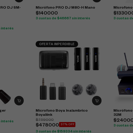
PRO DJ SM-
Micrófono PRO DJ M80-H Mano
Microfono
$140000
$13300
3 cuotas de $46667 sin interés
3 cuotas d
 interés
OFERTA IMPERDIBLE
ger
Microfono Boya Inalambrico
Micrófono
Boyaliink
32M
$759000
$2400
 interés
$478000
37% OFF
3 cuotas d
3 cuotas de $159334 sin interés