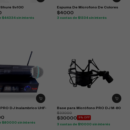
 Shure Sv100
Espuma De Microfono De Colores
0
$4000
e $44334 sin interés
3 cuotas de $1334 sin interés
 PRO DJ Inalambrico UHF-
Base para Micrófono PRO DJ M-80
$33000
00
$30000
9% OFF
e $80000 sin interés
3 cuotas de $10000 sin interés