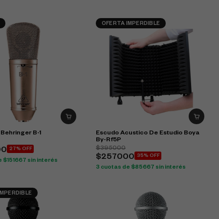
OFERTA IMPERDIBLE
 Behringer B-1
Escudo Acustico De Estudio Boya
By-Rf5P
$395000
00
27% OFF
$257000
35% OFF
 $151667 sin interés
3 cuotas de $85667 sin interés
IMPERDIBLE