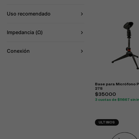
Uso recomendado
Impedancia (Ω)
Conexión
Base para Micrófono 
27S
$35000
3 cuotas de $11667 sin i
ULTIMOS