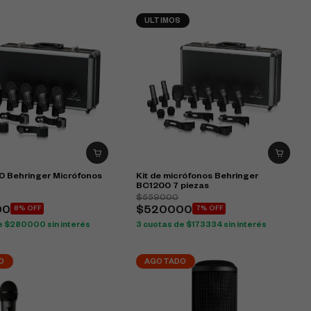
ULTIMOS
0 Behringer Micrófonos
Kit de micrófonos Behringer
BC1200 7 piezas
$559000
00
8% OFF
$520000
7% OFF
e $280000 sin interés
3 cuotas de $173334 sin interés
O
AGOTADO