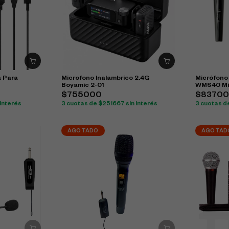
a Para
Microfono Inalambrico 2.4G
Micrófono
Boyamic 2-01
WMS40 Min
$755000
$8370
interés
3 cuotas de $251667 sin interés
3 cuotas d
AGOTADO
AGOTAD