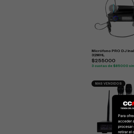
Micrófono PRO DJ Ina
32MHL
$255000
3 cuotas de $85000 sin
MAS VENDIDOS
Para ofre
acceder a
procesar 
retirar e