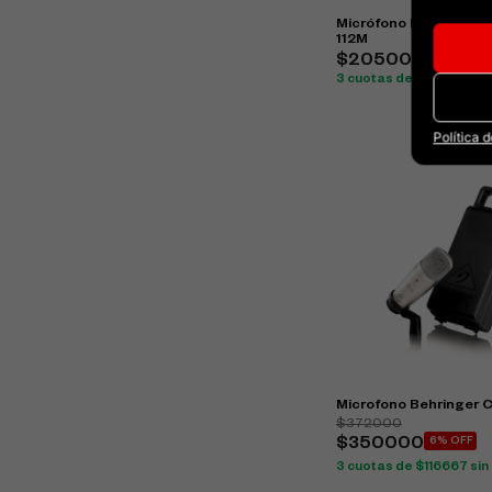
Micrófono PRO DJ Ina
112M
$205000
3 cuotas de $68334 sin 
Política 
Microfono Behringer 
$372000
$350000
6% OFF
3 cuotas de $116667 sin