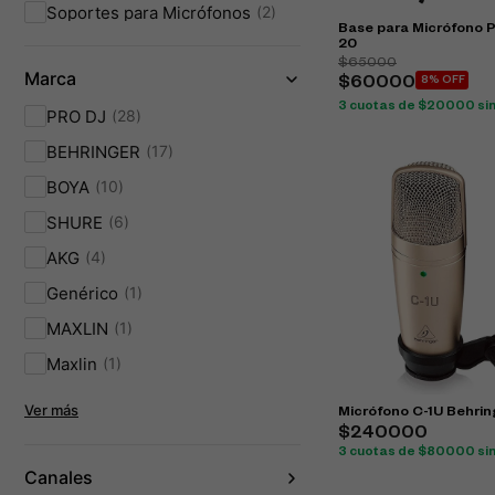
Soportes para Micrófonos
2
Base para Micrófono 
20
$65000
Marca
$60000
8% OFF
3 cuotas de $20000 sin
PRO DJ
28
BEHRINGER
17
BOYA
10
SHURE
6
AKG
4
Genérico
1
MAXLIN
1
Maxlin
1
Ver más
Micrófono C-1U Behrin
$240000
3 cuotas de $80000 sin
Canales