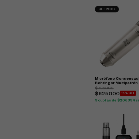
ULTIMOS
Micrófono Condensado
Behringer Multipatrón
$735000
$625000
15% OFF
3 cuotas de $208334 si