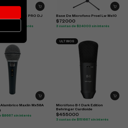
 Micrófono RP-1 PRO DJ
Base De Microfono Proel Lw Ms10
0
$72000
e $15000 sin interés
3 cuotas de $24000 sin interés
ULTIMOS
 Alambrico Maxlin Mx58A
Micrófono B-1 Dark Edition
Behringer Cardioide
0
$455000
e $8667 sin interés
3 cuotas de $151667 sin interés