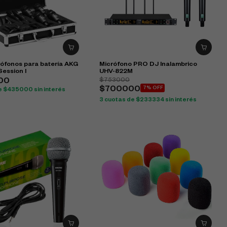
rófonos para batería AKG
Micrófono PRO DJ Inalambrico
ession I
UHV-822M
$753000
00
$700000
7% OFF
e $435000 sin interés
3 cuotas de $233334 sin interés