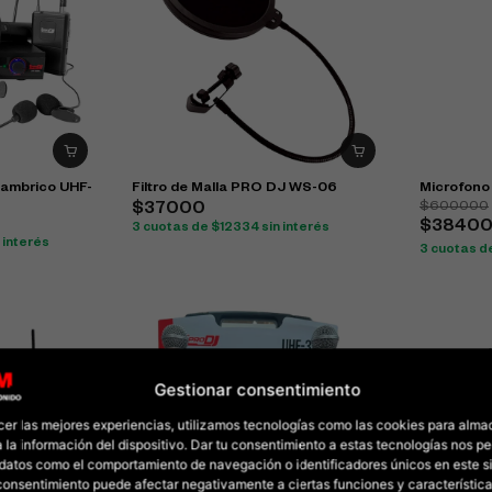
lambrico UHF-
Filtro de Malla PRO DJ WS-06
Microfono
$600000
$37000
$3840
3 cuotas de $12334 sin interés
 interés
3 cuotas d
Gestionar consentimiento
cer las mejores experiencias, utilizamos tecnologías como las cookies para alma
 la información del dispositivo. Dar tu consentimiento a estas tecnologías nos pe
datos como el comportamiento de navegación o identificadores únicos en este sit
l consentimiento puede afectar negativamente a ciertas funciones y característica