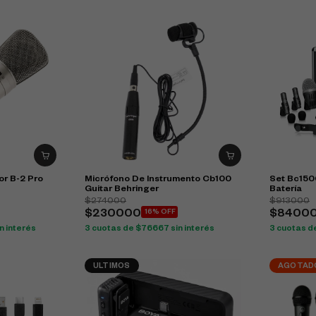
r B-2 Pro
Micrófono De Instrumento Cb100
Set Bc150
Guitar Behringer
Batería
$274000
$913000
$230000
16% OFF
$8400
n interés
3 cuotas de $76667 sin interés
3 cuotas d
ULTIMOS
AGOTAD