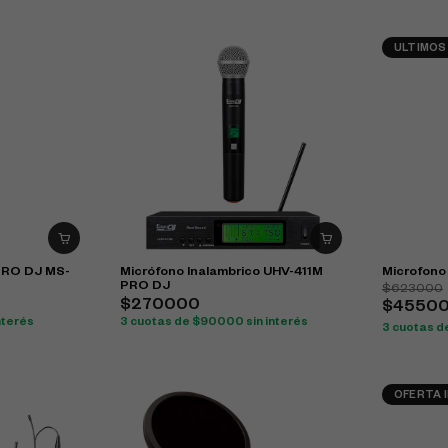
ULTIMOS
PRO DJ MS-
Micrófono Inalambrico UHV-411M
Microfono
PRO DJ
$623000
$270000
$4550
nterés
3 cuotas de $90000 sin interés
3 cuotas de
OFERTA 