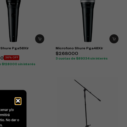
 Shure Pga58Xlr
Microfono Shure Pga48Xlr
$268000
00
36% OFF
3 cuotas de $89334 sin interés
e $128000 sin interés
cenar y/o
rmitirá
io. No dar o
s.