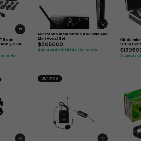
Micrófono inalámbrico AKG WMS40
Mini Vocal Set
T5 con
Kit de mic
GA56 y PGA57
Drum Set S
$508000
$13050
3 cuotas de $169334 sin interés
n interés
3 cuotas d
ULTIMOS