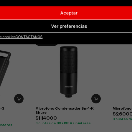
Micrófono PRO DJ Inalambrico UHF-
lambrico UHF-
35M
Aceptar
$225000
Base para
3 cuotas de $75000 sin interés
interés
$4500
Ver preferencias
3 cuotas d
de cookies
CONTÁCTANOS
ULTIMOS
C-3
Microfono Condensador Sm4-K
Microfono
Shure
$2600
$1114000
3 cuotas d
3 cuotas de $371334 sin interés
 interés