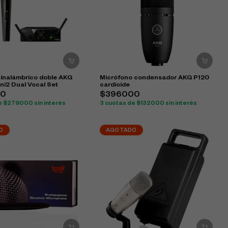
 inalámbrico doble AKG
Micrófono condensador AKG P120
i2 Dual Vocal Set
cardioide
00
$396000
e $279000 sin interés
3 cuotas de $132000 sin interés
O
AGOTADO