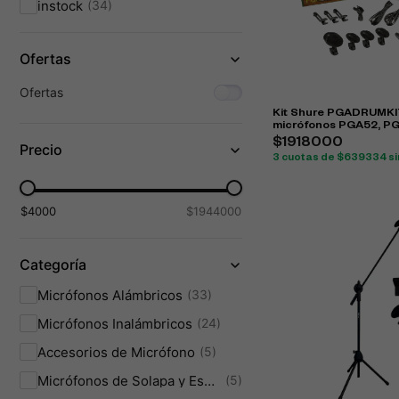
instock
34
Ofertas
Ofertas
Kit Shure PGADRUMKI
micrófonos PGA52, P
para batería
$1918000
Precio
3 cuotas de $639334 si
$4000
$1944000
Categoría
Micrófonos Alámbricos
33
Micrófonos Inalámbricos
24
Accesorios de Micrófono
5
Micrófonos de Solapa y Especiales
5