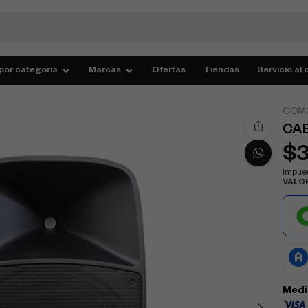
por categoría
Marcas
Ofertas
Tiendas
Servicio al 
CCM
CAB
$
Impues
VALO
Medi