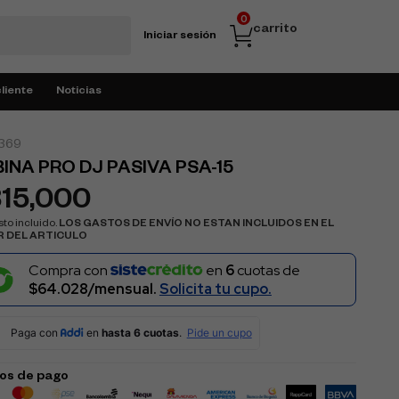
0
carrito
Iniciar sesión
cliente
Noticias
369
INA PRO DJ PASIVA PSA-15
315,000
to incluido.
LOS GASTOS DE ENVÍO NO ESTAN INCLUIDOS EN EL
R DEL ARTICULO
Compra con
en
6
cuotas de
$64.028/mensual.
Solicita tu cupo.
os de pago