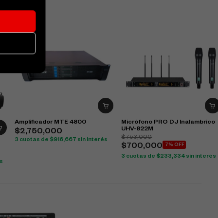
Amplificador MTE 4800
Micrófono PRO DJ Inalambrico
UHV-822M
$
2,750,000
$
753,000
3 cuotas de
$
916,667
sin interés
$
700,000
7% OFF
3 cuotas de
$
233,334
sin interés
és