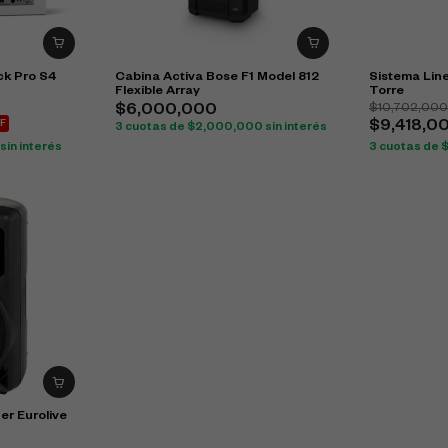
k Pro S4
Cabina Activa Bose F1 Model 812
Sistema Line
Flexible Array
Torre
$
10,702,00
$
6,000,000
F
$
9,418,0
3 cuotas de
$
2,000,000
sin interés
sin interés
3 cuotas de
er Eurolive