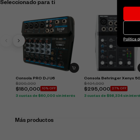
Seleccionado para ti
Política 
Consola PRO DJ U6
Consola Behringer Xenyx 5
$
200,000
$
404,000
$
180,000
10% OFF
$
295,000
27% OFF
3 cuotas de
$
60,000
sin interés
3 cuotas de
$
98,334
sin inter
Más productos