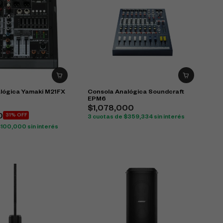
lógica Yamaki M21FX
Consola Analógica Soundcraft
EPM6
$
1,078,000
0
31% OFF
3 cuotas de
$
359,334
sin interés
$
100,000
sin interés