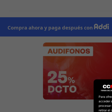
Para ofre
acceder a
procesar 
retirar e