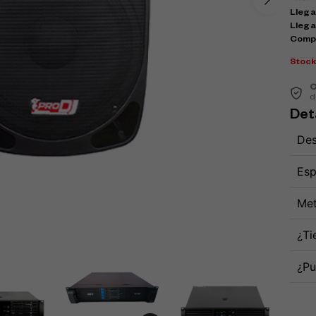
Llega 
Llega
Comp
Stoc
C
d
Det
Des
Esp
Met
¿Ti
¿Pu