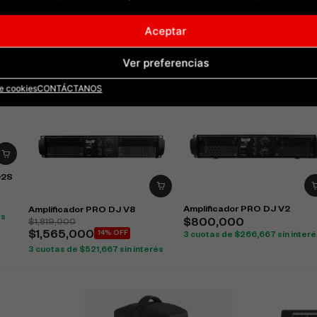
Aceptar
Ver preferencias
de cookies
CONTÁCTANOS
02S
Amplificador PRO DJ V2
Amplificador PRO DJ V8
és
$
1,819,000
$
800,000
$
1,565,000
14% OFF
3 cuotas de
$
266,667
sin inter
3 cuotas de
$
521,667
sin interés