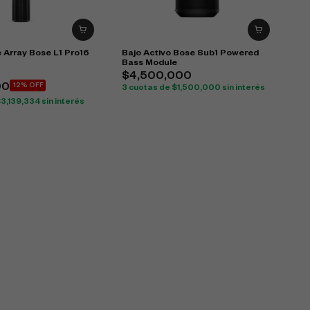
 Array Bose L1 Pro16
Bajo Activo Bose Sub1 Powered
Bass Module
0
$
4,500,000
00
12% OFF
3 cuotas de
$
1,500,000
sin interés
$
3,139,334
sin interés