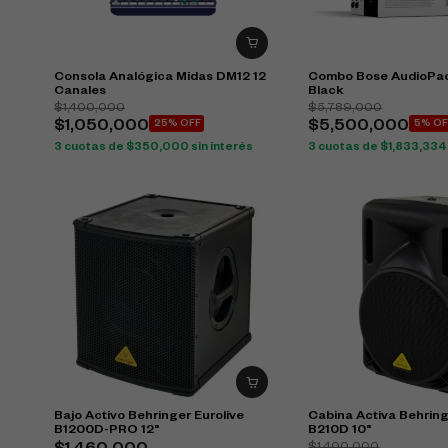
Consola Analógica Midas DM12 12
Combo Bose AudioPac
Canales
Black
$
1,400,000
$
5,789,000
$
1,050,000
25% OFF
$
5,500,000
5% OF
3 cuotas de
$
350,000
sin interés
3 cuotas de
$
1,833,334
Bajo Activo Behringer Eurolive
Cabina Activa Behring
B1200D-PRO 12"
B210D 10"