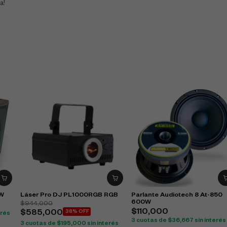
a!
0W
Láser Pro DJ PL1000RGB RGB
Parlante Audiotech 8 At-850
600W
$
944,000
$
110,000
$
585,000
38% OFF
erés
3 cuotas de
$
36,667
sin interés
3 cuotas de
$
195,000
sin interés