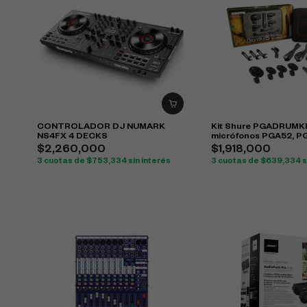
CONTROLADOR DJ NUMARK
Kit Shure PGADRUMK
NS4FX 4 DECKS
micrófonos PGA52, P
PGA57 para batería
$
2,260,000
$
1,918,000
3 cuotas de
$
753,334
sin interés
3 cuotas de
$
639,334
s