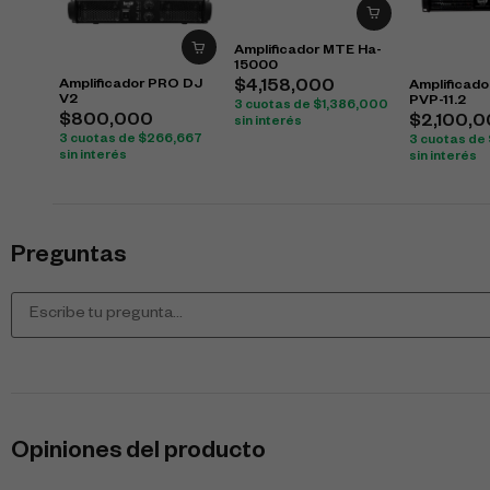
Amplificador MTE Ha-
15000
Amplificador PRO DJ
Amplificad
$
4,158,000
V2
PVP-11.2
3 cuotas de
$
1,386,000
$
800,000
$
2,100,
sin interés
3 cuotas de
$
266,667
3 cuotas de
sin interés
sin interés
Preguntas
Opiniones del producto