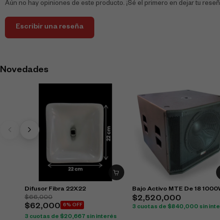
Aún no hay opiniones de este producto. ¡Sé el primero en dejar tu reseñ
Escribir una reseña
Novedades
Difusor Fibra 22X22
Bajo Activo MTE De 18 100
$
66,000
$
2,520,000
$
62,000
6% OFF
3 cuotas de
$
840,000
sin int
3 cuotas de
$
20,667
sin interés