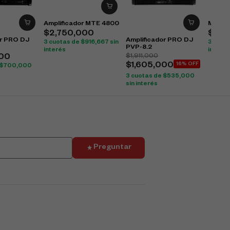
Amplificador MTE 4800
Microf
$
2,750,000
$
133
or PRO DJ
Amplificador PRO DJ
3 cuotas de
$
916,667
sin
3 cuot
PVP-8.2
interés
interés
$
1,911,000
000
$
1,605,000
16% OFF
$
700,000
3 cuotas de
$
535,000
sin interés
Preguntar