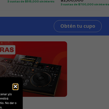
$
2,100,000
3 cuotas de
$
515,000
sin interés
3 cuotas de
$
700,000
sin interé
cenar y/o
rmitirá
io. No dar o
s.