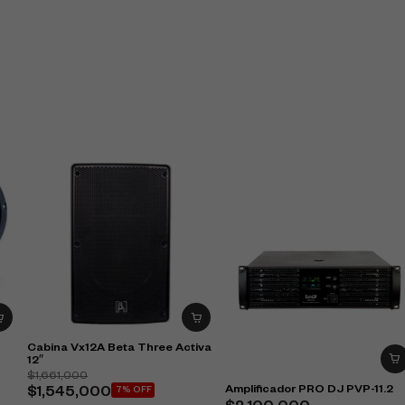
Cabina Vx12A Beta Three Activa
12″
$
1,661,000
Amplificador PRO DJ PVP-11.2
$
1,545,000
7% OFF