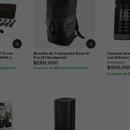
IT5 con
Mochila de Transporte Bose S1
Consola Ana
GA56 y
Pro (S1 Backpack)
con Efectos
$
435,000
$
250,000
$
300,00
in interés
3 cuotas de
$
83,334
sin interés
3 cuotas de