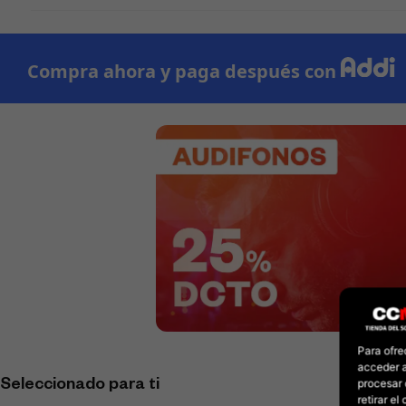
Para ofre
acceder a
procesar 
Seleccionado para ti
retirar e