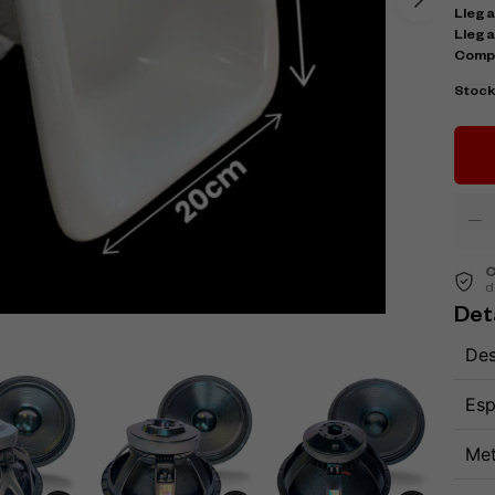
Llega 
Llega
Comp
Stoc
C
d
Det
Des
Esp
Met