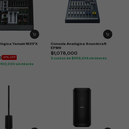
lógica Yamaki M21FX
Consola Analógica Soundcraft
EPM6
$
1,078,000
0
31% OFF
3 cuotas de
$
359,334
sin interés
$
100,000
sin interés