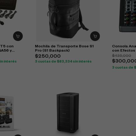
IT5 con
Mochila de Transporte Bose S1
Consola Ana
GA56 y
Pro (S1 Backpack)
con Efectos
$
435,000
$
250,000
$
300,00
in interés
3 cuotas de
$
83,334
sin interés
3 cuotas de