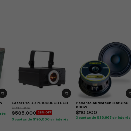
0W
Láser Pro DJ PL1000RGB RGB
Parlante Audiotech 8 At-850
600W
$
944,000
$
110,000
$
585,000
38% OFF
erés
3 cuotas de
$
36,667
sin interés
3 cuotas de
$
195,000
sin interés