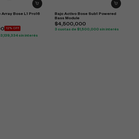
 Array Bose L1 Pro16
Bajo Activo Bose Sub1 Powered
Bass Module
0
$
4,500,000
00
12% OFF
3 cuotas de
$
1,500,000
sin interés
$
3,139,334
sin interés