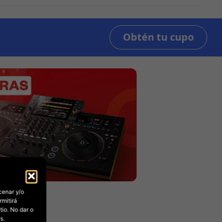
cenar y/o
rmitirá
io. No dar o
s.