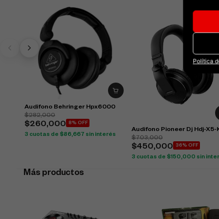
Política 
Audifono Behringer Hpx6000
$
282,000
$
260,000
8% OFF
Audifono Pioneer Dj Hdj-X5-
3 cuotas de
$
86,667
sin interés
$
703,000
$
450,000
36% OFF
3 cuotas de
$
150,000
sin inte
Más productos