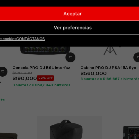
Aceptar
Ver preferencias
de cookies
CONTÁCTANOS
Consola PRO DJ B6L Interfaz
Cabina PRO DJ PSA-15A Sys
$
244,000
$
560,000
$
190,000
22% OFF
3 cuotas de
$
186,667
sin interé
K
3 cuotas de
$
63,334
sin interés
rés