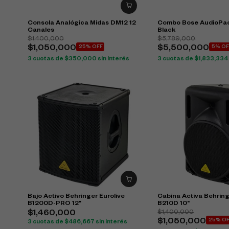
Consola Analógica Midas DM12 12
Combo Bose AudioPac
Canales
Black
$
1,400,000
$
5,789,000
$
1,050,000
25% OFF
$
5,500,000
5% OF
3 cuotas de
$
350,000
sin interés
3 cuotas de
$
1,833,334
Bajo Activo Behringer Eurolive
Cabina Activa Behring
B1200D-PRO 12"
B210D 10"
$
1,400,000
$
1,460,000
$
1,050,000
25% O
3 cuotas de
$
486,667
sin interés