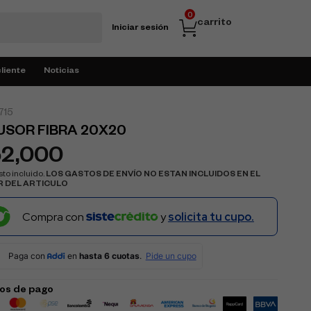
0
carrito
Iniciar sesión
cliente
Noticias
715
USOR FIBRA 20X20
52,000
to incluido.
LOS GASTOS DE ENVÍO NO ESTAN INCLUIDOS EN EL
R DEL ARTICULO
Compra con
y
solicita tu cupo.
os de pago