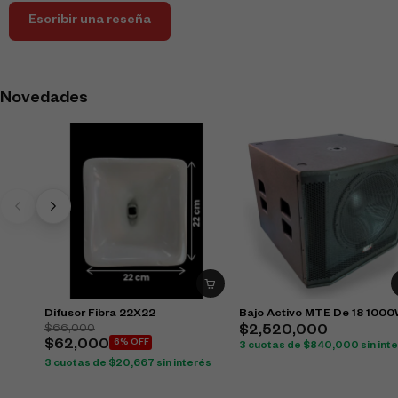
Escribir una reseña
Novedades
Difusor Fibra 22X22
Bajo Activo MTE De 18 100
$
66,000
$
2,520,000
$
62,000
6% OFF
3 cuotas de
$
840,000
sin int
3 cuotas de
$
20,667
sin interés