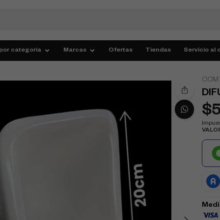
por categoría
Marcas
Ofertas
Tiendas
Servicio al 
CCM
DIF
$
Impues
VALO
Medi