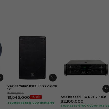
Cabina Vx12A Beta Three Activa
12″
$
1,661,000
Amplificador PRO DJ PVP-11.2
$
1,545,000
7% OFF
$
2,100,000
3 cuotas de
$
515,000
sin interés
3 cuotas de
$
700,000
sin interé