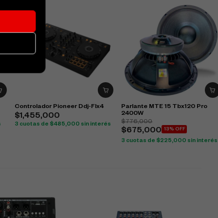
Controlador Pioneer Ddj-Flx4
Parlante MTE 15 Tbx120 Pro
2400W
$
1,455,000
$
776,000
s
3 cuotas de
$
485,000
sin interés
$
675,000
13% OFF
3 cuotas de
$
225,000
sin interés