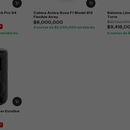
k Pro S4
Cabina Activa Bose F1 Model 812
Sistema Line
Flexible Array
Torre
$
10,702,00
$
6,000,000
F
$
9,418,0
3 cuotas de
$
2,000,000
sin interés
sin interés
3 cuotas de
er Eurolive
FF