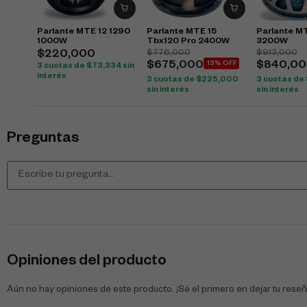
Parlante MTE 12 1290
Parlante MTE 15
Parlante M
1000W
Tbx120 Pro 2400W
3200W
$
776,000
$
913,000
$
220,000
$
675,000
13% OFF
$
840,00
3 cuotas de
$
73,334
sin
interés
3 cuotas de
$
225,000
3 cuotas de
sin interés
sin interés
Preguntas
Opiniones del producto
Aún no hay opiniones de este producto. ¡Sé el primero en dejar tu reseñ