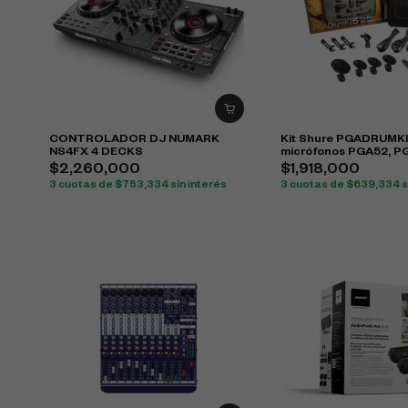
CONTROLADOR DJ NUMARK
Kit Shure PGADRUMK
NS4FX 4 DECKS
micrófonos PGA52, P
PGA57 para batería
$
2,260,000
$
1,918,000
3 cuotas de
$
753,334
sin interés
3 cuotas de
$
639,334
s