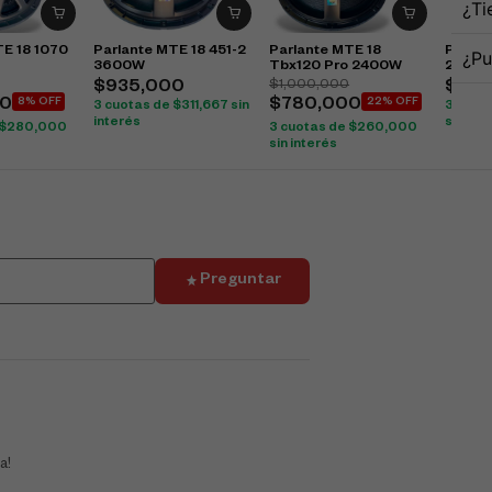
¿Ti
TE 18 1070
Parlante MTE 18 451-2
Parlante MTE 18
Parlan
¿Pu
3600W
Tbx120 Pro 2400W
2400
$
1,000,000
$
935,000
$
570
0
8% OFF
$
780,000
22% OFF
3 cuotas de
$
311,667
sin
3 cuot
interés
sin int
$
280,000
3 cuotas de
$
260,000
sin interés
Preguntar
a!