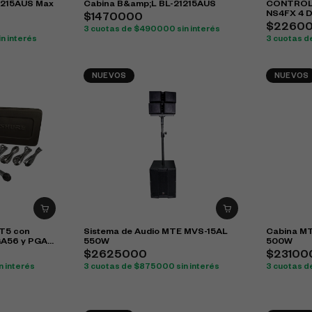
1215AUS Max
Cabina B&amp;L BL-21215AUS
CONTROL
NS4FX 4 
$1470000
$2260
3 cuotas de $490000 sin interés
n interés
3 cuotas d
NUEVOS
NUEVOS
T5 con
Sistema de Audio MTE MVS-15AL
Cabina M
GA56 y PGA57
550W
500W
$2625000
$23100
n interés
3 cuotas de $875000 sin interés
3 cuotas d