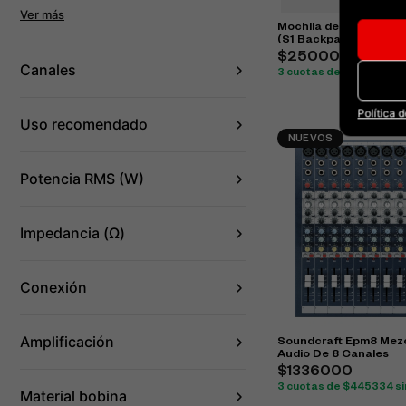
Ver más
Mochila de Transporte
(S1 Backpack)
$250000
Canales
3 cuotas de $83334 sin 
Política 
Uso recomendado
NUEVOS
Potencia RMS (W)
Impedancia (Ω)
Conexión
Amplificación
Soundcraft Epm8 Mez
Audio De 8 Canales
$1336000
3 cuotas de $445334 si
Material bobina