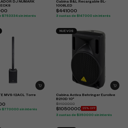
ADOR DJ NUMARK
Cabina B&L Recargable BL-
DECKS
1008LED
000
$441000
e $753334 sin interés
3 cuotas de $147000 sin interés
NUEVOS
TE MVS-12ACL Torre
Cabina Activa Behringer Eurolive
B210D 10"
$1400000
00
$1050000
25% OFF
e $770000 sin interés
3 cuotas de $350000 sin interés