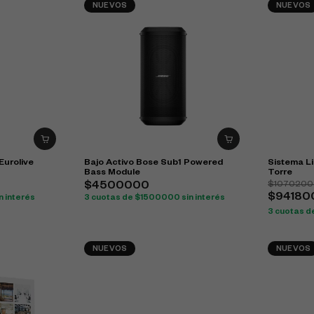
NUEVOS
NUEVOS
Eurolive
Bajo Activo Bose Sub1 Powered
Sistema Li
Bass Module
Torre
$1070200
$4500000
$94180
n interés
3 cuotas de $1500000 sin interés
3 cuotas d
NUEVOS
NUEVOS