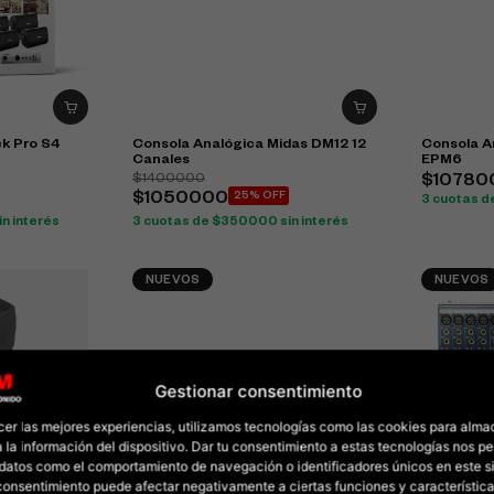
k Pro S4
Consola Analógica Midas DM12 12
Consola A
Canales
EPM6
$1400000
$10780
$1050000
25% OFF
3 cuotas d
n interés
3 cuotas de $350000 sin interés
NUEVOS
NUEVOS
Gestionar consentimiento
cer las mejores experiencias, utilizamos tecnologías como las cookies para alma
 la información del dispositivo. Dar tu consentimiento a estas tecnologías nos pe
datos como el comportamiento de navegación o identificadores únicos en este sit
l consentimiento puede afectar negativamente a ciertas funciones y característica