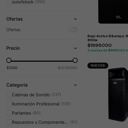
outofstock
395
Ofertas
Ofertas
Bajo Activo B&amp;L 
800w
$1995000
Precio
3 cuotas de $665000 si
NUEVOS
$1000
$15750000
Categoría
Cabinas de Sonido
137
Iluminación Profesional
105
Parlantes
95
Repuestos y Componentes Electrónicos
91