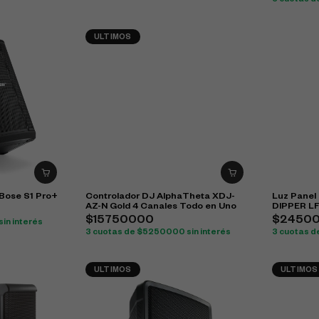
3 cuotas d
ULTIMOS
 Bose S1 Pro+
Controlador DJ AlphaTheta XDJ-
Luz Panel
AZ-N Gold 4 Canales Todo en Uno
DIPPER L
$15750000
$2450
in interés
3 cuotas de $5250000 sin interés
3 cuotas de
ULTIMOS
ULTIMOS