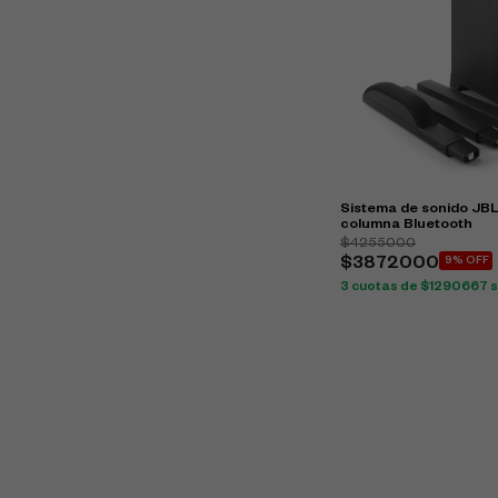
Sistema de sonido JB
columna Bluetooth
$4255000
$3872000
9% OFF
3 cuotas de $1290667 si