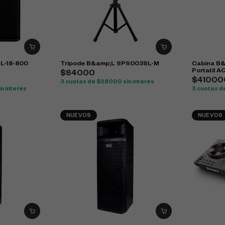
BL-18-800
Tripode B&amp;L SPS003SL-M
Cabina B&
Portatil 
$84000
$41000
3 cuotas de $28000 sin interés
n interés
3 cuotas d
NUEVOS
NUEVOS