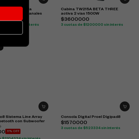
t EFX12 Consola
Cabina TW215A BETA THREE
a Análoga 12 Canales
activa 2 vías 1500W
000
$3600000
e $783334 sin interés
3 cuotas de $1200000 sin interés
o8 Sistema Line Array
Consola Digital Proel Digipad8
luetooth con Subwoofer
$1570000
0
3 cuotas de $523334 sin interés
00
11% OFF