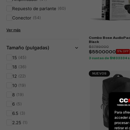
Repuesto de parlante
60
Conector
54
Ver más
Combo Bose AudioPac
Black
Tamaño (pulgadas)
$5789000
$5500000
5% OFF
15
45
3 cuotas de $1833334 si
18
36
NUEVOS
12
22
10
19
8
19
6
5
Para ofre
6.5
3
acceder a
2.25
1
procesar 
retirar e