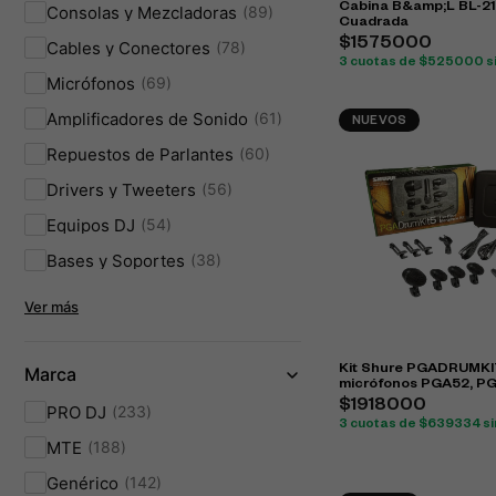
Cabina B&amp;L BL-2
Consolas y Mezcladoras
89
Cuadrada
$1575000
Cables y Conectores
78
3 cuotas de $525000 si
Micrófonos
69
Amplificadores de Sonido
61
NUEVOS
Repuestos de Parlantes
60
Drivers y Tweeters
56
Equipos DJ
54
Bases y Soportes
38
Ver más
Kit Shure PGADRUMKI
Marca
micrófonos PGA52, P
para batería
$1918000
PRO DJ
233
3 cuotas de $639334 si
MTE
188
Genérico
142