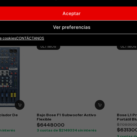
 Bose S1 Pro
Cabina B&amp;L Recargable BL-
Soundcraf
Aceptar
2008LED
Mezclador
$831000
$2350
$756000
9% OFF
interés
3 cuotas d
Ver preferencias
3 cuotas de $252000 sin interés
de cookies
CONTÁCTANOS
ULTIMOS
ULTIMOS
clador De
Bajo Bose F1 Subwoofer Activo
Bose L1 Pr
Flexible
Portátil B
$709300
$6448000
$63130
n interés
3 cuotas de $2149334 sin interés