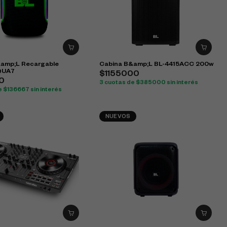
amp;L Recargable
Cabina B&amp;L BL-4415ACC 200w
AQUA7
$1155000
0
3 cuotas de $385000 sin interés
e $136667 sin interés
NUEVOS