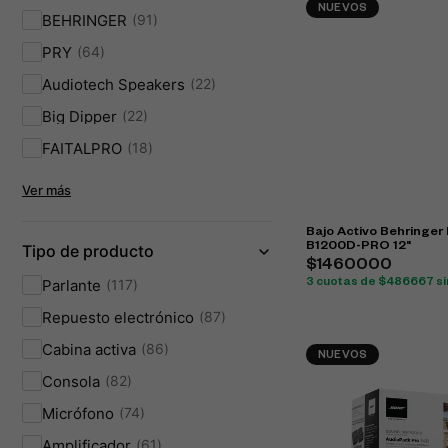
NUEVOS
BEHRINGER
91
PRY
64
Audiotech Speakers
22
Big Dipper
22
FAITALPRO
18
Ver más
Bajo Activo Behringer 
B1200D-PRO 12"
Tipo de producto
$1460000
Parlante
117
3 cuotas de $486667 si
Repuesto electrónico
87
Cabina activa
86
NUEVOS
Consola
82
Micrófono
74
Amplificador
61