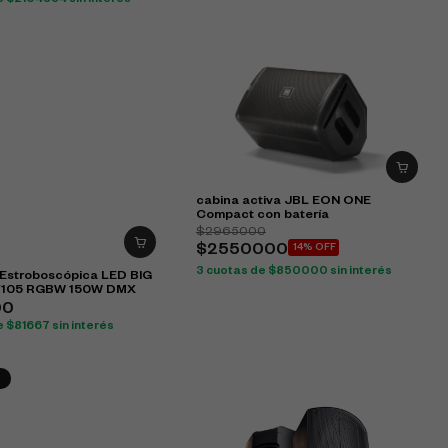
e $2104334 sin interés
cabina activa JBL EON ONE
Compact con batería
$2965000
$2550000
14% OFF
3 cuotas de $850000 sin interés
 Estroboscópica LED BIG
F105 RGBW 150W DMX
00
 $81667 sin interés