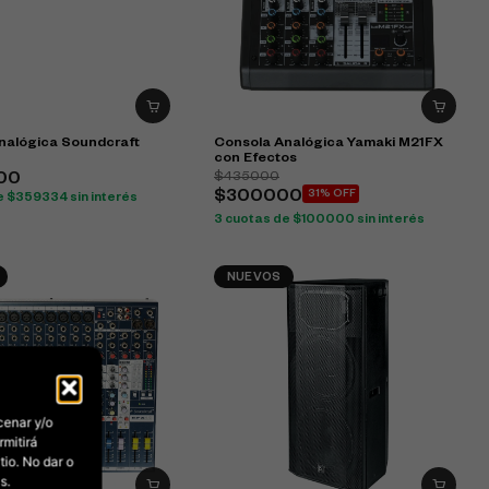
nalógica Soundcraft
Consola Analógica Yamaki M21FX
con Efectos
$435000
00
$300000
31% OFF
e $359334 sin interés
3 cuotas de $100000 sin interés
NUEVOS
cenar y/o
rmitirá
io. No dar o
s.