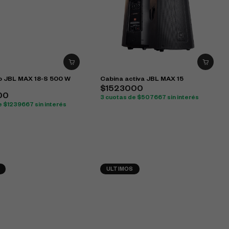
JBL MAX 18-S 500 W
Cabina activa JBL MAX 15
$1523000
00
3 cuotas de $507667 sin interés
e $1239667 sin interés
ULTIMOS