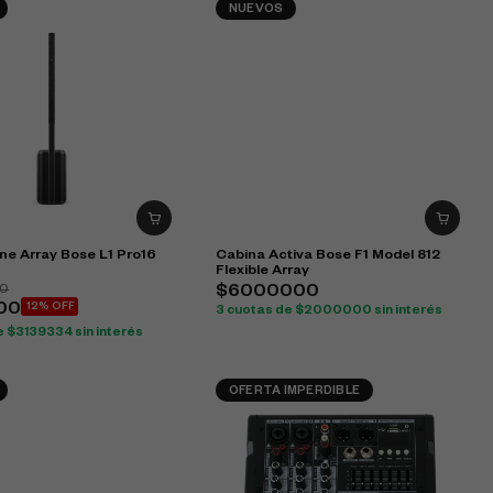
NUEVOS
ne Array Bose L1 Pro16
Cabina Activa Bose F1 Model 812
Flexible Array
0
$6000000
00
12% OFF
3 cuotas de $2000000 sin interés
e $3139334 sin interés
OFERTA IMPERDIBLE