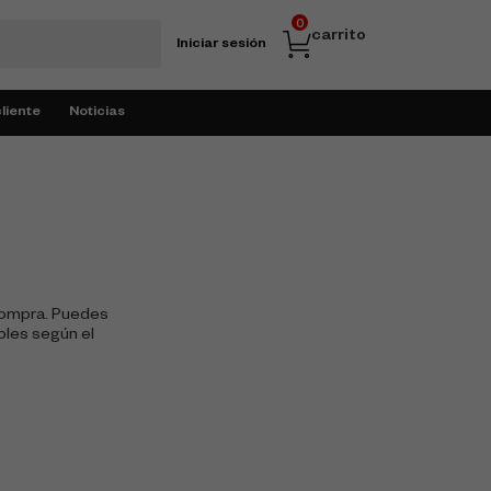
0
carrito
Iniciar sesión
cliente
Noticias
compra. Puedes
bles según el