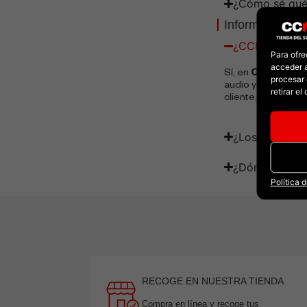
¿Cómo sé qué
Información Ge
¿CCM Tienda d
Para ofre
acceder a
Sí, en
CCM
trabaj
procesar 
audio y la ilumina
retirar e
cliente.
¿Los producto
¿Dónde está 
Política 
RECOGE EN NUESTRA TIENDA
Compra en línea y recoge tus