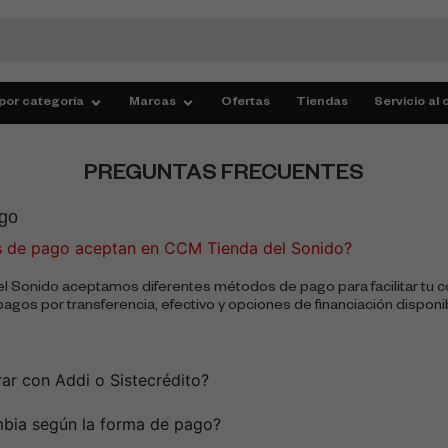
por categoría
Marcas
Ofertas
Tiendas
Servicio al 
PREGUNTAS FRECUENTES
go
 de pago aceptan en CCM Tienda del Sonido?
l Sonido aceptamos diferentes métodos de pago para facilitar tu 
agos por transferencia, efectivo y opciones de financiación disponi
r con Addi o Sistecrédito?
mbia según la forma de pago?