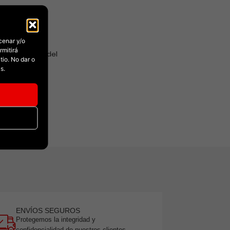
cenar y/o
rmitirá
s en el mundo del
io. No dar o
dad para cada
s.
ENVÍOS SEGUROS
Protegemos la integridad y
confidencialidad de nuestros clientes