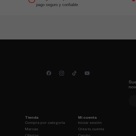
pago seguro y confiable
Sus
no
Tienda
Mi cuenta
Compra por categoría
Iniciar sesión
Marcas
Crea tu cuenta
Ofertas
Carrito