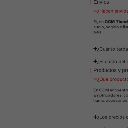
Envíos
¿Hacen envío
Sí, en
CCM Tienda
audio, sonido e il
país.
¿Cuánto tarda
¿El costo del 
Productos y pr
¿Qué product
En CCM encuentr
amplificadores, c
humo, accesorios 
¿Los precios 