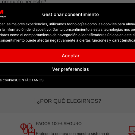
 producto necesito?
neral
Gestionar consentimiento
el Sonido vende productos originales?
cer las mejores experiencias, utilizamos tecnologías como las cookies para alma
 la información del dispositivo. Dar tu consentimiento a estas tecnologías nos pe
amos con productos originales y referencias de marcas reconocida
datos como el comportamiento de navegación o identificadores únicos en este sit
ción. Nuestro objetivo es ofrecer equipos confiables y de buena cali
l consentimiento puede afectar negativamente a ciertas funciones y característica
Aceptar
s tienen garantía?
Ver preferencias
ubicada CCM Tienda del Sonido?
de cookies
CONTÁCTANOS
¿POR QUÉ ELEGIRNOS?
PAGOS 100% SEGURO
Protege tu compra con nuestro sistema de