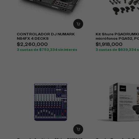
CONTROLADOR DJ NUMARK
Kit Shure PGADRUMK
NS4FX 4 DECKS
micrófonos PGA52, P
PGA57 para batería
$
2,260,000
$
1,918,000
3 cuotas de
$
753,334
sin interés
3 cuotas de
$
639,334
s