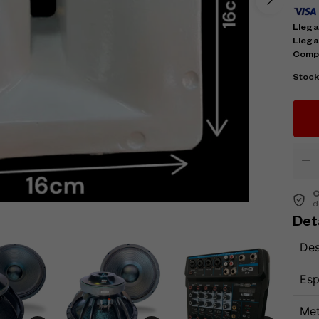
Llega 
Llega
Comp
Stoc
C
d
Det
Des
Esp
Met