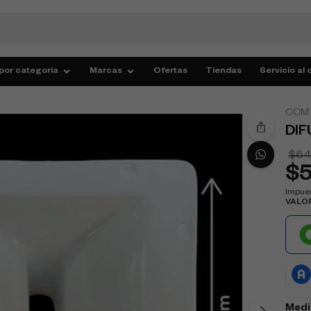
por categoría
Marcas
Ofertas
Tiendas
Servicio al 
CCM
DIF
$
64
$
Impues
VALO
Medi