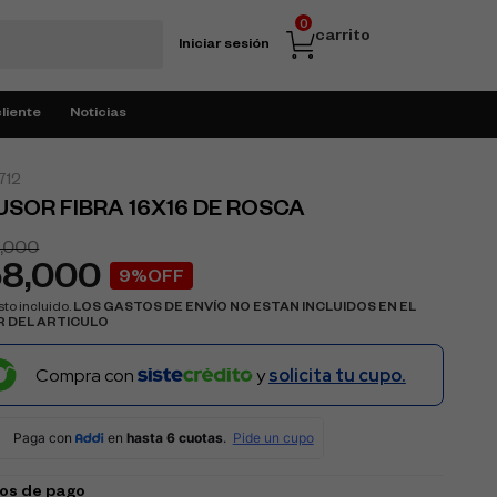
0
carrito
Iniciar sesión
cliente
Noticias
712
USOR FIBRA 16X16 DE ROSCA
,000
58,000
9%OFF
to incluido.
LOS GASTOS DE ENVÍO NO ESTAN INCLUIDOS EN EL
R DEL ARTICULO
Compra con
y
solicita tu cupo.
os de pago