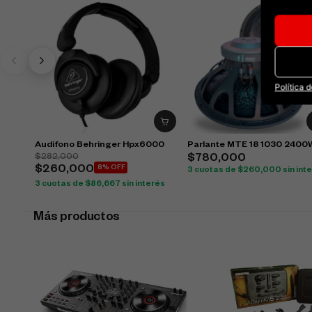
Política 
Audifono Behringer Hpx6000
Parlante MTE 18 1030 2400
$
282,000
$
780,000
$
260,000
8% OFF
3 cuotas de
$
260,000
sin int
3 cuotas de
$
86,667
sin interés
Más productos