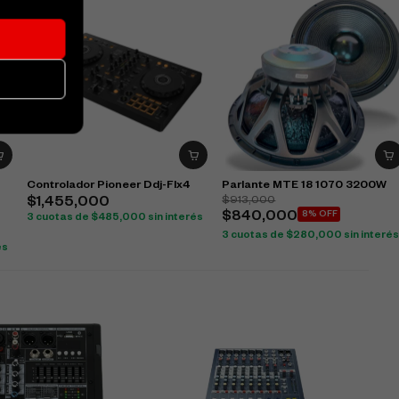
Controlador Pioneer Ddj-Flx4
Parlante MTE 18 1070 3200W
$
913,000
$
1,455,000
$
840,000
8% OFF
3 cuotas de
$
485,000
sin interés
3 cuotas de
$
280,000
sin interé
és