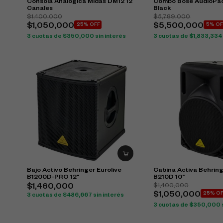
Consola Analógica Midas DM12 12
Combo Bose AudioPac
Canales
Black
$
1,400,000
$
5,789,000
$
1,050,000
25% OFF
$
5,500,000
5% OF
3 cuotas de
$
350,000
sin interés
3 cuotas de
$
1,833,334
Bajo Activo Behringer Eurolive
Cabina Activa Behring
B1200D-PRO 12"
B210D 10"
$
1,400,000
$
1,460,000
$
1,050,000
25% O
3 cuotas de
$
486,667
sin interés
3 cuotas de
$
350,000