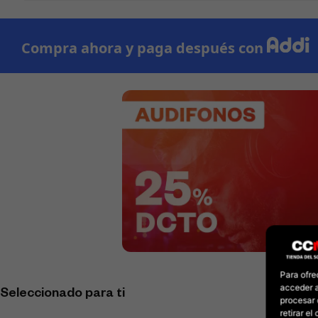
Para ofre
acceder a
Seleccionado para ti
procesar 
retirar e