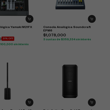
lógica Yamaki M21FX
Consola Analógica Soundcraft
EPM6
$
1,078,000
0
31% OFF
3 cuotas de
$
359,334
sin interés
$
100,000
sin interés