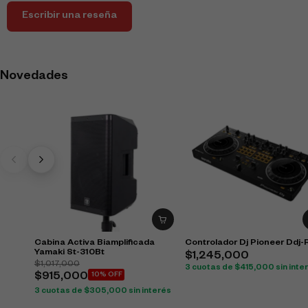
Escribir una reseña
Novedades
Cabina Activa Biamplificada
Controlador Dj Pioneer Ddj-
Yamaki St-310Bt
$
1,245,000
$
1,017,000
3 cuotas de
$
415,000
sin inte
$
915,000
10% OFF
3 cuotas de
$
305,000
sin interés