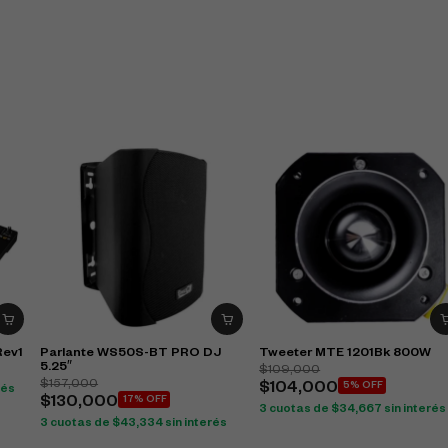
Rev1
Parlante WS50S-BT PRO DJ
Tweeter MTE 1201Bk 800W
5.25″
$
109,000
$
157,000
$
104,000
5% OFF
rés
$
130,000
17% OFF
3 cuotas de
$
34,667
sin interés
3 cuotas de
$
43,334
sin interés