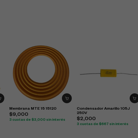
Membrana MTE 15 15120
Condensador Amarillo 105J
250V
$
9,000
$
2,000
3 cuotas de
$
3,000
sin interés
3 cuotas de
$
667
sin interés