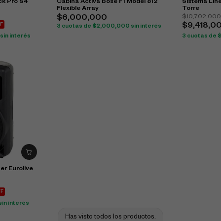
k Pro S4
Cabina Activa Bose F1 Model 812
Sistema Line
Flexible Array
Torre
$
10,702,00
$
6,000,000
F
$
9,418,0
3 cuotas de
$
2,000,000
sin interés
sin interés
3 cuotas de
er Eurolive
FF
sin interés
Has visto todos los productos.