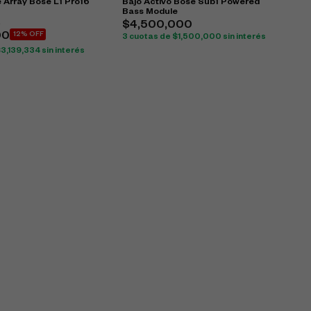
 Array Bose L1 Pro16
Bajo Activo Bose Sub1 Powered
Bass Module
0
$
4,500,000
00
12% OFF
3 cuotas de
$
1,500,000
sin interés
$
3,139,334
sin interés