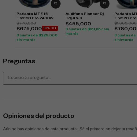
Parlante MTE 15
Audifono Pioneer Dj
Parlante M
Tbx120 Pro 2400W
Hdj-X5-S
Tbx120 Pr
$
776,000
$
1,000,000
$
455,000
$
675,000
13% OFF
$
780,00
3 cuotas de
$
151,667
sin
interés
3 cuotas de
$
225,000
3 cuotas de
sin interés
sin interés
Preguntas
Opiniones del producto
Aún no hay opiniones de este producto. ¡Sé el primero en dejar tu reseñ