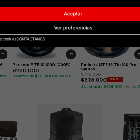
Aceptar
Ver preferencias
de cookies
CONTÁCTANOS
W
Parlante MTE 12 1290 1000W
Parlante MTE 15 Tbx120 Pro
2400W
$
220,000
$
776,000
erés
3 cuotas de
$
73,334
sin interés
$
675,000
13% OFF
3 cuotas de
$
225,000
sin inter