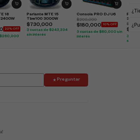
¿Ti
TE 18
Parlante MTE 15
Consola PRO DJ U6
Parlan
o 2400W
Tbw100 3000W
3000
$
200,000
¿Pu
$
961,
$
730,000
$
180,000
10% OFF
0
22% OFF
$
730
3 cuotas de
$
243,334
3 cuotas de
$
60,000
sin
sin interés
$
260,000
3 cuot
interés
sin int
Preguntar
a!