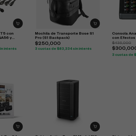
IT5 con
Mochila de Transporte Bose S1
Consola Ana
GA56 y
Pro (S1 Backpack)
con Efectos
$
435,000
$
250,000
$
300,00
in interés
3 cuotas de
$
83,334
sin interés
3 cuotas de