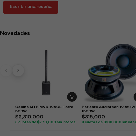
Escribir una reseña
Novedades
Cabina MTE MVS-12ACL Torre
Parlante Audiotech 12 At-12
500W
1500W
$
2,310,000
$
315,000
3 cuotas de
$
770,000
sin interés
3 cuotas de
$
105,000
sin inte