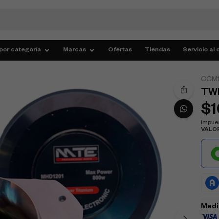
por categoría
Marcas
Ofertas
Tiendas
Servicio al 
CCM1
TWE
$
Impues
VALO
Medi