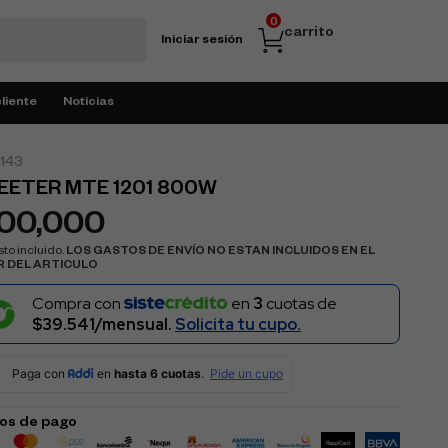
0
carrito
Iniciar sesión
cliente
Noticias
143
ETER MTE 1201 800W
100,000
to incluido.
LOS GASTOS DE ENVÍO NO ESTAN INCLUIDOS EN EL
R DEL ARTICULO
Compra con
en
3
cuotas de
$39.541/mensual.
Solicita tu cupo.
os de pago