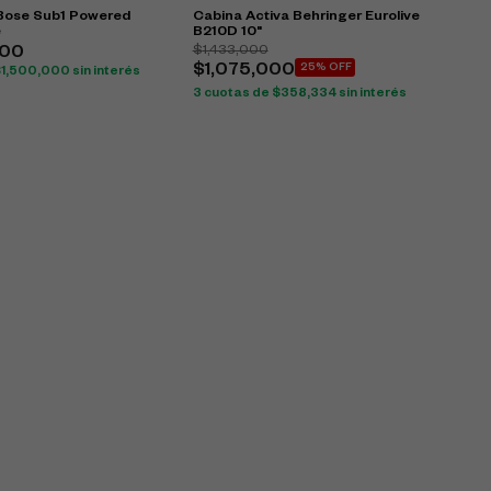
 Bose Sub1 Powered
Cabina Activa Behringer Eurolive
e
B210D 10"
$
1,433,000
000
$
1,075,000
25% OFF
$
1,500,000
sin interés
3 cuotas de
$
358,334
sin interés