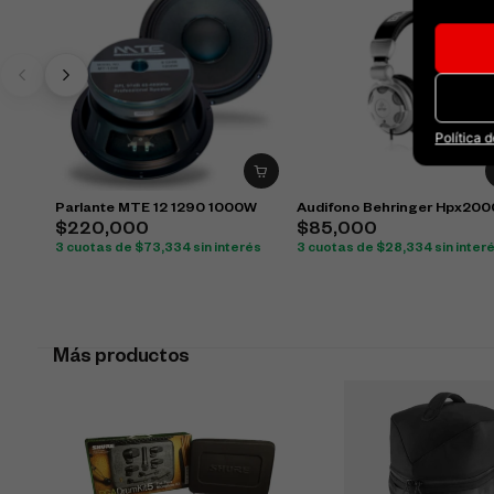
Política 
Parlante MTE 12 1290 1000W
Audifono Behringer Hpx200
$
220,000
$
85,000
3 cuotas de
$
73,334
sin interés
3 cuotas de
$
28,334
sin inter
Más productos