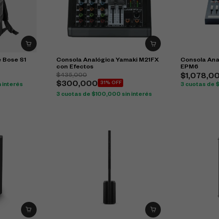
e Bose S1
Consola Analógica Yamaki M21FX
Consola Ana
con Efectos
EPM6
$
435,000
$
1,078,0
$
300,000
31% OFF
n interés
3 cuotas de
3 cuotas de
$
100,000
sin interés