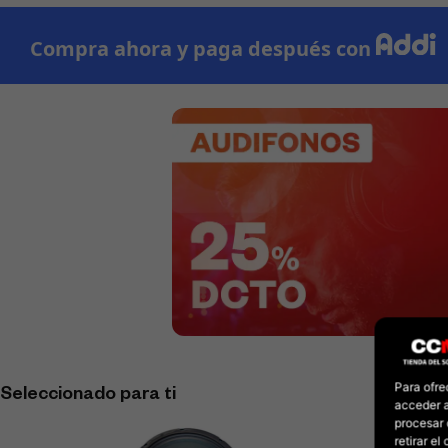
Para ofre
Seleccionado para ti
acceder a
procesar 
retirar e