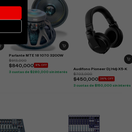
Parlante MTE 18 1070 3200W
$
913,000
$
840,000
8% OFF
Audifono Pioneer Dj Hdj-X5-K
3 cuotas de
$
280,000
sin interés
$
703,000
$
450,000
36% OFF
3 cuotas de
$
150,000
sin interés