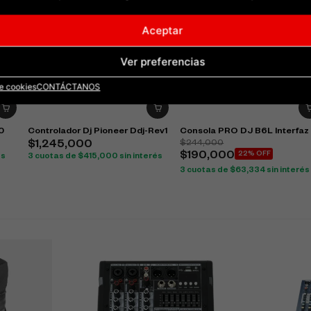
Aceptar
Ver preferencias
de cookies
CONTÁCTANOS
0
Controlador Dj Pioneer Ddj-Rev1
Consola PRO DJ B6L Interfaz
$
244,000
$
1,245,000
$
190,000
22% OFF
és
3 cuotas de
$
415,000
sin interés
3 cuotas de
$
63,334
sin interés