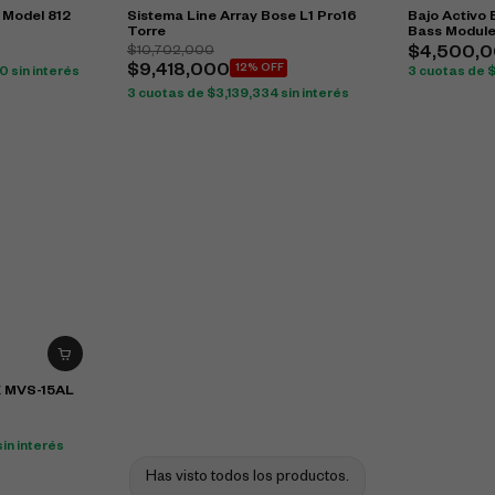
 Model 812
Sistema Line Array Bose L1 Pro16
Bajo Activo
Torre
Bass Modul
$
10,702,000
$
4,500,
$
9,418,000
12% OFF
00
sin interés
3 cuotas de
3 cuotas de
$
3,139,334
sin interés
E MVS-15AL
sin interés
Has visto todos los productos.