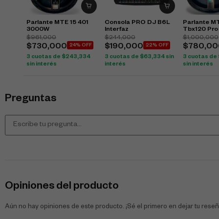
Parlante MTE 15 401
Consola PRO DJ B6L
Parlante M
3000W
Interfaz
Tbx120 Pr
$
961,000
$
244,000
$
1,000,000
$
730,000
24% OFF
$
190,000
22% OFF
$
780,00
3 cuotas de
$
243,334
3 cuotas de
$
63,334
sin
3 cuotas de
sin interés
interés
sin interés
Preguntas
Opiniones del producto
Aún no hay opiniones de este producto. ¡Sé el primero en dejar tu reseñ