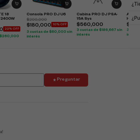
¿Ti
TE 18
Consola PRO DJ U6
Cabina PRO DJ PSA-
Audifo
¿Pu
o 2400W
15A Sys
Hdj-X5
$
200,000
$
560,000
$
455
$
180,000
10% OFF
0
22% OFF
3 cuotas de
$
186,667
sin
3 cuot
3 cuotas de
$
60,000
sin
interés
interés
$
260,000
interés
Preguntar
a!