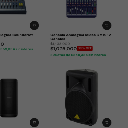
lógica Soundcraft
Consola Analógica Midas DM12 12
Canales
$
1,433,000
00
$
1,075,000
25% OFF
$
359,334
sin interés
3 cuotas de
$
358,334
sin interés