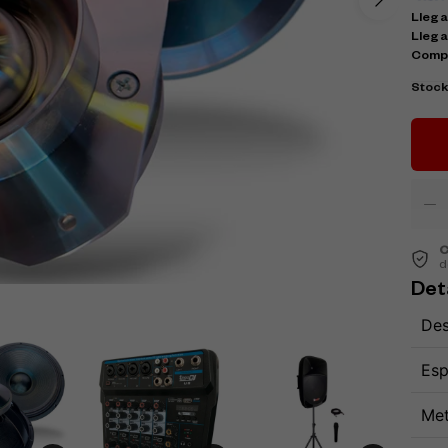
Llega 
Llega
Comp
Stoc
C
d
Det
Des
Esp
Met