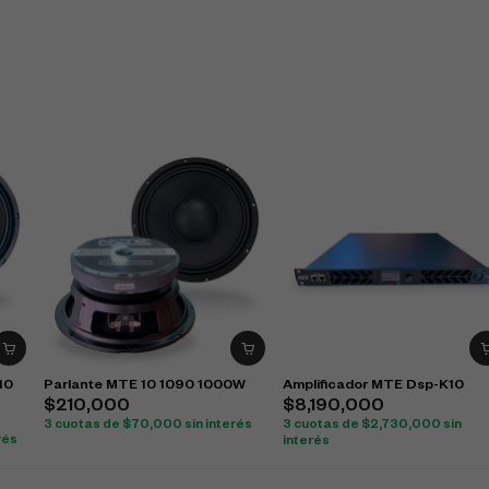
110
Parlante MTE 10 1090 1000W
Amplificador MTE Dsp-K10
$
210,000
$
8,190,000
3 cuotas de
$
70,000
sin interés
3 cuotas de
$
2,730,000
sin
rés
interés