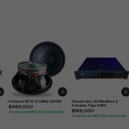
Parlante MTE 12 12Md 1200W
Chasis Qsc 2U Mediano 2
Canales Tipo 2450
$
460,000
$
189,000
3 cuotas de
$
153,334
sin interés
3 cuotas de
$
63,000
sin interés