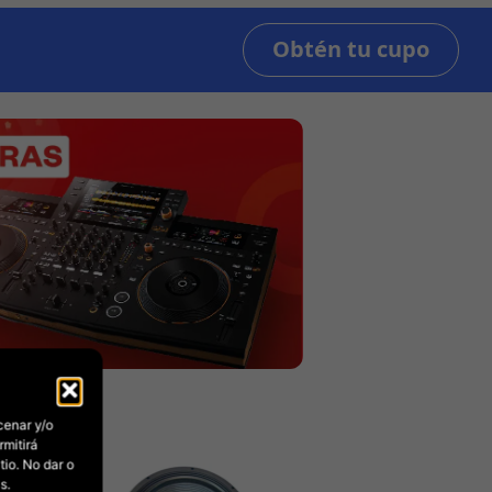
cenar y/o
rmitirá
io. No dar o
s.