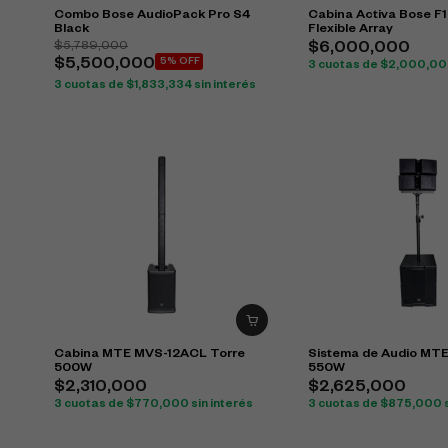
Combo Bose AudioPack Pro S4
Cabina Activa Bose F1
Black
Flexible Array
$
5,789,000
$
6,000,000
$
5,500,000
5% OFF
3 cuotas de
$
2,000,0
3 cuotas de
$
1,833,334
sin interés
Cabina MTE MVS-12ACL Torre
Sistema de Audio MT
500W
550W
$
2,310,000
$
2,625,000
3 cuotas de
$
770,000
sin interés
3 cuotas de
$
875,000