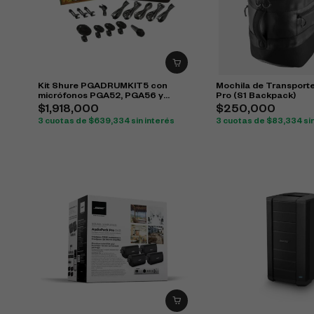
Kit Shure PGADRUMKIT5 con
Mochila de Transport
micrófonos PGA52, PGA56 y
Pro (S1 Backpack)
PGA57 para batería
$
1,918,000
$
250,000
3 cuotas de
$
639,334
sin interés
3 cuotas de
$
83,334
si