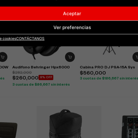
Aceptar
Ver preferencias
de cookies
CONTÁCTANOS
000W
Audifono Behringer Hpx6000
Cabina PRO DJ PSA-15A Sys
$
282,000
$
560,000
$
260,000
8% OFF
rés
3 cuotas de
$
186,667
sin interé
3 cuotas de
$
86,667
sin interés