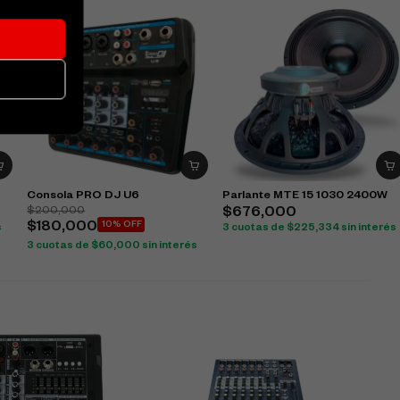
Consola PRO DJ U6
Parlante MTE 15 1030 2400W
$
200,000
$
676,000
$
180,000
10% OFF
s
3 cuotas de
$
225,334
sin interés
3 cuotas de
$
60,000
sin interés