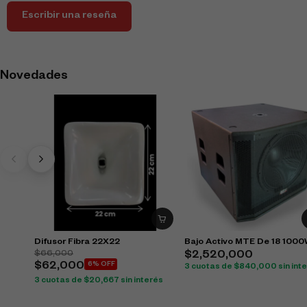
Escribir una reseña
Novedades
Difusor Fibra 22X22
Bajo Activo MTE De 18 100
$
66,000
$
2,520,000
$
62,000
6% OFF
3 cuotas de
$
840,000
sin int
3 cuotas de
$
20,667
sin interés