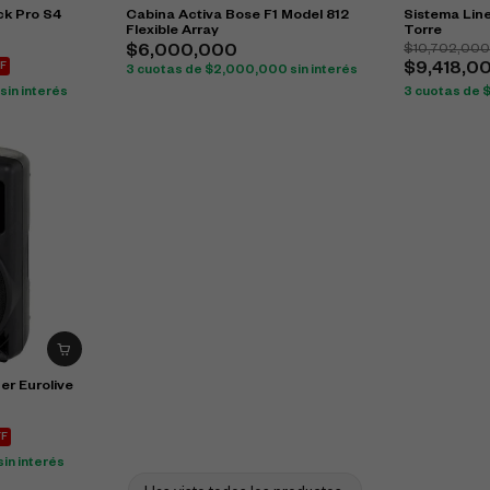
k Pro S4
Cabina Activa Bose F1 Model 812
Sistema Line
Flexible Array
Torre
$
10,702,00
$
6,000,000
F
$
9,418,0
3 cuotas de
$
2,000,000
sin interés
sin interés
3 cuotas de
er Eurolive
FF
sin interés