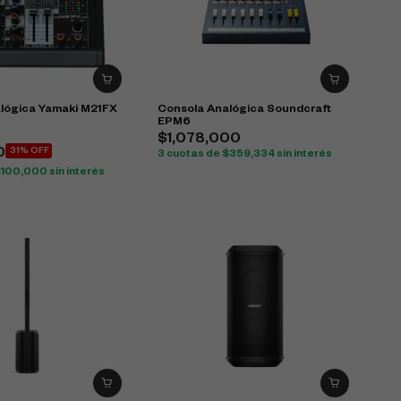
lógica Yamaki M21FX
Consola Analógica Soundcraft
EPM6
$
1,078,000
0
31% OFF
3 cuotas de
$
359,334
sin interés
$
100,000
sin interés