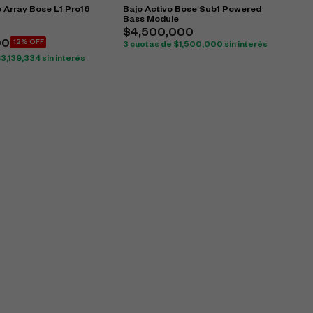
 Array Bose L1 Pro16
Bajo Activo Bose Sub1 Powered
Bass Module
0
$
4,500,000
00
12% OFF
3 cuotas de
$
1,500,000
sin interés
$
3,139,334
sin interés