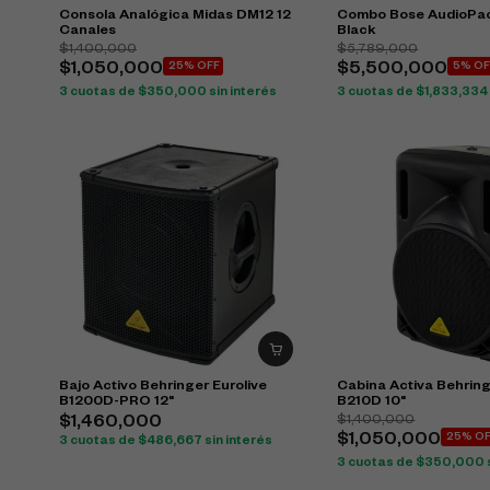
Consola Analógica Midas DM12 12
Combo Bose AudioPac
Canales
Black
$
1,400,000
$
5,789,000
$
1,050,000
25% OFF
$
5,500,000
5% OF
3 cuotas de
$
350,000
sin interés
3 cuotas de
$
1,833,334
Bajo Activo Behringer Eurolive
Cabina Activa Behring
B1200D-PRO 12"
B210D 10"
$
1,400,000
$
1,460,000
$
1,050,000
25% O
3 cuotas de
$
486,667
sin interés
3 cuotas de
$
350,000