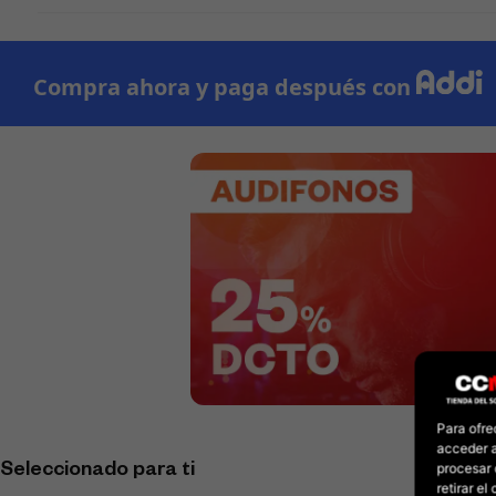
Para ofre
acceder a
procesar 
Seleccionado para ti
retirar e