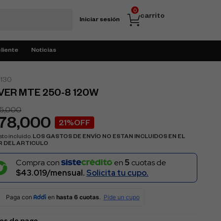
0
carrito
Iniciar sesión
cliente
Noticias
130
VER MTE 250-8 120W
5,000
178,000
21%OFF
to incluido.
LOS GASTOS DE ENVÍO NO ESTAN INCLUIDOS EN EL
R DEL ARTICULO
Compra con
en
5
cuotas de
$43.019/mensual.
Solicita tu cupo.