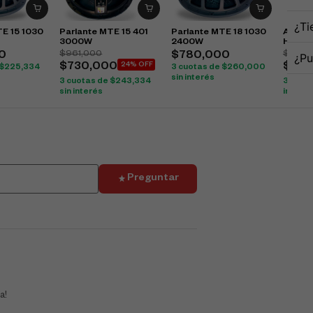
¿Ti
TE 15 1030
Parlante MTE 15 401
Parlante MTE 18 1030
Audifo
3000W
2400W
Hpx60
$
961,000
$
282,
0
$
780,000
¿Pu
$
730,000
24% OFF
$
260
$
225,334
3 cuotas de
$
260,000
sin interés
3 cuotas de
$
243,334
3 cuot
sin interés
interés
Preguntar
a!