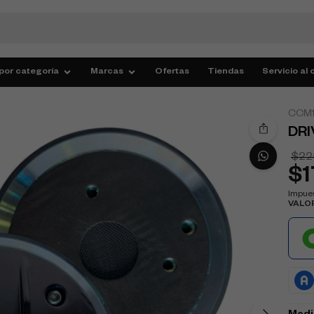
por categoría
Marcas
Ofertas
Tiendas
Servicio al 
CCM1
DRI
$
22
$
Impues
VALO