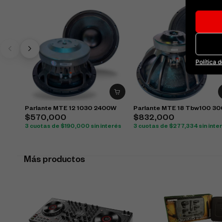
Política 
Parlante MTE 12 1030 2400W
Parlante MTE 18 Tbw100 3
$
570,000
$
832,000
3 cuotas de
$
190,000
sin interés
3 cuotas de
$
277,334
sin inte
Más productos