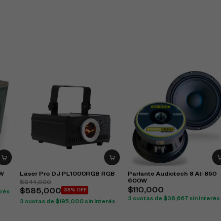
0W
Láser Pro DJ PL1000RGB RGB
Parlante Audiotech 8 At-850
600W
$
944,000
$
110,000
$
585,000
38% OFF
erés
3 cuotas de
$
36,667
sin interés
3 cuotas de
$
195,000
sin interés