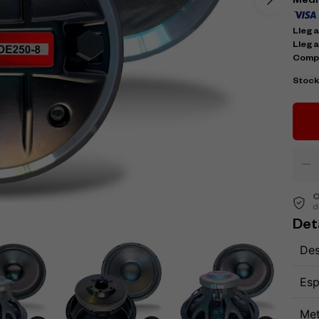
Medi
Llega 
Llega
Comp
Stoc
C
d
Det
Des
Esp
Met