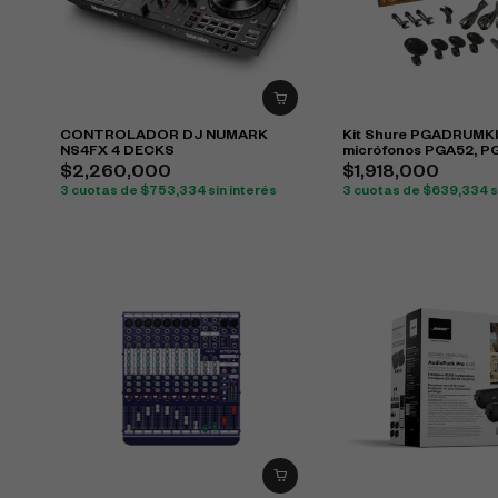
CONTROLADOR DJ NUMARK
Kit Shure PGADRUMK
NS4FX 4 DECKS
micrófonos PGA52, P
PGA57 para batería
$
2,260,000
$
1,918,000
3 cuotas de
$
753,334
sin interés
3 cuotas de
$
639,334
s