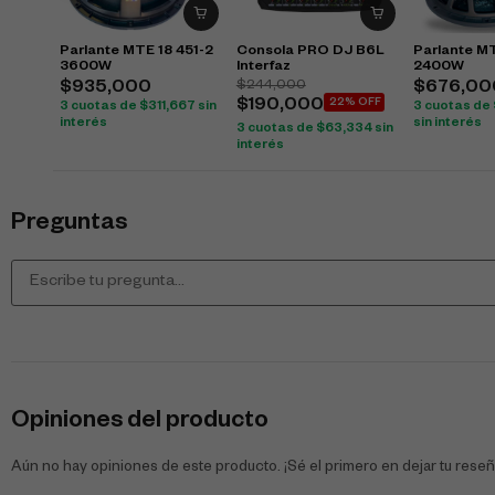
Parlante MTE 18 451-2
Consola PRO DJ B6L
Parlante M
3600W
Interfaz
2400W
$
244,000
$
935,000
$
676,00
$
190,000
22% OFF
3 cuotas de
$
311,667
sin
3 cuotas de
interés
sin interés
3 cuotas de
$
63,334
sin
interés
Preguntas
Opiniones del producto
Aún no hay opiniones de este producto. ¡Sé el primero en dejar tu reseñ