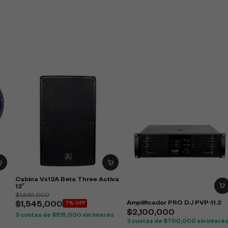
Cabina Vx12A Beta Three Activa
12″
$
1,661,000
Amplificador PRO DJ PVP-11.2
$
1,545,000
7% OFF
$
2,100,000
3 cuotas de
$
515,000
sin interés
3 cuotas de
$
700,000
sin interé