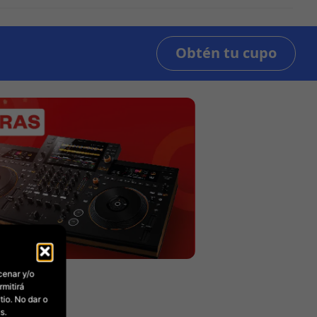
cenar y/o
rmitirá
io. No dar o
s.