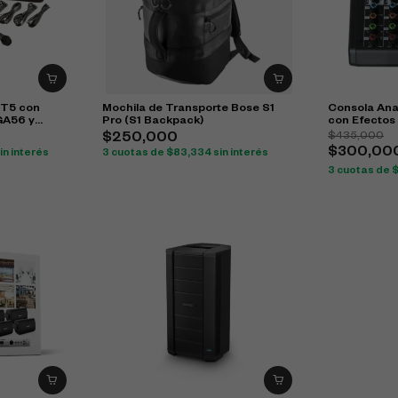
IT5 con
Mochila de Transporte Bose S1
Consola Ana
GA56 y
Pro (S1 Backpack)
con Efectos
$
435,000
$
250,000
$
300,00
in interés
3 cuotas de
$
83,334
sin interés
3 cuotas de