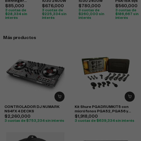
Behringer
1030 2400W
1030 2400W
PSA-15A Sys
Hpx2000
$
85,000
$
676,000
$
780,000
$
560,000
3 cuotas de
3 cuotas de
3 cuotas de
3 cuotas de
$
28,334
sin
$
225,334
sin
$
260,000
sin
$
186,667
sin
interés
interés
interés
interés
Más productos
CONTROLADOR DJ NUMARK
Kit Shure PGADRUMKIT5 con
NS4FX 4 DECKS
micrófonos PGA52, PGA56 y
PGA57 para batería
$
2,260,000
$
1,918,000
3 cuotas de
$
753,334
sin interés
3 cuotas de
$
639,334
sin interés