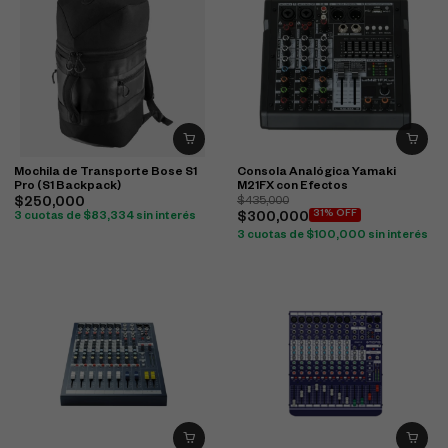
Mochila de Transporte Bose S1
Consola Analógica Yamaki
Pro (S1 Backpack)
M21FX con Efectos
$
250,000
$
435,000
31% OFF
3 cuotas de
$
83,334
sin interés
$
300,000
3 cuotas de
$
100,000
sin interés