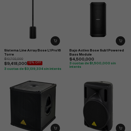
Sistema Line Array Bose L1 Pro16
Bajo Activo Bose Sub1 Powered
Torre
Bass Module
$
10,702,000
$
4,500,000
12% OFF
$
9,418,000
3 cuotas de
$
1,500,000
sin
interés
3 cuotas de
$
3,139,334
sin interés