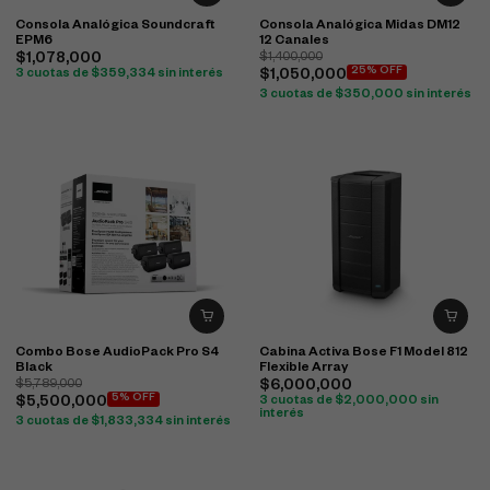
Consola Analógica Soundcraft
Consola Analógica Midas DM12
EPM6
12 Canales
$
1,078,000
$
1,400,000
25% OFF
3 cuotas de
$
359,334
sin interés
$
1,050,000
3 cuotas de
$
350,000
sin interés
Combo Bose AudioPack Pro S4
Cabina Activa Bose F1 Model 812
Black
Flexible Array
$
5,789,000
$
6,000,000
5% OFF
$
5,500,000
3 cuotas de
$
2,000,000
sin
interés
3 cuotas de
$
1,833,334
sin interés