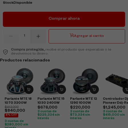
Stock
Disponible
Comprar ahora
Agregar al carrito
Compra protegida,
recibe el producto que esperabas o te
devolvemos tu dinero.
Productos relacionados
Parlante MTE 18
Parlante MTE 15
Parlante MTE 12
Controlador Dj
1070 3200W
1030 2400W
1290 1000W
Pioneer Ddj-R
$
913,000
$
676,000
$
220,000
$
1,245,000
$
840,000
3 cuotas de
3 cuotas de
3 cuotas de
$
225,334
sin
$
73,334
sin
$
415,000
sin
8% OFF
interés
interés
interés
3 cuotas de
$
280,000
sin