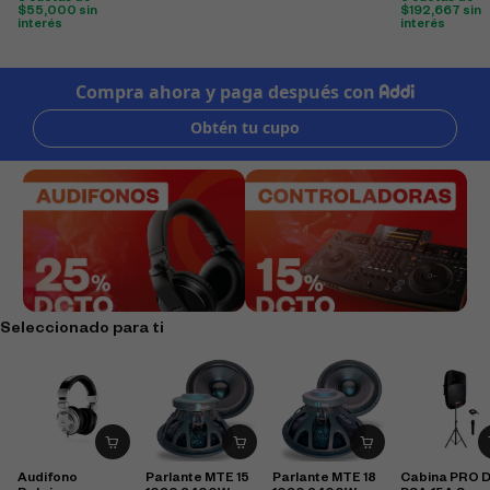
$
55,000
sin
$
192,667
sin
interés
interés
Seleccionado para ti
Audifono
Parlante MTE 15
Parlante MTE 18
Cabina PRO 