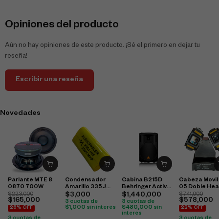
Opiniones del producto
Aún no hay opiniones de este producto. ¡Sé el primero en dejar tu
reseña!
Escribir una reseña
Novedades
Parlante MTE 8
Condensador
Cabina B215D
Cabeza Movil
0870 700W
Amarillo 335J
Behringer Activa
05 Doble He
250V 3,3
15″
Small
$
223,000
$
3,000
$
1,440,000
$
741,000
$
165,000
$
578,000
3 cuotas de
3 cuotas de
$
1,000
sin interés
$
480,000
sin
26% OFF
22% OFF
interés
3 cuotas de
3 cuotas de