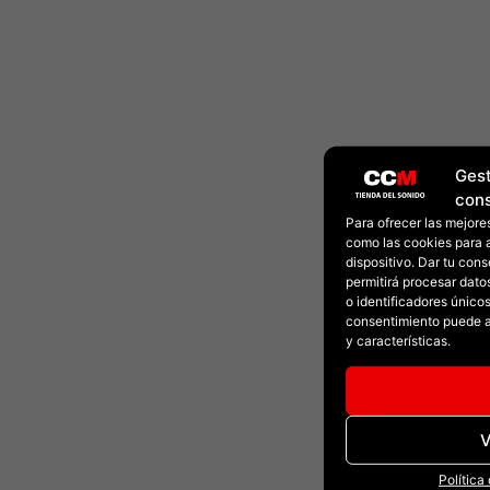
Gest
con
Para ofrecer las mejore
como las cookies para 
dispositivo. Dar tu con
permitirá procesar dat
o identificadores únicos 
consentimiento puede a
y características.
V
Política