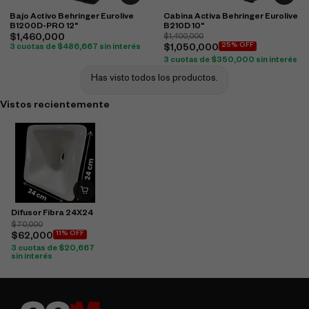
Bajo Activo Behringer Eurolive
Cabina Activa Behringer Eurolive
B1200D-PRO 12"
B210D 10"
$
1,460,000
$
1,400,000
25% OFF
3 cuotas de
$
486,667
sin interés
$
1,050,000
3 cuotas de
$
350,000
sin interés
Has visto todos los productos.
Vistos recientemente
Difusor Fibra 24X24
$
70,000
11% OFF
$
62,000
3 cuotas de
$
20,667
sin interés