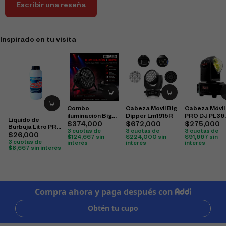
Escribir una reseña
Inspirado en tu visita
Combo
Cabeza Movil Big
Cabeza Móvil
iluminación Big
Dipper Lm1915R
PRO DJ PL36
Liquido de
Dipper LP009N
Laser
$
374,000
$
672,000
$
275,000
Burbuja Litro PRO
con máquina de
3 cuotas de
3 cuotas de
3 cuotas de
DJ
$
26,000
humo PRO DJ
$
124,667
sin
$
224,000
sin
$
91,667
sin
3 cuotas de
interés
interés
interés
FOG400
$
8,667
sin interés