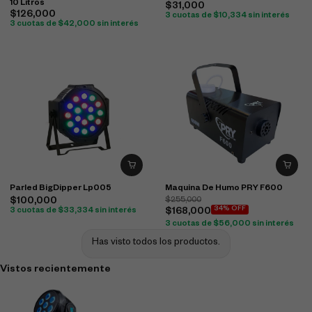
10 Litros
$
31,000
$
126,000
3 cuotas de
$
10,334
sin interés
3 cuotas de
$
42,000
sin interés
Parled BigDipper Lp005
Maquina De Humo PRY F600
$
100,000
$
255,000
34% OFF
3 cuotas de
$
33,334
sin interés
$
168,000
3 cuotas de
$
56,000
sin interés
Has visto todos los productos.
Vistos recientemente