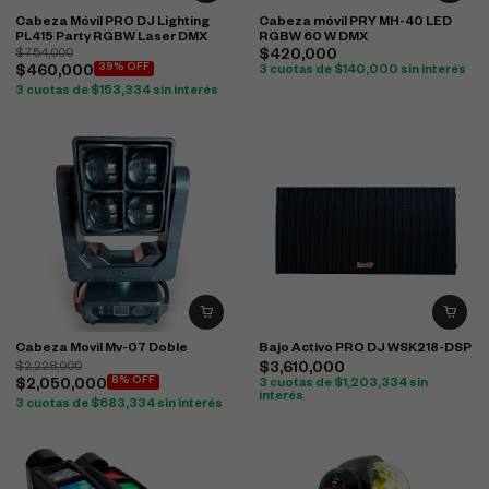
Cabeza Móvil PRO DJ Lighting
Cabeza móvil PRY MH-40 LED
PL415 Party RGBW Laser DMX
RGBW 60 W DMX
$
754,000
$
420,000
39% OFF
$
460,000
3 cuotas de
$
140,000
sin interés
3 cuotas de
$
153,334
sin interés
Cabeza Movil Mv-07 Doble
Bajo Activo PRO DJ WSK218-DSP
$
2,228,000
$
3,610,000
8% OFF
$
2,050,000
3 cuotas de
$
1,203,334
sin
interés
3 cuotas de
$
683,334
sin interés