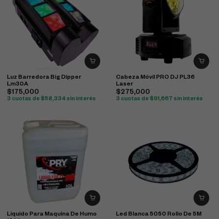
Luz Barredora Big Dipper
Cabeza Móvil PRO DJ PL36
Lm30A
Laser
$
175,000
$
275,000
3 cuotas de
$
58,334
sin interés
3 cuotas de
$
91,667
sin interés
Liquido Para Maquina De Humo
Led Blanca 5050 Rollo De 5M