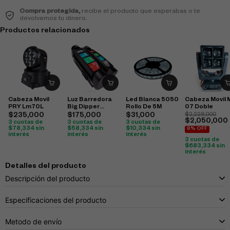
Compra protegida,
recibe el producto que esperabas o te
devolvemos tu dinero.
Productos relacionados
Cabeza Movil
Luz Barredora
Led Blanca 5050
Cabeza Movil 
PRY Lm70L
Big Dipper
Rollo De 5M
07 Doble
Lm30A
$
235,000
$
175,000
$
31,000
$
2,228,000
$
2,050,000
3 cuotas de
3 cuotas de
3 cuotas de
$
78,334
sin
$
58,334
sin
$
10,334
sin
8% OFF
interés
interés
interés
3 cuotas de
$
683,334
sin
interés
Detalles del producto
Descripción del producto
Especificaciones del producto
Metodo de envío