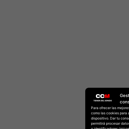
Gest
con
Para ofrecer las mejore
como las cookies para 
dispositivo. Dar tu con
permitirá procesar dat
o identificadores únicos 