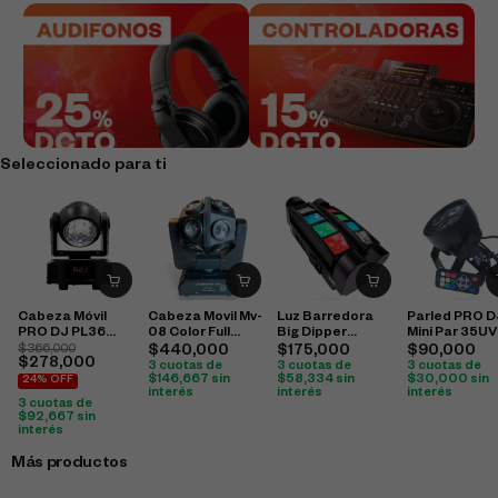
Seleccionado para ti
Cabeza Móvil
Cabeza Movil Mv-
Luz Barredora
Parled PRO D
PRO DJ PL36
08 Color Full
Big Dipper
Mini Par 35UV
Washer
Moving
Lm30A
$
366,000
$
440,000
$
175,000
$
90,000
$
278,000
3 cuotas de
3 cuotas de
3 cuotas de
$
146,667
sin
$
58,334
sin
$
30,000
sin
24% OFF
interés
interés
interés
3 cuotas de
$
92,667
sin
interés
Más productos