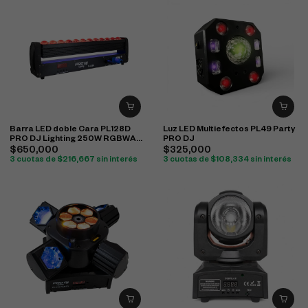
Barra LED doble Cara PL128D
Luz LED Multiefectos PL49 Party
PRO DJ Lighting 250W RGBWA
PRO DJ
DMX 360
$
650,000
$
325,000
3 cuotas de
$
216,667
sin interés
3 cuotas de
$
108,334
sin interés