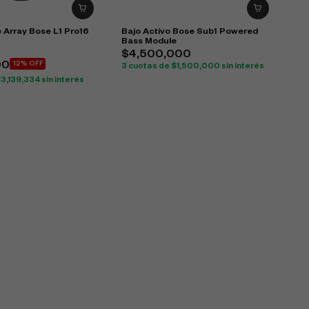
 Array Bose L1 Pro16
Bajo Activo Bose Sub1 Powered
Bass Module
0
$
4,500,000
00
12% OFF
3 cuotas de
$
1,500,000
sin interés
$
3,139,334
sin interés