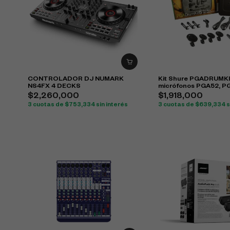
CONTROLADOR DJ NUMARK
Kit Shure PGADRUMK
NS4FX 4 DECKS
micrófonos PGA52, P
PGA57 para batería
$
2,260,000
$
1,918,000
3 cuotas de
$
753,334
sin interés
3 cuotas de
$
639,334
s