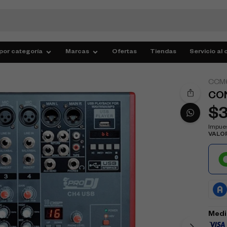
por categoría
Marcas
Ofertas
Tiendas
Servicio al 
CCM
CON
$
Impues
VALO
Medi