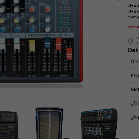
Llega 
Llega
Comp
Stoc
C
d
Det
Des
Esp
Met
¿Ti
¿Pu