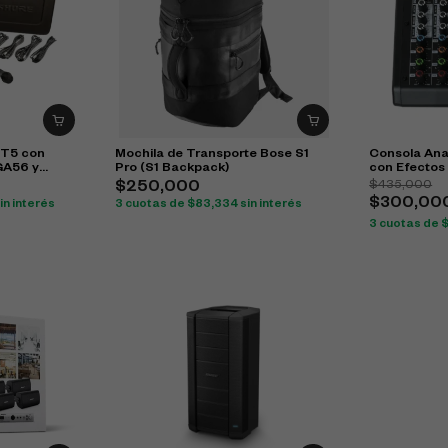
IT5 con
Mochila de Transporte Bose S1
Consola Ana
GA56 y
Pro (S1 Backpack)
con Efectos
$
435,000
$
250,000
$
300,00
in interés
3 cuotas de
$
83,334
sin interés
3 cuotas de