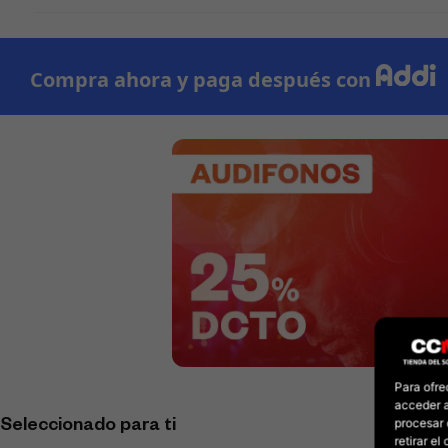
Para ofre
acceder a
procesar 
Seleccionado para ti
retirar e