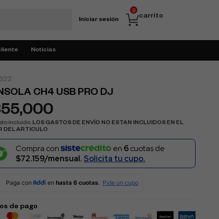
0
carrito
Iniciar sesión
cliente
Noticias
622
SOLA CH4 USB PRO DJ
355,000
to incluido.
LOS GASTOS DE ENVÍO NO ESTAN INCLUIDOS EN EL
R DEL ARTICULO
Compra con
en
6
cuotas de
$72.159/mensual.
Solicita tu cupo.
os de pago