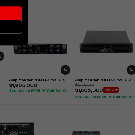
Amplificador PRO DJ PVP-8.4
Amplificador PRO DJ PVP-8.2
$
1,911,000
$
1,905,000
$
1,605,000
16% OFF
3 cuotas de
$
635,000
sin interés
3 cuotas de
$
535,000
sin interés