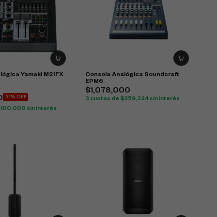
lógica Yamaki M21FX
Consola Analógica Soundcraft
EPM6
$
1,078,000
0
31% OFF
3 cuotas de
$
359,334
sin interés
$
100,000
sin interés