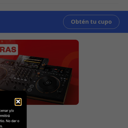
cenar y/o
rmitirá
io. No dar o
s.