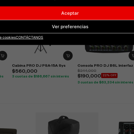
Aceptar
Ver preferencias
de cookies
CONTÁCTANOS
Cabina PRO DJ PSA-15A Sys
Consola PRO DJ B6L Interfaz
$
244,000
$
560,000
$
190,000
22% OFF
rés
3 cuotas de
$
186,667
sin interés
3 cuotas de
$
63,334
sin interés