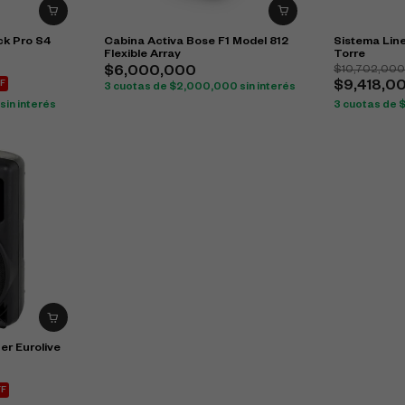
k Pro S4
Cabina Activa Bose F1 Model 812
Sistema Line
Flexible Array
Torre
$
10,702,00
$
6,000,000
F
$
9,418,0
3 cuotas de
$
2,000,000
sin interés
sin interés
3 cuotas de
er Eurolive
FF