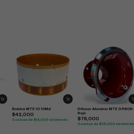
Bobina MTE 10 10Md
Difusor Aluminio MTE Df1606
Rojo
$
42,000
$
78,000
3 cuotas de
$
14,000
sin interés
3 cuotas de
$
26,000
sin interé