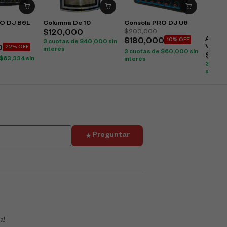
RO DJ B6L
Columna De 10
Consola PRO DJ U6
$
200,000
$
120,000
Amplif
$
180,000
10% OFF
3 cuotas de
$
40,000
sin
V2
0
22% OFF
interés
3 cuotas de
$
60,000
sin
$
80
$
63,334
sin
interés
3 cuot
sin int
Preguntar
a!