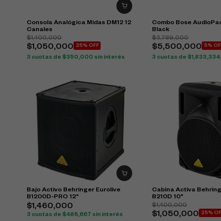
Consola Analógica Midas DM12 12
Combo Bose AudioPac
Canales
Black
$
1,400,000
$
5,789,000
$
1,050,000
25% OFF
$
5,500,000
5% OF
3 cuotas de
$
350,000
sin interés
3 cuotas de
$
1,833,334
Bajo Activo Behringer Eurolive
Cabina Activa Behring
B1200D-PRO 12"
B210D 10"
$
1,400,000
$
1,460,000
$
1,050,000
25% O
3 cuotas de
$
486,667
sin interés