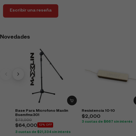
Escribir una reseña
Novedades
Base Para Microfono Maxlin
Resistencia 10-10
Bsemfmx301
$
2,000
$
73,000
3 cuotas de
$
667
sin interés
$
64,000
12% OFF
3 cuotas de
$
21,334
sin interés