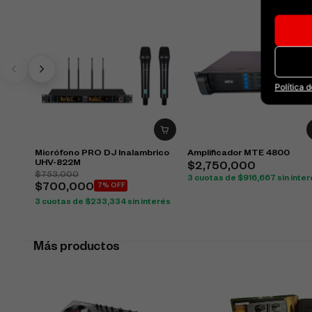
Política 
Micrófono PRO DJ Inalambrico
Amplificador MTE 4800
UHV-822M
$
2,750,000
$
753,000
3 cuotas de
$
916,667
sin inte
$
700,000
7% OFF
3 cuotas de
$
233,334
sin interés
Más productos