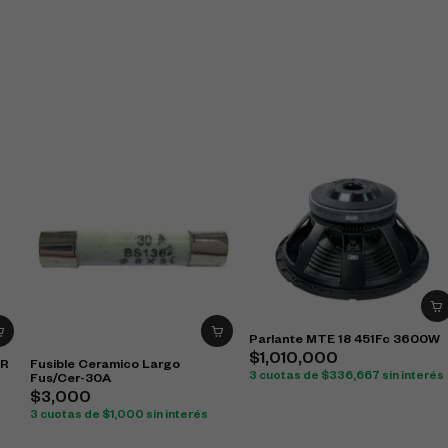
Parlante MTE 18 451Fc 3600W
$
1,010,000
-R
Fusible Ceramico Largo
3 cuotas de
$
336,667
sin interés
Fus/Cer-30A
$
3,000
s
3 cuotas de
$
1,000
sin interés