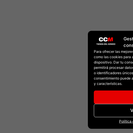
Gest
con
Para ofrecer las mejore
como las cookies para 
dispositivo. Dar tu con
permitirá procesar dat
o identificadores únicos 
consentimiento puede a
y características.
V
Política