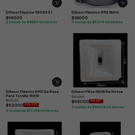
Difusor Plastico 11X11 Df 07
Difusor Plastico Df13 16X14
$14000
$16000
3 cuotas de $4667 sin interés
3 cuotas de $5334 sin interés
Difusor Plástico Df01 De Base
Difusor Fibra 16X16 De Rosca
Para Tornillo 15X19
$64000
$60000
9% OFF
$58000
13% OFF
$52000
3 cuotas de $19334 sin interés
3 cuotas de $17334 sin interés