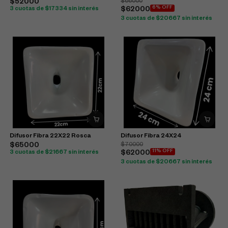
$52000
$66000
6% OFF
3 cuotas de $17334 sin interés
$62000
3 cuotas de $20667 sin interés
Difusor Fibra 22X22 Rosca
Difusor Fibra 24X24
$65000
$70000
11% OFF
3 cuotas de $21667 sin interés
$62000
3 cuotas de $20667 sin interés