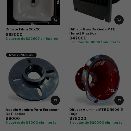
Difusor Fibra 26X26
Difusor Guia De Onda MTE
Horn-2 Plastica
$68000
$47000
3 cuotas de $22667 sin interés
3 cuotas de $15667 sin interés
MAS VENDIDOS
Acople Hembra Para Enroscar
Difusor Aluminio MTE Df1606-R
De Plastico
Rojo
$9000
$78000
3 cuotas de $3000 sin interés
3 cuotas de $26000 sin interés