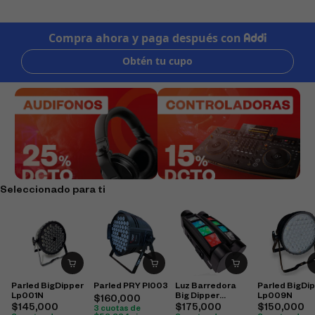
Seleccionado para ti
Parled BigDipper
Parled PRY Pl003
Luz Barredora
Parled BigDi
Lp001N
Big Dipper
Lp009N
$
160,000
Lm30A
$
145,000
$
175,000
$
150,000
3 cuotas de