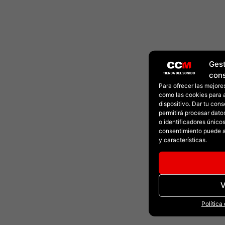
Gest
con
Para ofrecer las mejore
como las cookies para 
dispositivo. Dar tu con
permitirá procesar dat
o identificadores únicos 
consentimiento puede a
y características.
V
Política