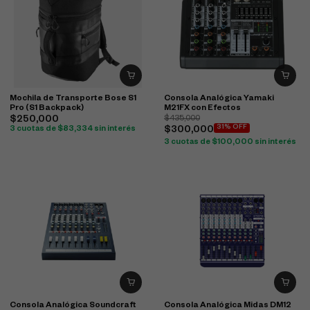
Mochila de Transporte Bose S1
Consola Analógica Yamaki
Pro (S1 Backpack)
M21FX con Efectos
$
250,000
$
435,000
31% OFF
3 cuotas de
$
83,334
sin interés
$
300,000
3 cuotas de
$
100,000
sin interés
Consola Analógica Soundcraft
Consola Analógica Midas DM12