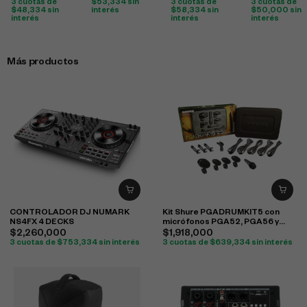
3 cuotas de
$
53,334
sin
3 cuotas de
3 cuotas de
$
48,334
sin
interés
$
58,334
sin
$
50,000
sin
interés
interés
interés
Más productos
CONTROLADOR DJ NUMARK
Kit Shure PGADRUMKIT5 con
NS4FX 4 DECKS
micrófonos PGA52, PGA56 y
PGA57 para batería
$
2,260,000
$
1,918,000
3 cuotas de
$
753,334
sin interés
3 cuotas de
$
639,334
sin interés