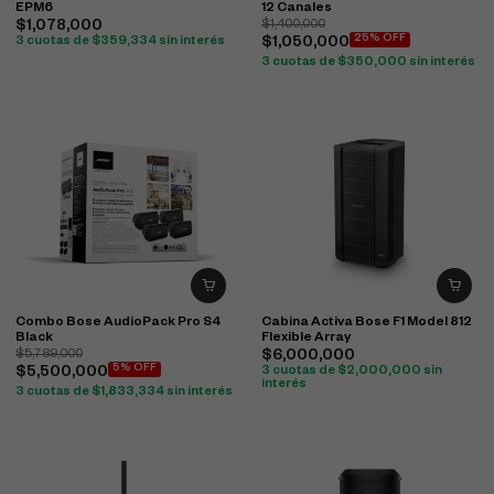
EPM6
12 Canales
$
1,078,000
$
1,400,000
25% OFF
3 cuotas de
$
359,334
sin interés
$
1,050,000
3 cuotas de
$
350,000
sin interés
Combo Bose AudioPack Pro S4
Cabina Activa Bose F1 Model 812
Black
Flexible Array
$
5,789,000
$
6,000,000
5% OFF
$
5,500,000
3 cuotas de
$
2,000,000
sin
interés
3 cuotas de
$
1,833,334
sin interés