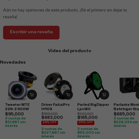
Aún no hay opiniones de este producto. ¡Sé el primero en dejar tu
reseña!
Escribir una reseña
Video del producto
Novedades
Tweeter MTE
Driver FaitalPro
Parled BigDipper
Parlante Moni
22N-2 600W
Hf109
Lpc180
Behringer St
50Usb
$
95,000
$
899,000
$
220,000
$
685,000
$
683,000
$
165,000
3 cuotas de
3 cuotas de
$
31,667
sin
$
228,334
sin
24% OFF
25% OFF
interés
interés
3 cuotas de
3 cuotas de
$
227,667
sin
$
55,000
sin
interés
interés