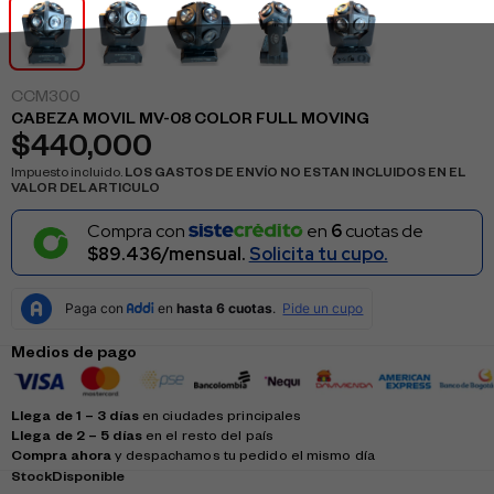
CCM300
CABEZA MOVIL MV-08 COLOR FULL MOVING
$
440,000
Impuesto incluido.
LOS GASTOS DE ENVÍO NO ESTAN INCLUIDOS EN EL
VALOR DEL ARTICULO
Compra con
en
6
cuotas de
$89.436/mensual.
Solicita tu cupo.
Medios de pago
Llega de 1 – 3 días
en ciudades principales
Llega de 2 – 5 días
en el resto del país
Compra ahora
y despachamos tu pedido el mismo día
Stock
Disponible