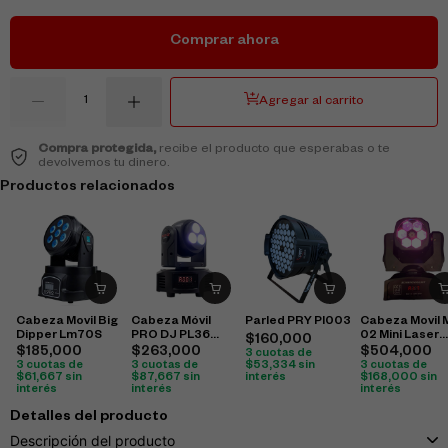
Comprar ahora
Agregar al carrito
Compra protegida,
recibe el producto que esperabas o te
devolvemos tu dinero.
Productos relacionados
Cabeza Movil Big
Cabeza Móvil
Parled PRY Pl003
Cabeza Movil 
Dipper Lm70S
PRO DJ PL36
02 Mini Laser
$
160,000
Beam
Cabeza
$
185,000
$
263,000
$
504,000
3 cuotas de
3 cuotas de
3 cuotas de
$
53,334
sin
3 cuotas de
$
61,667
sin
$
87,667
sin
interés
$
168,000
sin
interés
interés
interés
Detalles del producto
Descripción del producto