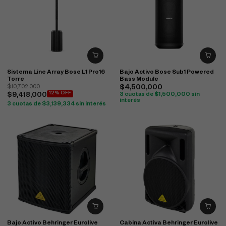
Sistema Line Array Bose L1 Pro16
Bajo Activo Bose Sub1 Powered
Torre
Bass Module
$
10,702,000
$
4,500,000
12% OFF
$
9,418,000
3 cuotas de
$
1,500,000
sin
interés
3 cuotas de
$
3,139,334
sin interés
Bajo Activo Behringer Eurolive
Cabina Activa Behringer Eurolive