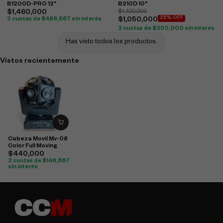
B1200D-PRO 12"
B210D 10"
$
1,460,000
$
1,400,000
25% OFF
3 cuotas de
$
486,667
sin interés
$
1,050,000
3 cuotas de
$
350,000
sin interés
Has visto todos los productos.
Vistos recientemente
Cabeza Movil Mv-08
Color Full Moving
$
440,000
3 cuotas de
$
146,667
sin interés