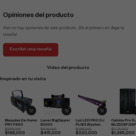
Opiniones del producto
Aún no hay opiniones de este producto. ¡Sé el primero en dejar tu
reseña!
Escribir una reseña
Video del producto
Inspirado en tu visita
Maquina De Humo
Laser BigDipper
Luz LED PRO DJ
Cabina Pro D
PRY F600
B1000
PL183 Washer
WL12DSP DSP
$
255,000
$
546,000
$
268,000
$
1,731,000
$
168,000
$
415,000
$
220,000
$
1,385,000