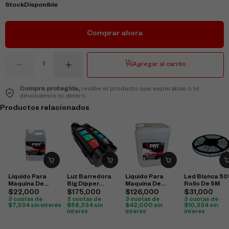
Stock
Disponible
Comprar ahora
Agregar al carrito
Compra protegida,
recibe el producto que esperabas o te
devolvemos tu dinero.
Productos relacionados
Liquido Para
Luz Barredora
Liquido Para
Led Blanca 5
Maquina De
Big Dipper
Maquina De
Rollo De 5M
Humo 1 Litro
Lm30A
Humo 10 Litros
$
22,000
$
175,000
$
126,000
$
31,000
3 cuotas de
3 cuotas de
3 cuotas de
3 cuotas de
$
7,334
sin interés
$
58,334
sin
$
42,000
sin
$
10,334
sin
interés
interés
interés