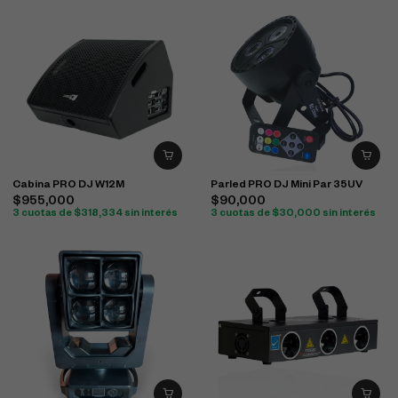
Cabina PRO DJ W12M
Parled PRO DJ Mini Par 35UV
$
955,000
$
90,000
3 cuotas de
$
318,334
sin interés
3 cuotas de
$
30,000
sin interés