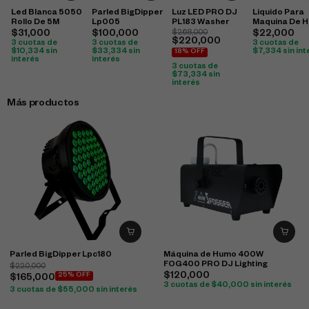
Led Blanca 5050
Parled BigDipper
Luz LED PRO DJ
Liquido Para
Rollo De 5M
Lp005
PL183 Washer
Maquina De 
1 Litro
$
31,000
$
100,000
$
268,000
$
22,000
$
220,000
3 cuotas de
3 cuotas de
3 cuotas de
$
10,334
sin
$
33,334
sin
$
7,334
sin int
18% OFF
interés
interés
3 cuotas de
$
73,334
sin
interés
Más productos
Parled BigDipper Lpc180
Máquina de Humo 400W
FOG400 PRO DJ Lighting
$
220,000
$
120,000
25% OFF
$
165,000
3 cuotas de
$
40,000
sin interés
3 cuotas de
$
55,000
sin interés