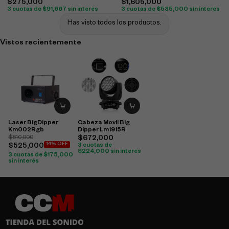
$
275,000
$
1,605,000
3 cuotas de
$
91,667
sin interés
3 cuotas de
$
535,000
sin interés
Has visto todos los productos.
Vistos recientemente
Laser BigDipper
Cabeza Movil Big
Km002Rgb
Dipper Lm1915R
$
610,000
$
672,000
14% OFF
$
525,000
3 cuotas de
$
224,000
sin interés
3 cuotas de
$
175,000
sin interés