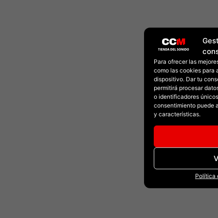
Gest
con
Para ofrecer las mejore
como las cookies para 
dispositivo. Dar tu con
permitirá procesar dat
o identificadores únicos 
consentimiento puede a
y características.
V
Política