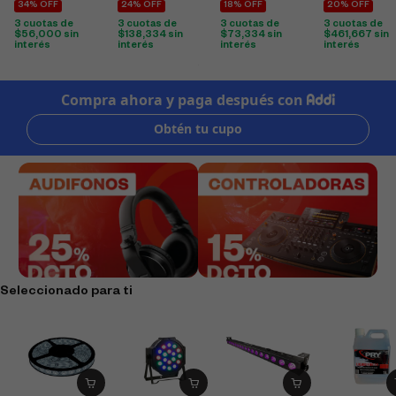
34% OFF
24% OFF
18% OFF
20% OFF
3 cuotas de
3 cuotas de
3 cuotas de
3 cuotas de
$
56,000
sin
$
138,334
sin
$
73,334
sin
$
461,667
sin
interés
interés
interés
interés
Seleccionado para ti