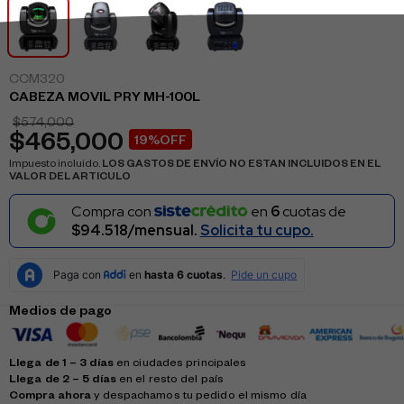
CCM320
CABEZA MOVIL PRY MH-100L
$
574,000
$
465,000
19%OFF
Impuesto incluido.
LOS GASTOS DE ENVÍO NO ESTAN INCLUIDOS EN EL
VALOR DEL ARTICULO
Compra con
en
6
cuotas de
$94.518/mensual.
Solicita tu cupo.
Medios de pago
Llega de 1 – 3 días
en ciudades principales
Llega de 2 – 5 días
en el resto del país
Compra ahora
y despachamos tu pedido el mismo día