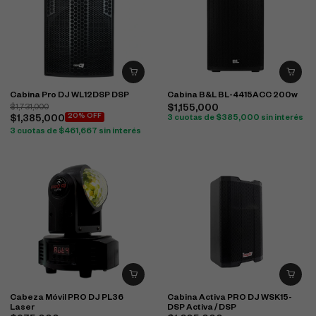
Cabina Pro DJ WL12DSP DSP
Cabina B&L BL-4415ACC 200w
$
1,731,000
$
1,155,000
20% OFF
$
1,385,000
3 cuotas de
$
385,000
sin interés
3 cuotas de
$
461,667
sin interés
Cabeza Móvil PRO DJ PL36
Cabina Activa PRO DJ WSK15-
Laser
DSP Activa / DSP