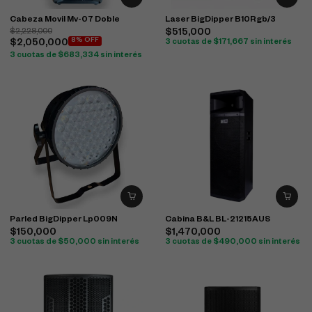
Cabeza Movil Mv-07 Doble
Laser BigDipper B10Rgb/3
$
2,228,000
$
515,000
8% OFF
$
2,050,000
3 cuotas de
$
171,667
sin interés
3 cuotas de
$
683,334
sin interés
Parled BigDipper Lp009N
Cabina B&L BL-21215AUS
$
150,000
$
1,470,000
3 cuotas de
$
50,000
sin interés
3 cuotas de
$
490,000
sin interés