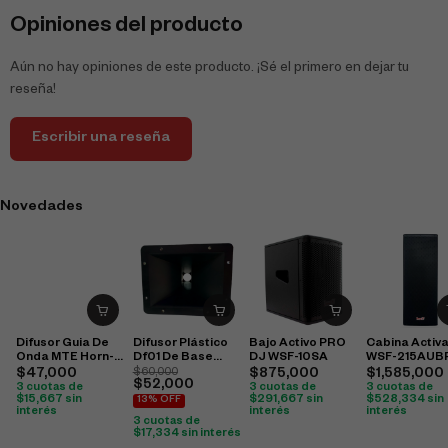
Opiniones del producto
Aún no hay opiniones de este producto. ¡Sé el primero en dejar tu
reseña!
Escribir una reseña
Novedades
Difusor Guia De
Difusor Plástico
Bajo Activo PRO
Cabina Activ
Onda MTE Horn-2
Df01 De Base
DJ WSF-10SA
WSF-215AUB
Plastica
Para Tornillo
PRO DJ
$
47,000
$
60,000
$
875,000
$
1,585,000
$
52,000
15X19
3 cuotas de
3 cuotas de
3 cuotas de
$
15,667
sin
$
291,667
sin
$
528,334
sin
13% OFF
interés
interés
interés
3 cuotas de
$
17,334
sin interés