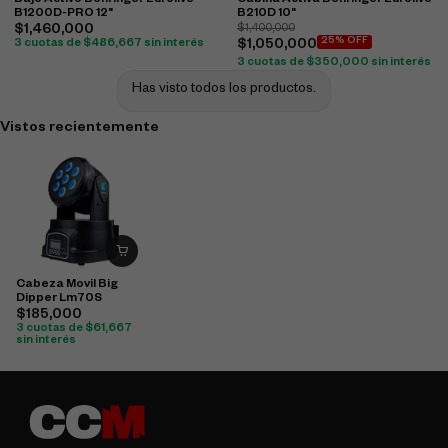
Bajo Activo Behringer Eurolive
Cabina Activa Behringer Eurolive
B1200D-PRO 12"
B210D 10"
$
1,460,000
$
1,400,000
25% OFF
3 cuotas de
$
486,667
sin interés
$
1,050,000
3 cuotas de
$
350,000
sin interés
Has visto todos los productos.
Vistos recientemente
Cabeza Movil Big
Dipper Lm70S
$
185,000
3 cuotas de
$
61,667
sin interés