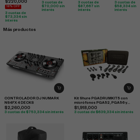
$
220,000
3 cuotas de
3 cuotas de
3 cuotas de
$
70,000
sin
$
87,667
sin
$
58,334
sin
18% OFF
interés
interés
interés
3 cuotas de
$
73,334
sin
interés
Más productos
CONTROLADOR DJ NUMARK
Kit Shure PGADRUMKIT5 con
NS4FX 4 DECKS
micrófonos PGA52, PGA56 y
PGA57 para batería
$
2,260,000
$
1,918,000
3 cuotas de
$
753,334
sin interés
3 cuotas de
$
639,334
sin interés