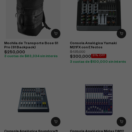
Mochila de Transporte Bose S1
Consola Analógica Yamaki
Pro (S1 Backpack)
M21FX con Efectos
$
250,000
$
435,000
31% OFF
3 cuotas de
$
83,334
sin interés
$
300,000
3 cuotas de
$
100,000
sin interés
Consola Analógica Soundcraft
Consola Analógica Midas DM12