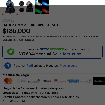
CCM291
CABEZA MOVIL BIG DIPPER LM70S
$
185,000
Impuesto incluido.
LOS GASTOS DE ENVÍO NO ESTAN INCLUIDOS EN EL
VALOR DEL ARTICULO
Compra con
en
6
cuotas de
$37.604/mensual.
Solicita tu cupo.
Medios de pago
Llega de 1 – 3 días
en ciudades principales
Llega de 2 – 5 días
en el resto del país
Compra ahora
y despachamos tu pedido el mismo día
Stock
Disponible