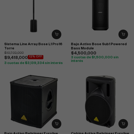
Sistema Line Array Bose L1 Pro16
Bajo Activo Bose Sub1 Powered
Torre
Bass Module
$
10,702,000
$
4,500,000
12% OFF
$
9,418,000
3 cuotas de
$
1,500,000
sin
interés
3 cuotas de
$
3,139,334
sin interés