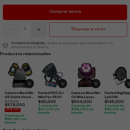
Comprar ahora
Agregar al carrito
Compra protegida,
recibe el producto que esperabas o te
devolvemos tu dinero.
Productos relacionados
Cabeza Movil Mv-
Parled PRO DJ
Cabeza Movil Mv-
Parled BigDip
05 Doble Head
Mini Par 35UV
02 Mini Laser
Lp001N
Small
Cabeza
$
741,000
$
90,000
$
504,000
$
145,000
$
578,000
3 cuotas de
3 cuotas de
3 cuotas de
$
30,000
sin
$
168,000
sin
$
48,334
sin
22% OFF
interés
interés
interés
3 cuotas de
$
192,667
sin
interés