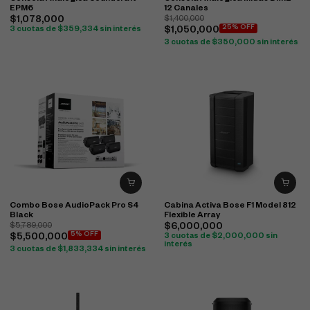
EPM6
12 Canales
$
1,078,000
$
1,400,000
25% OFF
3 cuotas de
$
359,334
sin interés
$
1,050,000
3 cuotas de
$
350,000
sin interés
Combo Bose AudioPack Pro S4
Cabina Activa Bose F1 Model 812
Black
Flexible Array
$
5,789,000
$
6,000,000
5% OFF
$
5,500,000
3 cuotas de
$
2,000,000
sin
interés
3 cuotas de
$
1,833,334
sin interés