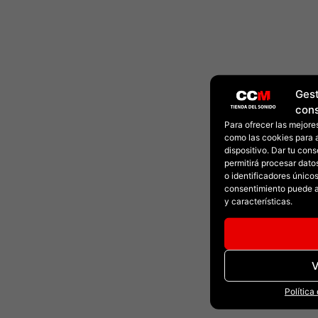
Gest
con
Para ofrecer las mejore
como las cookies para 
dispositivo. Dar tu con
permitirá procesar dat
o identificadores únicos 
consentimiento puede a
y características.
V
Política