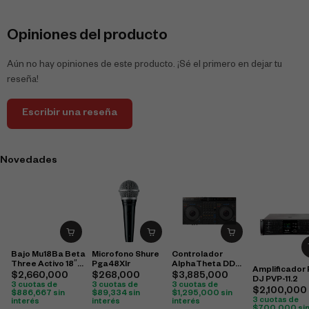
Opiniones del producto
Aún no hay opiniones de este producto. ¡Sé el primero en dejar tu
reseña!
Escribir una reseña
Novedades
Bajo Mu18Ba Beta
Microfono Shure
Controlador
Three Activo 18″
Pga48Xlr
AlphaTheta DDJ-
Amplificador
500W
GRV6 4 canales
$
2,660,000
$
268,000
$
3,885,000
DJ PVP-11.2
3 cuotas de
3 cuotas de
3 cuotas de
$
2,100,000
$
886,667
sin
$
89,334
sin
$
1,295,000
sin
3 cuotas de
interés
interés
interés