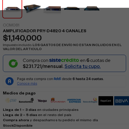
CCM081
AMPLIFICADOR PRY-D4820 4 CANALES
$
1,140,000
Impuesto incluido.
LOS GASTOS DE ENVÍO NO ESTAN INCLUIDOS EN EL
VALOR DEL ARTICULO
Compra con
en
6
cuotas de
$231.721/mensual.
Solicita tu cupo.
Medios de pago
Llega de 1 – 3 días
en ciudades principales
Llega de 2 – 5 días
en el resto del país
Compra ahora
y despachamos tu pedido el mismo día
Stock
Disponible