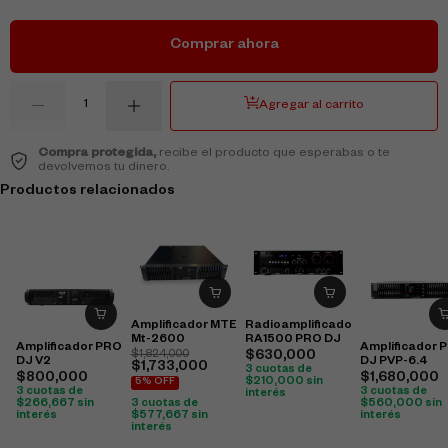
Comprar ahora
Agregar al carrito
Compra protegida,
recibe el producto que esperabas o te
devolvemos tu dinero.
Productos relacionados
Amplificador MTE
Radioamplificador
Mt-2600
RA1500 PRO DJ
Amplificador PRO
Amplificador 
$
1,824,000
$
630,000
DJ V2
DJ PVP-6.4
$
1,733,000
3 cuotas de
$
800,000
$
1,680,000
$
210,000
sin
5% OFF
3 cuotas de
3 cuotas de
interés
$
266,667
sin
$
560,000
sin
3 cuotas de
interés
interés
$
577,667
sin
interés