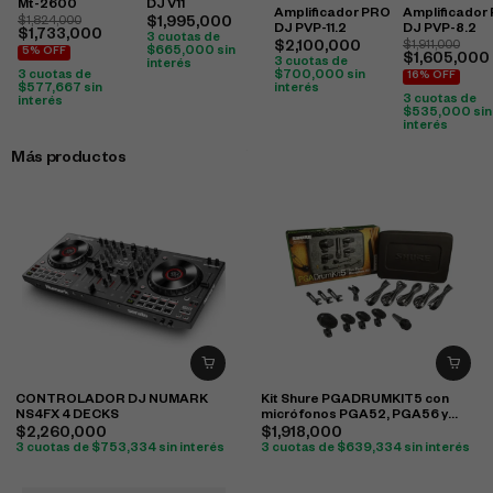
Mt-2600
DJ V11
Amplificador PRO
Amplificador
$
1,824,000
$
1,995,000
DJ PVP-11.2
DJ PVP-8.2
$
1,733,000
3 cuotas de
$
2,100,000
$
1,911,000
$
665,000
sin
5% OFF
$
1,605,000
3 cuotas de
interés
3 cuotas de
$
700,000
sin
16% OFF
$
577,667
sin
interés
3 cuotas de
interés
$
535,000
sin
interés
Más productos
CONTROLADOR DJ NUMARK
Kit Shure PGADRUMKIT5 con
NS4FX 4 DECKS
micrófonos PGA52, PGA56 y
PGA57 para batería
$
2,260,000
$
1,918,000
3 cuotas de
$
753,334
sin interés
3 cuotas de
$
639,334
sin interés