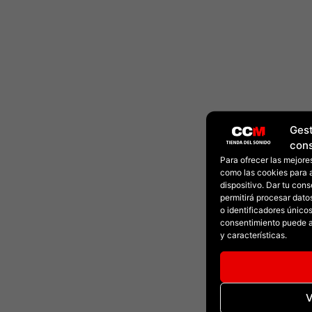
Gest
con
Para ofrecer las mejore
como las cookies para 
dispositivo. Dar tu con
permitirá procesar dat
o identificadores únicos 
consentimiento puede a
y características.
V