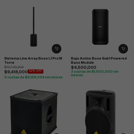
Sistema Line Array Bose L1 Pro16
Bajo Activo Bose Sub1 Powered
Torre
Bass Module
$
10,702,000
$
4,500,000
12% OFF
$
9,418,000
3 cuotas de
$
1,500,000
sin
interés
3 cuotas de
$
3,139,334
sin interés