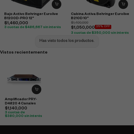
Bajo Activo Behringer Eurolive
Cabina Activa Behringer Eurolive
B1200D-PRO 12"
B210D 10"
$
1,460,000
$
1,400,000
25% OFF
3 cuotas de
$
486,667
sin interés
$
1,050,000
3 cuotas de
$
350,000
sin interés
Has visto todos los productos.
Vistos recientemente
Amplificador PRY-
D4820 4 Canales
$
1,140,000
3 cuotas de
$
380,000
sin interés