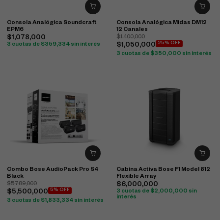
Consola Analógica Soundcraft
Consola Analógica Midas DM12
EPM6
12 Canales
$
1,078,000
$
1,400,000
25% OFF
3 cuotas de
$
359,334
sin interés
$
1,050,000
3 cuotas de
$
350,000
sin interés
Combo Bose AudioPack Pro S4
Cabina Activa Bose F1 Model 812
Black
Flexible Array
$
5,789,000
$
6,000,000
5% OFF
$
5,500,000
3 cuotas de
$
2,000,000
sin
interés
3 cuotas de
$
1,833,334
sin interés