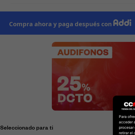
Para ofre
acceder a
procesar 
Seleccionado para ti
retirar e