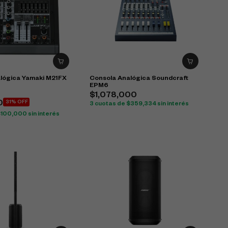
lógica Yamaki M21FX
Consola Analógica Soundcraft
EPM6
$
1,078,000
0
31% OFF
3 cuotas de
$
359,334
sin interés
$
100,000
sin interés