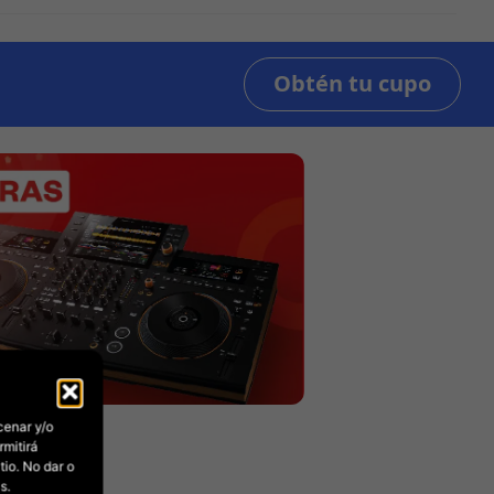
cenar y/o
rmitirá
io. No dar o
s.