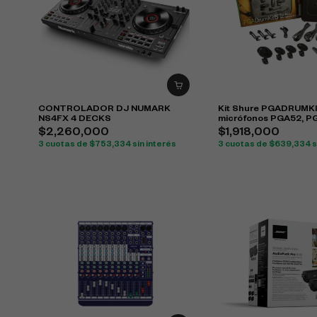
CONTROLADOR DJ NUMARK
Kit Shure PGADRUMK
NS4FX 4 DECKS
micrófonos PGA52, P
PGA57 para batería
$
2,260,000
$
1,918,000
3 cuotas de
$
753,334
sin interés
3 cuotas de
$
639,334
s