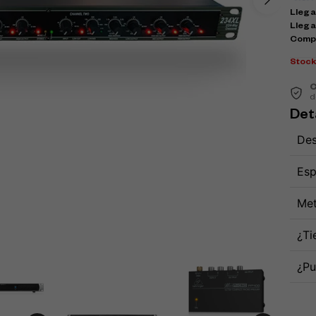
Llega 
Llega
Comp
Stoc
C
d
Det
Des
Esp
Met
¿Ti
¿Pu