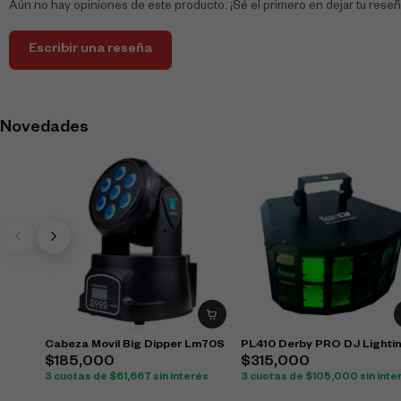
Aún no hay opiniones de este producto. ¡Sé el primero en dejar tu reseñ
Escribir una reseña
Novedades
Cabeza Movil Big Dipper Lm70S
PL410 Derby PRO DJ Lighti
$
185,000
$
315,000
3 cuotas de
$
61,667
sin interés
3 cuotas de
$
105,000
sin inte