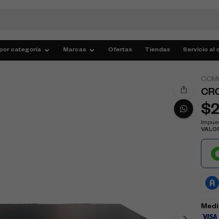
por categoría
Marcas
Ofertas
Tiendas
Servicio al 
CCM
CR
$
Impues
VALO
Medi