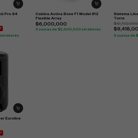
k Pro S4
Cabina Activa Bose F1 Model 812
Sistema Line
Flexible Array
Torre
$
10,702,00
$
6,000,000
F
$
9,418,0
3 cuotas de
$
2,000,000
sin interés
sin interés
3 cuotas de
er Eurolive
FF