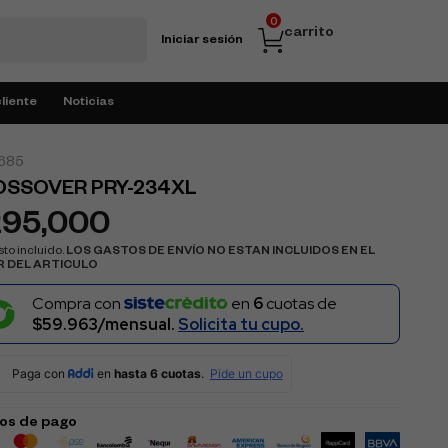
0
carrito
Iniciar sesión
cliente
Noticias
685
OSSOVER PRY-234XL
295,000
to incluido.
LOS GASTOS DE ENVÍO NO ESTAN INCLUIDOS EN EL
R DEL ARTICULO
Compra con
en
6
cuotas de
$59.963/mensual.
Solicita tu cupo.
os de pago