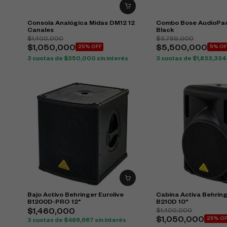
Consola Analógica Midas DM12 12
Combo Bose AudioPac
Canales
Black
$
1,400,000
$
5,789,000
$
1,050,000
25% OFF
$
5,500,000
5% OF
3 cuotas de
$
350,000
sin interés
3 cuotas de
$
1,833,334
Bajo Activo Behringer Eurolive
Cabina Activa Behring
B1200D-PRO 12"
B210D 10"
$
1,400,000
$
1,460,000
$
1,050,000
25% O
3 cuotas de
$
486,667
sin interés