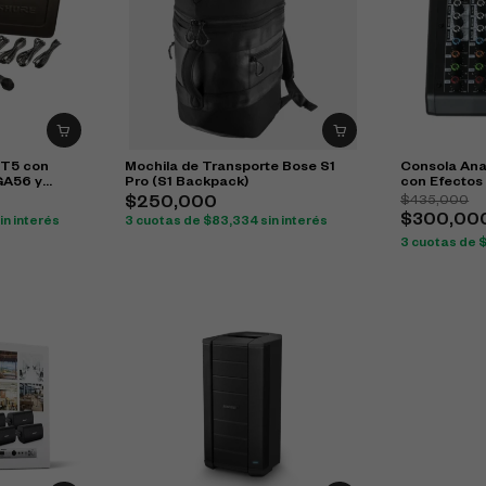
IT5 con
Mochila de Transporte Bose S1
Consola Ana
GA56 y
Pro (S1 Backpack)
con Efectos
$
435,000
$
250,000
$
300,00
in interés
3 cuotas de
$
83,334
sin interés
3 cuotas de