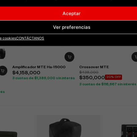
Aceptar
Ver preferencias
de cookies
CONTÁCTANOS
Amplificador MTE Ha-15000
Crossover MTE
$
438,000
$
4,158,000
$
350,000
20% OFF
3 cuotas de
$
1,386,000
sin interés
3 cuotas de
$
116,667
sin interés
rés