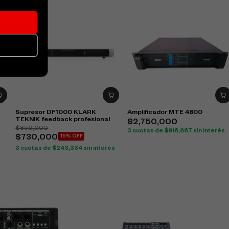
Supresor DF1000 KLARK
Amplificador MTE 4800
TEKNIK feedback profesional
$
2,750,000
$
859,000
3 cuotas de
$
916,667
sin interés
$
730,000
15% OFF
3 cuotas de
$
243,334
sin interés