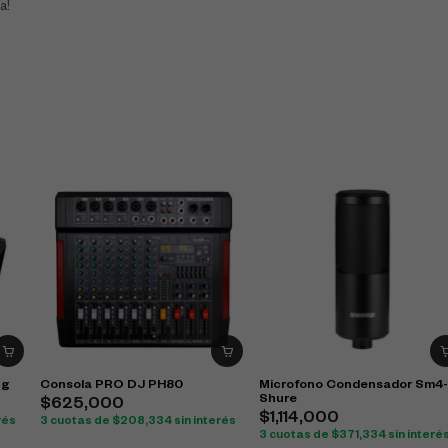
a!
ng
Consola PRO DJ PH80
Microfono Condensador Sm4
Shure
$
625,000
$
1,114,000
rés
3 cuotas de
$
208,334
sin interés
3 cuotas de
$
371,334
sin interé