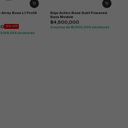
 Array Bose L1 Pro16
Bajo Activo Bose Sub1 Powered
Bass Module
0
$
4,500,000
00
12% OFF
3 cuotas de
$
1,500,000
sin interés
$
3,139,334
sin interés