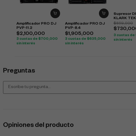
Supresor D
KLARK TEK
feedback pr
$
859,000
Amplificador PRO DJ
Amplificador PRO DJ
PVP-11.2
PVP-8.4
$
730,00
$
2,100,000
$
1,905,000
3 cuotas de
3 cuotas de
$
700,000
3 cuotas de
$
635,000
sin interés
sin interés
sin interés
Preguntas
Opiniones del producto