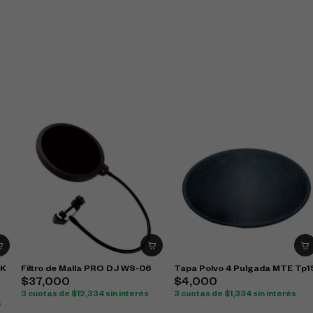
-K
Filtro de Malla PRO DJ WS-06
Tapa Polvo 4 Pulgada MTE Tp1
$
37,000
$
4,000
3 cuotas de
$
12,334
sin interés
3 cuotas de
$
1,334
sin interés
s