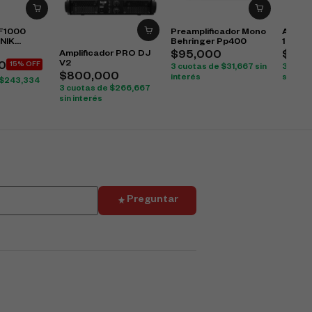
F1000
Preamplificador Mono
Amplif
NIK
Behringer Pp400
15000
ofesional
Amplificador PRO DJ
$
95,000
$
4,1
V2
0
15% OFF
3 cuotas de
$
31,667
sin
3 cuot
$
800,000
interés
sin int
$
243,334
3 cuotas de
$
266,667
sin interés
Preguntar