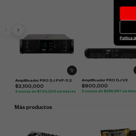
Política 
Amplificador PRO DJ V2
Amplificador PRO DJ PVP-11.2
$
800,000
$
2,100,000
3 cuotas de
$
266,667
sin inte
3 cuotas de
$
700,000
sin interés
Más productos