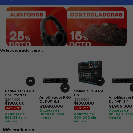
Seleccionado para ti
Consola PRO DJ
Consola PRO DJ
B6L Interfaz
U6
Amplificador PRO
Amplificador
$
244,000
$
200,000
DJ PVP-6.4
DJ PVP-8.4
$
190,000
$
180,000
$
1,680,000
$
1,905,000
22% OFF
10% OFF
3 cuotas de
3 cuotas de
3 cuotas de
3 cuotas de
$
560,000
sin
$
635,000
sin
$
63,334
sin
$
60,000
sin
interés
interés
interés
interés
Más productos