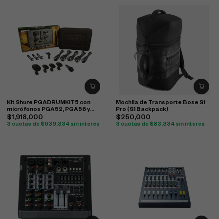
Kit Shure PGADRUMKIT5 con
Mochila de Transporte Bose S1
micrófonos PGA52, PGA56 y
Pro (S1 Backpack)
PGA57 para batería
$
1,918,000
$
250,000
3 cuotas de
$
639,334
sin interés
3 cuotas de
$
83,334
sin interés