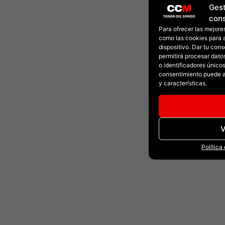
Gest
con
Para ofrecer las mejore
como las cookies para 
dispositivo. Dar tu con
permitirá procesar dat
o identificadores únicos 
consentimiento puede a
y características.
V
Política