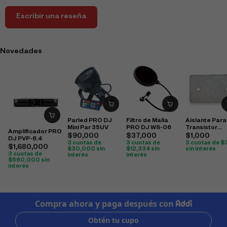
Escribir una reseña
Novedades
Parled PRO DJ
Filtro de Malla
Aislante Para
Mini Par 35UV
PRO DJ WS-06
Transistor
Amplificador PRO
3858/1494
$
90,000
$
37,000
$
1,000
DJ PVP-6.4
3 cuotas de
3 cuotas de
3 cuotas de
$
$
1,680,000
$
30,000
sin
$
12,334
sin
sin interés
3 cuotas de
interés
interés
$
560,000
sin
interés