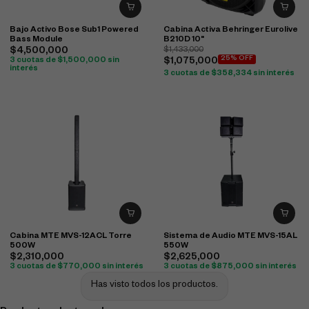
Bajo Activo Bose Sub1 Powered
Cabina Activa Behringer Eurolive
Bass Module
B210D 10"
$
4,500,000
$
1,433,000
25% OFF
3 cuotas de
$
1,500,000
sin
$
1,075,000
interés
3 cuotas de
$
358,334
sin interés
Cabina MTE MVS-12ACL Torre
Sistema de Audio MTE MVS-15AL
500W
550W
$
2,310,000
$
2,625,000
3 cuotas de
$
770,000
sin interés
3 cuotas de
$
875,000
sin interés
Has visto todos los productos.