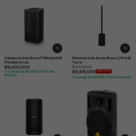
Cabina Activa Bose F1 Model 812
Sistema Line Array Bose L1 Pro16
Flexible Array
Torre
$
6,000,000
$
10,702,000
12% OFF
3 cuotas de
$
2,000,000
sin
$
9,418,000
interés
3 cuotas de
$
3,139,334
sin interés