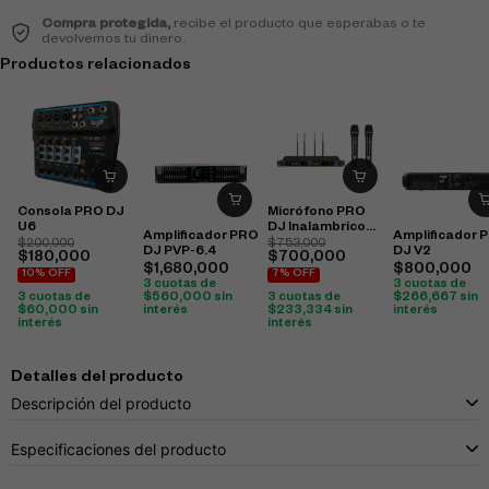
Compra protegida,
recibe el producto que esperabas o te
devolvemos tu dinero.
Productos relacionados
Consola PRO DJ
Micrófono PRO
U6
DJ Inalambrico
Amplificador 
Amplificador PRO
UHV-822M
$
200,000
$
753,000
DJ V2
DJ PVP-6.4
$
180,000
$
700,000
$
800,000
$
1,680,000
10% OFF
7% OFF
3 cuotas de
3 cuotas de
$
266,667
sin
$
560,000
sin
3 cuotas de
3 cuotas de
interés
interés
$
60,000
sin
$
233,334
sin
interés
interés
Detalles del producto
Descripción del producto
Especificaciones del producto