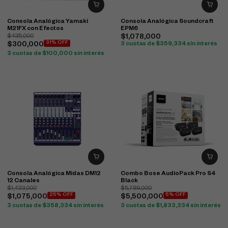
Consola Analógica Yamaki
Consola Analógica Soundcraft
M21FX con Efectos
EPM6
$
435,000
$
1,078,000
31% OFF
$
300,000
3 cuotas de
$
359,334
sin interés
3 cuotas de
$
100,000
sin interés
Consola Analógica Midas DM12
Combo Bose AudioPack Pro S4
12 Canales
Black
$
1,433,000
$
5,789,000
25% OFF
5% OFF
$
1,075,000
$
5,500,000
3 cuotas de
$
358,334
sin interés
3 cuotas de
$
1,833,334
sin interés