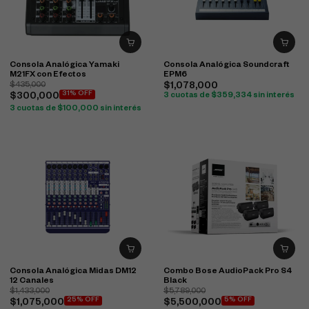
Consola Analógica Yamaki
Consola Analógica Soundcraft
M21FX con Efectos
EPM6
$
435,000
$
1,078,000
31% OFF
$
300,000
3 cuotas de
$
359,334
sin interés
3 cuotas de
$
100,000
sin interés
Consola Analógica Midas DM12
Combo Bose AudioPack Pro S4
12 Canales
Black
$
1,433,000
$
5,789,000
25% OFF
5% OFF
$
1,075,000
$
5,500,000