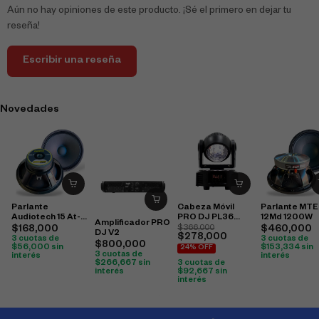
Aún no hay opiniones de este producto. ¡Sé el primero en dejar tu
reseña!
Escribir una reseña
Novedades
Parlante
Cabeza Móvil
Parlante MTE
Audiotech 15 At-
PRO DJ PL36
12Md 1200W
Amplificador PRO
1580 1000W
Washer
$
168,000
$
366,000
$
460,000
DJ V2
$
278,000
3 cuotas de
3 cuotas de
$
800,000
$
56,000
sin
$
153,334
sin
24% OFF
3 cuotas de
interés
interés
$
266,667
sin
3 cuotas de
interés
$
92,667
sin
interés