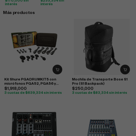
$
170,000
sin
$
233,334
sin
interés
interés
Más productos
Kit Shure PGADRUMKIT5 con
Mochila de Transporte Bose S1
micrófonos PGA52, PGA56 y
Pro (S1 Backpack)
PGA57 para batería
$
1,918,000
$
250,000
3 cuotas de
$
639,334
sin interés
3 cuotas de
$
83,334
sin interés