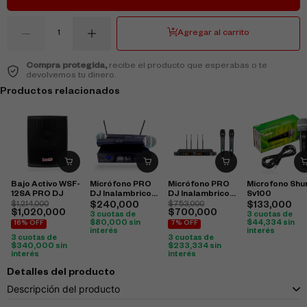
Agregar al carrito
Compra protegida,
recibe el producto que esperabas o te
devolvemos tu dinero.
Productos relacionados
Bajo Activo WSF-
Micrófono PRO
Micrófono PRO
Microfono Shu
12SA PRO DJ
DJ Inalambrico
DJ Inalambrico
Sv100
UHF-32M
UHV-822M
$
1,214,000
$
240,000
$
753,000
$
133,000
$
1,020,000
$
700,000
3 cuotas de
3 cuotas de
$
80,000
sin
$
44,334
sin
16% OFF
7% OFF
interés
interés
3 cuotas de
3 cuotas de
$
340,000
sin
$
233,334
sin
interés
interés
Detalles del producto
Descripción del producto