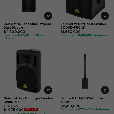
Bajo Activo Bose Sub1 Powered
Bajo Activo Behringer Eurolive
Bass Module
B1200D-PRO 12"
$
4,500,000
$
1,460,000
3 cuotas de
$
1,500,000
sin
3 cuotas de
$
486,667
sin interés
interés
Cabina Activa Behringer Eurolive
Cabina MTE MVS-12ACL Torre
B210D 10"
500W
$
1,433,000
$
2,310,000
25% OFF
$
1,075,000
3 cuotas de
$
770,000
sin interés