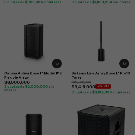
3 cuotas de
$
358,334
sin interés
3 cuotas de
$
1,833,334
sin interés
Cabina Activa Bose F1 Model 812
Sistema Line Array Bose L1 Pro16
Flexible Array
Torre
$
6,000,000
$
10,702,000
12% OFF
3 cuotas de
$
2,000,000
sin
$
9,418,000
interés
3 cuotas de
$
3,139,334
sin interés