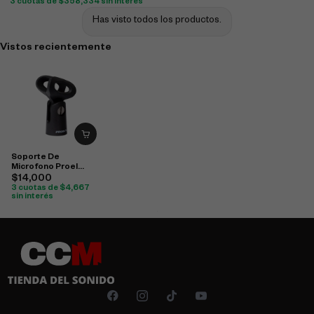
3 cuotas de
$
358,334
sin interés
Has visto todos los productos.
Vistos recientemente
Soporte De
Microfono Proel
Pequeño Apm35S
$
14,000
3 cuotas de
$
4,667
sin interés