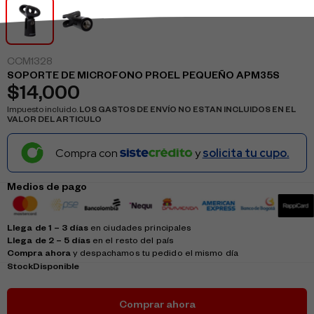
CCM1328
SOPORTE DE MICROFONO PROEL PEQUEÑO APM35S
$
14,000
Impuesto incluido.
LOS GASTOS DE ENVÍO NO ESTAN INCLUIDOS EN EL
VALOR DEL ARTICULO
Compra con
y
solicita tu cupo.
Medios de pago
Llega de 1 – 3 días
en ciudades principales
Llega de 2 – 5 días
en el resto del país
Compra ahora
y despachamos tu pedido el mismo día
Stock
Disponible
Comprar ahora