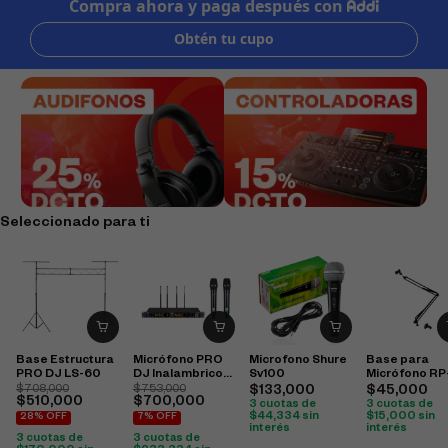
Seleccionado para ti
Base Estructura
Micrófono PRO
Microfono Shure
Base para
PRO DJ LS-60
DJ Inalambrico
Sv100
Micrófono RP
UHV-822M
PRO DJ
$
708,000
$
753,000
$
133,000
$
45,000
$
510,000
$
700,000
3 cuotas de
3 cuotas de
$
44,334
sin
$
15,000
sin
28% OFF
7% OFF
interés
interés
3 cuotas de
3 cuotas de