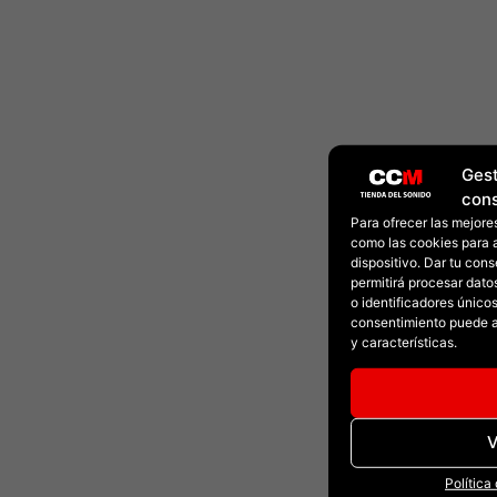
Gest
con
Para ofrecer las mejore
como las cookies para 
dispositivo. Dar tu con
permitirá procesar dat
o identificadores únicos 
consentimiento puede a
y características.
V
Política