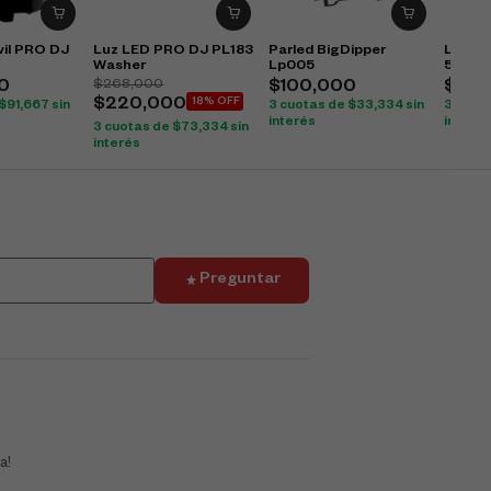
il PRO DJ
Luz LED PRO DJ PL183
Parled BigDipper
Led Az
Washer
Lp005
5M
$
268,000
0
$
100,000
$
31,
$
220,000
18% OFF
$
91,667
sin
3 cuotas de
$
33,334
sin
3 cuot
interés
interés
3 cuotas de
$
73,334
sin
interés
Preguntar
a!