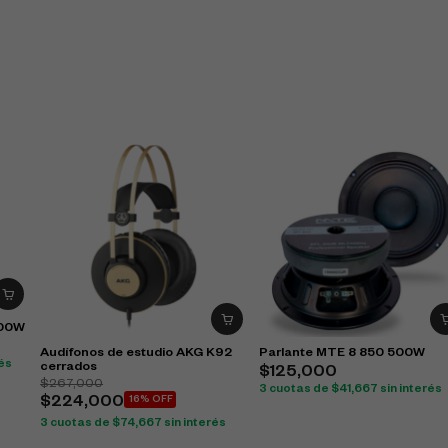
200W
Audífonos de estudio AKG K92
Parlante MTE 8 850 500W
rés
cerrados
$
125,000
$
267,000
3 cuotas de
$
41,667
sin interés
$
224,000
16% OFF
3 cuotas de
$
74,667
sin interés