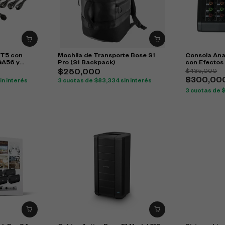
IT5 con
Mochila de Transporte Bose S1
Consola Ana
GA56 y
Pro (S1 Backpack)
con Efectos
$
435,000
$
250,000
$
300,00
in interés
3 cuotas de
$
83,334
sin interés
3 cuotas de