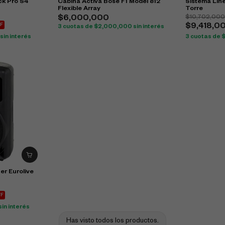
k Pro S4
Cabina Activa Bose F1 Model 812
Sistema Line
Flexible Array
Torre
$
10,702,00
$
6,000,000
F
$
9,418,0
3 cuotas de
$
2,000,000
sin interés
sin interés
3 cuotas de
er Eurolive
FF
sin interés
Has visto todos los productos.