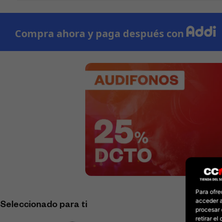
Para ofre
acceder a
Seleccionado para ti
procesar 
retirar e