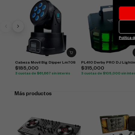
Política 
Cabeza Movil Big Dipper Lm70S
PL410 Derby PRO DJ Lighti
$
185,000
$
315,000
3 cuotas de
$
61,667
sin interés
3 cuotas de
$
105,000
sin inte
Más productos