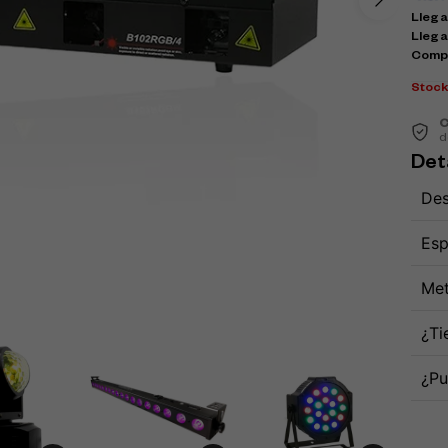
Llega 
Llega
Comp
Stoc
C
d
Det
Des
Esp
Met
¿Ti
¿Pu