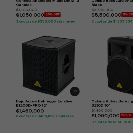
Consola Analógica Midas DM12 12
Combo Bose AudioPac
Canales
Black
$
1,400,000
$
5,789,000
$
1,050,000
25% OFF
$
5,500,000
5% OF
3 cuotas de
$
350,000
sin interés
3 cuotas de
$
1,833,334
Bajo Activo Behringer Eurolive
Cabina Activa Behring
B1200D-PRO 12"
B210D 10"
$
1,400,000
$
1,460,000
$
1,050,000
25% O
3 cuotas de
$
486,667
sin interés
3 cuotas de
$
350,000