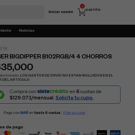
0
carrito
Iniciar sesión
cliente
Noticias
876
ER BIGDIPPER B102RGB/4 4 CHORROS
635,000
to incluido.
LOS GASTOS DE ENVÍO NO ESTAN INCLUIDOS EN EL
R DEL ARTICULO
Compra con
en
6
cuotas de
$129.073/mensual.
Solicita tu cupo.
os de pago