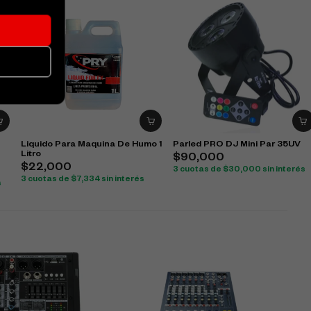
Liquido Para Maquina De Humo 1
Parled PRO DJ Mini Par 35UV
Litro
$
90,000
$
22,000
3 cuotas de
$
30,000
sin interés
3 cuotas de
$
7,334
sin interés
s