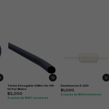
Termo Encogible 10Mm Cb-Hft-
Resistencia 5-220
10 Por Metro
$
1,000
$
2,000
3 cuotas de
$
334
sin interés
3 cuotas de
$
667
sin interés