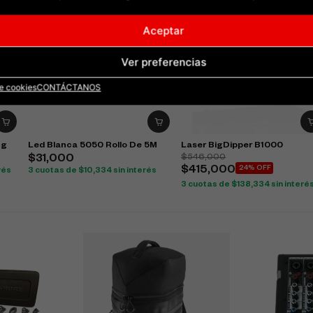
Aceptar
Ver preferencias
de cookies
CONTÁCTANOS
ng
Led Blanca 5050 Rollo De 5M
Laser BigDipper B1000
$
546,000
$
31,000
$
415,000
24% OFF
rés
3 cuotas de
$
10,334
sin interés
3 cuotas de
$
138,334
sin interé