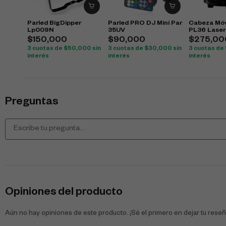
Parled BigDipper
Parled PRO DJ Mini Par
Cabeza Móv
Lp009N
35UV
PL36 Laser
$
150,000
$
90,000
$
275,00
3 cuotas de
$
50,000
sin
3 cuotas de
$
30,000
sin
3 cuotas de
interés
interés
interés
Preguntas
Opiniones del producto
Aún no hay opiniones de este producto. ¡Sé el primero en dejar tu reseñ