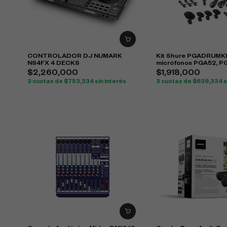
CONTROLADOR DJ NUMARK
Kit Shure PGADRUMK
NS4FX 4 DECKS
micrófonos PGA52, P
PGA57 para batería
$
2,260,000
$
1,918,000
3 cuotas de
$
753,334
sin interés
3 cuotas de
$
639,334
s