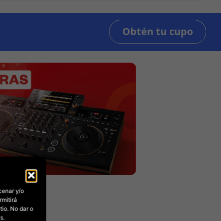
cenar y/o
rmitirá
io. No dar o
s.