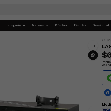
por categoría
Marcas
Ofertas
Tiendas
Servicio al 
CCM
LAS
$
Impues
VALO
Medi