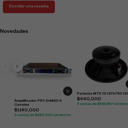
Escribir una reseña
Novedades
Parlante MTE 12 12Yk750 1
$
440,000
Amplificador PRY-D4820 4
3 cuotas de
$
146,667
sin inte
Canales
$
1,140,000
3 cuotas de
$
380,000
sin interés