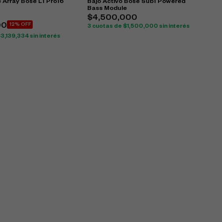
 Array Bose L1 Pro16
Bajo Activo Bose Sub1 Powered
Bass Module
0
$
4,500,000
00
12% OFF
3 cuotas de
$
1,500,000
sin interés
$
3,139,334
sin interés