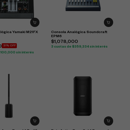
lógica Yamaki M21FX
Consola Analógica Soundcraft
EPM6
$
1,078,000
0
31% OFF
3 cuotas de
$
359,334
sin interés
$
100,000
sin interés