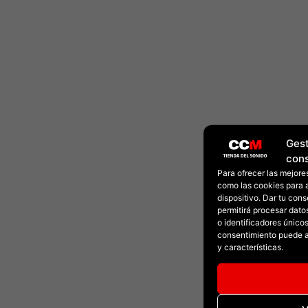
Gest
con
Para ofrecer las mejore
como las cookies para 
dispositivo. Dar tu con
permitirá procesar dat
o identificadores únicos 
consentimiento puede a
y características.