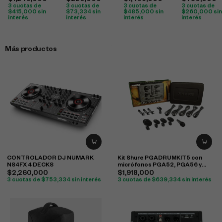
$
1,245,000
$
220,000
$
1,455,000
$
780,000
3 cuotas de
3 cuotas de
3 cuotas de
3 cuotas de
$
415,000
sin
$
73,334
sin
$
485,000
sin
$
260,000
sin
interés
interés
interés
interés
Más productos
CONTROLADOR DJ NUMARK
Kit Shure PGADRUMKIT5 con
NS4FX 4 DECKS
micrófonos PGA52, PGA56 y
PGA57 para batería
$
2,260,000
$
1,918,000
3 cuotas de
$
753,334
sin interés
3 cuotas de
$
639,334
sin interés