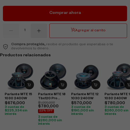
Comprar ahora
Agregar al carrito
Compra protegida,
recibe el producto que esperabas o te
devolvemos tu dinero.
Productos relacionados
Parlante MTE 15
Parlante MTE 18
Parlante MTE 12
Parlante MTE 
1030 2400W
Tbx120 Pro
1030 2400W
1030 2400W
2400W
$
676,000
$
1,000,000
$
570,000
$
780,000
$
780,000
3 cuotas de
3 cuotas de
3 cuotas de
$
225,334
sin
$
190,000
sin
$
260,000
sin
22% OFF
interés
interés
interés
3 cuotas de
$
260,000
sin
interés