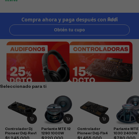
interés
Seleccionado para ti
Controlador Dj
Parlante MTE 12
Controlador
Parlante MTE
Pioneer Ddj-Rev1
1290 1000W
Pioneer Ddj-Flx4
1030 2400W