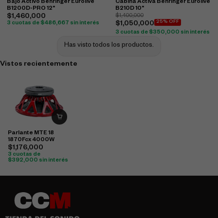
Bajo Activo Behringer Eurolive
Cabina Activa Behringer Eurolive
B1200D-PRO 12"
B210D 10"
$
1,460,000
$
1,400,000
25% OFF
3 cuotas de
$
486,667
sin interés
$
1,050,000
3 cuotas de
$
350,000
sin interés
Has visto todos los productos.
Vistos recientemente
Parlante MTE 18
1870Fcx 4000W
$
1,176,000
3 cuotas de
$
392,000
sin interés