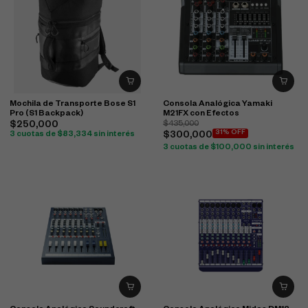
Mochila de Transporte Bose S1
Consola Analógica Yamaki
Pro (S1 Backpack)
M21FX con Efectos
$
250,000
$
435,000
31% OFF
3 cuotas de
$
83,334
sin interés
$
300,000
3 cuotas de
$
100,000
sin interés