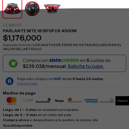
CCM1095
PARLANTE MTE 18 1870FCX 4000W
$
1,176,000
Impuesto incluido.
LOS GASTOS DE ENVÍO NO ESTAN INCLUIDOS EN EL
VALOR DEL ARTICULO
Compra con
en
6
cuotas de
$239.038/mensual.
Solicita tu cupo.
Medios de pago
Llega de 1 – 3 días
en ciudades principales
Llega de 2 – 5 días
en el resto del país
Compra ahora
y despachamos tu pedido el mismo día
Stock
Disponible