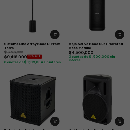
Sistema Line Array Bose L1 Pro16
Bajo Activo Bose Sub1 Powered
Torre
Bass Module
$
10,702,000
$
4,500,000
12% OFF
$
9,418,000
3 cuotas de
$
1,500,000
sin
interés
3 cuotas de
$
3,139,334
sin interés