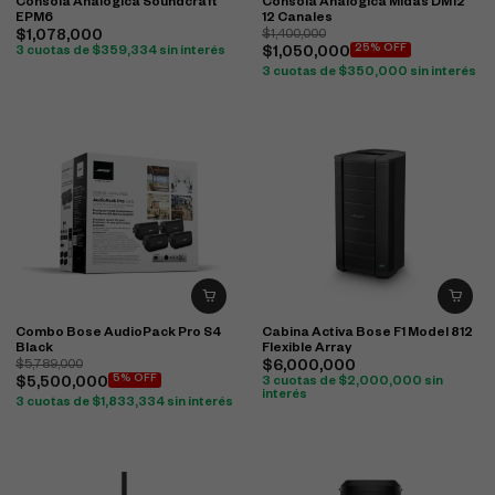
Consola Analógica Soundcraft
Consola Analógica Midas DM12
EPM6
12 Canales
$
1,078,000
$
1,400,000
25% OFF
3 cuotas de
$
359,334
sin interés
$
1,050,000
3 cuotas de
$
350,000
sin interés
Combo Bose AudioPack Pro S4
Cabina Activa Bose F1 Model 812
Black
Flexible Array
$
5,789,000
$
6,000,000
5% OFF
$
5,500,000
3 cuotas de
$
2,000,000
sin
interés
3 cuotas de
$
1,833,334
sin interés