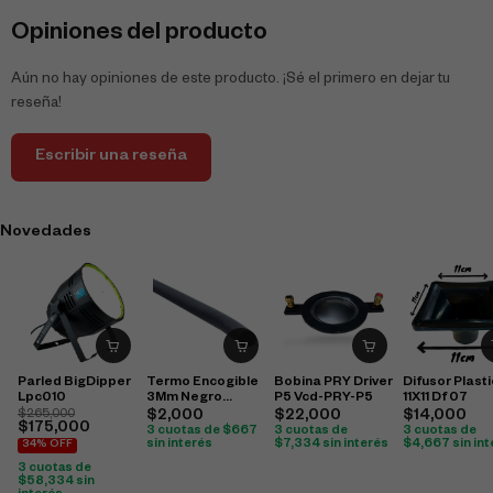
Opiniones del producto
Aún no hay opiniones de este producto. ¡Sé el primero en dejar tu
reseña!
Escribir una reseña
Novedades
Parled BigDipper
Termo Encogible
Bobina PRY Driver
Difusor Plast
Lpc010
3Mm Negro
P5 Vcd-PRY-P5
11X11 Df 07
Delgado Por
$
265,000
$
2,000
$
22,000
$
14,000
$
175,000
Metro
3 cuotas de
$
667
3 cuotas de
3 cuotas de
sin interés
$
7,334
sin interés
$
4,667
sin in
34% OFF
3 cuotas de
$
58,334
sin