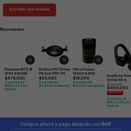
Escribir una reseña
Novedades
Parlante MTE 15
Bobina PRY Driver
Filtro Paisan
1030 2400W
P5 Vcd-PRY-P5
12000 A 63V
Audifono Pio
$
676,000
$
22,000
$
18,000
Dj Hdj-X5-K
3 cuotas de
3 cuotas de
3 cuotas de
$
703,000
$
225,334
sin
$
7,334
sin interés
$
6,000
sin interés
$
450,000
interés
36% OFF
3 cuotas de
$
150,000
sin
interés