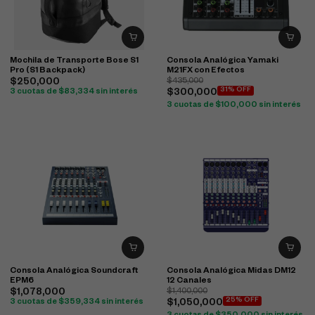
Mochila de Transporte Bose S1
Consola Analógica Yamaki
Pro (S1 Backpack)
M21FX con Efectos
$
250,000
$
435,000
31% OFF
3 cuotas de
$
83,334
sin interés
$
300,000
3 cuotas de
$
100,000
sin interés
Consola Analógica Soundcraft
Consola Analógica Midas DM12
EPM6
12 Canales
$
1,078,000
$
1,400,000
25% OFF
3 cuotas de
$
359,334
sin interés
$
1,050,000