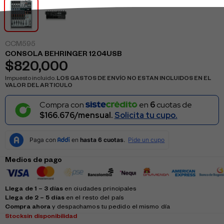
CCM595
CONSOLA BEHRINGER 1204USB
$
820,000
Impuesto incluido.
LOS GASTOS DE ENVÍO NO ESTAN INCLUIDOS EN EL
VALOR DEL ARTICULO
Compra con
en
6
cuotas de
$166.676/mensual.
Solicita tu cupo.
Medios de pago
Llega de 1 – 3 días
en ciudades principales
Llega de 2 – 5 días
en el resto del país
Compra ahora
y despachamos tu pedido el mismo día
Stock
sin disponibilidad