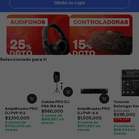
Seleccionado para ti
Cabina PRO DJ
Consola
PSA-15A Sys
Behringer Xe
Amplificador PRO
Amplificador PRO
502S
$
560,000
$
404,000
DJ PVP-11.2
DJ PVP-4.4
$
295,000
3 cuotas de
$
2,100,000
$
1,505,000
$
186,667
sin
27% OFF
3 cuotas de
3 cuotas de
interés
3 cuotas de
$
700,000
sin
$
501,667
sin
$
98,334
sin
interés
interés
interés