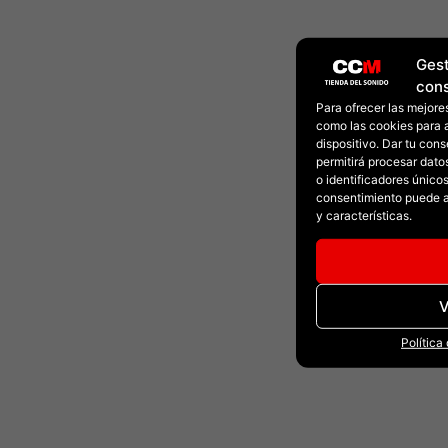
Gest
con
Para ofrecer las mejore
como las cookies para 
dispositivo. Dar tu con
permitirá procesar dat
o identificadores únicos 
consentimiento puede a
y características.
V
Política