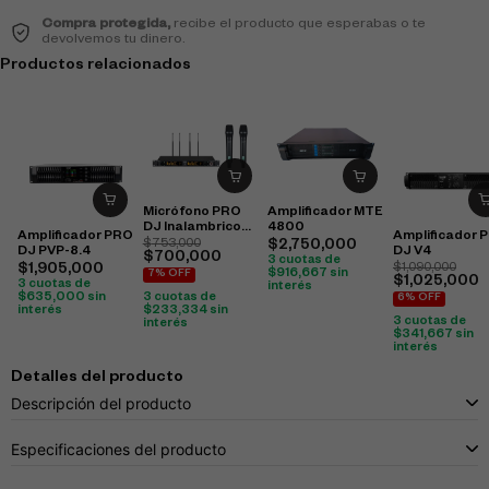
Compra protegida,
recibe el producto que esperabas o te
devolvemos tu dinero.
Productos relacionados
Micrófono PRO
Amplificador MTE
DJ Inalambrico
4800
Amplificador PRO
Amplificador 
UHV-822M
$
753,000
$
2,750,000
DJ PVP-8.4
DJ V4
$
700,000
3 cuotas de
$
1,905,000
$
1,090,000
$
916,667
sin
7% OFF
$
1,025,000
3 cuotas de
interés
$
635,000
sin
3 cuotas de
6% OFF
interés
$
233,334
sin
3 cuotas de
interés
$
341,667
sin
interés
Detalles del producto
Descripción del producto
Especificaciones del producto