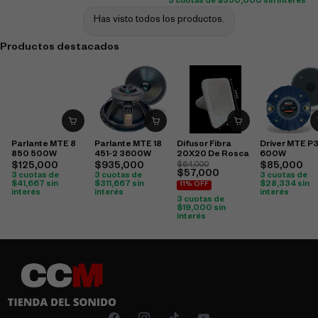
3 cuotas de
$
350,000
sin interés
Has visto todos los productos.
Productos destacados
Parlante MTE 8
Parlante MTE 18
Difusor Fibra
Driver MTE P
850 500W
451-2 3600W
20X20 De Rosca
600W
$
125,000
$
935,000
$
64,000
$
85,000
$
57,000
3 cuotas de
3 cuotas de
3 cuotas de
$
41,667
sin
$
311,667
sin
$
28,334
sin
11% OFF
interés
interés
interés
3 cuotas de
$
19,000
sin
interés