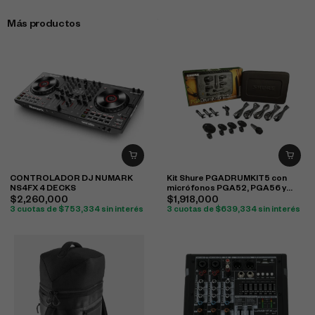
Más productos
CONTROLADOR DJ NUMARK
Kit Shure PGADRUMKIT5 con
NS4FX 4 DECKS
micrófonos PGA52, PGA56 y
PGA57 para batería
$
2,260,000
$
1,918,000
3 cuotas de
$
753,334
sin interés
3 cuotas de
$
639,334
sin interés