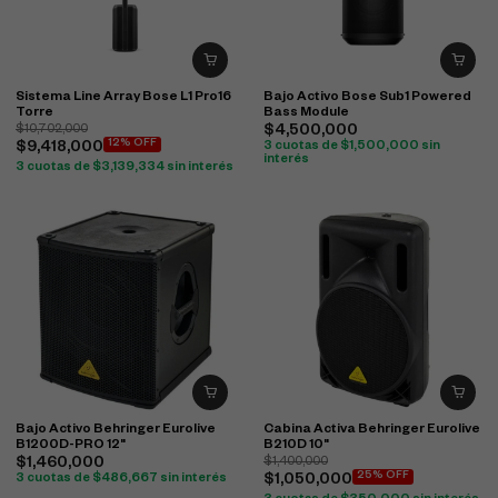
Sistema Line Array Bose L1 Pro16
Bajo Activo Bose Sub1 Powered
Torre
Bass Module
$
10,702,000
$
4,500,000
12% OFF
$
9,418,000
3 cuotas de
$
1,500,000
sin
interés
3 cuotas de
$
3,139,334
sin interés
Bajo Activo Behringer Eurolive
Cabina Activa Behringer Eurolive
B1200D-PRO 12"
B210D 10"
$
1,460,000
$
1,400,000
25% OFF
3 cuotas de
$
486,667
sin interés
$
1,050,000