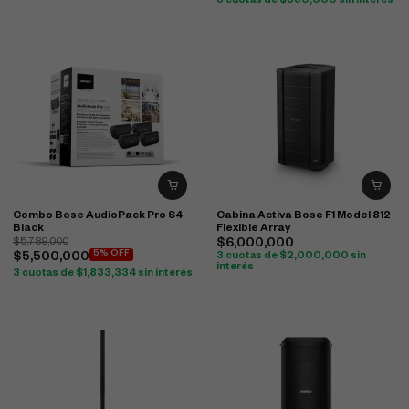
3 cuotas de
$
350,000
sin interés
Combo Bose AudioPack Pro S4
Cabina Activa Bose F1 Model 812
Black
Flexible Array
$
5,789,000
$
6,000,000
5% OFF
$
5,500,000
3 cuotas de
$
2,000,000
sin
interés
3 cuotas de
$
1,833,334
sin interés