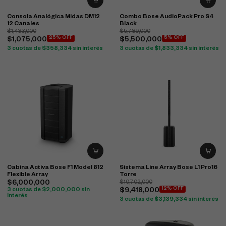
Consola Analógica Midas DM12
Combo Bose AudioPack Pro S4
12 Canales
Black
$
1,433,000
$
5,789,000
25% OFF
5% OFF
$
1,075,000
$
5,500,000
3 cuotas de
$
358,334
sin interés
3 cuotas de
$
1,833,334
sin interés
Cabina Activa Bose F1 Model 812
Sistema Line Array Bose L1 Pro16
Flexible Array
Torre
$
6,000,000
$
10,702,000
12% OFF
3 cuotas de
$
2,000,000
sin
$
9,418,000
interés
3 cuotas de
$
3,139,334
sin interés