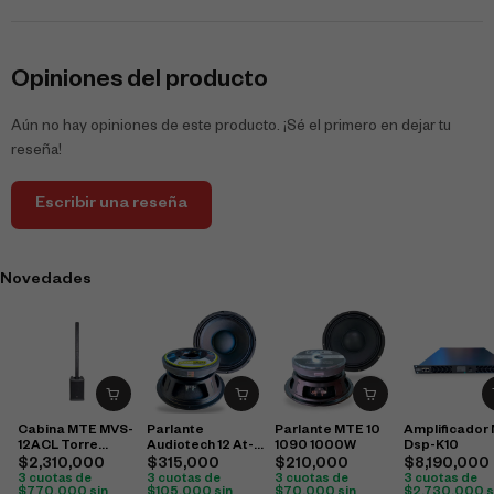
Opiniones del producto
Aún no hay opiniones de este producto. ¡Sé el primero en dejar tu
reseña!
Escribir una reseña
Novedades
Cabina MTE MVS-
Parlante
Parlante MTE 10
Amplificador
12ACL Torre
Audiotech 12 At-
1090 1000W
Dsp-K10
500W
12110 1500W
$
2,310,000
$
315,000
$
210,000
$
8,190,000
3 cuotas de
3 cuotas de
3 cuotas de
3 cuotas de
$
770,000
sin
$
105,000
sin
$
70,000
sin
$
2,730,000
s