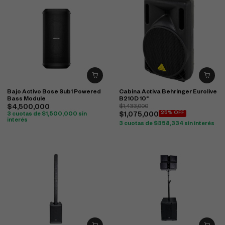
Bajo Activo Bose Sub1 Powered
Cabina Activa Behringer Eurolive
Bass Module
B210D 10"
$
4,500,000
$
1,433,000
25% OFF
3 cuotas de
$
1,500,000
sin
$
1,075,000
interés
3 cuotas de
$
358,334
sin interés