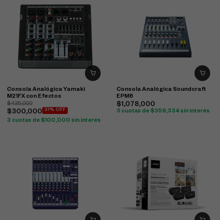
Consola Analógica Yamaki
Consola Analógica Soundcraft
M21FX con Efectos
EPM6
$
435,000
$
1,078,000
31% OFF
$
300,000
3 cuotas de
$
359,334
sin interés
3 cuotas de
$
100,000
sin interés