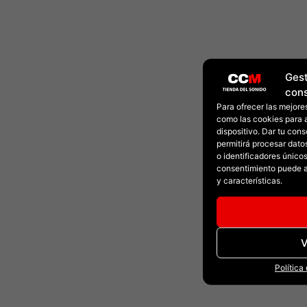
Gest
con
Para ofrecer las mejore
como las cookies para 
dispositivo. Dar tu con
permitirá procesar dat
o identificadores únicos 
consentimiento puede a
y características.
V
Política