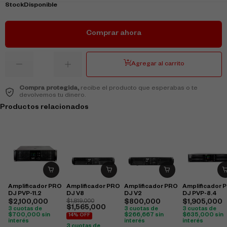
Stock
Disponible
Comprar ahora
Agregar al carrito
Compra protegida,
recibe el producto que esperabas o te
devolvemos tu dinero.
Productos relacionados
Amplificador PRO
Amplificador PRO
Amplificador PRO
Amplificador 
DJ V2
DJ PVP-11.2
DJ V8
DJ PVP-8.4
$
800,000
$
2,100,000
$
1,819,000
$
1,905,000
$
1,565,000
3 cuotas de
3 cuotas de
3 cuotas de
$
266,667
sin
$
700,000
sin
$
635,000
sin
14% OFF
interés
interés
interés
3 cuotas de