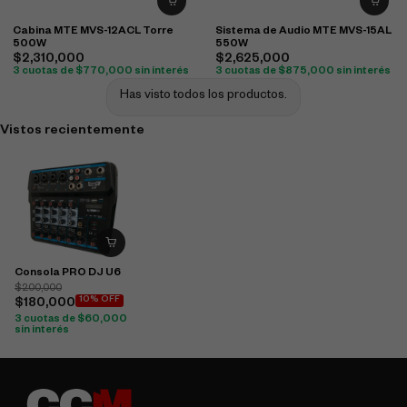
Cabina MTE MVS-12ACL Torre
Sistema de Audio MTE MVS-15AL
500W
550W
$
2,310,000
$
2,625,000
3 cuotas de
$
770,000
sin interés
3 cuotas de
$
875,000
sin interés
Has visto todos los productos.
Vistos recientemente
Consola PRO DJ U6
$
200,000
10% OFF
$
180,000
3 cuotas de
$
60,000
sin interés