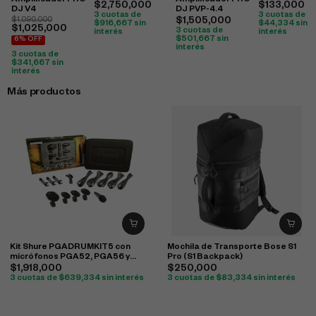
Amplificador PRO
Amplificador PRO
$
2,750,000
$
133,000
DJ V4
DJ PVP-4.4
3 cuotas de
3 cuotas de
$
1,090,000
$
1,505,000
$
916,667
sin
$
44,334
sin
$
1,025,000
3 cuotas de
interés
interés
$
501,667
sin
6% OFF
interés
3 cuotas de
$
341,667
sin
interés
Más productos
Kit Shure PGADRUMKIT5 con
Mochila de Transporte Bose S1
micrófonos PGA52, PGA56 y
Pro (S1 Backpack)
PGA57 para batería
$
1,918,000
$
250,000
3 cuotas de
$
639,334
sin interés
3 cuotas de
$
83,334
sin interés