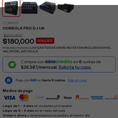
CCM639
CONSOLA PRO DJ U6
$
200,000
$
180,000
10%OFF
Impuesto incluido.
LOS GASTOS DE ENVÍO NO ESTAN INCLUIDOS EN EL
VALOR DEL ARTICULO
Compra con
en
6
cuotas de
$36.587/mensual.
Solicita tu cupo.
Medios de pago
Llega de 1 – 3 días
en ciudades principales
Llega de 2 – 5 días
en el resto del país
Compra ahora
y despachamos tu pedido el mismo día