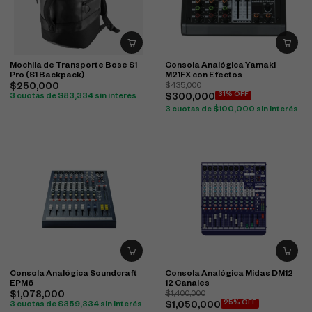
Mochila de Transporte Bose S1
Consola Analógica Yamaki
Pro (S1 Backpack)
M21FX con Efectos
$
250,000
$
435,000
31% OFF
3 cuotas de
$
83,334
sin interés
$
300,000
3 cuotas de
$
100,000
sin interés
Consola Analógica Soundcraft
Consola Analógica Midas DM12
EPM6
12 Canales
$
1,078,000
$
1,400,000
25% OFF
3 cuotas de
$
359,334
sin interés
$
1,050,000