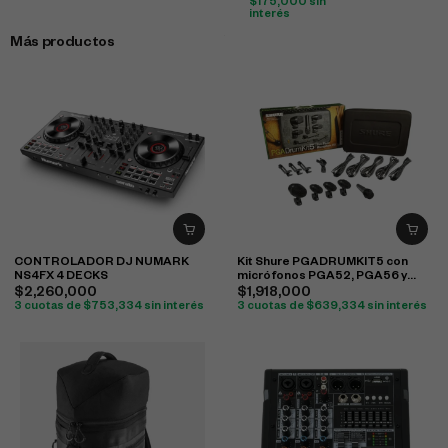
$
175,000
sin
interés
Más productos
CONTROLADOR DJ NUMARK
Kit Shure PGADRUMKIT5 con
NS4FX 4 DECKS
micrófonos PGA52, PGA56 y
PGA57 para batería
$
2,260,000
$
1,918,000
3 cuotas de
$
753,334
sin interés
3 cuotas de
$
639,334
sin interés