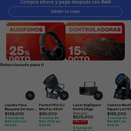
Seleccionado para ti
Liquido Para
Parled PRO DJ
Laser BigDipper
Cabeza Movil
Maquina De Humo
Mini Par 35UV
Km002Rgb
Dipper Lm70
10 Litros
$
126,000
$
90,000
$
610,000
$
185,000
$
525,000
3 cuotas de
3 cuotas de
3 cuotas de
$
42,000
sin
$
30,000
sin
$
61,667
sin
14% OFF
interés
interés
interés
3 cuotas de