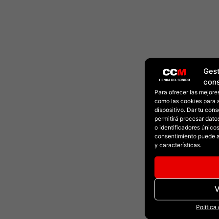
Gest
con
Para ofrecer las mejore
como las cookies para 
dispositivo. Dar tu con
permitirá procesar dat
o identificadores únicos 
consentimiento puede a
y características.
V
Política