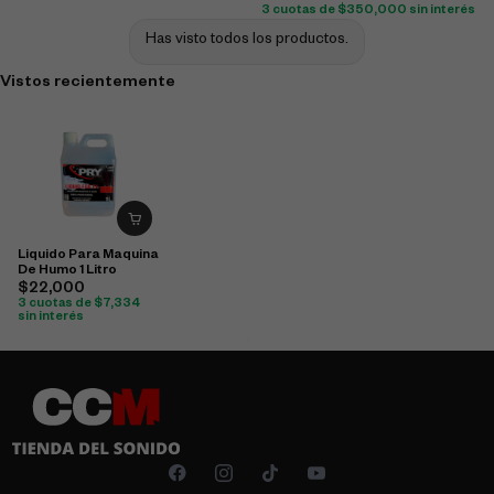
3 cuotas de
$
350,000
sin interés
Has visto todos los productos.
Vistos recientemente
Liquido Para Maquina
De Humo 1 Litro
$
22,000
3 cuotas de
$
7,334
sin interés