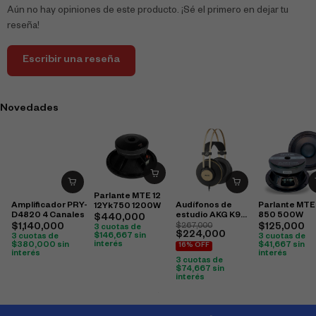
Aún no hay opiniones de este producto. ¡Sé el primero en dejar tu
reseña!
Escribir una reseña
Novedades
Parlante MTE 12
Amplificador PRY-
Audífonos de
Parlante MTE
12Yk750 1200W
D4820 4 Canales
estudio AKG K92
850 500W
$
440,000
cerrados
$
1,140,000
$
267,000
$
125,000
3 cuotas de
$
224,000
$
146,667
sin
3 cuotas de
3 cuotas de
interés
$
380,000
sin
$
41,667
sin
16% OFF
interés
interés
3 cuotas de
$
74,667
sin
interés