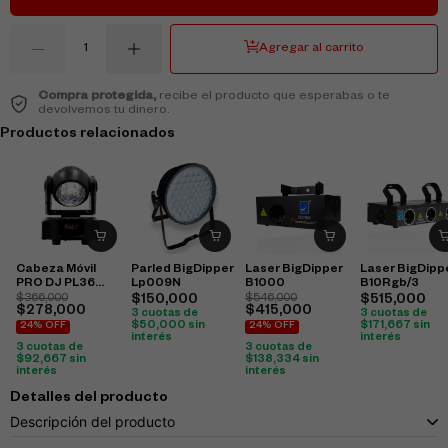
Agregar al carrito
Compra protegida,
recibe el producto que esperabas o te
devolvemos tu dinero.
Productos relacionados
Cabeza Móvil
Parled BigDipper
Laser BigDipper
Laser BigDipp
PRO DJ PL36
Lp009N
B1000
B10Rgb/3
Washer
$
366,000
$
150,000
$
546,000
$
515,000
$
278,000
$
415,000
3 cuotas de
3 cuotas de
$
50,000
sin
$
171,667
sin
24% OFF
24% OFF
interés
interés
3 cuotas de
3 cuotas de
$
92,667
sin
$
138,334
sin
interés
interés
Detalles del producto
Descripción del producto