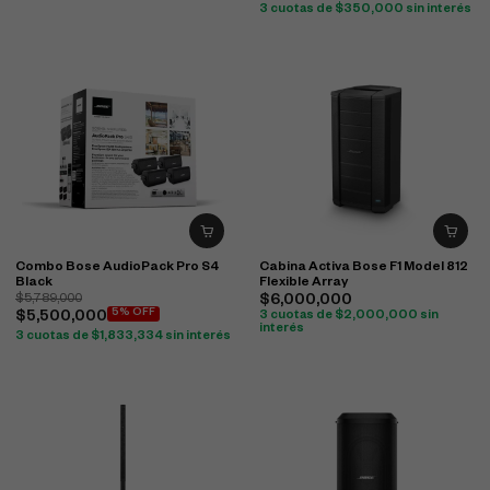
3 cuotas de
$
350,000
sin interés
Combo Bose AudioPack Pro S4
Cabina Activa Bose F1 Model 812
Black
Flexible Array
$
5,789,000
$
6,000,000
5% OFF
$
5,500,000
3 cuotas de
$
2,000,000
sin
interés
3 cuotas de
$
1,833,334
sin interés