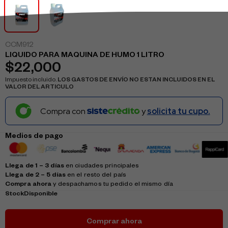
CCM912
LIQUIDO PARA MAQUINA DE HUMO 1 LITRO
$
22,000
Impuesto incluido.
LOS GASTOS DE ENVÍO NO ESTAN INCLUIDOS EN EL
VALOR DEL ARTICULO
Compra con
y
solicita tu cupo.
Medios de pago
Llega de 1 – 3 días
en ciudades principales
Llega de 2 – 5 días
en el resto del país
Compra ahora
y despachamos tu pedido el mismo día
Stock
Disponible
Comprar ahora