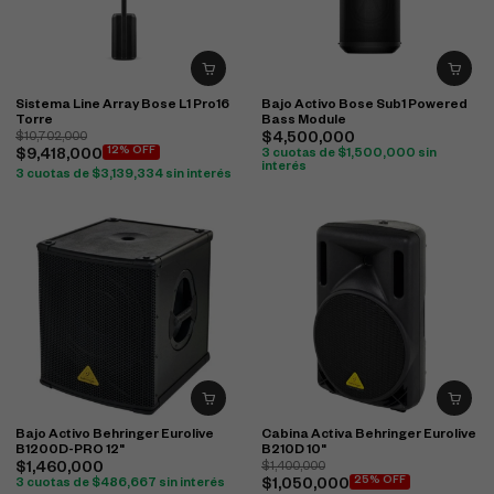
Sistema Line Array Bose L1 Pro16
Bajo Activo Bose Sub1 Powered
Torre
Bass Module
$
10,702,000
$
4,500,000
12% OFF
$
9,418,000
3 cuotas de
$
1,500,000
sin
interés
3 cuotas de
$
3,139,334
sin interés
Bajo Activo Behringer Eurolive
Cabina Activa Behringer Eurolive
B1200D-PRO 12"
B210D 10"
$
1,460,000
$
1,400,000
25% OFF
3 cuotas de
$
486,667
sin interés
$
1,050,000