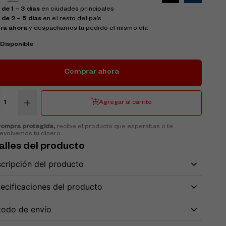
de 1 – 3 días
en ciudades principales
 de 2 – 5 días
en el resto del país
ra ahora
y despachamos tu pedido el mismo día
k
Disponible
Comprar ahora
Agregar al carrito
ompra protegida,
recibe el producto que esperabas o te
evolvemos tu dinero.
alles del producto
cripción del producto
ecificaciones del producto
te MTE 15 401
Parlante MTE 18 1070
odo de envío
W
3200W
000
$
913,000