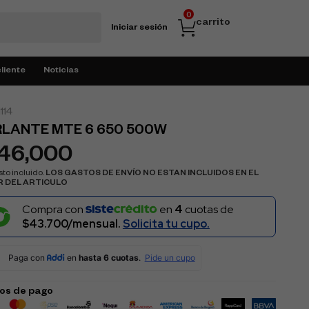
0
carrito
Iniciar sesión
cliente
Noticias
114
LANTE MTE 6 650 500W
146,000
to incluido.
LOS GASTOS DE ENVÍO NO ESTAN INCLUIDOS EN EL
R DEL ARTICULO
Compra con
en
4
cuotas de
$43.700/mensual.
Solicita tu cupo.
os de pago