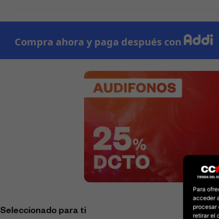
Para ofre
acceder a
procesar 
Seleccionado para ti
retirar e