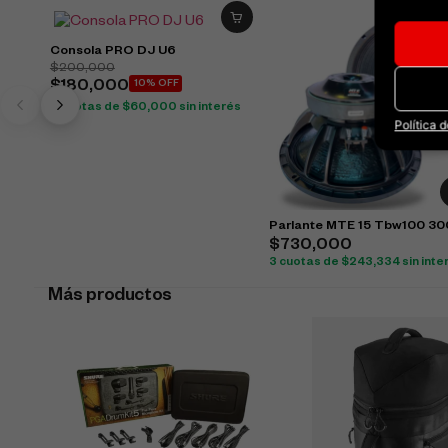
Consola PRO DJ U6
$
200,000
$
180,000
10% OFF
3 cuotas de
$
60,000
sin interés
Política 
Parlante MTE 15 Tbw100 3
$
730,000
3 cuotas de
$
243,334
sin inte
Más productos