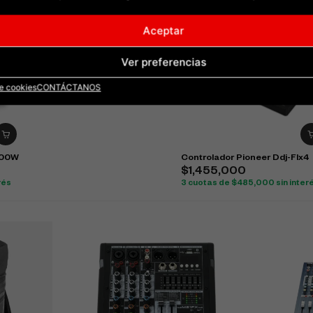
Aceptar
Audifono Behringer Hpx6000
Ver preferencias
$
282,000
$
260,000
8% OFF
de cookies
CONTÁCTANOS
3 cuotas de
$
86,667
sin interés
000W
Controlador Pioneer Ddj-Flx4
$
1,455,000
rés
3 cuotas de
$
485,000
sin inter