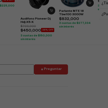
0
13% OFF
$
730
¿Ti
$
225,000
3 cuot
sin int
Parlante MTE 18
¿Pu
Tbw100 3000W
Audifono Pioneer Dj
$
832,000
Hdj-X5-K
3 cuotas de
$
277,334
$
703,000
sin interés
$
450,000
36% OFF
3 cuotas de
$
150,000
sin interés
Preguntar