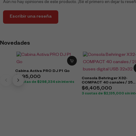
Aún no hay opiniones de este producto. ¡Sé el primero en dejar tu reseñ
Escribir una reseña
Novedades
Cabina Activa PRO DJ P1 Go
$
895,000
Consola Behringer X32-
3 cuotas de
$
298,334
sin interés
COMPACT 40 canales / 25
buses digital USB 32x32
$
6,405,000
3 cuotas de
$
2,135,000
sin in