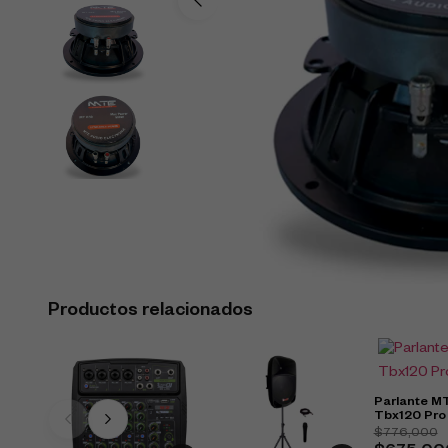
Productos relacionados
Parlante M
Tbx120 Pr
$
776,000