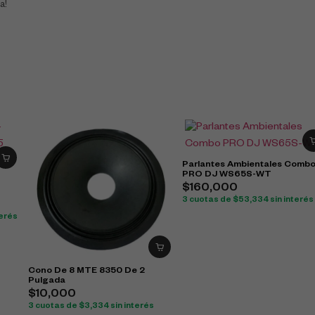
a!
Parlantes Ambientales Comb
PRO DJ WS65S-WT
$
160,000
3 cuotas de
$
53,334
sin interés
terés
Cono De 8 MTE 8350 De 2
Pulgada
$
10,000
3 cuotas de
$
3,334
sin interés