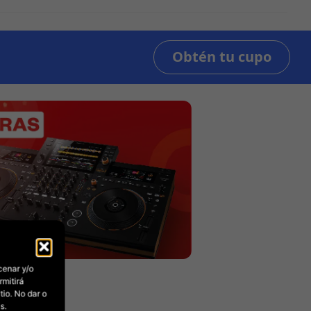
cenar y/o
rmitirá
io. No dar o
s.