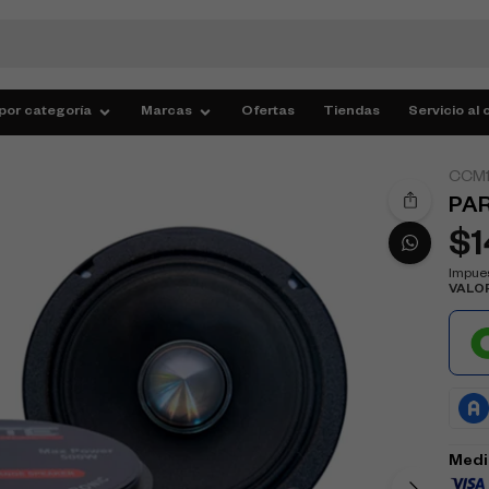
por categoría
Marcas
Ofertas
Tiendas
Servicio al 
CCM1
PAR
$
Impues
VALO
Medi