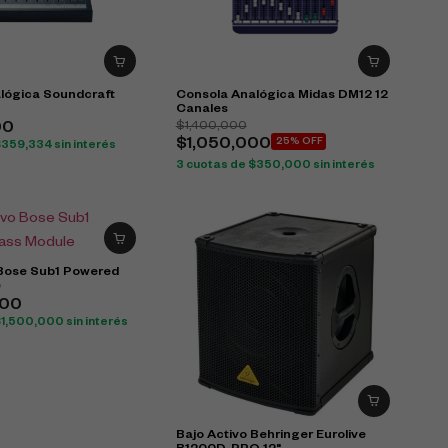
lógica Soundcraft
Consola Analógica Midas DM12 12
Canales
$
1,400,000
00
$
1,050,000
25% OFF
$
359,334
sin interés
3 cuotas de
$
350,000
sin interés
 Bose Sub1 Powered
e
000
$
1,500,000
sin interés
Bajo Activo Behringer Eurolive