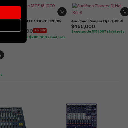
Parlante MTE 18 1070 3200W
Audifono Pioneer Dj Hdj-X5-S
$
913,000
$
455,000
$
840,000
8% OFF
3 cuotas de
$
151,667
sin interés
3 cuotas de
$
280,000
sin interés
és