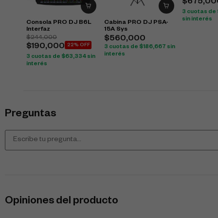
$
675,00
3 cuotas de
sin interés
Consola PRO DJ B6L
Cabina PRO DJ PSA-
Interfaz
15A Sys
$
244,000
$
560,000
$
190,000
22% OFF
3 cuotas de
$
186,667
sin
interés
3 cuotas de
$
63,334
sin
interés
Preguntas
Opiniones del producto