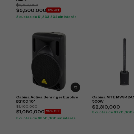
Black
$
5,789,000
$
5,500,000
5% OFF
3 cuotas de
$
1,833,334
sin interés
Cabina Activa Behringer Eurolive
Cabina MTE MVS-12A
B210D 10"
500W
$
1,400,000
$
2,310,000
$
1,050,000
25% OFF
3 cuotas de
$
770,000
3 cuotas de
$
350,000
sin interés