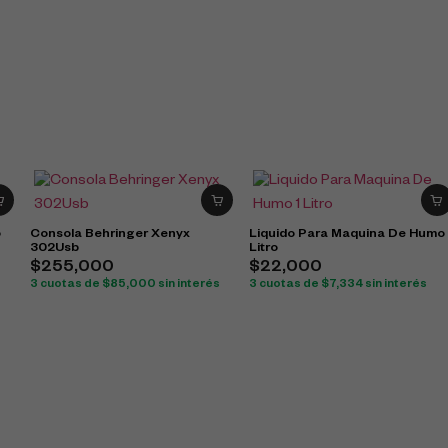
o
Consola Behringer Xenyx
Liquido Para Maquina De Humo 
302Usb
Litro
$
255,000
$
22,000
3 cuotas de
$
85,000
sin interés
3 cuotas de
$
7,334
sin interés