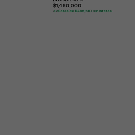
B1200D-PRO 12"
$
1,460,000
3 cuotas de
$
486,667
sin interés