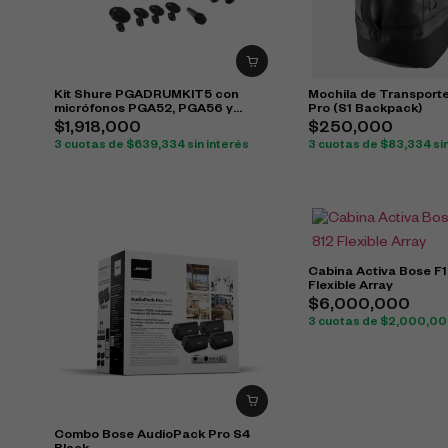
Kit Shure PGADRUMKIT5 con
Mochila de Transport
micrófonos PGA52, PGA56 y
Pro (S1 Backpack)
PGA57 para batería
$
1,918,000
$
250,000
3 cuotas de
$
639,334
sin interés
3 cuotas de
$
83,334
si
Cabina Activa Bose F1
Flexible Array
$
6,000,000
3 cuotas de
$
2,000,0
Combo Bose AudioPack Pro S4