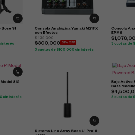
e Bose S1
Consola Analógica Yamaki M21FX
Consola Ana
con Efectos
EPM6
$
435,000
$
1,078,0
$
300,000
31% OFF
n interés
3 cuotas de
3 cuotas de
$
100,000
sin interés
 Model 812
Bajo Activo
Bass Modul
$
4,500,
00
sin interés
3 cuotas de
Sistema Line Array Bose L1 Pro16