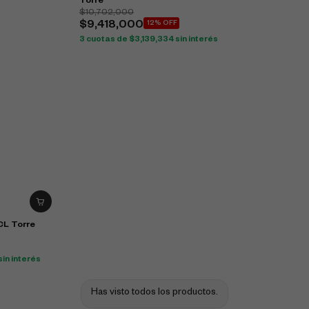
Torre
$
10,702,000
$
9,418,000
12% OFF
3 cuotas de
$
3,139,334
sin interés
CL Torre
sin interés
Has visto todos los productos.