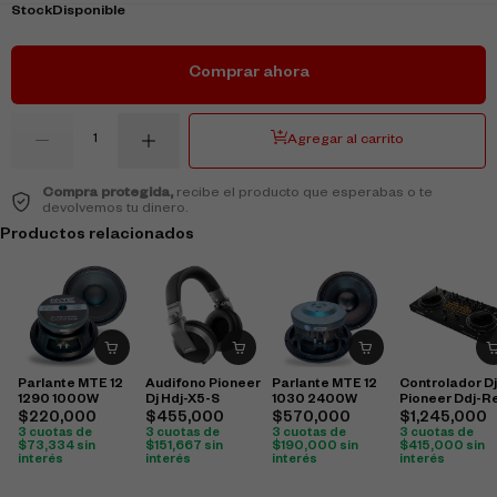
Stock
Disponible
Comprar ahora
Agregar al carrito
Compra protegida,
recibe el producto que esperabas o te
devolvemos tu dinero.
Productos relacionados
Parlante MTE 12
Audifono Pioneer
Parlante MTE 12
Controlador Dj
1290 1000W
Dj Hdj-X5-S
1030 2400W
Pioneer Ddj-R
$
220,000
$
455,000
$
570,000
$
1,245,000
3 cuotas de
3 cuotas de
3 cuotas de
3 cuotas de
$
73,334
sin
$
151,667
sin
$
190,000
sin
$
415,000
sin
interés
interés
interés
interés