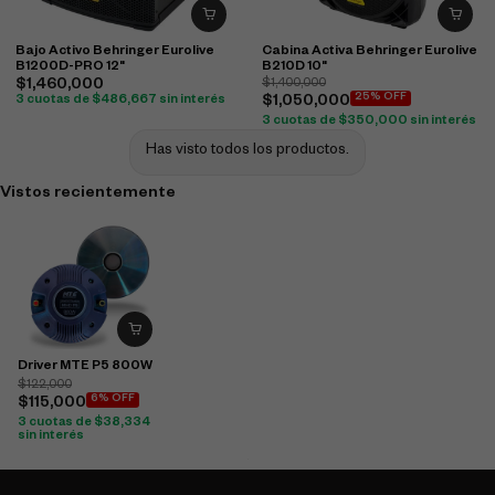
Bajo Activo Behringer Eurolive
Cabina Activa Behringer Eurolive
B1200D-PRO 12"
B210D 10"
$
1,460,000
$
1,400,000
25% OFF
3 cuotas de
$
486,667
sin interés
$
1,050,000
3 cuotas de
$
350,000
sin interés
Has visto todos los productos.
Vistos recientemente
Driver MTE P5 800W
$
122,000
6% OFF
$
115,000
3 cuotas de
$
38,334
sin interés