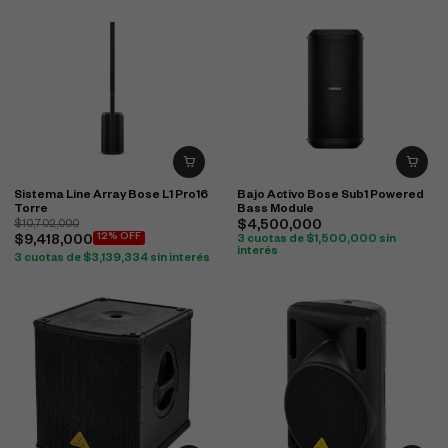
Sistema Line Array Bose L1 Pro16
Bajo Activo Bose Sub1 Powered
Torre
Bass Module
$
10,702,000
$
4,500,000
12% OFF
$
9,418,000
3 cuotas de
$
1,500,000
sin
interés
3 cuotas de
$
3,139,334
sin interés