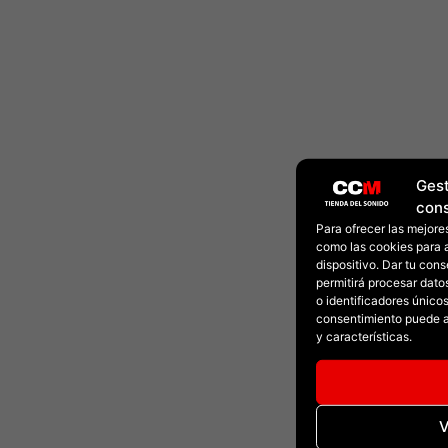
Gest
con
Para ofrecer las mejore
como las cookies para 
dispositivo. Dar tu con
permitirá procesar dat
o identificadores únicos 
consentimiento puede a
y características.
V