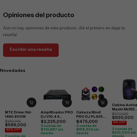
Opiniones del producto
Aún no hay opiniones de este producto. ¡Sé el primero en dejar tu
reseña!
Escribir una reseña
Novedades
Cabina Activ
Maxlin Mx15E
MTE Driver Nd-
Amplificador PRO
Cabeza Móvil
960W
$
670,000
1460 800W
DJ V10.4 4
PRO DJ PL425
$
630,000
Canales 1500 W a
Laser
$
980,000
$
2,225,000
$
475,000
6% OFF
$
588,000
4 Ω / 3000 W
3 cuotas de
3 cuotas de
3 cuotas de
Bridge
$
741,667
sin
$
158,334
sin
40% OFF
$
210,000
sin
interés
interés
interés
3 cuotas de