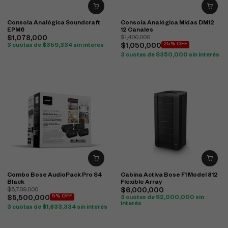
Consola Analógica Soundcraft
Consola Analógica Midas DM12
EPM6
12 Canales
$
1,078,000
$
1,400,000
25% OFF
3 cuotas de
$
359,334
sin interés
$
1,050,000
3 cuotas de
$
350,000
sin interés
Combo Bose AudioPack Pro S4
Cabina Activa Bose F1 Model 812
Black
Flexible Array
$
5,789,000
$
6,000,000
5% OFF
$
5,500,000
3 cuotas de
$
2,000,000
sin
interés
3 cuotas de
$
1,833,334
sin interés