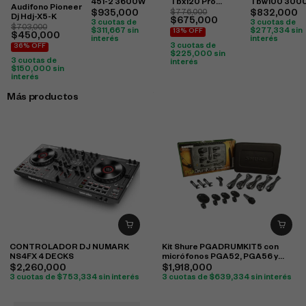
451-2 3600W
Tbx120 Pro
Tbw100 300
Audifono Pioneer
2400W
$
935,000
$
776,000
$
832,000
Dj Hdj-X5-K
$
675,000
3 cuotas de
3 cuotas de
$
703,000
$
311,667
sin
$
277,334
sin
13% OFF
$
450,000
interés
interés
3 cuotas de
36% OFF
$
225,000
sin
3 cuotas de
interés
$
150,000
sin
interés
Más productos
CONTROLADOR DJ NUMARK
Kit Shure PGADRUMKIT5 con
NS4FX 4 DECKS
micrófonos PGA52, PGA56 y
PGA57 para batería
$
2,260,000
$
1,918,000
3 cuotas de
$
753,334
sin interés
3 cuotas de
$
639,334
sin interés