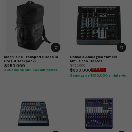
Mochila de Transporte Bose S1
Consola Analógica Yamaki
Pro (S1 Backpack)
M21FX con Efectos
$
250,000
$
435,000
31% OFF
3 cuotas de
$
83,334
sin interés
$
300,000
3 cuotas de
$
100,000
sin interés