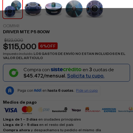
CCM1141
DRIVER MTE P5 800W
$
122,000
$
115,000
6%OFF
Impuesto incluido.
LOS GASTOS DE ENVÍO NO ESTAN INCLUIDOS EN EL
VALOR DEL ARTICULO
Compra con
en
3
cuotas de
$45.472/mensual.
Solicita tu cupo.
Medios de pago
Llega de 1 – 3 días
en ciudades principales
Llega de 2 – 5 días
en el resto del país
Compra ahora
y despachamos tu pedido el mismo día