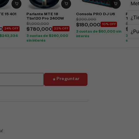
Met
E 15 401
Parlante MTE 18
Consola PRO DJ U6
Parlan
¿Ti
Tbx120 Pro 2400W
Tbx12
$
200,000
$
1,000,000
$
776,
$
180,000
10% OFF
0
24% OFF
$
780,000
22% OFF
$
675
¿Pu
3 cuotas de
$
60,000
sin
$
243,334
3 cuotas de
$
260,000
3 cuot
interés
sin interés
sin int
Preguntar
a!