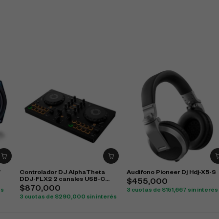
W
Controlador DJ AlphaTheta
Audifono Pioneer Dj Hdj-X5-S
DDJ-FLX2 2 canales USB-C
$
455,000
Bluetooth
$
870,000
és
3 cuotas de
$
151,667
sin interés
3 cuotas de
$
290,000
sin interés