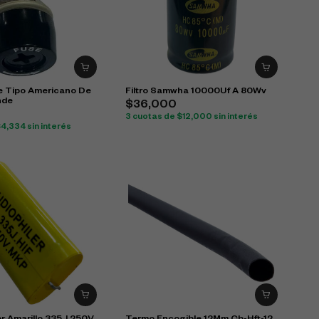
le Tipo Americano De
Filtro Samwha 10000Uf A 80Wv
nde
$
36,000
3 cuotas de
$
12,000
sin interés
$
4,334
sin interés