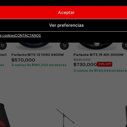
Aceptar
Ver preferencias
de cookies
CONTÁCTANOS
Rev1
Parlante MTE 12 1030 2400W
Parlante MTE 15 401 3000W
$
961,000
$
570,000
$
730,000
24% OFF
rés
3 cuotas de
$
190,000
sin interés
3 cuotas de
$
243,334
sin inter