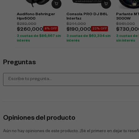
Audifono Behringer
Consola PRO DJ B6L
Parlante MT
Hpx6000
Interfaz
3000W
$
282,000
$
244,000
$
961,000
$
260,000
8% OFF
$
190,000
22% OFF
$
730,00
3 cuotas de
$
86,667
sin
3 cuotas de
$
63,334
sin
3 cuotas de
interés
interés
sin interés
Preguntas
Opiniones del producto
Aún no hay opiniones de este producto. ¡Sé el primero en dejar tu reseñ