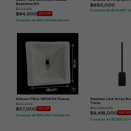
Base Para Microfono Maxlin
Parlante MTE 15 2315
Bsemfmx301
$
650,000
$
73,000
3 cuotas de
$
216,667
si
$
64,000
12% OFF
3 cuotas de
$
21,334
sin interés
Difusor Fibra 18X18 De Rosca
Sistema Line Array Bo
Torre
$
60,000
$
10,702,000
$
57,000
5% OFF
$
9,418,000
12% OF
3 cuotas de
$
19,000
sin interés
3 cuotas de
$
3,139,334