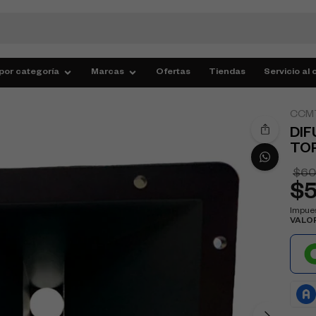
por categoría
Marcas
Ofertas
Tiendas
Servicio al 
CCM
DIF
TOR
$
60
$
Impues
VALO