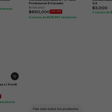
 1500W
Consola Mezcladora PRY Mx6
Condensador
Profesional 8 Canales
3,3
$
730,000
$
3,000
n interés
$
650,000
11% OFF
3 cuotas de
3 cuotas de
$
216,667
sin interés
se L1 Pro16
F
sin interés
Has visto todos los productos.