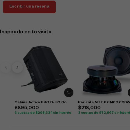
Escribir una reseña
Inspirado en tu visita
Cabina Activa PRO DJ P1 Go
Parlante MTE 8 8Al60 600
$
895,000
$
218,000
3 cuotas de
$
298,334
sin interés
3 cuotas de
$
72,667
sin inter