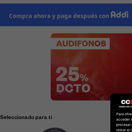
Para ofre
Seleccionado para ti
acceder a
procesar 
retirar e