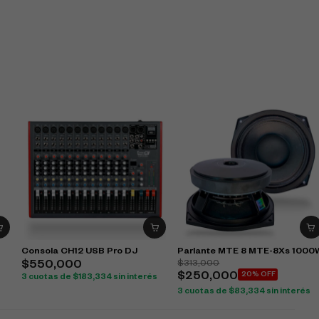
Consola CH12 USB Pro DJ
Parlante MTE 8 MTE-8Xs 1000
$
313,000
$
550,000
$
250,000
20% OFF
3 cuotas de
$
183,334
sin interés
3 cuotas de
$
83,334
sin interés