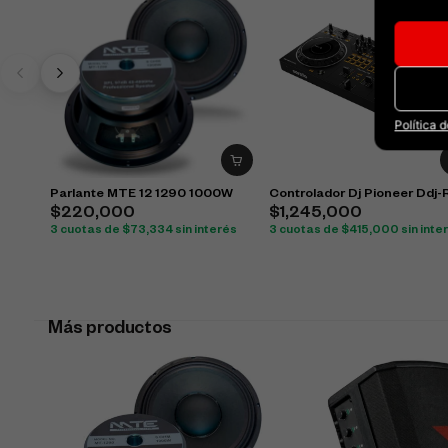
Política 
Parlante MTE 12 1290 1000W
Controlador Dj Pioneer Ddj-
$
220,000
$
1,245,000
3 cuotas de
$
73,334
sin interés
3 cuotas de
$
415,000
sin inte
Más productos