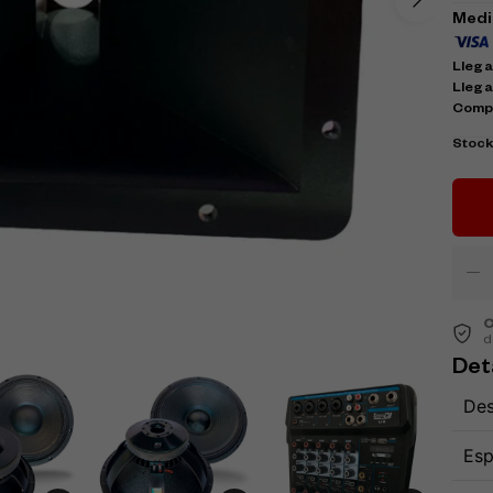
Medi
Llega 
Llega
Comp
Stoc
C
d
Det
Des
Esp