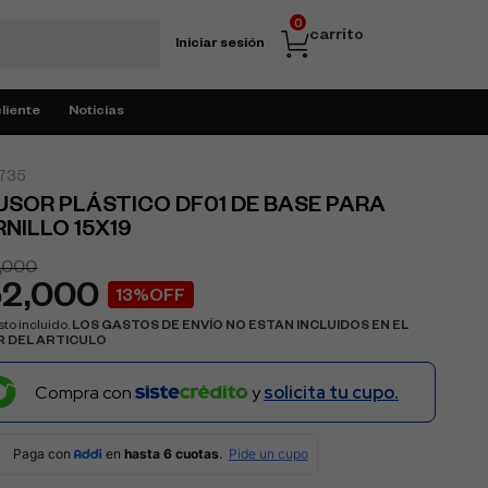
0
carrito
Iniciar sesión
cliente
Noticias
735
USOR PLÁSTICO DF01 DE BASE PARA
NILLO 15X19
,000
52,000
13%OFF
to incluido.
LOS GASTOS DE ENVÍO NO ESTAN INCLUIDOS EN EL
R DEL ARTICULO
Compra con
y
solicita tu cupo.