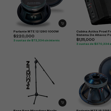
Parlante MTE 12 1290 1000W
Cabina Activa Proel 
Sistema De Altavoz Por
$
220,000
$
1,111,000
3 cuotas de
$
73,334
sin interés
3 cuotas de
$
370,334
s