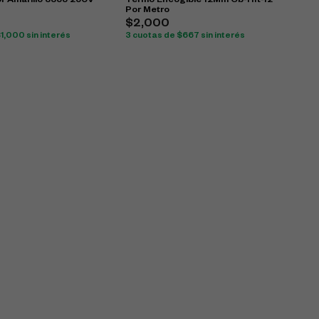
 Amarillo 335J 250V
Termo Encogible 12Mm Cb-Hft-12
Por Metro
$
2,000
$
1,000
sin interés
3 cuotas de
$
667
sin interés