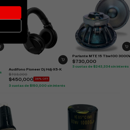
Parlante MTE 15 Tbw100 300
$
730,000
3 cuotas de
$
243,334
sin interés
Audifono Pioneer Dj Hdj-X5-K
és
$
703,000
$
450,000
36% OFF
3 cuotas de
$
150,000
sin interés