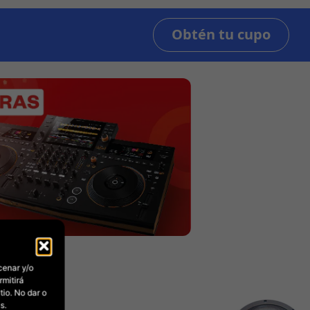
cenar y/o
rmitirá
io. No dar o
s.