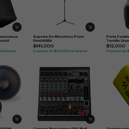
Freeonexus
Soporte De Micrófono Proel
Porta Fusib
tatil
Rsm198Bk
Tornillo Gra
$
141,000
$
13,000
in interés
3 cuotas de
$
47,000
sin interés
3 cuotas de