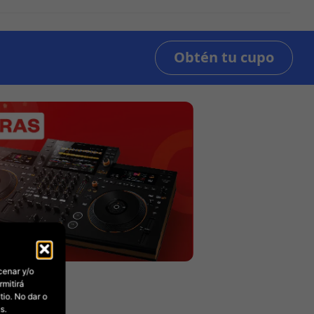
cenar y/o
rmitirá
io. No dar o
s.