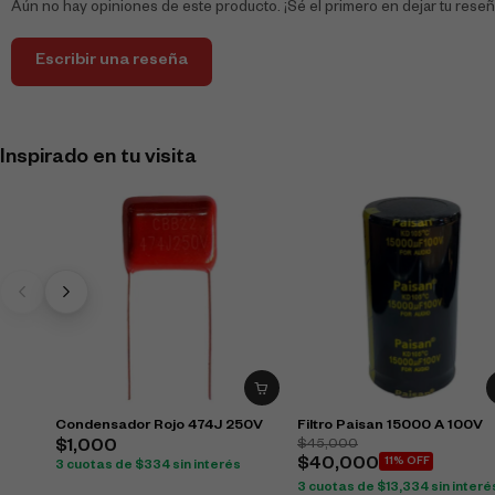
Aún no hay opiniones de este producto. ¡Sé el primero en dejar tu reseñ
Escribir una reseña
Inspirado en tu visita
Condensador Rojo 474J 250V
Filtro Paisan 15000 A 100V
$
45,000
$
1,000
$
40,000
11% OFF
3 cuotas de
$
334
sin interés
3 cuotas de
$
13,334
sin interé