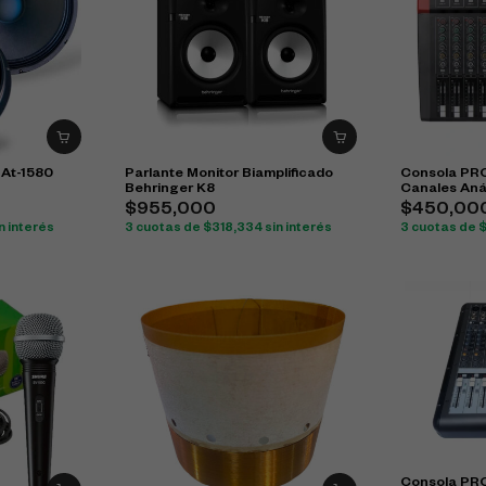
 At-1580
Parlante Monitor Biamplificado
Consola PRO
Behringer K8
Canales Aná
$
955,000
$
450,00
n interés
3 cuotas de
$
318,334
sin interés
3 cuotas de
Consola PR