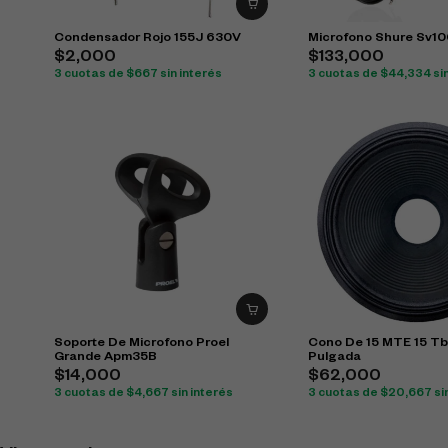
Condensador Rojo 155J 630V
Microfono Shure Sv1
$
2,000
$
133,000
3 cuotas de
$
667
sin interés
3 cuotas de
$
44,334
si
Soporte De Microfono Proel
Cono De 15 MTE 15 T
Grande Apm35B
Pulgada
$
14,000
$
62,000
3 cuotas de
$
4,667
sin interés
3 cuotas de
$
20,667
si