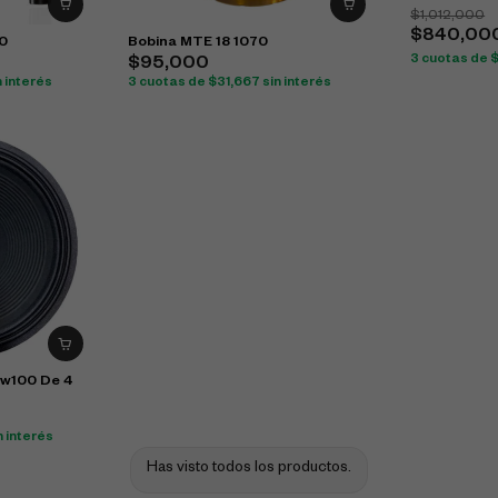
$
1,012,000
$
840,00
00
Bobina MTE 18 1070
3 cuotas de
$
95,000
n interés
3 cuotas de
$
31,667
sin interés
bw100 De 4
n interés
Has visto todos los productos.