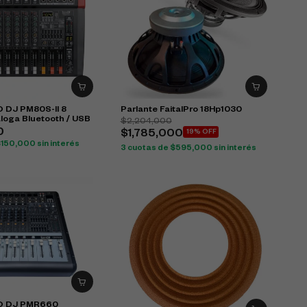
 DJ PM80S-II 8
Parlante FaitalPro 18Hp1030
loga Bluetooth / USB
$
2,204,000
0
$
1,785,000
19% OFF
$
150,000
sin interés
3 cuotas de
$
595,000
sin interés
O DJ PMR660