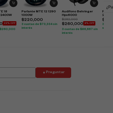
¿Pu
TE 18
Parlante MTE 12 1290
Audifono Behringer
Parlan
o 2400W
1000W
Hpx6000
2400
$
282,000
$
220,000
$
676
0
22% OFF
$
260,000
8% OFF
3 cuotas de
$
73,334
sin
3 cuot
interés
sin int
$
260,000
3 cuotas de
$
86,667
sin
interés
Preguntar