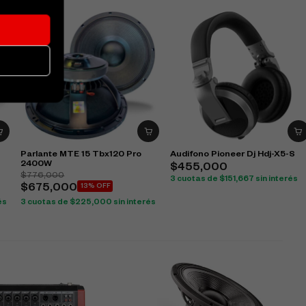
Parlante MTE 15 Tbx120 Pro
Audifono Pioneer Dj Hdj-X5-S
2400W
$
455,000
$
776,000
3 cuotas de
$
151,667
sin interés
$
675,000
13% OFF
és
3 cuotas de
$
225,000
sin interés