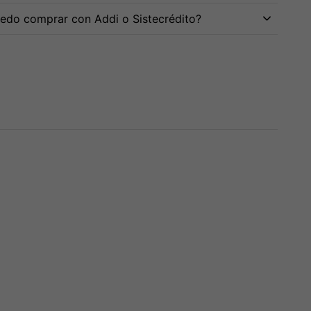
edo comprar con Addi o Sistecrédito?
te MTE 15 1030
Parlante MTE 18 1030
Parlante MTE 15
W
2400W
Tbx120 Pro 2400W
$
776,000
,000
$
780,000
$
675,000
13% OFF
as de
$
225,334
3 cuotas de
$
260,000
erés
sin interés
3 cuotas de
$
225,000
sin interés