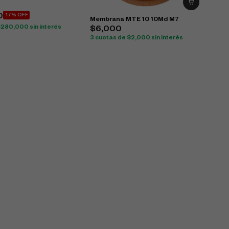
0
17% OFF
Membrana MTE 10 10Md M7
$
280,000
sin interés
$
6,000
3 cuotas de
$
2,000
sin interés