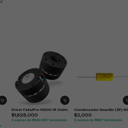
a!
Driver FaitalPro Hf200 16 Omhs
Condensador Amarillo 1,5Fj 4
$
1,628,000
$
2,000
3 cuotas de
$
542,667
sin interés
3 cuotas de
$
667
sin interés
s