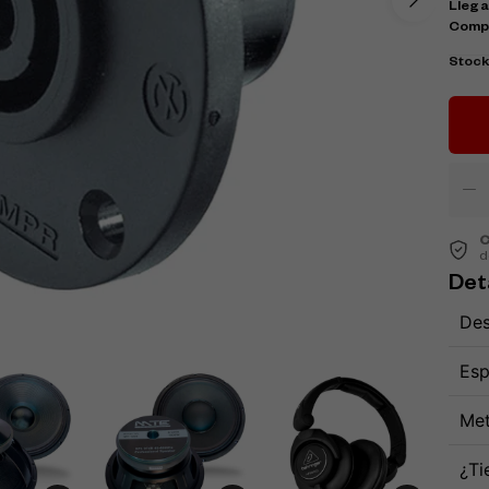
Llega
Comp
Stoc
C
d
Det
Des
Esp
Met
¿Ti