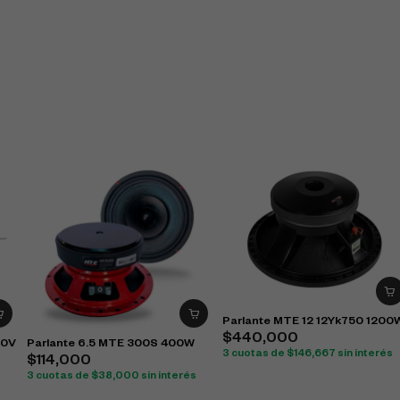
Parlante MTE 12 12Yk750 1200
$
440,000
00V
Parlante 6.5 MTE 300S 400W
3 cuotas de
$
146,667
sin interés
$
114,000
3 cuotas de
$
38,000
sin interés