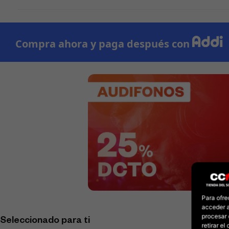
Para ofre
acceder a
procesar 
Seleccionado para ti
retirar e