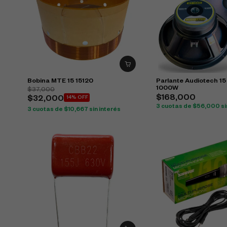
Bobina MTE 15 15120
Parlante Audiotech 15
1000W
$
37,000
$
168,000
$
32,000
14% OFF
3 cuotas de
$
56,000
si
3 cuotas de
$
10,667
sin interés