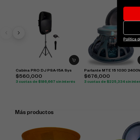
Política 
Cabina PRO DJ PSA-15A Sys
Parlante MTE 15 1030 2400
$
560,000
$
676,000
3 cuotas de
$
186,667
sin interés
3 cuotas de
$
225,334
sin inte
Más productos