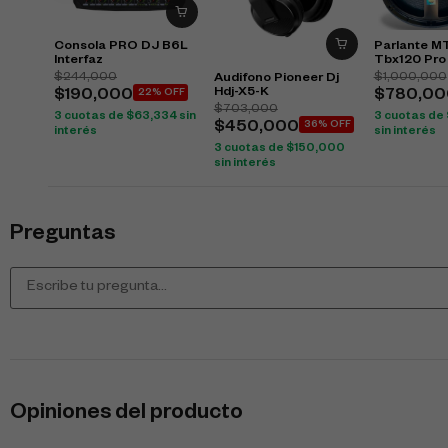
Consola PRO DJ B6L
Parlante M
Interfaz
Tbx120 Pr
$
244,000
$
1,000,000
Audifono Pioneer Dj
Hdj-X5-K
$
190,000
22% OFF
$
780,00
$
703,000
3 cuotas de
$
63,334
sin
3 cuotas de
$
450,000
36% OFF
interés
sin interés
3 cuotas de
$
150,000
sin interés
Preguntas
Opiniones del producto