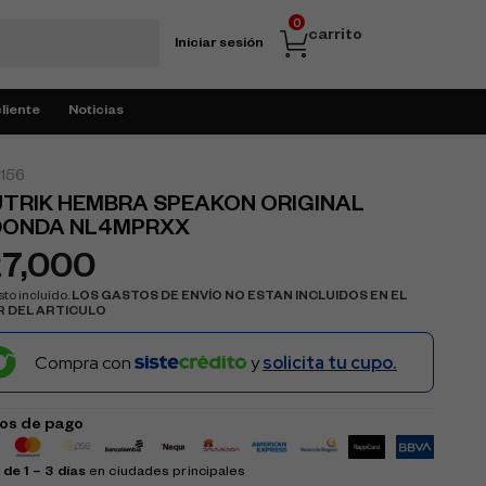
0
carrito
Iniciar sesión
cliente
Noticias
156
TRIK HEMBRA SPEAKON ORIGINAL
DONDA NL4MPRXX
27,000
to incluido.
LOS GASTOS DE ENVÍO NO ESTAN INCLUIDOS EN EL
R DEL ARTICULO
Compra con
y
solicita tu cupo.
os de pago
de 1 – 3 días
en ciudades principales