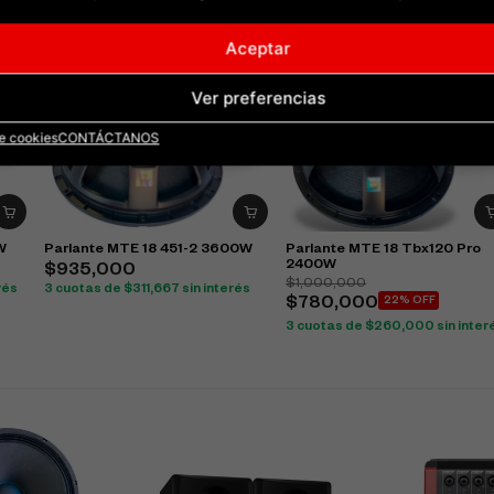
Aceptar
Ver preferencias
de cookies
CONTÁCTANOS
W
Parlante MTE 18 451-2 3600W
Parlante MTE 18 Tbx120 Pro
2400W
$
935,000
$
1,000,000
rés
3 cuotas de
$
311,667
sin interés
$
780,000
22% OFF
3 cuotas de
$
260,000
sin inter