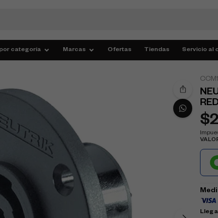
por categoría
Marcas
Ofertas
Tiendas
Servicio al 
CCM1
NEU
RE
$
Impues
VALO
Medi
Llega 