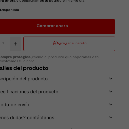
ra ahora
y despachamos tu pedido el mismo día
k
Disponible
Comprar ahora
Agregar al carrito
ompra protegida,
recibe el producto que esperabas o te
evolvemos tu dinero.
alles del producto
cripción del producto
ecificaciones del producto
odo de envío
enes dudas? contáctanos