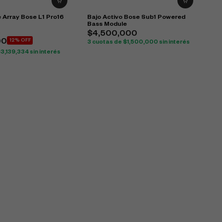
 Array Bose L1 Pro16
Bajo Activo Bose Sub1 Powered
Bass Module
0
$
4,500,000
00
12% OFF
3 cuotas de
$
1,500,000
sin interés
$
3,139,334
sin interés