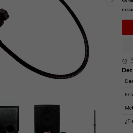
Comp
Stoc
C
d
Det
Des
Esp
Met
¿Ti