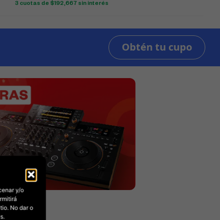
3 cuotas de
$
192,667
sin interés
cenar y/o
rmitirá
io. No dar o
s.