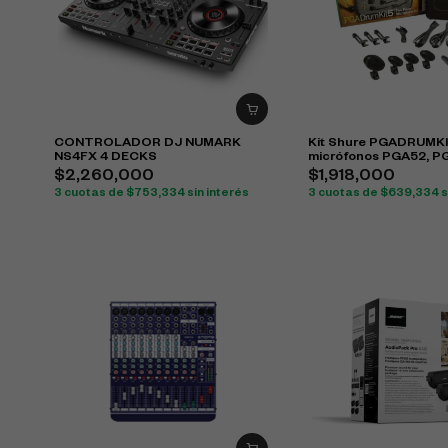
CONTROLADOR DJ NUMARK
Kit Shure PGADRUMK
NS4FX 4 DECKS
micrófonos PGA52, P
PGA57 para batería
$
2,260,000
$
1,918,000
3 cuotas de
$
753,334
sin interés
3 cuotas de
$
639,334
s