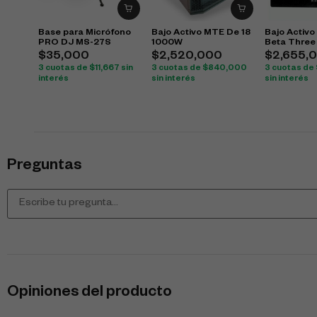
Base para Micrófono
Bajo Activo MTE De 18
Bajo Activo
PRO DJ MS-27S
1000W
Beta Three
$
35,000
$
2,520,000
$
2,655,
3 cuotas de
$
11,667
sin
3 cuotas de
$
840,000
3 cuotas de
interés
sin interés
sin interés
Preguntas
Opiniones del producto