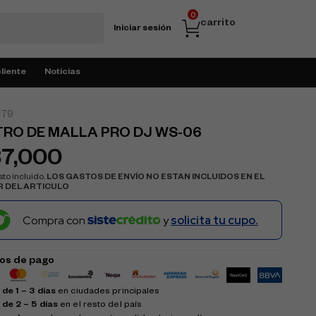
0
carrito
Iniciar sesión
cliente
Noticias
179
TRO DE MALLA PRO DJ WS-06
37,000
to incluido.
LOS GASTOS DE ENVÍO NO ESTAN INCLUIDOS EN EL
R DEL ARTICULO
Compra con
y
solicita tu cupo.
os de pago
de 1 – 3 días
en ciudades principales
 de 2 – 5 días
en el resto del país