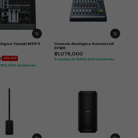
lógica Yamaki M21FX
Consola Analógica Soundcraft
EPM6
$
1,078,000
0
31% OFF
3 cuotas de
$
359,334
sin interés
$
100,000
sin interés