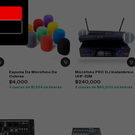
Espuma De Microfono De
Micrófono PRO DJ Inalambrico
Colores
UHF-32M
$
4,000
$
240,000
s
3 cuotas de
$
1,334
sin interés
3 cuotas de
$
80,000
sin interés