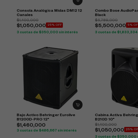
Consola Analógica Midas DM12 12
Combo Bose AudioPac
Canales
Black
$
1,400,000
$
5,789,000
$
1,050,000
25% OFF
$
5,500,000
5% OF
3 cuotas de
$
350,000
sin interés
3 cuotas de
$
1,833,334
Bajo Activo Behringer Eurolive
Cabina Activa Behring
B1200D-PRO 12"
B210D 10"
$
1,400,000
$
1,460,000
$
1,050,000
25% O
3 cuotas de
$
486,667
sin interés
3 cuotas de
$
350,000