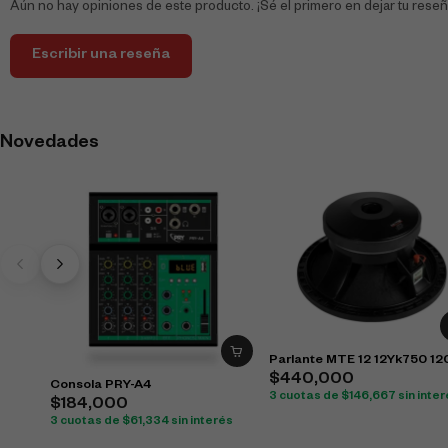
Aún no hay opiniones de este producto. ¡Sé el primero en dejar tu reseñ
Escribir una reseña
Novedades
Parlante MTE 12 12Yk750 1
$
440,000
Consola PRY-A4
3 cuotas de
$
146,667
sin inte
$
184,000
3 cuotas de
$
61,334
sin interés