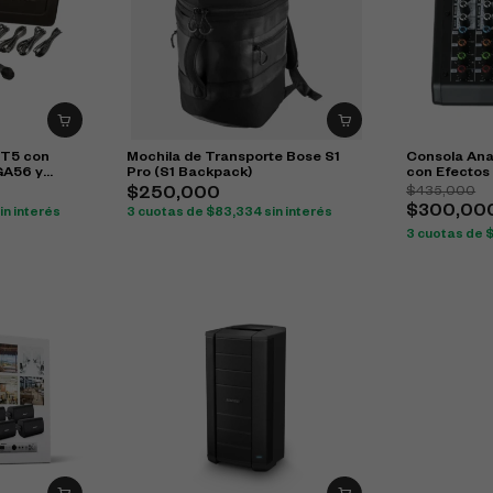
IT5 con
Mochila de Transporte Bose S1
Consola Ana
GA56 y
Pro (S1 Backpack)
con Efectos
$
435,000
$
250,000
$
300,00
in interés
3 cuotas de
$
83,334
sin interés
3 cuotas de