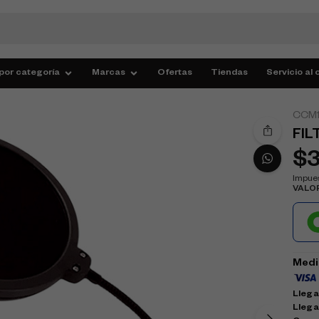
por categoría
Marcas
Ofertas
Tiendas
Servicio al 
CCM
FIL
$
Impues
VALO
Medi
Llega 
Llega