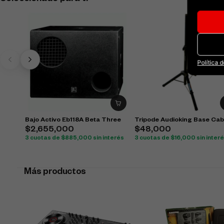
Política 
Bajo Activo Eb118A Beta Three
Tripode Audioking Base Cab
$
2,655,000
$
48,000
3 cuotas de
$
885,000
sin interés
3 cuotas de
$
16,000
sin inter
Más productos