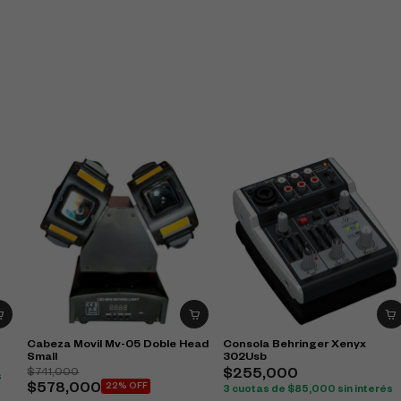
Cabeza Movil Mv-05 Doble Head
Consola Behringer Xenyx
Small
302Usb
$
741,000
$
255,000
s
$
578,000
22% OFF
3 cuotas de
$
85,000
sin interés