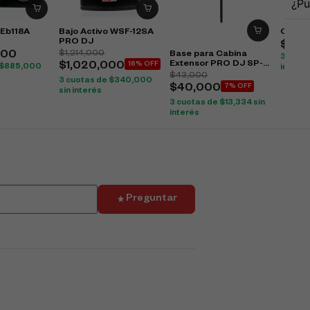
¿Pu
 Eb118A
Bajo Activo WSF-12SA
Colum
PRO DJ
$
120
$
1,214,000
Base para Cabina
000
3 cuot
Extensor PRO DJ SP-
$
1,020,000
16% OFF
$
885,000
interés
14BS
$
43,000
3 cuotas de
$
340,000
$
40,000
7% OFF
sin interés
3 cuotas de
$
13,334
sin
interés
Preguntar