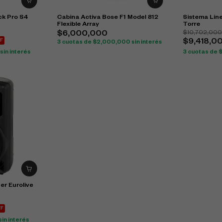
k Pro S4
Cabina Activa Bose F1 Model 812
Sistema Line
Flexible Array
Torre
$
10,702,00
$
6,000,000
F
$
9,418,0
3 cuotas de
$
2,000,000
sin interés
sin interés
3 cuotas de
er Eurolive
FF
sin interés