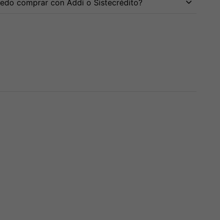
edo comprar con Addi o Sistecrédito?
na De 10
Espuma De Microfono
Cabina De 10 Torre
De Colores
Maxlin Mx10
,000
$
4,000
$
1,240,000
as de
$
40,000
sin
3 cuotas de
$
1,334
sin
3 cuotas de
$
413,334
sin
interés
interés