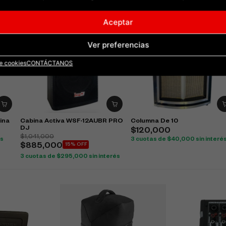
Aceptar
Ver preferencias
de cookies
CONTÁCTANOS
ina
Cabina Activa WSF-12AUBR PRO
Columna De 10
DJ
$
120,000
$
1,041,000
és
3 cuotas de
$
40,000
sin interé
$
885,000
15% OFF
3 cuotas de
$
295,000
sin interés