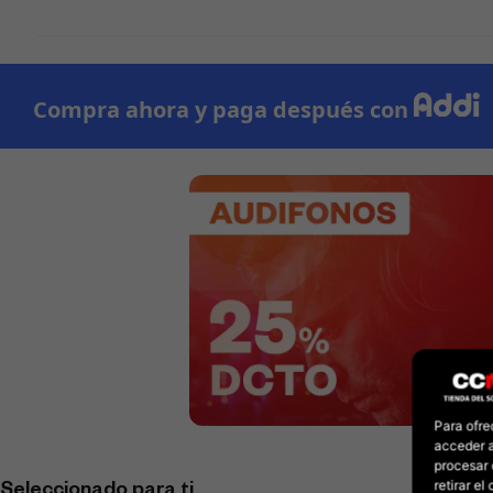
Para ofre
acceder a
procesar 
retirar e
Seleccionado para ti