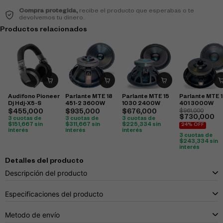
Compra protegida,
recibe el producto que esperabas o te
devolvemos tu dinero.
Productos relacionados
Audifono Pioneer
Parlante MTE 18
Parlante MTE 15
Parlante MTE 
Dj Hdj-X5-S
451-2 3600W
1030 2400W
401 3000W
$
455,000
$
935,000
$
676,000
$
961,000
$
730,000
3 cuotas de
3 cuotas de
3 cuotas de
$
151,667
sin
$
311,667
sin
$
225,334
sin
24% OFF
interés
interés
interés
3 cuotas de
$
243,334
sin
interés
Detalles del producto
Descripción del producto
Especificaciones del producto
Metodo de envío