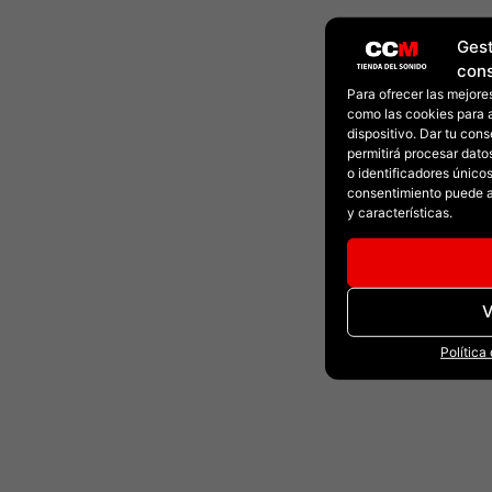
Gest
con
Para ofrecer las mejore
como las cookies para 
dispositivo. Dar tu con
permitirá procesar dat
o identificadores únicos 
consentimiento puede a
y características.
V
Política