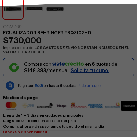
CCM769
ECUALIZADOR BEHRINGER FBQ3102HD
$
730,000
Impuesto incluido.
LOS GASTOS DE ENVÍO NO ESTAN INCLUIDOS EN EL
VALOR DEL ARTICULO
Compra con
en
6
cuotas de
$148.383/mensual.
Solicita tu cupo.
Medios de pago
Llega de 1 – 3 días
en ciudades principales
Llega de 2 – 5 días
en el resto del país
Compra ahora
y despachamos tu pedido el mismo día
Stock
sin disponibilidad