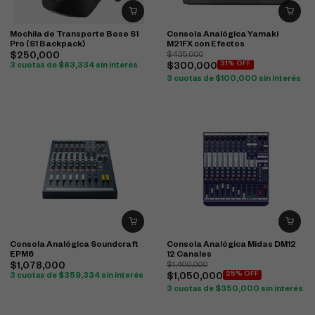
Mochila de Transporte Bose S1
Consola Analógica Yamaki
Pro (S1 Backpack)
M21FX con Efectos
$
250,000
$
435,000
31% OFF
3 cuotas de
$
83,334
sin interés
$
300,000
3 cuotas de
$
100,000
sin interés
Consola Analógica Soundcraft
Consola Analógica Midas DM12
EPM6
12 Canales
$
1,078,000
$
1,400,000
25% OFF
3 cuotas de
$
359,334
sin interés
$
1,050,000
3 cuotas de
$
350,000
sin interés