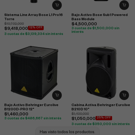
Sistema Line Array Bose L1 Pro16
Bajo Activo Bose Sub1 Powered
Torre
Bass Module
$
10,702,000
$
4,500,000
12% OFF
$
9,418,000
3 cuotas de
$
1,500,000
sin
interés
3 cuotas de
$
3,139,334
sin interés
Bajo Activo Behringer Eurolive
Cabina Activa Behringer Eurolive
B1200D-PRO 12"
B210D 10"
$
1,460,000
$
1,400,000
25% OFF
3 cuotas de
$
486,667
sin interés
$
1,050,000
3 cuotas de
$
350,000
sin interés
Has visto todos los productos.