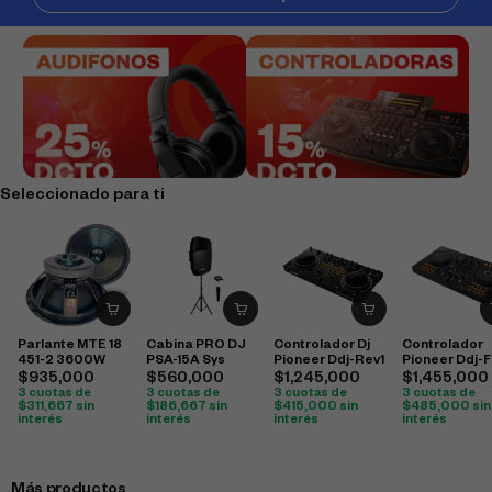
Seleccionado para ti
Parlante MTE 18
Cabina PRO DJ
Controlador Dj
Controlador
451-2 3600W
PSA-15A Sys
Pioneer Ddj-Rev1
Pioneer Ddj-F
$
935,000
$
560,000
$
1,245,000
$
1,455,000
3 cuotas de
3 cuotas de
3 cuotas de
3 cuotas de
$
311,667
sin
$
186,667
sin
$
415,000
sin
$
485,000
sin
interés
interés
interés
interés
Más productos