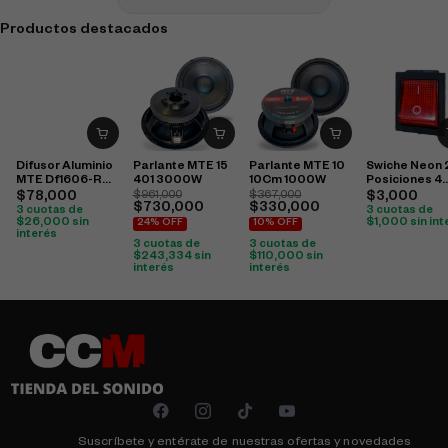
Productos destacados
Difusor Aluminio
Parlante MTE 15
Parlante MTE 10
Swiche Neon 
MTE Df1606-R
401 3000W
10Cm 1000W
Posiciones 4
Rojo
Pines Sw-00
$
78,000
$
961,000
$
367,000
$
3,000
$
730,000
$
330,000
3 cuotas de
3 cuotas de
$
26,000
sin
$
1,000
sin int
24% OFF
10% OFF
interés
3 cuotas de
3 cuotas de
$
243,334
sin
$
110,000
sin
interés
interés
Suscríbete y entérate de nuestras ofertas y novedades