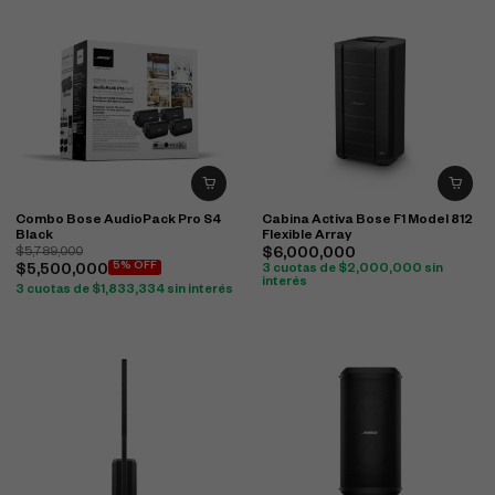
Combo Bose AudioPack Pro S4
Cabina Activa Bose F1 Model 812
Black
Flexible Array
$
5,789,000
$
6,000,000
5% OFF
$
5,500,000
3 cuotas de
$
2,000,000
sin
interés
3 cuotas de
$
1,833,334
sin interés