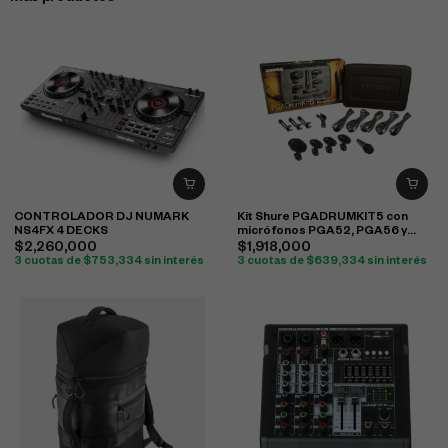
CONTROLADOR DJ NUMARK
Kit Shure PGADRUMKIT5 con
NS4FX 4 DECKS
micrófonos PGA52, PGA56 y
PGA57 para batería
$
2,260,000
$
1,918,000
3 cuotas de
$
753,334
sin interés
3 cuotas de
$
639,334
sin interés