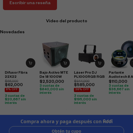
Escribir una reseña
Video del producto
Novedades
Difusor Fibra
Bajo Activo MTE
Láser Pro DJ
Parlante
22X22
De 18 1000W
PL1000RGB RGB
Audiotech 8 A
850 600W
$
66,000
$
2,520,000
$
944,000
$
110,000
$
62,000
$
585,000
3 cuotas de
3 cuotas de
$
840,000
sin
$
36,667
sin
6% OFF
38% OFF
interés
interés
3 cuotas de
3 cuotas de
$
20,667
sin
$
195,000
sin
interés
interés