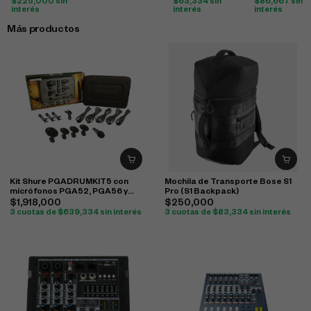
$
225,000
sin
$
63,334
sin
$
86,667
sin
interés
interés
interés
Más productos
Kit Shure PGADRUMKIT5 con
Mochila de Transporte Bose S1
micrófonos PGA52, PGA56 y
Pro (S1 Backpack)
PGA57 para batería
$
1,918,000
$
250,000
3 cuotas de
$
639,334
sin interés
3 cuotas de
$
83,334
sin interés