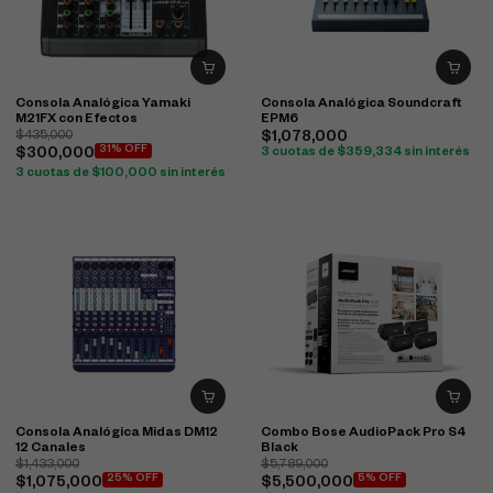
Consola Analógica Yamaki
Consola Analógica Soundcraft
M21FX con Efectos
EPM6
$
435,000
$
1,078,000
31% OFF
$
300,000
3 cuotas de
$
359,334
sin interés
3 cuotas de
$
100,000
sin interés
Consola Analógica Midas DM12
Combo Bose AudioPack Pro S4
12 Canales
Black
$
1,433,000
$
5,789,000
25% OFF
5% OFF
$
1,075,000
$
5,500,000