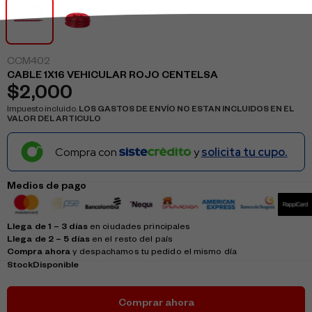
CCM402
CABLE 1X16 VEHICULAR ROJO CENTELSA
$
2,000
Impuesto incluido.
LOS GASTOS DE ENVÍO NO ESTAN INCLUIDOS EN EL
VALOR DEL ARTICULO
Compra con
y
solicita tu cupo.
Medios de pago
Llega de 1 – 3 días
en ciudades principales
Llega de 2 – 5 días
en el resto del país
Compra ahora
y despachamos tu pedido el mismo día
Stock
Disponible
Comprar ahora