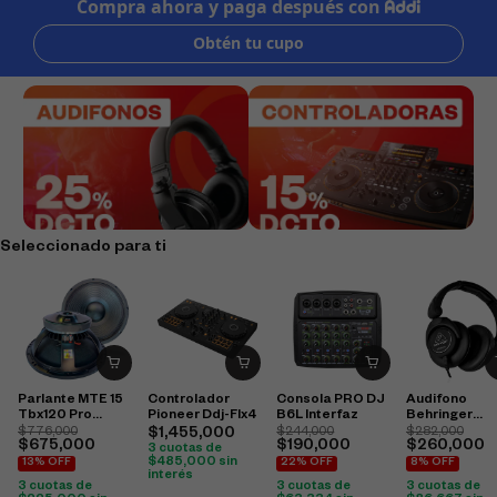
Seleccionado para ti
Parlante MTE 15
Controlador
Consola PRO DJ
Audifono
Tbx120 Pro
Pioneer Ddj-Flx4
B6L Interfaz
Behringer
2400W
Hpx6000
$
776,000
$
1,455,000
$
244,000
$
282,000
$
675,000
$
190,000
$
260,000
3 cuotas de
$
485,000
sin
13% OFF
22% OFF
8% OFF
interés
3 cuotas de
3 cuotas de
3 cuotas de