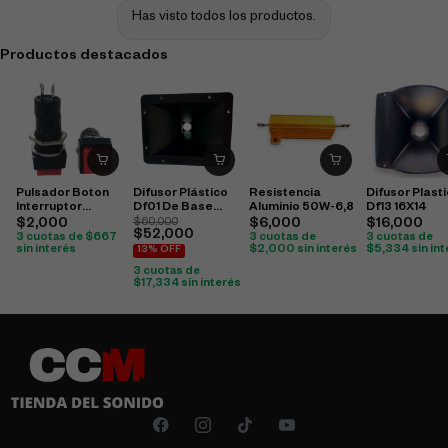
Has visto todos los productos.
Productos destacados
Pulsador Boton
Difusor Plástico
Resistencia
Difusor Plast
Interruptor
Df01 De Base
Aluminio 50W-6,8
Df13 16X14
Cuadrado On/Off
Para Tornillo
$
2,000
$
60,000
$
6,000
$
16,000
$
52,000
Nb-802
15X19
3 cuotas de
$
667
3 cuotas de
3 cuotas de
sin interés
$
2,000
sin interés
$
5,334
sin in
13% OFF
3 cuotas de
$
17,334
sin interés