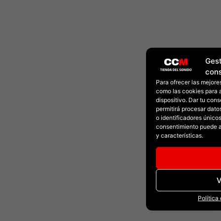
Gest
con
Para ofrecer las mejore
como las cookies para 
dispositivo. Dar tu con
permitirá procesar dat
o identificadores únicos 
consentimiento puede a
y características.
V
Política