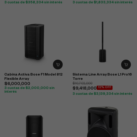
3 cuotas de
$
358,334
sin interés
3 cuotas de
$
1,833,334
sin interés
Cabina Activa Bose F1 Model 812
Sistema Line Array Bose L1 Pro16
Flexible Array
Torre
$
6,000,000
$
10,702,000
12% OFF
3 cuotas de
$
2,000,000
sin
$
9,418,000
interés
3 cuotas de
$
3,139,334
sin interés