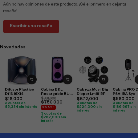
Aún no hay opiniones de este producto. ¡Sé el primero en dejar tu
reseña!
Escribir una reseña
Novedades
Difusor Plastico
Cabina B&L
Cabeza Movil Big
Cabina PRO 
Df13 16X14
Recargable BL-
Dipper Lm1915R
PSA-15A Sys
2008LED
$
16,000
$
831,000
$
672,000
$
560,000
$
756,000
3 cuotas de
3 cuotas de
3 cuotas de
$
5,334
sin interés
$
224,000
sin
$
186,667
sin
9% OFF
interés
interés
3 cuotas de
$
252,000
sin
interés