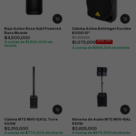
Bajo Activo Bose Sub1 Powered
Cabina Activa Behringer Eurolive
Bass Module
B210D 10"
$
4,500,000
$
1,433,000
25% OFF
3 cuotas de
$
1,500,000
sin
$
1,075,000
interés
3 cuotas de
$
358,334
sin interés
Cabina MTE MVS-12ACL Torre
Sistema de Audio MTE MVS-15AL
500W
550W
$
2,310,000
$
2,625,000
3 cuotas de
$
770,000
sin interés
3 cuotas de
$
875,000
sin interés