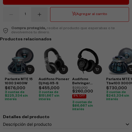
Agregar al carrito
Compra protegida,
recibe el producto que esperabas o te
devolvemos tu dinero.
Productos relacionados
Parlante MTE 15
Audifono Pioneer
Audifono
Parlante MTE 
1030 2400W
Dj Hdj-X5-S
Behringer
Tbw100 3000
Hpx6000
$
676,000
$
455,000
$
282,000
$
730,000
$
260,000
3 cuotas de
3 cuotas de
3 cuotas de
$
225,334
sin
$
151,667
sin
$
243,334
sin
8% OFF
interés
interés
interés
3 cuotas de
$
86,667
sin
interés
Detalles del producto
Descripción del producto