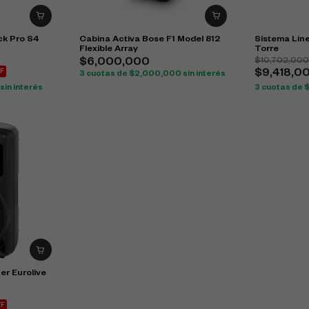
k Pro S4
Cabina Activa Bose F1 Model 812
Sistema Line
Flexible Array
Torre
$
10,702,00
$
6,000,000
F
$
9,418,0
3 cuotas de
$
2,000,000
sin interés
sin interés
3 cuotas de
er Eurolive
FF