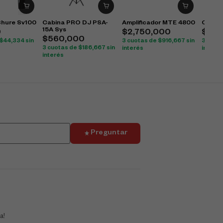
Shure Sv100
Cabina PRO DJ PSA-
Amplificador MTE 4800
Colum
15A Sys
0
$
2,750,000
$
120
$
560,000
$
44,334
sin
3 cuotas de
$
916,667
sin
3 cuot
3 cuotas de
$
186,667
sin
interés
interés
interés
Preguntar
a!