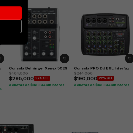
o
Consola Behringer Xenyx 502S
Consola PRO DJ B6L Interfaz
$
404,000
$
244,000
$
295,000
27% OFF
$
190,000
22% OFF
3 cuotas de
$
98,334
sin interés
3 cuotas de
$
63,334
sin interés
és