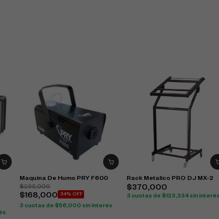
Maquina De Humo PRY F600
Rack Metalico PRO DJ MX-2
$
255,000
$
370,000
$
168,000
34% OFF
3 cuotas de
$
123,334
sin interé
3 cuotas de
$
56,000
sin interés
rés