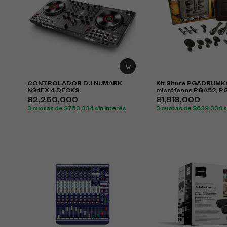
CONTROLADOR DJ NUMARK
Kit Shure PGADRUMK
NS4FX 4 DECKS
micrófonos PGA52, P
PGA57 para batería
$
2,260,000
$
1,918,000
3 cuotas de
$
753,334
sin interés
3 cuotas de
$
639,334
s