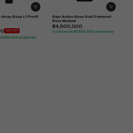
 Array Bose L1 Pro16
Bajo Activo Bose Sub1 Powered
Bass Module
0
$
4,500,000
00
12% OFF
3 cuotas de
$
1,500,000
sin interés
$
3,139,334
sin interés