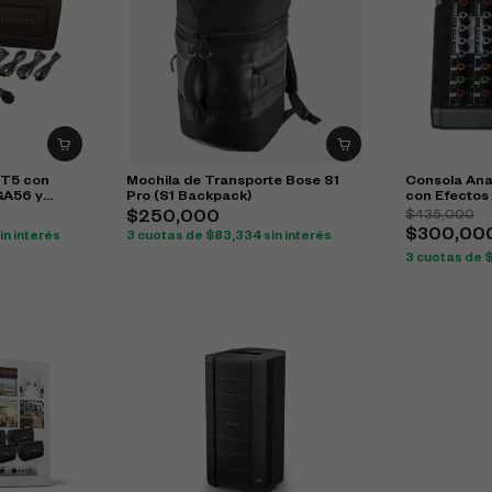
IT5 con
Mochila de Transporte Bose S1
Consola Ana
GA56 y
Pro (S1 Backpack)
con Efectos
$
435,000
$
250,000
$
300,00
in interés
3 cuotas de
$
83,334
sin interés
3 cuotas de