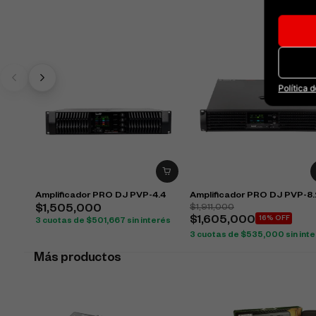
Política 
Amplificador PRO DJ PVP-4.4
Amplificador PRO DJ PVP-8.
$
1,911,000
$
1,505,000
$
1,605,000
16% OFF
3 cuotas de
$
501,667
sin interés
3 cuotas de
$
535,000
sin int
Más productos