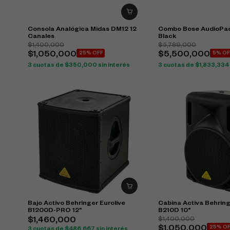
Consola Analógica Midas DM12 12
Combo Bose AudioPac
Canales
Black
$
1,400,000
$
5,789,000
$
1,050,000
25% OFF
$
5,500,000
5% OF
3 cuotas de
$
350,000
sin interés
3 cuotas de
$
1,833,334
Bajo Activo Behringer Eurolive
Cabina Activa Behring
B1200D-PRO 12"
B210D 10"
$
1,400,000
$
1,460,000
$
1,050,000
25% O
3 cuotas de
$
486,667
sin interés