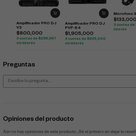
Microfono 
$
133,00
Amplificador PRO DJ
Amplificador PRO DJ
3 cuotas de
V2
PVP-8.4
interés
$
800,000
$
1,905,000
3 cuotas de
$
266,667
3 cuotas de
$
635,000
sin interés
sin interés
Preguntas
Opiniones del producto
Aún no hay opiniones de este producto. ¡Sé el primero en dejar tu reseñ