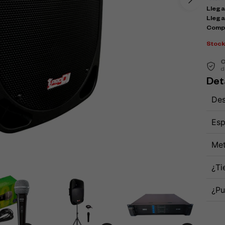
Llega 
Llega
Comp
Stoc
C
d
Det
Des
Esp
Met
¿Ti
¿Pu