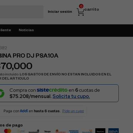
0
carrito
Iniciar sesión
cliente
Noticias
382
INA PRO DJ PSA10A
370,000
to incluido.
LOS GASTOS DE ENVÍO NO ESTAN INCLUIDOS EN EL
R DEL ARTICULO
Compra con
en
6
cuotas de
$75.208/mensual.
Solicita tu cupo.
os de pago