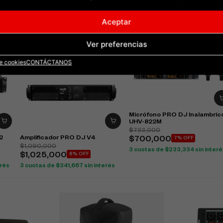
Aceptar
Ver preferencias
de cookies
CONTÁCTANOS
Micrófono PRO DJ Inalambric
UHV-822M
$
753,000
2
Amplificador PRO DJ V4
$
700,000
7% OFF
$
1,090,000
3 cuotas de
$
233,334
sin inter
$
1,025,000
6% OFF
erés
3 cuotas de
$
341,667
sin interés