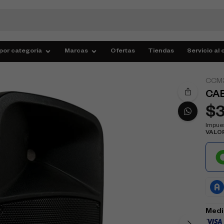
por categoría
Marcas
Ofertas
Tiendas
Servicio al 
CCM
CAB
$
Impues
VALO
Medi