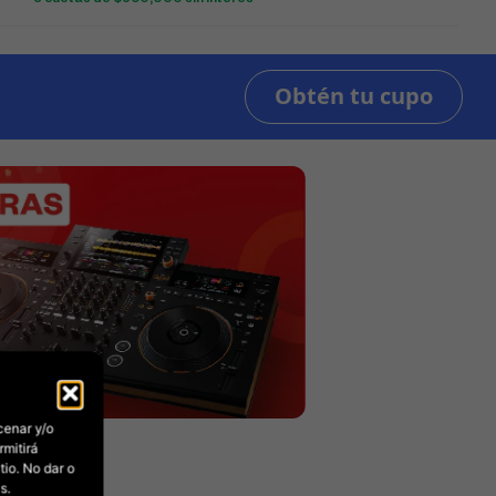
3 cuotas de
$
560,000
sin interés
cenar y/o
rmitirá
io. No dar o
s.