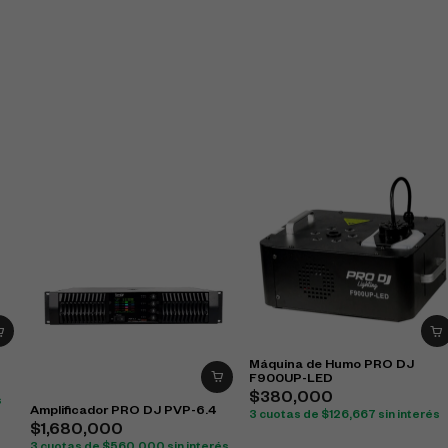
Máquina de Humo PRO DJ
F900UP-LED
$
380,000
s
Amplificador PRO DJ PVP-6.4
3 cuotas de
$
126,667
sin interés
$
1,680,000