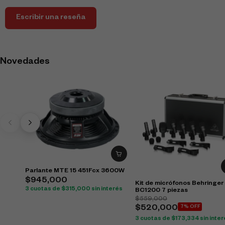
Escribir una reseña
Novedades
Parlante MTE 15 451Fcx 3600W
$
945,000
Kit de micrófonos Behringer
3 cuotas de
$
315,000
sin interés
BC1200 7 piezas
$
559,000
$
520,000
7% OFF
3 cuotas de
$
173,334
sin inte