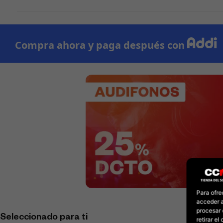
Para ofre
acceder a
procesar 
Seleccionado para ti
retirar e