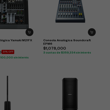
lógica Yamaki M21FX
Consola Analógica Soundcraft
EPM6
$
1,078,000
0
31% OFF
3 cuotas de
$
359,334
sin interés
$
100,000
sin interés