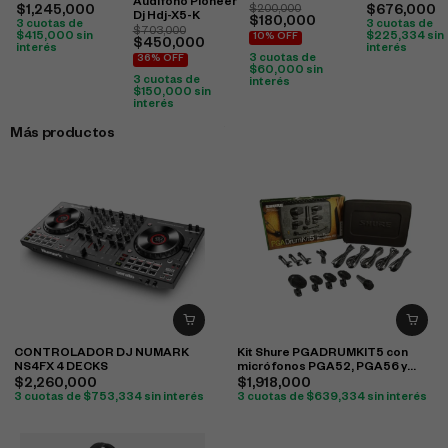
Audifono Pioneer
$
1,245,000
$
200,000
$
676,000
Dj Hdj-X5-K
$
180,000
3 cuotas de
3 cuotas de
$
703,000
$
415,000
sin
$
225,334
sin
10% OFF
$
450,000
interés
interés
3 cuotas de
36% OFF
$
60,000
sin
3 cuotas de
interés
$
150,000
sin
interés
Más productos
CONTROLADOR DJ NUMARK
Kit Shure PGADRUMKIT5 con
NS4FX 4 DECKS
micrófonos PGA52, PGA56 y
PGA57 para batería
$
2,260,000
$
1,918,000
3 cuotas de
$
753,334
sin interés
3 cuotas de
$
639,334
sin interés