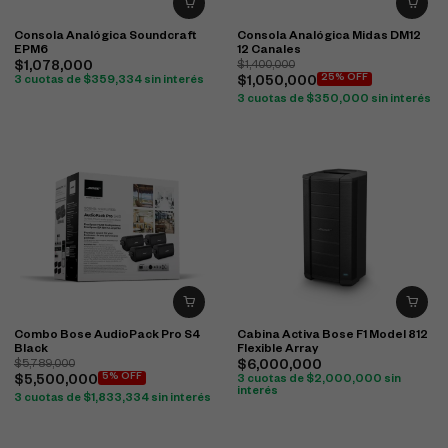
Consola Analógica Soundcraft
Consola Analógica Midas DM12
EPM6
12 Canales
$
1,078,000
$
1,400,000
25% OFF
3 cuotas de
$
359,334
sin interés
$
1,050,000
3 cuotas de
$
350,000
sin interés
Combo Bose AudioPack Pro S4
Cabina Activa Bose F1 Model 812
Black
Flexible Array
$
5,789,000
$
6,000,000
5% OFF
$
5,500,000
3 cuotas de
$
2,000,000
sin
interés
3 cuotas de
$
1,833,334
sin interés