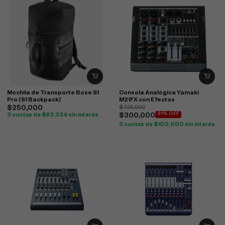
Mochila de Transporte Bose S1
Consola Analógica Yamaki
Pro (S1 Backpack)
M21FX con Efectos
$
250,000
$
435,000
31% OFF
3 cuotas de
$
83,334
sin interés
$
300,000
3 cuotas de
$
100,000
sin interés