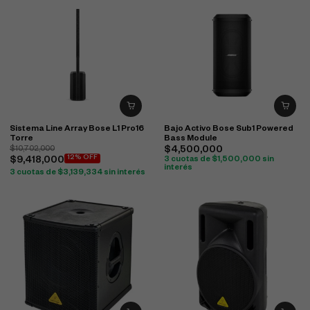
Sistema Line Array Bose L1 Pro16
Bajo Activo Bose Sub1 Powered
Torre
Bass Module
$
10,702,000
$
4,500,000
12% OFF
$
9,418,000
3 cuotas de
$
1,500,000
sin
interés
3 cuotas de
$
3,139,334
sin interés