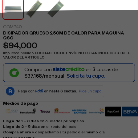
CCM740
DISIPADOR GRUESO 25CM DE CALOR PARA MAQUINA
QSC
$
94,000
Impuesto incluido.
LOS GASTOS DE ENVÍO NO ESTAN INCLUIDOS EN EL
VALOR DEL ARTICULO
Compra con
en
3
cuotas de
$37.168/mensual.
Solicita tu cupo.
Medios de pago
Llega de 1 – 3 días
en ciudades principales
Llega de 2 – 5 días
en el resto del país
Compra ahora
y despachamos tu pedido el mismo día