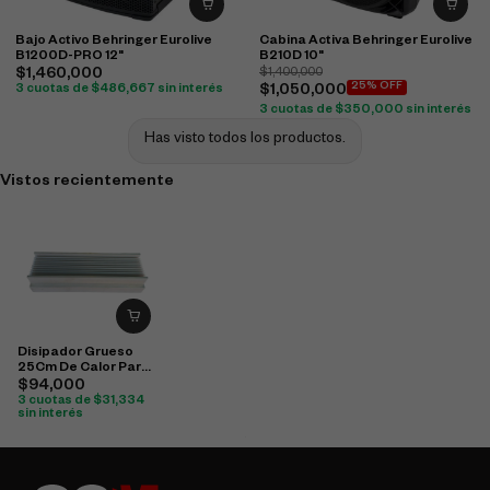
Bajo Activo Behringer Eurolive
Cabina Activa Behringer Eurolive
B1200D-PRO 12"
B210D 10"
$
1,460,000
$
1,400,000
25% OFF
3 cuotas de
$
486,667
sin interés
$
1,050,000
3 cuotas de
$
350,000
sin interés
Has visto todos los productos.
Vistos recientemente
Disipador Grueso
25Cm De Calor Para
Maquina Qsc
$
94,000
3 cuotas de
$
31,334
sin interés