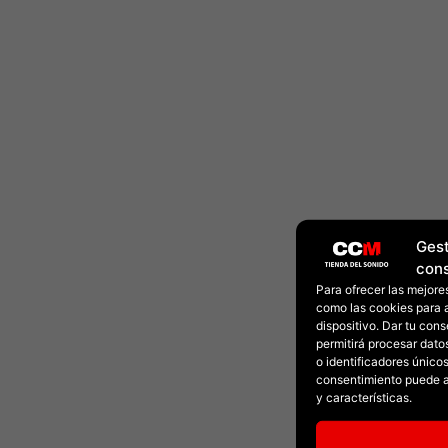
Gest
con
Para ofrecer las mejore
como las cookies para 
dispositivo. Dar tu con
permitirá procesar dat
o identificadores únicos 
consentimiento puede a
y características.