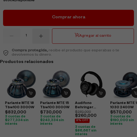
Stock
Disponible
Comprar ahora
Agregar al carrito
Compra protegida,
recibe el producto que esperabas o te
devolvemos tu dinero.
Productos relacionados
Parlante MTE 18
Parlante MTE 15
Audifono
Parlante MTE 
Tbw100 3000W
Tbw100 3000W
Behringer
1030 2400W
Hpx6000
$
832,000
$
730,000
$
282,000
$
570,000
$
260,000
3 cuotas de
3 cuotas de
3 cuotas de
$
277,334
sin
$
243,334
sin
$
190,000
sin
8% OFF
interés
interés
interés
3 cuotas de
$
86,667
sin
interés