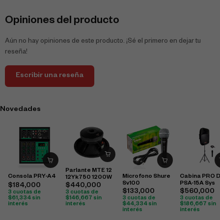
Opiniones del producto
Aún no hay opiniones de este producto. ¡Sé el primero en dejar tu
reseña!
Escribir una reseña
Novedades
Parlante MTE 12
Consola PRY-A4
Microfono Shure
Cabina PRO 
12Yk750 1200W
Sv100
PSA-15A Sys
$
440,000
$
184,000
$
133,000
$
560,000
3 cuotas de
3 cuotas de
$
146,667
sin
$
61,334
sin
3 cuotas de
3 cuotas de
interés
interés
$
44,334
sin
$
186,667
sin
interés
interés