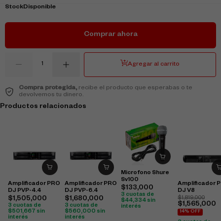
Stock
Disponible
Comprar ahora
Agregar al carrito
Compra protegida,
recibe el producto que esperabas o te
devolvemos tu dinero.
Productos relacionados
Microfono Shure
Sv100
Amplificador PRO
Amplificador PRO
Amplificador 
$
133,000
DJ PVP-4.4
DJ PVP-6.4
DJ V8
3 cuotas de
$
1,505,000
$
1,680,000
$
1,819,000
$
44,334
sin
$
1,565,000
3 cuotas de
3 cuotas de
interés
$
501,667
sin
$
560,000
sin
14% OFF
interés
interés