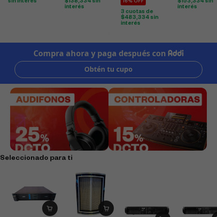
sin interés
$
138,334
sin
$
153,334
sin
16% OFF
interés
interés
3 cuotas de
$
483,334
sin
interés
Seleccionado para ti