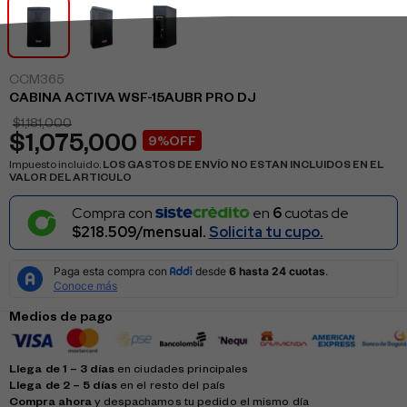
CCM365
CABINA ACTIVA WSF-15AUBR PRO DJ
$
1,181,000
$
1,075,000
9%OFF
Impuesto incluido.
LOS GASTOS DE ENVÍO NO ESTAN INCLUIDOS EN EL
VALOR DEL ARTICULO
Compra con
en
6
cuotas de
$218.509/mensual.
Solicita tu cupo.
Medios de pago
Llega de 1 – 3 días
en ciudades principales
Llega de 2 – 5 días
en el resto del país
Compra ahora
y despachamos tu pedido el mismo día