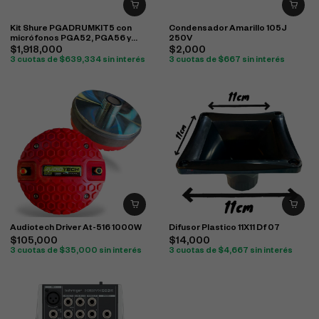
Kit Shure PGADRUMKIT5 con
Condensador Amarillo 105J
micrófonos PGA52, PGA56 y
250V
PGA57 para batería
$
1,918,000
$
2,000
3 cuotas de
$
639,334
sin interés
3 cuotas de
$
667
sin interés
Audiotech Driver At-516 1000W
Difusor Plastico 11X11 Df 07
$
105,000
$
14,000
3 cuotas de
$
35,000
sin interés
3 cuotas de
$
4,667
sin interés