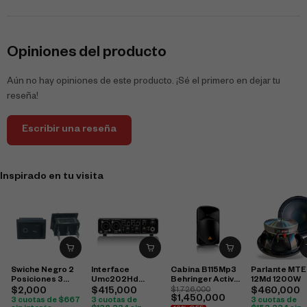
Opiniones del producto
Aún no hay opiniones de este producto. ¡Sé el primero en dejar tu
reseña!
Escribir una reseña
Inspirado en tu visita
Swiche Negro 2
Interface
Cabina B115Mp3
Parlante MTE
Posiciones 3
Umc202Hd
Behringer Activa
12Md 1200W
Pines Pequeño
Behringer
15″ Usb
$
2,000
$
415,000
$
1,726,000
$
460,000
$
1,450,000
Sw-001P
3 cuotas de
$
667
3 cuotas de
3 cuotas de