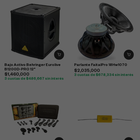
Bajo Activo Behringer Eurolive
Parlante FaitalPro 18Hw1070
B1200D-PRO 12"
$
2,035,000
$
1,460,000
3 cuotas de
$
678,334
sin interés
3 cuotas de
$
486,667
sin interés