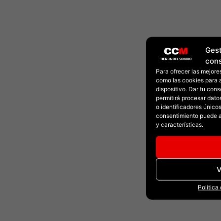
Gest
con
Para ofrecer las mejore
como las cookies para 
dispositivo. Dar tu con
permitirá procesar dat
o identificadores únicos 
consentimiento puede a
y características.
V
Política