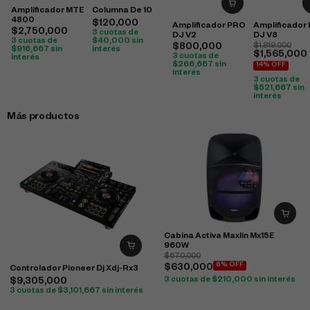
Amplificador MTE
Columna De 10
4800
$
120,000
Amplificador PRO
Amplificador
$
2,750,000
3 cuotas de
DJ V2
DJ V8
3 cuotas de
$
40,000
sin
$
800,000
$
1,819,000
$
916,667
sin
interés
$
1,565,000
3 cuotas de
interés
$
266,667
sin
14% OFF
interés
3 cuotas de
$
521,667
sin
interés
Más productos
Cabina Activa Maxlin Mx15E
960W
$
670,000
6% OFF
$
630,000
Controlador Pioneer Dj Xdj-Rx3
3 cuotas de
$
210,000
sin interés
$
9,305,000
3 cuotas de
$
3,101,667
sin interés