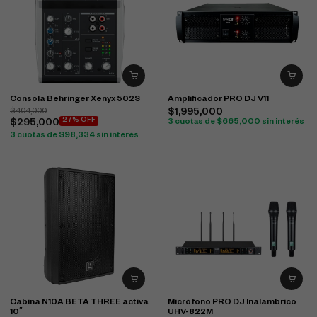
Consola Behringer Xenyx 502S
Amplificador PRO DJ V11
$
404,000
$
1,995,000
27% OFF
$
295,000
3 cuotas de
$
665,000
sin interés
3 cuotas de
$
98,334
sin interés
Cabina N10A BETA THREE activa
Micrófono PRO DJ Inalambrico
10″
UHV-822M