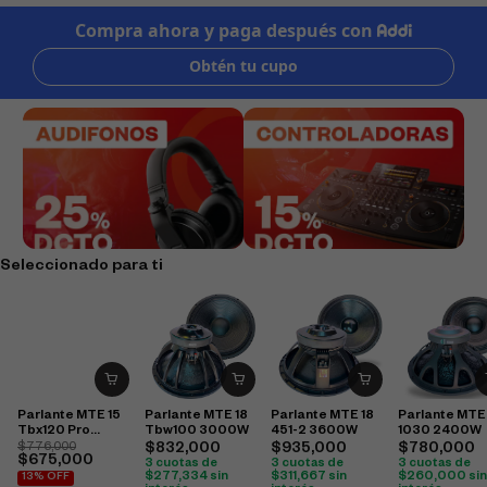
Seleccionado para ti
Parlante MTE 15
Parlante MTE 18
Parlante MTE 18
Parlante MTE
Tbx120 Pro
Tbw100 3000W
451-2 3600W
1030 2400W
2400W
$
776,000
$
832,000
$
935,000
$
780,000
$
675,000
3 cuotas de
3 cuotas de
3 cuotas de
$
277,334
sin
$
311,667
sin
$
260,000
sin
13% OFF