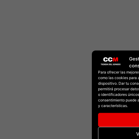
Gest
con
Para ofrecer las mejore
como las cookies para 
dispositivo. Dar tu con
permitirá procesar dat
o identificadores únicos 
consentimiento puede a
y características.
V