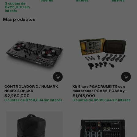
interés
interés
interés
3 cuotas de
$
225,000
sin
interés
Más productos
CONTROLADOR DJ NUMARK
Kit Shure PGADRUMKIT5 con
NS4FX 4 DECKS
micrófonos PGA52, PGA56 y
PGA57 para batería
$
2,260,000
$
1,918,000
3 cuotas de
$
753,334
sin interés
3 cuotas de
$
639,334
sin interés