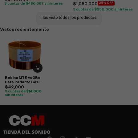
$
1,460,000
25% OFF
3 cuotas de
$
486,667
sin interés
$
1,050,000
3 cuotas de
$
350,000
sin interés
Has visto todos los productos.
Vistos recientemente
Bobina MTE Vc 3Bc
Para Parlante B&C
De 3
$
42,000
3 cuotas de
$
14,000
sin interés