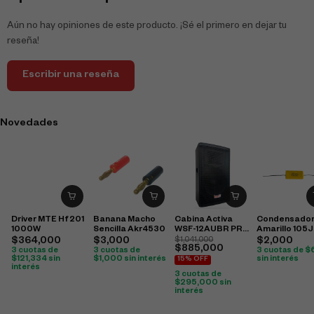
Aún no hay opiniones de este producto. ¡Sé el primero en dejar tu
reseña!
Escribir una reseña
Novedades
Driver MTE Hf 201
Banana Macho
Cabina Activa
Condensado
1000W
Sencilla Akr4530
WSF-12AUBR PRO
Amarillo 105J
DJ
250V
$
364,000
$
3,000
$
1,041,000
$
2,000
$
885,000
3 cuotas de
3 cuotas de
3 cuotas de
$
$
121,334
sin
$
1,000
sin interés
sin interés
15% OFF
interés
3 cuotas de
$
295,000
sin
interés