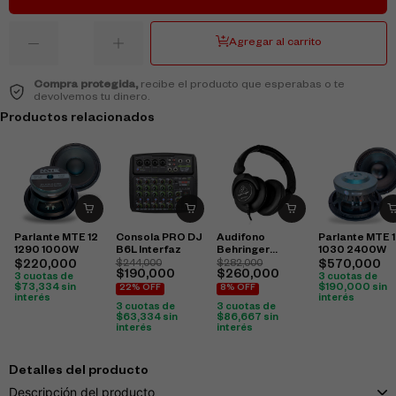
Agregar al carrito
Compra protegida,
recibe el producto que esperabas o te
devolvemos tu dinero.
Productos relacionados
Parlante MTE 12
Consola PRO DJ
Audifono
Parlante MTE 
1290 1000W
B6L Interfaz
Behringer
1030 2400W
Hpx6000
$
220,000
$
244,000
$
282,000
$
570,000
$
190,000
$
260,000
3 cuotas de
3 cuotas de
$
73,334
sin
$
190,000
sin
22% OFF
8% OFF
interés
interés
3 cuotas de
3 cuotas de
$
63,334
sin
$
86,667
sin
interés
interés
Detalles del producto
Descripción del producto