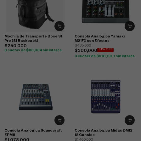
Mochila de Transporte Bose S1
Consola Analógica Yamaki
Pro (S1 Backpack)
M21FX con Efectos
$
250,000
$
435,000
31% OFF
3 cuotas de
$
83,334
sin interés
$
300,000
3 cuotas de
$
100,000
sin interés
Consola Analógica Soundcraft
Consola Analógica Midas DM12
EPM6
12 Canales
$
1,078,000
$
1,400,000