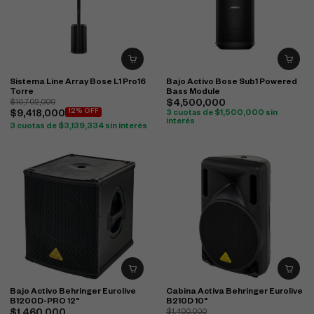
Sistema Line Array Bose L1 Pro16
Bajo Activo Bose Sub1 Powered
Torre
Bass Module
$
10,702,000
$
4,500,000
12% OFF
$
9,418,000
3 cuotas de
$
1,500,000
sin
interés
3 cuotas de
$
3,139,334
sin interés
Bajo Activo Behringer Eurolive
Cabina Activa Behringer Eurolive
B1200D-PRO 12"
B210D 10"
$
1,400,000