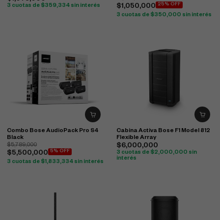
25% OFF
3 cuotas de
$
359,334
sin interés
$
1,050,000
3 cuotas de
$
350,000
sin interés
Combo Bose AudioPack Pro S4
Cabina Activa Bose F1 Model 812
Black
Flexible Array
$
5,789,000
$
6,000,000
5% OFF
$
5,500,000
3 cuotas de
$
2,000,000
sin
interés
3 cuotas de
$
1,833,334
sin interés