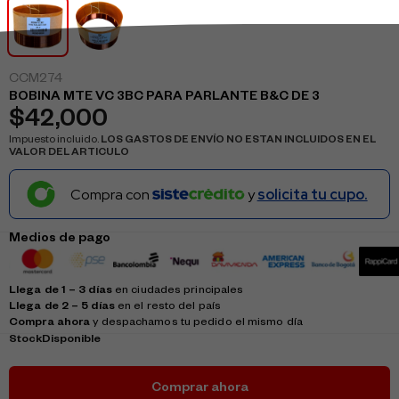
CCM274
BOBINA MTE VC 3BC PARA PARLANTE B&C DE 3
$
42,000
Impuesto incluido.
LOS GASTOS DE ENVÍO NO ESTAN INCLUIDOS EN EL
VALOR DEL ARTICULO
Compra con
y
solicita tu cupo.
Medios de pago
Llega de 1 – 3 días
en ciudades principales
Llega de 2 – 5 días
en el resto del país
Compra ahora
y despachamos tu pedido el mismo día
Stock
Disponible
Comprar ahora