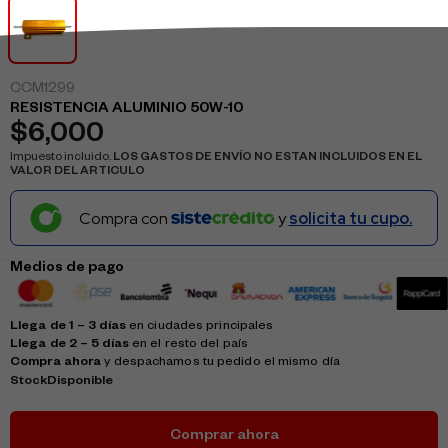
CCM1299
RESISTENCIA ALUMINIO 50W-10
$
6,000
Impuesto incluido.
LOS GASTOS DE ENVÍO NO ESTAN INCLUIDOS EN EL
VALOR DEL ARTICULO
Compra con
y
solicita tu cupo.
Medios de pago
Llega de 1 – 3 días
en ciudades principales
Llega de 2 – 5 días
en el resto del país
Compra ahora
y despachamos tu pedido el mismo día
Stock
Disponible
Comprar ahora