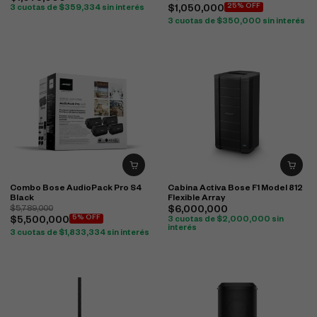
25% OFF
3 cuotas de
$
359,334
sin interés
$
1,050,000
3 cuotas de
$
350,000
sin interés
Combo Bose AudioPack Pro S4
Cabina Activa Bose F1 Model 812
Black
Flexible Array
$
5,789,000
$
6,000,000
5% OFF
$
5,500,000
3 cuotas de
$
2,000,000
sin
interés
3 cuotas de
$
1,833,334
sin interés