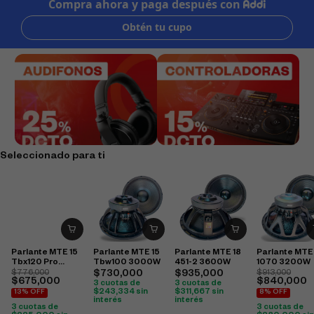
Seleccionado para ti
Parlante MTE 15
Parlante MTE 15
Parlante MTE 18
Parlante MTE
Tbx120 Pro
Tbw100 3000W
451-2 3600W
1070 3200W
2400W
$
776,000
$
730,000
$
935,000
$
913,000
$
675,000
$
840,000
3 cuotas de
3 cuotas de
$
243,334
sin
$
311,667
sin
13% OFF
8% OFF
interés
interés
3 cuotas de
3 cuotas de