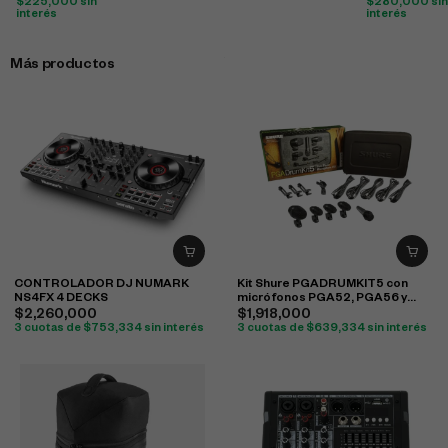
$
225,000
sin
$
280,000
sin
interés
interés
Más productos
CONTROLADOR DJ NUMARK
Kit Shure PGADRUMKIT5 con
NS4FX 4 DECKS
micrófonos PGA52, PGA56 y
PGA57 para batería
$
2,260,000
$
1,918,000
3 cuotas de
$
753,334
sin interés
3 cuotas de
$
639,334
sin interés