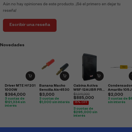
Aún no hay opiniones de este producto. ¡Sé el primero en dejar tu
reseña!
Escribir una reseña
Novedades
Driver MTE Hf 201
Banana Macho
Cabina Activa
Condensado
1000W
Sencilla Akr4530
WSF-12AUBR PRO
Amarillo 105J
DJ
250V
$
364,000
$
3,000
$
1,041,000
$
2,000
$
885,000
3 cuotas de
3 cuotas de
3 cuotas de
$
$
121,334
sin
$
1,000
sin interés
sin interés
15% OFF
interés
3 cuotas de
$
295,000
sin
interés