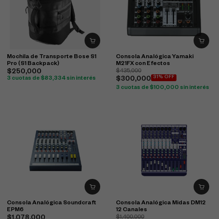
Mochila de Transporte Bose S1
Consola Analógica Yamaki
Pro (S1 Backpack)
M21FX con Efectos
$
250,000
$
435,000
31% OFF
3 cuotas de
$
83,334
sin interés
$
300,000
3 cuotas de
$
100,000
sin interés
Consola Analógica Soundcraft
Consola Analógica Midas DM12
EPM6
12 Canales
$
1,078,000
$
1,400,000