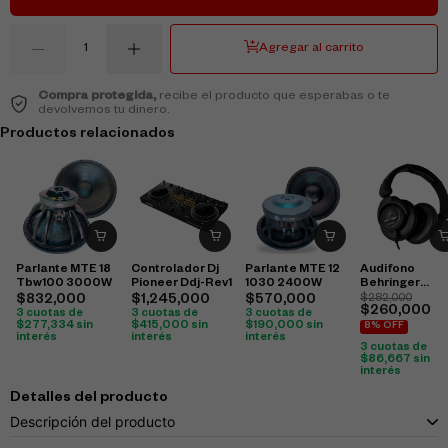
Agregar al carrito
Compra protegida,
recibe el producto que esperabas o te
devolvemos tu dinero.
Productos relacionados
Parlante MTE 18
Controlador Dj
Parlante MTE 12
Audifono
Tbw100 3000W
Pioneer Ddj-Rev1
1030 2400W
Behringer
Hpx6000
$
832,000
$
1,245,000
$
570,000
$
282,000
$
260,000
3 cuotas de
3 cuotas de
3 cuotas de
$
277,334
sin
$
415,000
sin
$
190,000
sin
8% OFF
interés
interés
interés
3 cuotas de
$
86,667
sin
interés
Detalles del producto
Descripción del producto