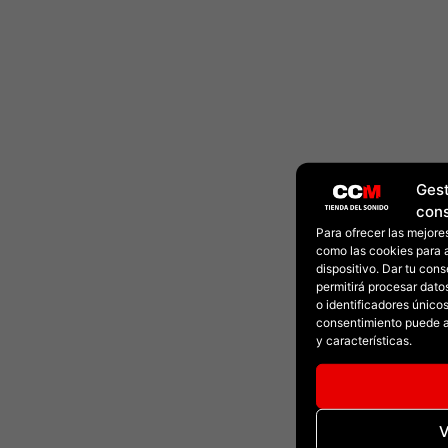
Gest
con
Para ofrecer las mejore
como las cookies para 
dispositivo. Dar tu con
permitirá procesar dat
o identificadores únicos 
consentimiento puede a
y características.
V