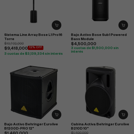
Sistema Line Array Bose L1 Pro16
Bajo Activo Bose Sub1 Powered
Torre
Bass Module
$
10,702,000
$
4,500,000
12% OFF
$
9,418,000
3 cuotas de
$
1,500,000
sin
interés
3 cuotas de
$
3,139,334
sin interés
Bajo Activo Behringer Eurolive
Cabina Activa Behringer Eurolive
B1200D-PRO 12"
B210D 10"
$
1,400,000