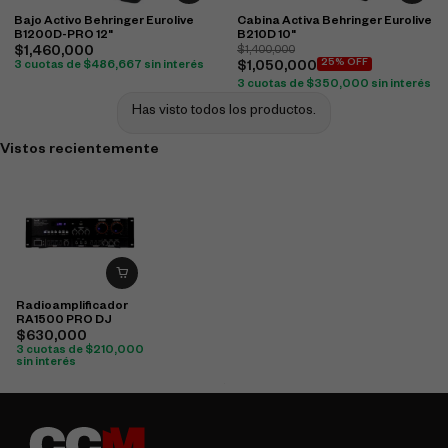
Bajo Activo Behringer Eurolive
Cabina Activa Behringer Eurolive
B1200D-PRO 12"
B210D 10"
$
1,460,000
$
1,400,000
25% OFF
3 cuotas de
$
486,667
sin interés
$
1,050,000
3 cuotas de
$
350,000
sin interés
Has visto todos los productos.
Vistos recientemente
Radioamplificador
RA1500 PRO DJ
$
630,000
3 cuotas de
$
210,000
sin interés