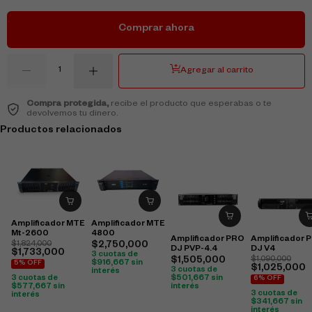
Comprar ahora
Agregar al carrito
Compra protegida,
recibe el producto que esperabas o te
devolvemos tu dinero.
Productos relacionados
Amplificador MTE
Amplificador MTE
Mt-2600
4800
Amplificador PRO
Amplificador 
$
1,824,000
$
2,750,000
DJ PVP-4.4
DJ V4
$
1,733,000
3 cuotas de
$
1,505,000
$
1,090,000
$
916,667
sin
5% OFF
$
1,025,000
3 cuotas de
interés
$
501,667
sin
3 cuotas de
6% OFF
interés
$
577,667
sin
3 cuotas de
interés
$
341,667
sin
interés