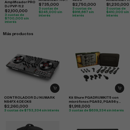
Ambiental PRO
4800
Ambiental P
Amplificador PRO
DJ ST2180BC
DJ ST2650B
$
735,000
$
2,750,000
$
1,230,000
DJ PVP-11.2
3 cuotas de
3 cuotas de
3 cuotas de
$
2,100,000
$
245,000
sin
$
916,667
sin
$
410,000
sin
3 cuotas de
interés
interés
interés
$
700,000
sin
interés
Más productos
CONTROLADOR DJ NUMARK
Kit Shure PGADRUMKIT5 con
NS4FX 4 DECKS
micrófonos PGA52, PGA56 y
PGA57 para batería
$
2,260,000
$
1,918,000
3 cuotas de
$
753,334
sin interés
3 cuotas de
$
639,334
sin interés