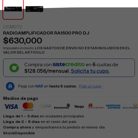
CCM072
RADIOAMPLIFICADOR RA1500 PRO DJ
$
630,000
Impuesto incluido.
LOS GASTOS DE ENVÍO NO ESTAN INCLUIDOS EN EL
VALOR DEL ARTICULO
Compra con
en
6
cuotas de
$128.056/mensual.
Solicita tu cupo.
Medios de pago
Llega de 1 – 3 días
en ciudades principales
Llega de 2 – 5 días
en el resto del país
Compra ahora
y despachamos tu pedido el mismo día
Stock
Disponible