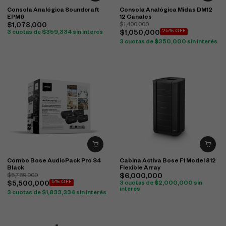
Consola Analógica Soundcraft
Consola Analógica Midas DM12
EPM6
12 Canales
$
1,078,000
$
1,400,000
25% OFF
3 cuotas de
$
359,334
sin interés
$
1,050,000
3 cuotas de
$
350,000
sin interés
Combo Bose AudioPack Pro S4
Cabina Activa Bose F1 Model 812
Black
Flexible Array
$
5,789,000
$
6,000,000
5% OFF
$
5,500,000
3 cuotas de
$
2,000,000
sin
interés
3 cuotas de
$
1,833,334
sin interés