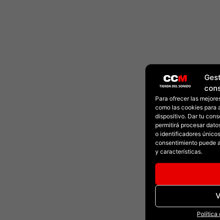
Gest
con
Para ofrecer las mejore
como las cookies para 
dispositivo. Dar tu con
permitirá procesar dat
o identificadores únicos 
consentimiento puede a
y características.
V
Política