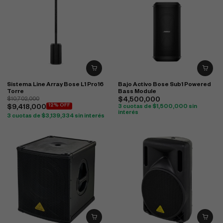
Sistema Line Array Bose L1 Pro16
Bajo Activo Bose Sub1 Powered
Torre
Bass Module
$
10,702,000
$
4,500,000
12% OFF
$
9,418,000
3 cuotas de
$
1,500,000
sin
interés
3 cuotas de
$
3,139,334
sin interés