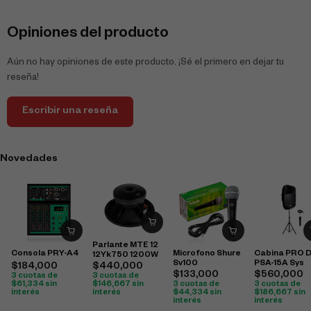
Opiniones del producto
Aún no hay opiniones de este producto. ¡Sé el primero en dejar tu
reseña!
Escribir una reseña
Novedades
Parlante MTE 12
Consola PRY-A4
Microfono Shure
Cabina PRO 
12Yk750 1200W
Sv100
PSA-15A Sys
$
440,000
$
184,000
$
133,000
$
560,000
3 cuotas de
3 cuotas de
$
146,667
sin
$
61,334
sin
3 cuotas de
3 cuotas de
interés
interés
$
44,334
sin
$
186,667
sin
interés
interés