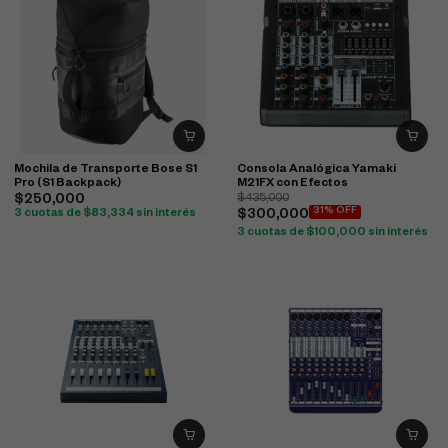
Mochila de Transporte Bose S1
Consola Analógica Yamaki
Pro (S1 Backpack)
M21FX con Efectos
$
250,000
$
435,000
31% OFF
3 cuotas de
$
83,334
sin interés
$
300,000
3 cuotas de
$
100,000
sin interés