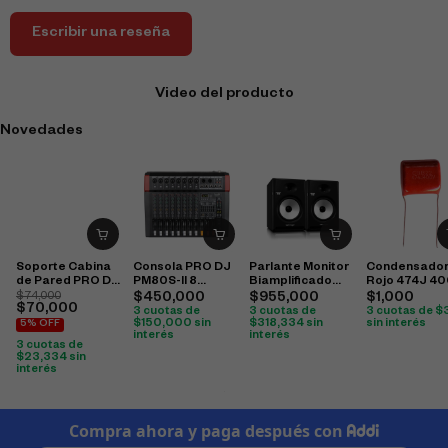
Escribir una reseña
Video del producto
Novedades
Soporte Cabina
Consola PRO DJ
Parlante Monitor
Condensado
de Pared PRO DJ
PM80S-II 8
Biamplificado
Rojo 474J 4
SP35H
Canales Análoga
Behringer K8
Cbb22
$
74,000
$
450,000
$
955,000
$
1,000
$
70,000
Bluetooth / USB
3 cuotas de
3 cuotas de
3 cuotas de
$
$
150,000
sin
$
318,334
sin
sin interés
5% OFF
interés
interés
3 cuotas de
$
23,334
sin
interés