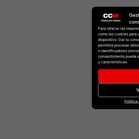
Gest
con
Para ofrecer las mejore
como las cookies para 
dispositivo. Dar tu con
permitirá procesar dat
o identificadores únicos 
consentimiento puede a
y características.
V
Política