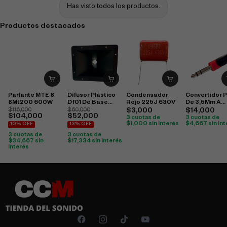
Has visto todos los productos.
Productos destacados
Parlante MTE 8
Difusor Plástico
Condensador
Convertidor P
8Mt200 600W
Df01 De Base
Rojo 225J 630V
De 3,5Mm A
Para Tornillo
Conector Plug
$
116,000
$
60,000
$
3,000
$
14,000
$
104,000
$
52,000
15X19
Trs Estéreo
3 cuotas de
3 cuotas de
$
1,000
sin interés
$
4,667
sin in
10% OFF
13% OFF
3 cuotas de
3 cuotas de
$
34,667
sin
$
17,334
sin interés
interés