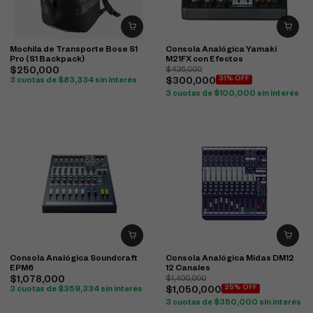
Mochila de Transporte Bose S1
Consola Analógica Yamaki
Pro (S1 Backpack)
M21FX con Efectos
$
250,000
$
435,000
31% OFF
3 cuotas de
$
83,334
sin interés
$
300,000
3 cuotas de
$
100,000
sin interés
Consola Analógica Soundcraft
Consola Analógica Midas DM12
EPM6
12 Canales
$
1,078,000
$
1,400,000
25% OFF
3 cuotas de
$
359,334
sin interés
$
1,050,000
3 cuotas de
$
350,000
sin interés