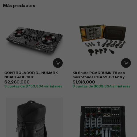
Más productos
CONTROLADOR DJ NUMARK
Kit Shure PGADRUMKIT5 con
NS4FX 4 DECKS
micrófonos PGA52, PGA56 y
PGA57 para batería
$
2,260,000
$
1,918,000
3 cuotas de
$
753,334
sin interés
3 cuotas de
$
639,334
sin interés