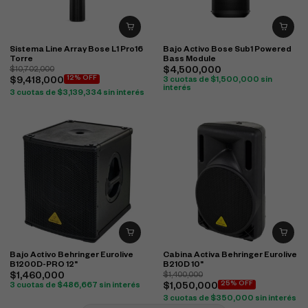
Sistema Line Array Bose L1 Pro16
Bajo Activo Bose Sub1 Powered
Torre
Bass Module
$
10,702,000
$
4,500,000
12% OFF
$
9,418,000
3 cuotas de
$
1,500,000
sin
interés
3 cuotas de
$
3,139,334
sin interés
Bajo Activo Behringer Eurolive
Cabina Activa Behringer Eurolive
B1200D-PRO 12"
B210D 10"
$
1,460,000
$
1,400,000
25% OFF
3 cuotas de
$
486,667
sin interés
$
1,050,000
3 cuotas de
$
350,000
sin interés