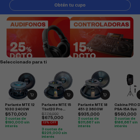
Seleccionado para ti
Parlante MTE 12
Parlante MTE 15
Parlante MTE 18
Cabina PRO 
1030 2400W
Tbx120 Pro
451-2 3600W
PSA-15A Sys
2400W
$
570,000
$
776,000
$
935,000
$
560,000
$
675,000
3 cuotas de
3 cuotas de
3 cuotas de
$
190,000
sin
$
311,667
sin
$
186,667
sin
13% OFF
interés
interés
interés
3 cuotas de
$
225,000
sin
interés