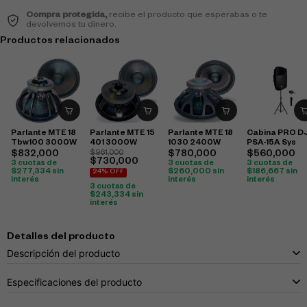
Compra protegida,
recibe el producto que esperabas o te
devolvemos tu dinero.
Productos relacionados
Parlante MTE 18
Parlante MTE 15
Parlante MTE 18
Cabina PRO D
Tbw100 3000W
401 3000W
1030 2400W
PSA-15A Sys
$
832,000
$
961,000
$
780,000
$
560,000
$
730,000
3 cuotas de
3 cuotas de
3 cuotas de
$
277,334
sin
$
260,000
sin
$
186,667
sin
24% OFF
interés
interés
interés
3 cuotas de
$
243,334
sin
interés
Detalles del producto
Descripción del producto
Especificaciones del producto