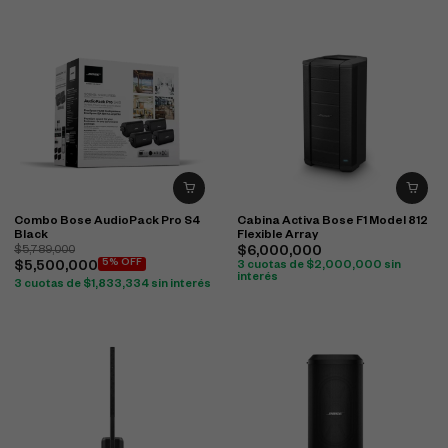
Combo Bose AudioPack Pro S4
Cabina Activa Bose F1 Model 812
Black
Flexible Array
$
5,789,000
$
6,000,000
5% OFF
$
5,500,000
3 cuotas de
$
2,000,000
sin
interés
3 cuotas de
$
1,833,334
sin interés