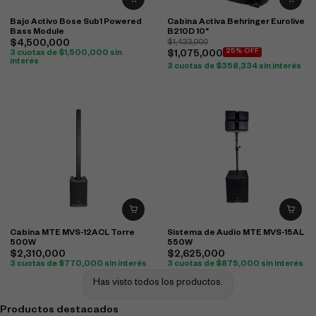
Bajo Activo Bose Sub1 Powered
Cabina Activa Behringer Eurolive
Bass Module
B210D 10"
$
4,500,000
$
1,433,000
25% OFF
3 cuotas de
$
1,500,000
sin
$
1,075,000
interés
3 cuotas de
$
358,334
sin interés
Cabina MTE MVS-12ACL Torre
Sistema de Audio MTE MVS-15AL
500W
550W
$
2,310,000
$
2,625,000
3 cuotas de
$
770,000
sin interés
3 cuotas de
$
875,000
sin interés
Has visto todos los productos.
Productos destacados