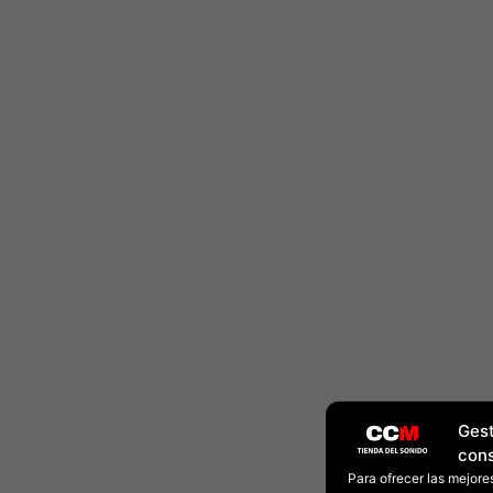
Gest
con
Para ofrecer las mejore