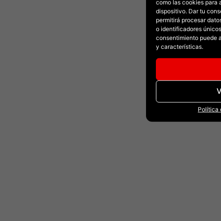
como las cookies para 
dispositivo. Dar tu con
permitirá procesar dat
o identificadores únicos 
consentimiento puede a
y características.
V
Política