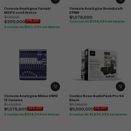
Consola Analógica Yamaki
Consola Analógica Soundcraft
M21FX con Efectos
EPM6
$
435,000
$
1,078,000
31% OFF
$
300,000
3 cuotas de
$
359,334
sin interés
3 cuotas de
$
100,000
sin interés
Consola Analógica Midas DM12
Combo Bose AudioPack Pro S4
12 Canales
Black
$
1,433,000
$
5,789,000
25% OFF
5% OFF
$
1,075,000
$
5,500,000
3 cuotas de
$
358,334
sin interés
3 cuotas de
$
1,833,334
sin interés