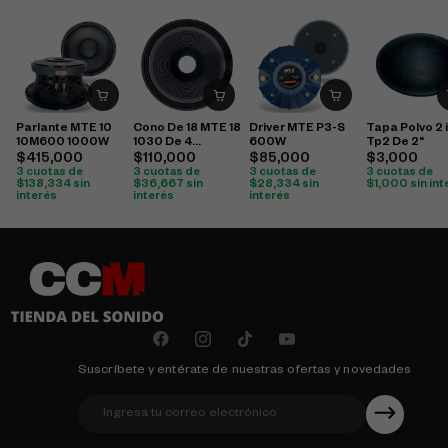
Parlante MTE 10
Cono De 18 MTE 18
Driver MTE P3-S
Tapa Polvo 2 
10M600 1000W
1030 De 4
600W
Tp2 De 2"
Pulgada
$
415,000
$
110,000
$
85,000
$
3,000
3 cuotas de
3 cuotas de
3 cuotas de
3 cuotas de
$
138,334
sin
$
36,667
sin
$
28,334
sin
$
1,000
sin int
interés
interés
interés
Suscríbete y entérate de nuestras ofertas y novedades