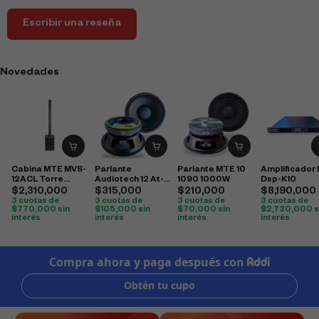
Escribir una reseña
Novedades
Cabina MTE MVS-
Parlante
Parlante MTE 10
Amplificador
12ACL Torre
Audiotech 12 At-
1090 1000W
Dsp-K10
500W
12110 1500W
$
2,310,000
$
315,000
$
210,000
$
8,190,000
3 cuotas de
3 cuotas de
3 cuotas de
3 cuotas de
$
770,000
sin
$
105,000
sin
$
70,000
sin
$
2,730,000
s
interés
interés
interés
interés