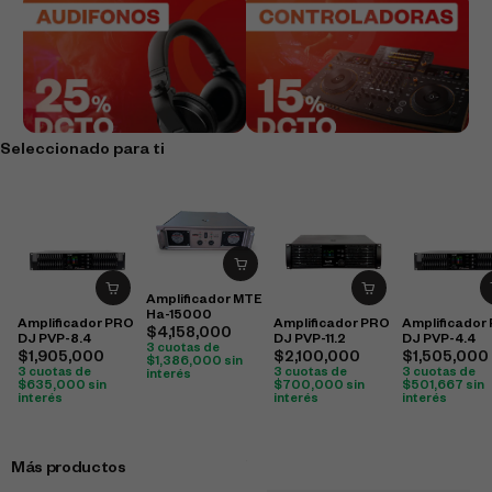
Seleccionado para ti
Amplificador MTE
Ha-15000
Amplificador PRO
Amplificador PRO
Amplificador
$
4,158,000
DJ PVP-8.4
DJ PVP-11.2
DJ PVP-4.4
3 cuotas de
$
1,905,000
$
2,100,000
$
1,505,000
$
1,386,000
sin
3 cuotas de
3 cuotas de
3 cuotas de
interés
$
635,000
sin
$
700,000
sin
$
501,667
sin
interés
interés
interés
Más productos