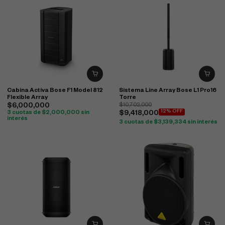
Cabina Activa Bose F1 Model 812
Sistema Line Array Bose L1 Pro16
Flexible Array
Torre
$
6,000,000
$
10,702,000
12% OFF
3 cuotas de
$
2,000,000
sin
$
9,418,000
interés
3 cuotas de
$
3,139,334
sin interés