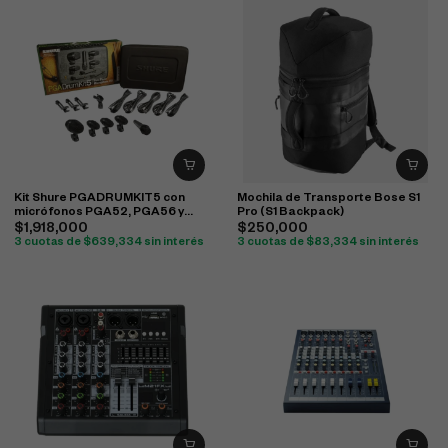
Kit Shure PGADRUMKIT5 con
Mochila de Transporte Bose S1
micrófonos PGA52, PGA56 y
Pro (S1 Backpack)
PGA57 para batería
$
1,918,000
$
250,000
3 cuotas de
$
639,334
sin interés
3 cuotas de
$
83,334
sin interés