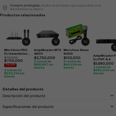
Compra protegida,
recibe el producto que esperabas o te
devolvemos tu dinero.
Productos relacionados
Micrófono PRO
Amplificador MTE
Microfono Shure
DJ Inalambrico
4800
Sv100
Amplificador 
UHV-822M
$
753,000
$
2,750,000
$
133,000
DJ PVP-6.4
$
700,000
3 cuotas de
3 cuotas de
$
1,680,000
$
916,667
sin
$
44,334
sin
7% OFF
3 cuotas de
interés
interés
$
560,000
sin
3 cuotas de
interés
$
233,334
sin
interés
Detalles del producto
Descripción del producto
Especificaciones del producto