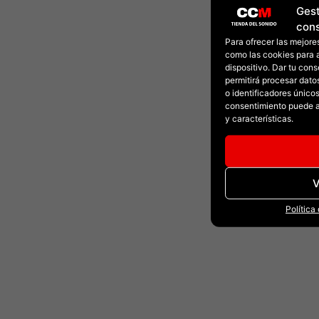
Gest
con
Para ofrecer las mejore
como las cookies para 
dispositivo. Dar tu con
permitirá procesar dat
o identificadores únicos 
consentimiento puede a
y características.
V
Política