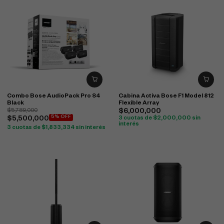
Combo Bose AudioPack Pro S4
Cabina Activa Bose F1 Model 812
Black
Flexible Array
$
5,789,000
$
6,000,000
5% OFF
$
5,500,000
3 cuotas de
$
2,000,000
sin
interés
3 cuotas de
$
1,833,334
sin interés