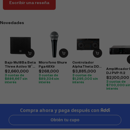
Escribir una reseña
Novedades
Bajo Mu18Ba Beta
Microfono Shure
Controlador
Three Activo 18″
Pga48Xlr
AlphaTheta DDJ-
Amplificador
500W
GRV6 4 canales
$
2,660,000
$
268,000
$
3,885,000
DJ PVP-11.2
3 cuotas de
3 cuotas de
3 cuotas de
$
2,100,000
$
886,667
sin
$
89,334
sin
$
1,295,000
sin
3 cuotas de
interés
interés
interés
$
700,000
si
interés