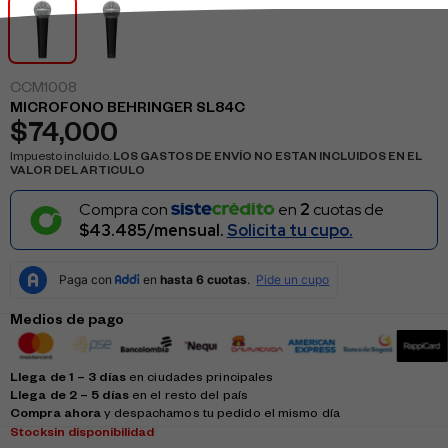
CCM1008
MICROFONO BEHRINGER SL84C
$
74,000
Impuesto incluido.
LOS GASTOS DE ENVÍO NO ESTAN INCLUIDOS EN EL
VALOR DEL ARTICULO
Compra con
en
2
cuotas de
$43.485/mensual.
Solicita tu cupo.
Medios de pago
Llega de 1 – 3 días
en ciudades principales
Llega de 2 – 5 días
en el resto del país
Compra ahora
y despachamos tu pedido el mismo día
Stock
sin disponibilidad