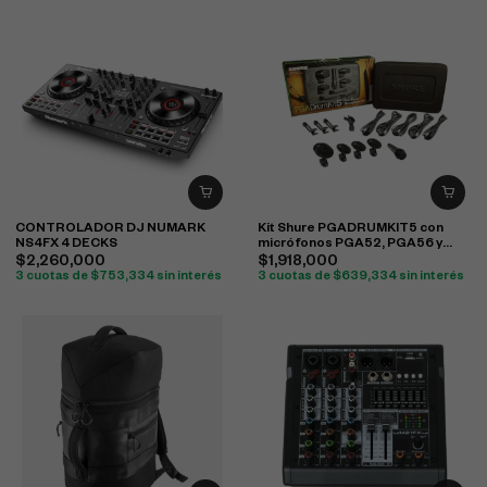
CONTROLADOR DJ NUMARK
Kit Shure PGADRUMKIT5 con
NS4FX 4 DECKS
micrófonos PGA52, PGA56 y
PGA57 para batería
$
2,260,000
$
1,918,000
3 cuotas de
$
753,334
sin interés
3 cuotas de
$
639,334
sin interés