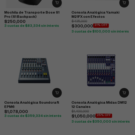
Mochila de Transporte Bose S1
Consola Analógica Yamaki
Pro (S1 Backpack)
M21FX con Efectos
$
250,000
$
435,000
31% OFF
3 cuotas de
$
83,334
sin interés
$
300,000
3 cuotas de
$
100,000
sin interés
Consola Analógica Soundcraft
Consola Analógica Midas DM12
EPM6
12 Canales
$
1,078,000
$
1,400,000
25% OFF
3 cuotas de
$
359,334
sin interés
$
1,050,000
3 cuotas de
$
350,000
sin interés