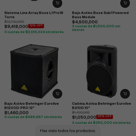
Sistema Line Array Bose L1 Pro16
Bajo Activo Bose Sub1 Powered
Torre
Bass Module
$
10,702,000
$
4,500,000
12% OFF
$
9,418,000
3 cuotas de
$
1,500,000
sin
interés
3 cuotas de
$
3,139,334
sin interés
Bajo Activo Behringer Eurolive
Cabina Activa Behringer Eurolive
B1200D-PRO 12"
B210D 10"
$
1,460,000
$
1,400,000
25% OFF
3 cuotas de
$
486,667
sin interés
$
1,050,000
3 cuotas de
$
350,000
sin interés
Has visto todos los productos.