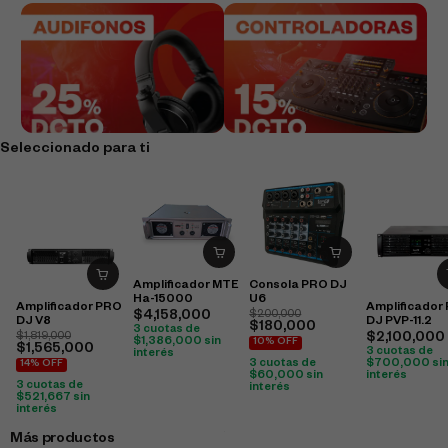
Seleccionado para ti
Amplificador MTE
Consola PRO DJ
Ha-15000
U6
Amplificador PRO
Amplificador
$
4,158,000
$
200,000
DJ V8
DJ PVP-11.2
$
180,000
3 cuotas de
$
1,819,000
$
2,100,000
$
1,386,000
sin
10% OFF
$
1,565,000
3 cuotas de
interés
3 cuotas de
$
700,000
si
14% OFF
$
60,000
sin
interés
3 cuotas de
interés
$
521,667
sin
interés
Más productos