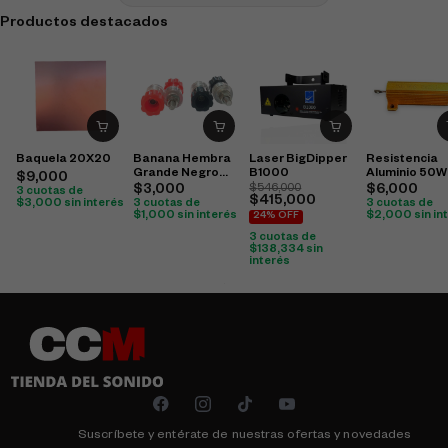
Productos destacados
Baquela 20X20
Banana Hembra
Laser BigDipper
Resistencia
Grande Negro
B1000
Aluminio 50W
$
9,000
Rojo (Cobre)
$
3,000
$
546,000
$
6,000
3 cuotas de
$
415,000
$
3,000
sin interés
3 cuotas de
3 cuotas de
$
1,000
sin interés
$
2,000
sin in
24% OFF
3 cuotas de
$
138,334
sin
interés
Suscríbete y entérate de nuestras ofertas y novedades