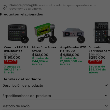
Compra protegida,
recibe el producto que esperabas o te
devolvemos tu dinero.
Productos relacionados
Consola PRO DJ
Microfono Shure
Amplificador MTE
Consola
B6L Interfaz
Sv100
Ha-15000
Behringer Xen
502S
$
244,000
$
133,000
$
4,158,000
$
404,000
$
190,000
$
295,000
3 cuotas de
3 cuotas de
$
44,334
sin
$
1,386,000
sin
22% OFF
27% OFF
interés
interés
3 cuotas de
3 cuotas de
$
63,334
sin
$
98,334
sin
interés
interés
Detalles del producto
Descripción del producto
Especificaciones del producto
Metodo de envío