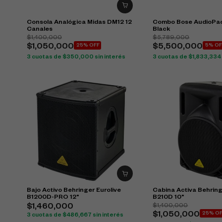
Consola Analógica Midas DM12 12
Combo Bose AudioPac
Canales
Black
$
1,400,000
$
5,789,000
$
1,050,000
25% OFF
$
5,500,000
5% OF
3 cuotas de
$
350,000
sin interés
3 cuotas de
$
1,833,334
Bajo Activo Behringer Eurolive
Cabina Activa Behring
B1200D-PRO 12"
B210D 10"
$
1,400,000
$
1,460,000
$
1,050,000
25% O
3 cuotas de
$
486,667
sin interés