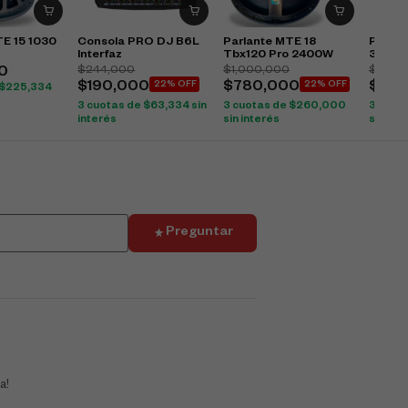
TE 15 1030
Consola PRO DJ B6L
Parlante MTE 18
Parlan
Interfaz
Tbx120 Pro 2400W
3000
$
244,000
$
1,000,000
$
961,
0
$
190,000
22% OFF
$
780,000
22% OFF
$
730
$
225,334
3 cuotas de
$
63,334
sin
3 cuotas de
$
260,000
3 cuot
interés
sin interés
sin int
Preguntar
a!