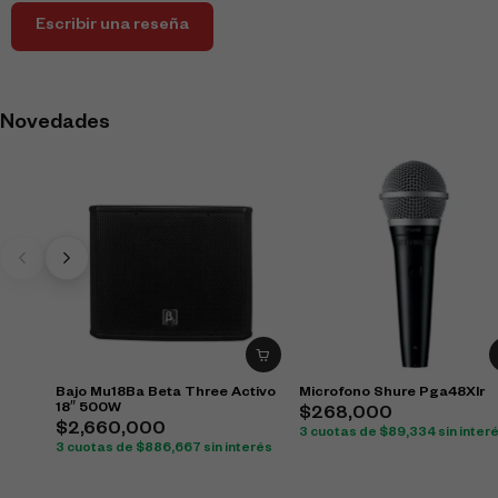
Escribir una reseña
Novedades
Bajo Mu18Ba Beta Three Activo
Microfono Shure Pga48Xlr
18″ 500W
$
268,000
$
2,660,000
3 cuotas de
$
89,334
sin inter
3 cuotas de
$
886,667
sin interés