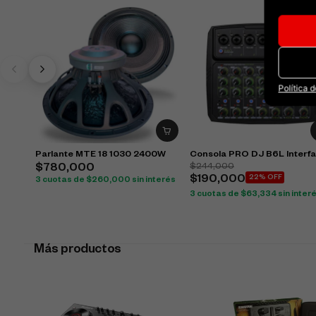
Política 
Parlante MTE 18 1030 2400W
Consola PRO DJ B6L Interf
$
244,000
$
780,000
$
190,000
22% OFF
3 cuotas de
$
260,000
sin interés
3 cuotas de
$
63,334
sin inter
Más productos