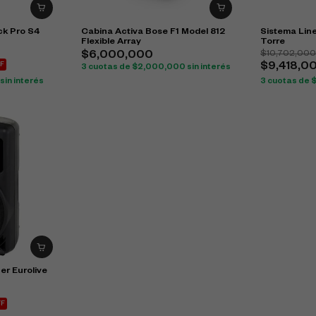
k Pro S4
Cabina Activa Bose F1 Model 812
Sistema Line
Flexible Array
Torre
$
10,702,00
$
6,000,000
F
$
9,418,0
3 cuotas de
$
2,000,000
sin interés
sin interés
3 cuotas de
er Eurolive
FF