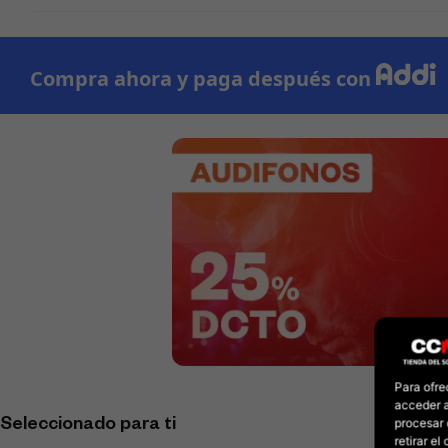
Para ofre
acceder a
procesar 
Seleccionado para ti
retirar e