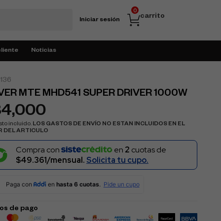
0
carrito
Iniciar sesión
cliente
Noticias
136
VER MTE MHD541 SUPER DRIVER 1000W
84,000
to incluido.
LOS GASTOS DE ENVÍO NO ESTAN INCLUIDOS EN EL
R DEL ARTICULO
Compra con
en
2
cuotas de
$49.361/mensual.
Solicita tu cupo.
os de pago