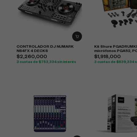
CONTROLADOR DJ NUMARK
Kit Shure PGADRUMK
NS4FX 4 DECKS
micrófonos PGA52, P
PGA57 para batería
$
2,260,000
$
1,918,000
3 cuotas de
$
753,334
sin interés
3 cuotas de
$
639,334
s