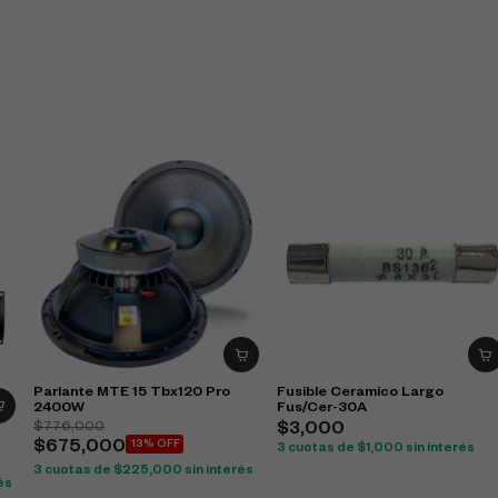
Parlante MTE 15 Tbx120 Pro
Fusible Ceramico Largo
2400W
Fus/Cer-30A
$
776,000
$
3,000
$
675,000
13% OFF
3 cuotas de
$
1,000
sin interés
3 cuotas de
$
225,000
sin interés
és