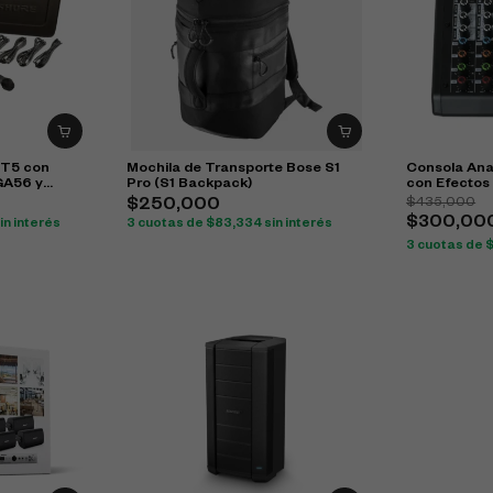
IT5 con
Mochila de Transporte Bose S1
Consola Ana
GA56 y
Pro (S1 Backpack)
con Efectos
$
435,000
$
250,000
$
300,00
in interés
3 cuotas de
$
83,334
sin interés
3 cuotas de