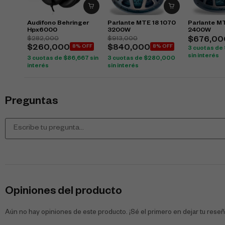
Audifono Behringer
Parlante MTE 18 1070
Parlante M
Hpx6000
3200W
2400W
$
282,000
$
913,000
$
676,00
$
260,000
8% OFF
$
840,000
8% OFF
3 cuotas de
sin interés
3 cuotas de
$
86,667
sin
3 cuotas de
$
280,000
interés
sin interés
Preguntas
Opiniones del producto
Aún no hay opiniones de este producto. ¡Sé el primero en dejar tu reseñ