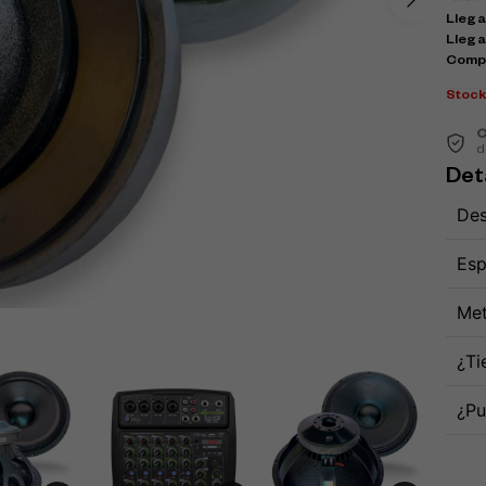
Llega 
Llega
Comp
Stoc
C
d
Det
Des
Esp
Met
¿Ti
¿Pu