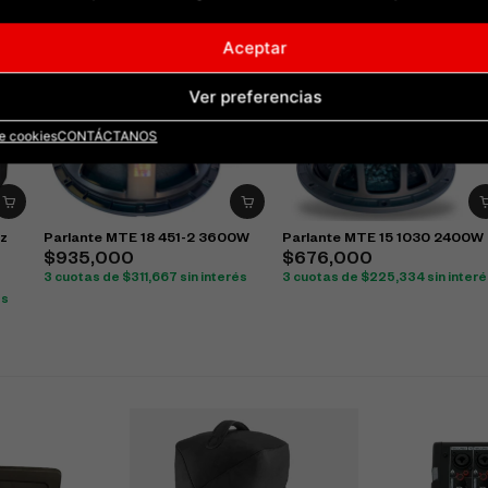
Aceptar
Ver preferencias
de cookies
CONTÁCTANOS
az
Parlante MTE 18 451-2 3600W
Parlante MTE 15 1030 2400W
$
935,000
$
676,000
3 cuotas de
$
311,667
sin interés
3 cuotas de
$
225,334
sin inter
és