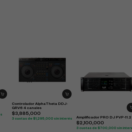
Controlador AlphaTheta DDJ-
GRV6 4 canales
$
3,885,000
és
Amplificador PRO DJ PVP-11.2
3 cuotas de
$
1,295,000
sin interés
$
2,100,000
3 cuotas de
$
700,000
sin inter