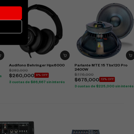
Audifono Behringer Hpx6000
Parlante MTE 15 Tbx120 Pro
2400W
$
282,000
$
776,000
$
260,000
8% OFF
és
$
675,000
13% OFF
3 cuotas de
$
86,667
sin interés
3 cuotas de
$
225,000
sin interés