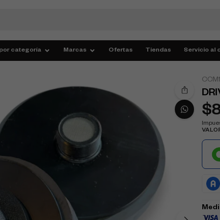
por categoría
Marcas
Ofertas
Tiendas
Servicio al 
CCM1
DRI
$
Impues
VALO
Medi