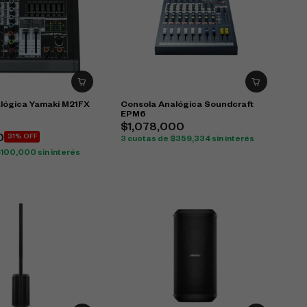
lógica Yamaki M21FX
Consola Analógica Soundcraft
EPM6
$
1,078,000
0
31% OFF
3 cuotas de
$
359,334
sin interés
$
100,000
sin interés