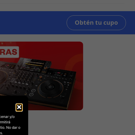
cenar y/o
rmitirá
io. No dar o
s.