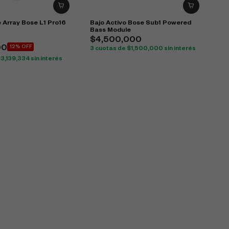
 Array Bose L1 Pro16
Bajo Activo Bose Sub1 Powered
Bass Module
0
$
4,500,000
00
12% OFF
3 cuotas de
$
1,500,000
sin interés
$
3,139,334
sin interés