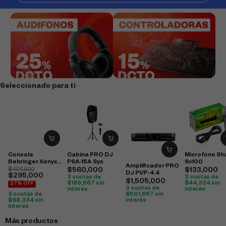
Seleccionado para ti
Consola
Cabina PRO DJ
Microfono Sh
Behringer Xenyx
PSA-15A Sys
Sv100
Amplificador PRO
502S
$
404,000
$
560,000
$
133,000
DJ PVP-4.4
$
295,000
3 cuotas de
3 cuotas de
$
1,505,000
$
186,667
sin
$
44,334
sin
27% OFF
3 cuotas de
interés
interés
3 cuotas de
$
501,667
sin
$
98,334
sin
interés
interés
Más productos