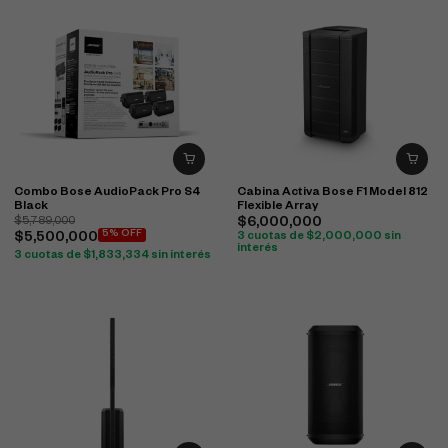
Combo Bose AudioPack Pro S4
Cabina Activa Bose F1 Model 812
Black
Flexible Array
$
5,789,000
$
6,000,000
5% OFF
$
5,500,000
3 cuotas de
$
2,000,000
sin
interés
3 cuotas de
$
1,833,334
sin interés