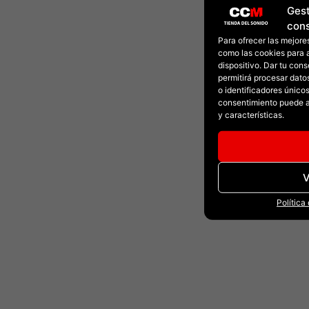
Gest
con
Para ofrecer las mejore
como las cookies para 
dispositivo. Dar tu con
permitirá procesar dat
o identificadores únicos 
consentimiento puede a
y características.
V
Política