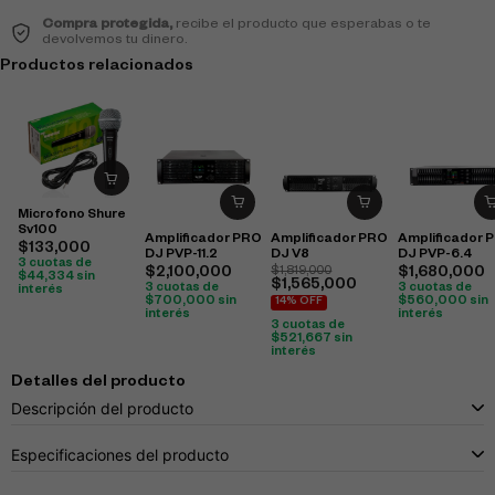
Compra protegida,
recibe el producto que esperabas o te
devolvemos tu dinero.
Productos relacionados
Microfono Shure
Sv100
Amplificador PRO
Amplificador PRO
Amplificador 
$
133,000
DJ PVP-11.2
DJ V8
DJ PVP-6.4
3 cuotas de
$
2,100,000
$
1,819,000
$
1,680,000
$
44,334
sin
$
1,565,000
3 cuotas de
3 cuotas de
interés
$
700,000
sin
$
560,000
sin
14% OFF
interés
interés
3 cuotas de
$
521,667
sin
interés
Detalles del producto
Descripción del producto
Especificaciones del producto