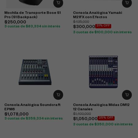
Mochila de Transporte Bose S1
Consola Analógica Yamaki
Pro (S1 Backpack)
M21FX con Efectos
$
250,000
$
435,000
31% OFF
3 cuotas de
$
83,334
sin interés
$
300,000
3 cuotas de
$
100,000
sin interés
Consola Analógica Soundcraft
Consola Analógica Midas DM12
EPM6
12 Canales
$
1,078,000
$
1,400,000
25% OFF
3 cuotas de
$
359,334
sin interés
$
1,050,000
3 cuotas de
$
350,000
sin interés