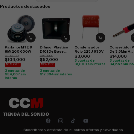
Productos destacados
Parlante MTE 8
Difusor Plástico
Condensador
Convertidor P
8Mt200 600W
Df01 De Base
Rojo 225J 630V
De 3,5Mm A
Para Tornillo
Conector Plug
$
116,000
$
60,000
$
3,000
$
14,000
$
104,000
$
52,000
15X19
Trs Estéreo
3 cuotas de
3 cuotas de
$
1,000
sin interés
$
4,667
sin in
10% OFF
13% OFF
3 cuotas de
3 cuotas de
$
34,667
sin
$
17,334
sin interés
interés
Suscríbete y entérate de nuestras ofertas y novedades