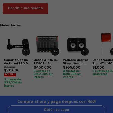
Escribir una reseña
Novedades
Soporte Cabina
Consola PRO DJ
Parlante Monitor
Condensado
de Pared PRO DJ
PM80S-II 8
Biamplificado
Rojo 474J 4
SP35H
Canales Análoga
Behringer K8
Cbb22
$
74,000
$
450,000
$
955,000
$
1,000
$
70,000
Bluetooth / USB
3 cuotas de
3 cuotas de
3 cuotas de
$
$
150,000
sin
$
318,334
sin
sin interés
5% OFF
interés
interés
3 cuotas de
$
23,334
sin
interés