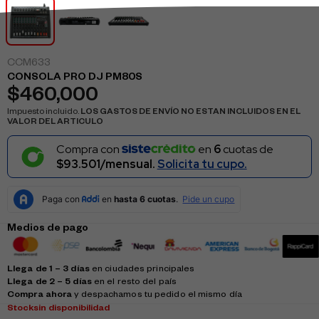
CCM633
CONSOLA PRO DJ PM80S
$
460,000
Impuesto incluido.
LOS GASTOS DE ENVÍO NO ESTAN INCLUIDOS EN EL
VALOR DEL ARTICULO
Compra con
en
6
cuotas de
$93.501/mensual.
Solicita tu cupo.
Medios de pago
Llega de 1 – 3 días
en ciudades principales
Llega de 2 – 5 días
en el resto del país
Compra ahora
y despachamos tu pedido el mismo día
Stock
sin disponibilidad