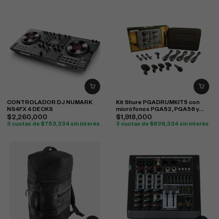
CONTROLADOR DJ NUMARK
Kit Shure PGADRUMKIT5 con
NS4FX 4 DECKS
micrófonos PGA52, PGA56 y
PGA57 para batería
$
2,260,000
$
1,918,000
3 cuotas de
$
753,334
sin interés
3 cuotas de
$
639,334
sin interés