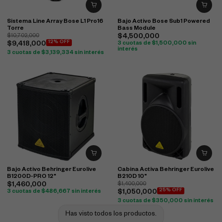
Sistema Line Array Bose L1 Pro16
Bajo Activo Bose Sub1 Powered
Torre
Bass Module
$
10,702,000
$
4,500,000
12% OFF
$
9,418,000
3 cuotas de
$
1,500,000
sin
interés
3 cuotas de
$
3,139,334
sin interés
Bajo Activo Behringer Eurolive
Cabina Activa Behringer Eurolive
B1200D-PRO 12"
B210D 10"
$
1,460,000
$
1,400,000
25% OFF
3 cuotas de
$
486,667
sin interés
$
1,050,000
3 cuotas de
$
350,000
sin interés
Has visto todos los productos.