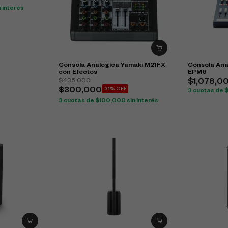
n interés
Consola Analógica Yamaki M21FX
Consola Ana
con Efectos
EPM6
$
435,000
$
1,078,0
$
300,000
31% OFF
3 cuotas de
3 cuotas de
$
100,000
sin interés