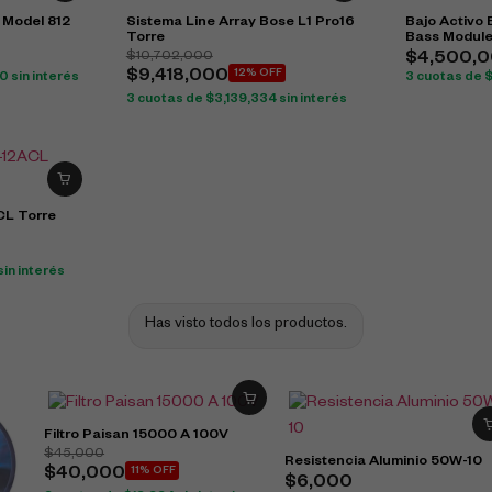
 Model 812
Sistema Line Array Bose L1 Pro16
Bajo Activo
Torre
Bass Modul
$
10,702,000
$
4,500,
$
9,418,000
12% OFF
00
sin interés
3 cuotas de
3 cuotas de
$
3,139,334
sin interés
CL Torre
sin interés
Has visto todos los productos.
Filtro Paisan 15000 A 100V
$
45,000
Resistencia Aluminio 50W-10
$
40,000
11% OFF
$
6,000