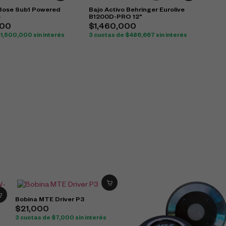
 Bose Sub1 Powered
Bajo Activo Behringer Eurolive
e
B1200D-PRO 12"
000
$
1,460,000
$
1,500,000
sin interés
3 cuotas de
$
486,667
sin interés
Bobina MTE Driver P3
$
21,000
3 cuotas de
$
7,000
sin interés