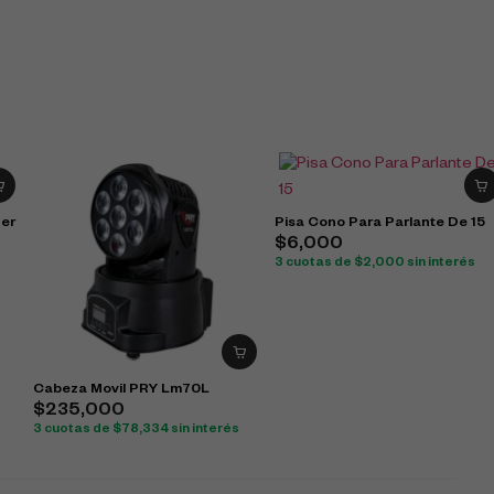
ger
Pisa Cono Para Parlante De 15
$
6,000
3 cuotas de
$
2,000
sin interés
Cabeza Movil PRY Lm70L
$
235,000
3 cuotas de
$
78,334
sin interés