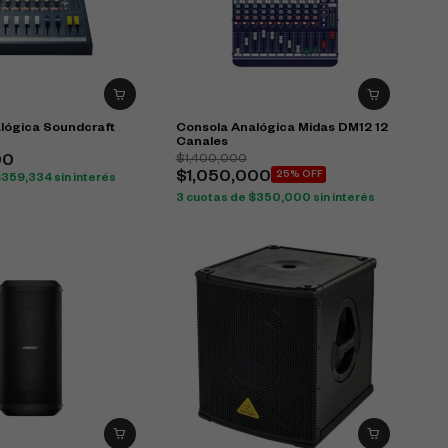
lógica Soundcraft
Consola Analógica Midas DM12 12
Canales
$
1,400,000
00
$
1,050,000
25% OFF
$
359,334
sin interés
3 cuotas de
$
350,000
sin interés