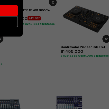
Parlante MTE 15 401 3000W
$
961,000
$
730,000
24% OFF
3 cuotas de
$
243,334
sin interés
Controlador Pioneer Ddj-Flx4
$
1,455,000
3 cuotas de
$
485,000
sin interés
és