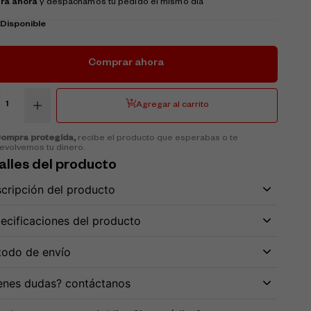
ra ahora
y despachamos tu pedido el mismo día
k
Disponible
Comprar ahora
Agregar al carrito
ompra protegida,
recibe el producto que esperabas o te
evolvemos tu dinero.
alles del producto
cripción del producto
ecificaciones del producto
odo de envío
enes dudas? contáctanos