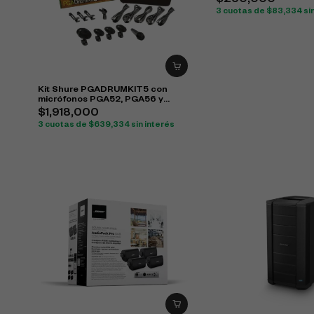
$
250,000
3 cuotas de
$
83,334
si
Kit Shure PGADRUMKIT5 con
micrófonos PGA52, PGA56 y
PGA57 para batería
$
1,918,000
3 cuotas de
$
639,334
sin interés