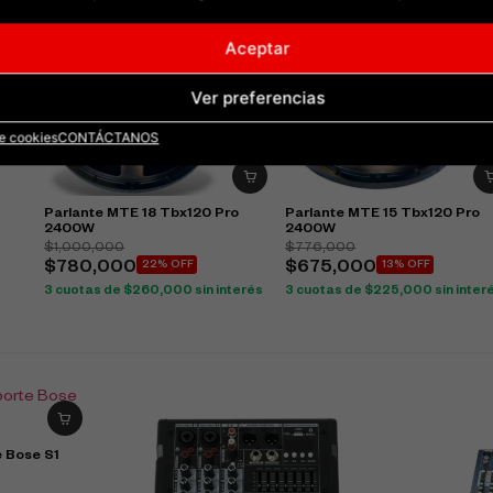
Aceptar
W
és
Ver preferencias
de cookies
CONTÁCTANOS
Parlante MTE 18 Tbx120 Pro
Parlante MTE 15 Tbx120 Pro
2400W
2400W
$
1,000,000
$
776,000
$
780,000
22% OFF
$
675,000
13% OFF
3 cuotas de
$
260,000
sin interés
3 cuotas de
$
225,000
sin inter
e Bose S1