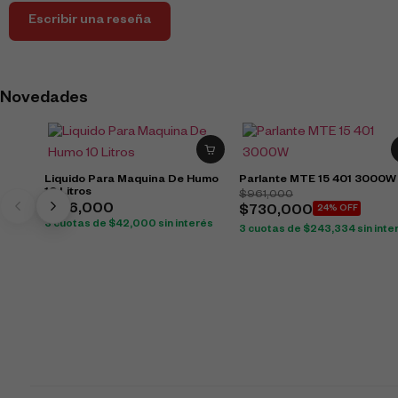
Escribir una reseña
Novedades
Liquido Para Maquina De Humo
Parlante MTE 15 401 3000W
10 Litros
$
961,000
$
126,000
$
730,000
24% OFF
3 cuotas de
$
42,000
sin interés
3 cuotas de
$
243,334
sin inte