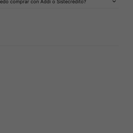
edo comprar con Addi o Sistecrédito?
te MTE 15
Audifono Pioneer Dj
Audifono Behringer
0 Pro 2400W
Hdj-X5-S
Hpx6000
000
$
282,000
$
455,000
,000
13% OFF
$
260,000
8% OFF
3 cuotas de
$
151,667
sin
interés
as de
$
225,000
3 cuotas de
$
86,667
sin
erés
interés