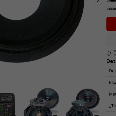
Comp
Stoc
C
d
Det
Des
Esp
Met
¿Ti