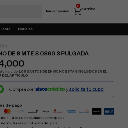
0
carrito
Iniciar sesión
cliente
Noticias
583
O DE 8 MTE 8 0860 3 PULGADA
14,000
to incluido.
LOS GASTOS DE ENVÍO NO ESTAN INCLUIDOS EN EL
R DEL ARTICULO
Compra con
y
solicita tu cupo.
os de pago
de 1 – 3 días
en ciudades principales
 de 2 – 5 días
en el resto del país