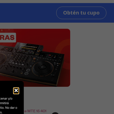
cenar y/o
rmitirá
io. No dar o
s.