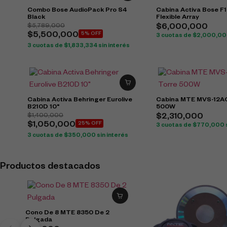
Combo Bose AudioPack Pro S4
Cabina Activa Bose F1
Black
Flexible Array
$
5,789,000
$
6,000,000
$
5,500,000
5% OFF
3 cuotas de
$
2,000,0
3 cuotas de
$
1,833,334
sin interés
Cabina Activa Behringer Eurolive
Cabina MTE MVS-12A
B210D 10"
500W
$
1,400,000
$
2,310,000
$
1,050,000
25% OFF
3 cuotas de
$
770,000
3 cuotas de
$
350,000
sin interés
Productos destacados
Cono De 8 MTE 8350 De 2
Pulgada