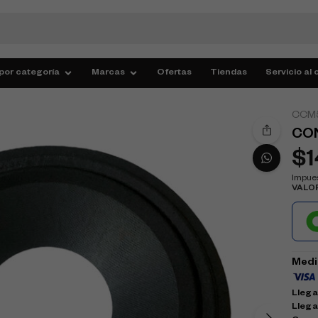
por categoría
Marcas
Ofertas
Tiendas
Servicio al 
CCM
CON
$
Impues
VALO
Medi
Llega 
Llega