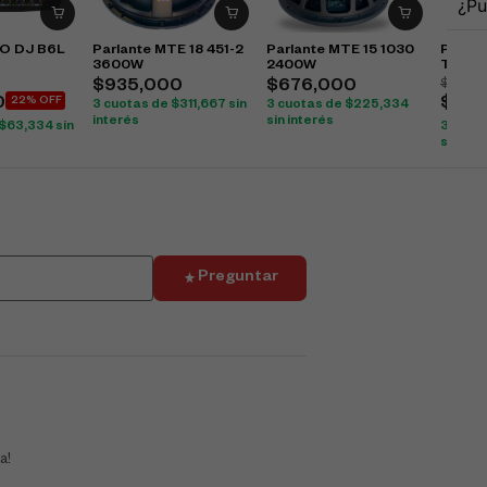
¿Pu
RO DJ B6L
Parlante MTE 18 451-2
Parlante MTE 15 1030
Parlan
3600W
2400W
Tbx12
$
776,
$
935,000
$
676,000
0
22% OFF
$
675
3 cuotas de
$
311,667
sin
3 cuotas de
$
225,334
interés
sin interés
$
63,334
sin
3 cuot
sin int
Preguntar
a!