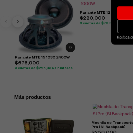
Parlante MTE 12 1290 1000
$
220,000
3 cuotas de
$
73,334
sin inter
Política 
Parlante MTE 15 1030 2400W
$
676,000
3 cuotas de
$
225,334
sin interés
Más productos
Mochila de Transport
Pro (S1 Backpack)