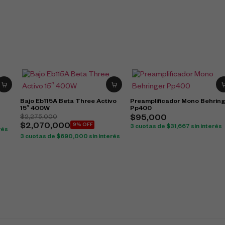
Bajo Eb115A Beta Three Activo
Preamplificador Mono Behrin
15″ 400W
Pp400
$
2,275,000
$
95,000
$
2,070,000
9% OFF
3 cuotas de
$
31,667
sin interés
rés
3 cuotas de
$
690,000
sin interés