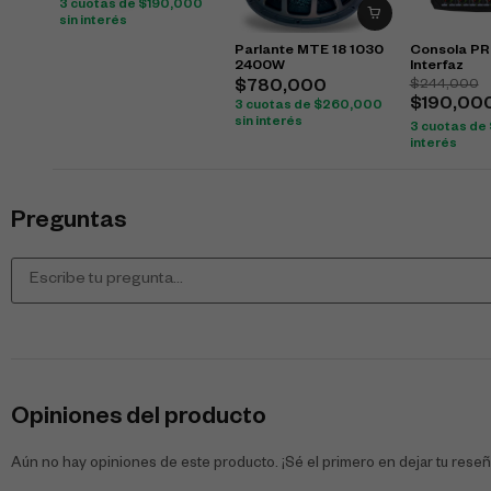
3 cuotas de
$
190,000
sin interés
Parlante MTE 18 1030
Consola P
2400W
Interfaz
$
244,000
$
780,000
$
190,00
3 cuotas de
$
260,000
sin interés
3 cuotas de
interés
Preguntas
Opiniones del producto
Aún no hay opiniones de este producto. ¡Sé el primero en dejar tu reseñ