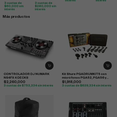
interés
interés
3 cuotas de
3 cuotas de
$
60,000
sin
$
280,000
sin
interés
interés
Más productos
CONTROLADOR DJ NUMARK
Kit Shure PGADRUMKIT5 con
NS4FX 4 DECKS
micrófonos PGA52, PGA56 y
PGA57 para batería
$
2,260,000
$
1,918,000
3 cuotas de
$
753,334
sin interés
3 cuotas de
$
639,334
sin interés