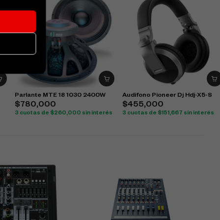
Parlante MTE 18 1030 2400W
Audifono Pioneer Dj Hdj-X5-S
$
780,000
$
455,000
3 cuotas de
$
260,000
sin interés
3 cuotas de
$
151,667
sin interés