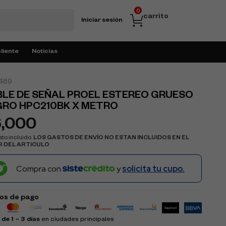
0
carrito
Iniciar sesión
cliente
Noticias
469
LE DE SEÑAL PROEL ESTEREO GRUESO
GRO HPC210BK X METRO
6,000
to incluido.
LOS GASTOS DE ENVÍO NO ESTAN INCLUIDOS EN EL
R DEL ARTICULO
Compra con
y
solicita tu cupo.
os de pago
de 1 – 3 días
en ciudades principales