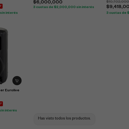
$
10,702,00
$
6,000,000
F
$
9,418,0
3 cuotas de
$
2,000,000
sin interés
sin interés
3 cuotas de
er Eurolive
FF
sin interés
Has visto todos los productos.