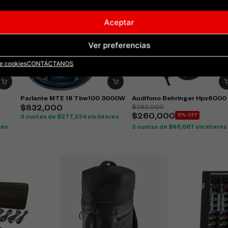
Aceptar
Ver preferencias
de cookies
CONTÁCTANOS
Parlante MTE 18 Tbw100 3000W
Audifono Behringer Hpx6000
$
282,000
$
832,000
$
260,000
8% OFF
3 cuotas de
$
277,334
sin interés
rés
3 cuotas de
$
86,667
sin interés