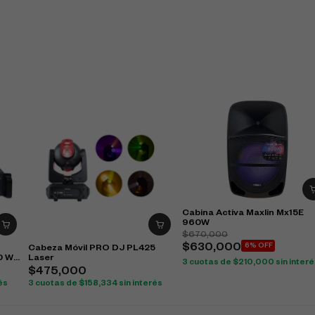
Cabina Activa Maxlin Mx15E
960W
$
670,000
$
630,000
6% OFF
Cabeza Móvil PRO DJ PL425
0 W
Laser
3 cuotas de
$
210,000
sin inter
$
475,000
és
3 cuotas de
$
158,334
sin interés