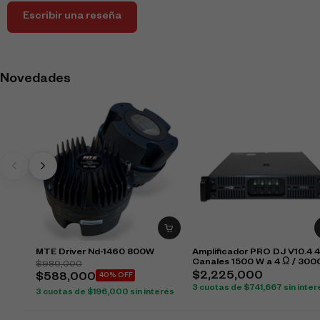
Escribir una reseña
Novedades
MTE Driver Nd-1460 800W
Amplificador PRO DJ V10.4 4
Canales 1500 W a 4 Ω / 300
$
980,000
Bridge
$
2,225,000
$
588,000
40% OFF
3 cuotas de
$
741,667
sin inter
3 cuotas de
$
196,000
sin interés