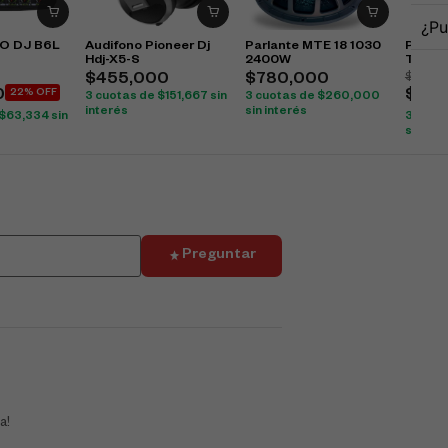
¿Pu
RO DJ B6L
Audifono Pioneer Dj
Parlante MTE 18 1030
Parlan
Hdj-X5-S
2400W
Tbx12
$
776,
$
455,000
$
780,000
0
22% OFF
$
675
3 cuotas de
$
151,667
sin
3 cuotas de
$
260,000
interés
sin interés
$
63,334
sin
3 cuot
sin int
Preguntar
a!