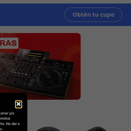
cenar y/o
rmitirá
io. No dar o
s.