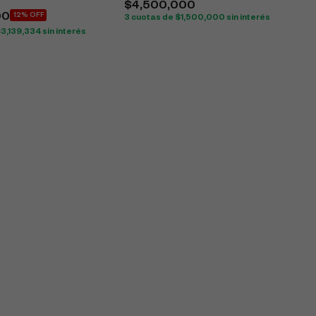
0
$
4,500,000
00
12% OFF
3 cuotas de
$
1,500,000
sin interés
$
3,139,334
sin interés