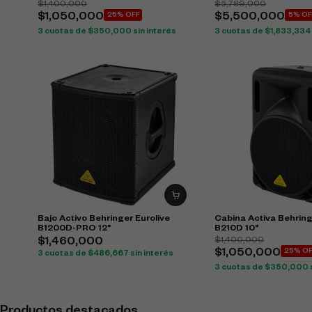
$
1,400,000
$
5,789,000
$
1,050,000
25% OFF
$
5,500,000
5% OF
3 cuotas de
$
350,000
sin interés
3 cuotas de
$
1,833,334
Bajo Activo Behringer Eurolive
Cabina Activa Behring
B1200D-PRO 12"
B210D 10"
$
1,400,000
$
1,460,000
$
1,050,000
25% O
3 cuotas de
$
486,667
sin interés
3 cuotas de
$
350,000