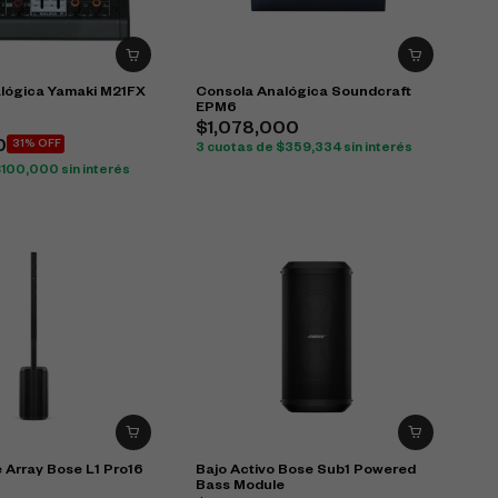
lógica Yamaki M21FX
Consola Analógica Soundcraft
EPM6
$
1,078,000
0
31% OFF
3 cuotas de
$
359,334
sin interés
$
100,000
sin interés
 Array Bose L1 Pro16
Bajo Activo Bose Sub1 Powered
Bass Module