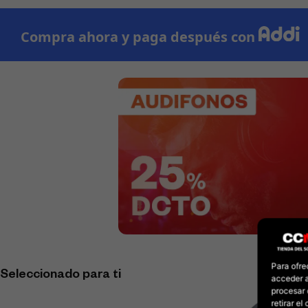
Para ofre
Seleccionado para ti
acceder a
procesar 
retirar e