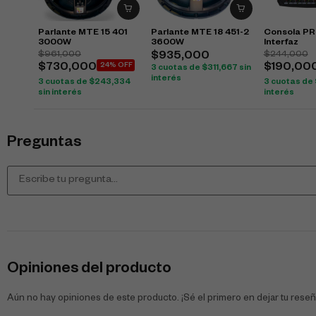
Parlante MTE 15 401
Parlante MTE 18 451-2
Consola P
3000W
3600W
Interfaz
$
961,000
$
244,000
$
935,000
$
730,000
24% OFF
$
190,00
3 cuotas de
$
311,667
sin
interés
3 cuotas de
$
243,334
3 cuotas de
sin interés
interés
Preguntas
Opiniones del producto
Aún no hay opiniones de este producto. ¡Sé el primero en dejar tu reseñ