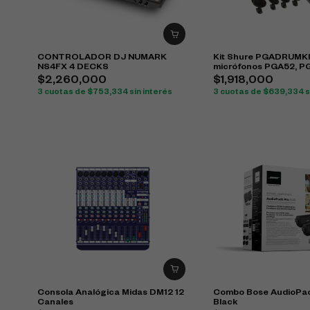
CONTROLADOR DJ NUMARK
Kit Shure PGADRUMK
NS4FX 4 DECKS
micrófonos PGA52, P
PGA57 para batería
$
2,260,000
$
1,918,000
3 cuotas de
$
753,334
sin interés
3 cuotas de
$
639,334
s
Consola Analógica Midas DM12 12
Combo Bose AudioPac
Canales
Black