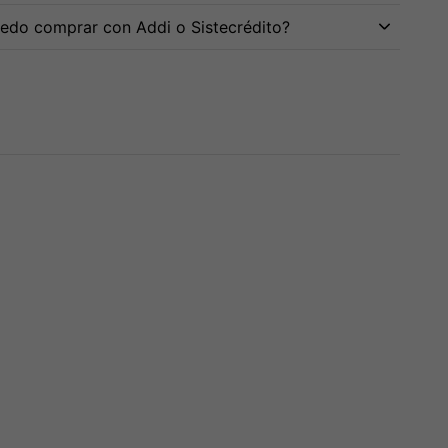
edo comprar con Addi o Sistecrédito?
te MTE 15
Controlador Dj Pioneer
Audifono Behringer
0 Pro 2400W
Ddj-Rev1
Hpx2000
000
$
1,245,000
$
85,000
,000
13% OFF
3 cuotas de
$
415,000
3 cuotas de
$
28,334
sin
sin interés
interés
as de
$
225,000
erés