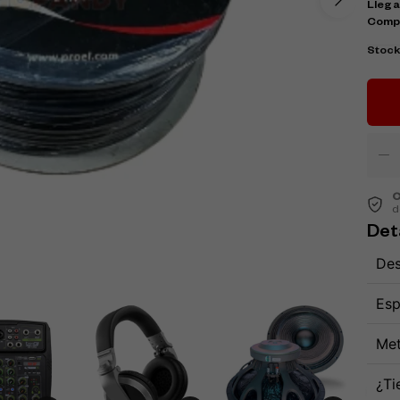
Llega
Comp
Stoc
C
d
Det
Des
Esp
Met
¿Ti