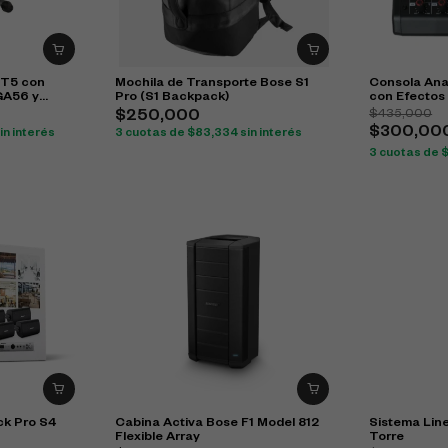
IT5 con
Mochila de Transporte Bose S1
Consola Ana
GA56 y
Pro (S1 Backpack)
con Efectos
$
435,000
$
250,000
$
300,00
in interés
3 cuotas de
$
83,334
sin interés
3 cuotas de
k Pro S4
Cabina Activa Bose F1 Model 812
Sistema Line
Flexible Array
Torre