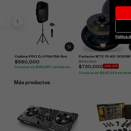
Política 
Cabina PRO DJ PSA-15A Sys
Parlante MTE 15 401 3000W
$
961,000
$
560,000
$
730,000
24% OFF
3 cuotas de
$
186,667
sin interés
3 cuotas de
$
243,334
sin inte
Más productos