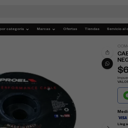
por categoría
Marcas
Ofertas
Tiendas
Servicio al 
CCM
CAB
NE
$
Impues
VALO
Medi
Llega 