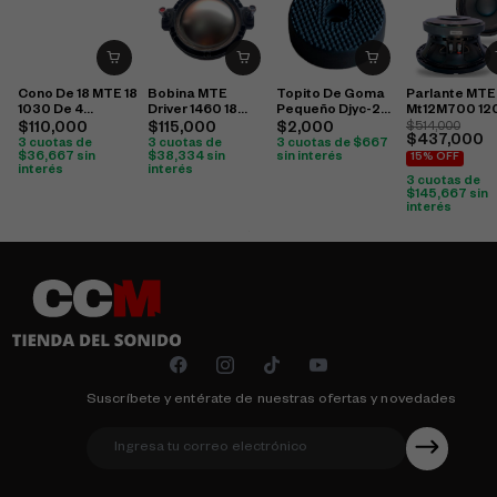
Cono De 18 MTE 18
Bobina MTE
Topito De Goma
Parlante MTE
1030 De 4
Driver 1460 18
Pequeño Djyc-20-
Mt12M700 1
Pulgada
Sound De 3
2
$
110,000
$
115,000
$
2,000
$
514,000
$
437,000
3 cuotas de
3 cuotas de
3 cuotas de
$
667
$
36,667
sin
$
38,334
sin
sin interés
15% OFF
interés
interés
3 cuotas de
$
145,667
sin
interés
Suscríbete y entérate de nuestras ofertas y novedades