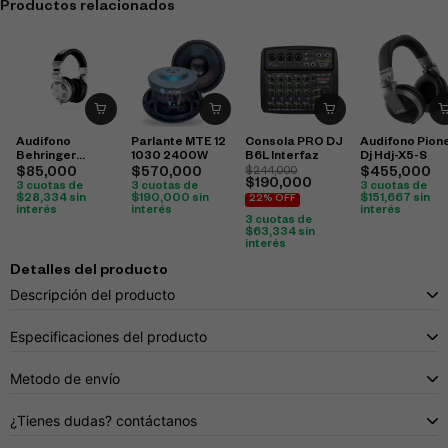
Productos relacionados
Audifono
Parlante MTE 12
Consola PRO DJ
Audifono Pion
Behringer
1030 2400W
B6L Interfaz
Dj Hdj-X5-S
Hpx2000
$
85,000
$
570,000
$
244,000
$
455,000
$
190,000
3 cuotas de
3 cuotas de
3 cuotas de
$
28,334
sin
$
190,000
sin
$
151,667
sin
22% OFF
interés
interés
interés
3 cuotas de
$
63,334
sin
interés
Detalles del producto
Descripción del producto
Especificaciones del producto
Metodo de envío
¿Tienes dudas? contáctanos