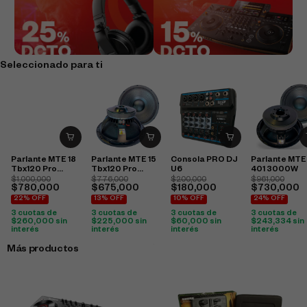
Seleccionado para ti
Parlante MTE 18
Parlante MTE 15
Consola PRO DJ
Parlante MTE
Tbx120 Pro
Tbx120 Pro
U6
401 3000W
2400W
2400W
$
1,000,000
$
776,000
$
200,000
$
961,000
$
780,000
$
675,000
$
180,000
$
730,000
22% OFF
13% OFF
10% OFF
24% OFF
3 cuotas de
3 cuotas de
3 cuotas de
3 cuotas de
$
260,000
sin
$
225,000
sin
$
60,000
sin
$
243,334
sin
interés
interés
interés
interés
Más productos