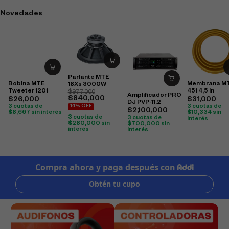
Novedades
Parlante MTE
Bobina MTE
Membrana MT
18Xs 3000W
Tweeter 1201
451 4,5 in
$
977,000
Amplificador PRO
$
840,000
$
26,000
$
31,000
DJ PVP-11.2
3 cuotas de
3 cuotas de
14% OFF
$
2,100,000
$
8,667
sin interés
$
10,334
sin
3 cuotas de
3 cuotas de
interés
$
280,000
sin
$
700,000
sin
interés
interés