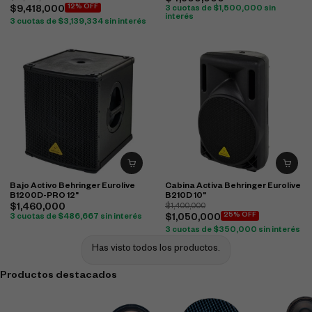
$
4,500,000
12% OFF
$
9,418,000
3 cuotas de
$
1,500,000
sin
interés
3 cuotas de
$
3,139,334
sin interés
Bajo Activo Behringer Eurolive
Cabina Activa Behringer Eurolive
B1200D-PRO 12"
B210D 10"
$
1,460,000
$
1,400,000
25% OFF
3 cuotas de
$
486,667
sin interés
$
1,050,000
3 cuotas de
$
350,000
sin interés
Has visto todos los productos.
Productos destacados