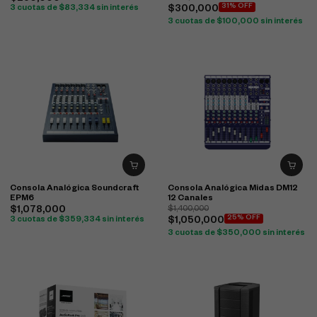
31% OFF
3 cuotas de
$
83,334
sin interés
$
300,000
3 cuotas de
$
100,000
sin interés
Consola Analógica Soundcraft
Consola Analógica Midas DM12
EPM6
12 Canales
$
1,078,000
$
1,400,000
25% OFF
3 cuotas de
$
359,334
sin interés
$
1,050,000
3 cuotas de
$
350,000
sin interés