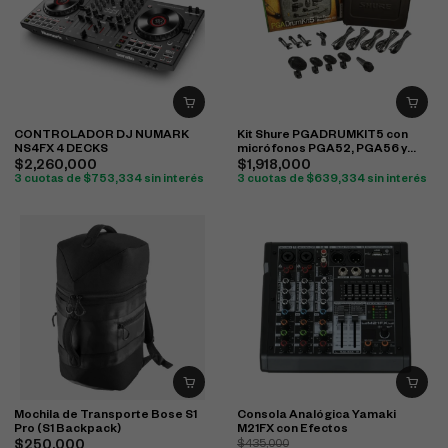
CONTROLADOR DJ NUMARK
Kit Shure PGADRUMKIT5 con
NS4FX 4 DECKS
micrófonos PGA52, PGA56 y
PGA57 para batería
$
2,260,000
$
1,918,000
3 cuotas de
$
753,334
sin interés
3 cuotas de
$
639,334
sin interés
Mochila de Transporte Bose S1
Consola Analógica Yamaki
Pro (S1 Backpack)
M21FX con Efectos
$
250,000
$
435,000