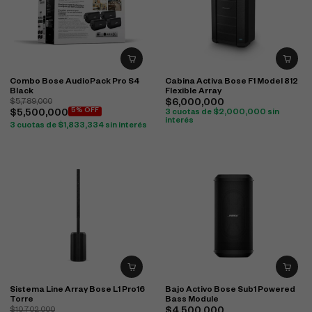
Combo Bose AudioPack Pro S4
Cabina Activa Bose F1 Model 812
Black
Flexible Array
$
5,789,000
$
6,000,000
5% OFF
$
5,500,000
3 cuotas de
$
2,000,000
sin
interés
3 cuotas de
$
1,833,334
sin interés
Sistema Line Array Bose L1 Pro16
Bajo Activo Bose Sub1 Powered
Torre
Bass Module
$
10,702,000