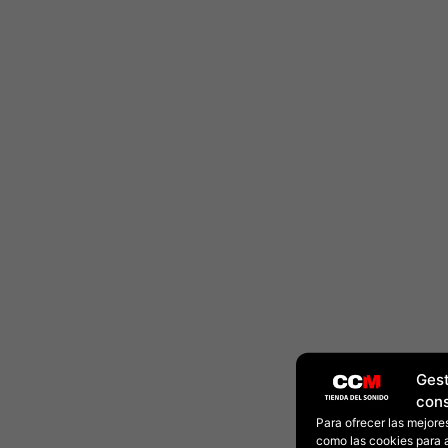
Gest
con
Para ofrecer las mejore
como las cookies para 