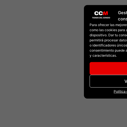
Gest
con
Para ofrecer las mejore
como las cookies para 
dispositivo. Dar tu con
permitirá procesar dat
o identificadores únicos 
consentimiento puede a
y características.
V
Política