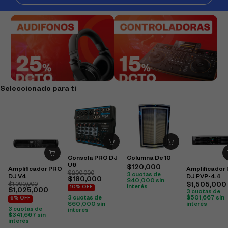
Seleccionado para ti
Consola PRO DJ
Columna De 10
U6
$
120,000
Amplificador PRO
Amplificador
$
200,000
3 cuotas de
DJ V4
DJ PVP-4.4
$
180,000
$
40,000
sin
$
1,090,000
$
1,505,000
interés
10% OFF
$
1,025,000
3 cuotas de
3 cuotas de
$
501,667
sin
6% OFF
$
60,000
sin
interés
3 cuotas de
interés
$
341,667
sin
interés