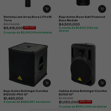
Sistema Line Array Bose L1 Pro16
Bajo Activo Bose Sub1 Powered
Torre
Bass Module
$
10,702,000
$
4,500,000
12% OFF
$
9,418,000
3 cuotas de
$
1,500,000
sin
interés
3 cuotas de
$
3,139,334
sin interés
Bajo Activo Behringer Eurolive
Cabina Activa Behringer Eurolive
B1200D-PRO 12"
B210D 10"
$
1,460,000
$
1,400,000
25% OFF
3 cuotas de
$
486,667
sin interés
$
1,050,000
3 cuotas de
$
350,000
sin interés