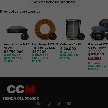
Has visto todos los productos.
Productos destacados
Amplificador MTE
Membrana MTE 15
Columna De 10
Parlante MTE
4800
- 18 Tbw100 Mt15
0870 700W
$
120,000
$
2,750,000
$
37,000
$
223,000
3 cuotas de
$
165,000
3 cuotas de
3 cuotas de
$
40,000
sin
$
916,667
sin
$
12,334
sin
interés
26% OFF
interés
interés
3 cuotas de
$
55,000
sin
interés