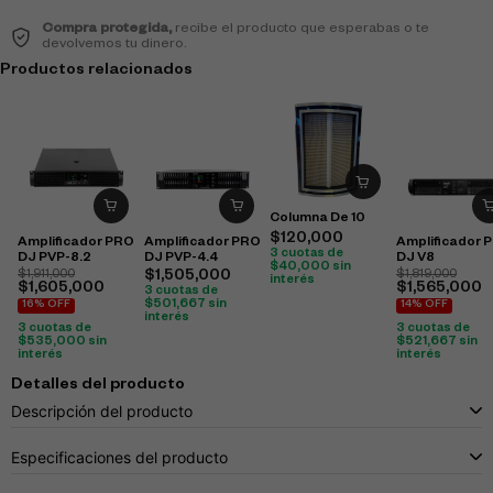
Compra protegida,
recibe el producto que esperabas o te
devolvemos tu dinero.
Productos relacionados
Columna De 10
$
120,000
Amplificador PRO
Amplificador PRO
Amplificador 
3 cuotas de
DJ PVP-8.2
DJ PVP-4.4
DJ V8
$
40,000
sin
$
1,911,000
$
1,505,000
$
1,819,000
interés
$
1,605,000
$
1,565,000
3 cuotas de
$
501,667
sin
16% OFF
14% OFF
interés
3 cuotas de
3 cuotas de
$
535,000
sin
$
521,667
sin
interés
interés
Detalles del producto
Descripción del producto
Especificaciones del producto