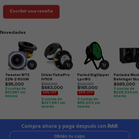
Escribir una reseña
Novedades
Tweeter MTE
Driver FaitalPro
Parled BigDipper
Parlante Moni
22N-2 600W
Hf109
Lpc180
Behringer St
50Usb
$
95,000
$
899,000
$
220,000
$
685,000
$
683,000
$
165,000
3 cuotas de
3 cuotas de
$
31,667
sin
$
228,334
sin
24% OFF
25% OFF
interés
interés
3 cuotas de
3 cuotas de
$
227,667
sin
$
55,000
sin
interés
interés