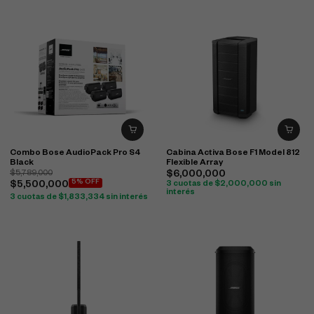
Combo Bose AudioPack Pro S4
Cabina Activa Bose F1 Model 812
Black
Flexible Array
$
5,789,000
$
6,000,000
5% OFF
$
5,500,000
3 cuotas de
$
2,000,000
sin
interés
3 cuotas de
$
1,833,334
sin interés