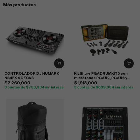
Más productos
CONTROLADOR DJ NUMARK
Kit Shure PGADRUMKIT5 con
NS4FX 4 DECKS
micrófonos PGA52, PGA56 y
PGA57 para batería
$
2,260,000
$
1,918,000
3 cuotas de
$
753,334
sin interés
3 cuotas de
$
639,334
sin interés