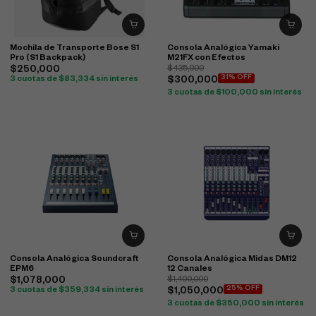
Mochila de Transporte Bose S1
Consola Analógica Yamaki
Pro (S1 Backpack)
M21FX con Efectos
$
250,000
$
435,000
31% OFF
3 cuotas de
$
83,334
sin interés
$
300,000
3 cuotas de
$
100,000
sin interés
Consola Analógica Soundcraft
Consola Analógica Midas DM12
EPM6
12 Canales
$
1,078,000
$
1,400,000
25% OFF
3 cuotas de
$
359,334
sin interés
$
1,050,000
3 cuotas de
$
350,000
sin interés