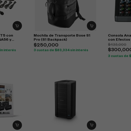
IT5 con
Mochila de Transporte Bose S1
Consola Ana
GA56 y
Pro (S1 Backpack)
con Efectos
$
435,000
$
250,000
$
300,00
in interés
3 cuotas de
$
83,334
sin interés
3 cuotas de