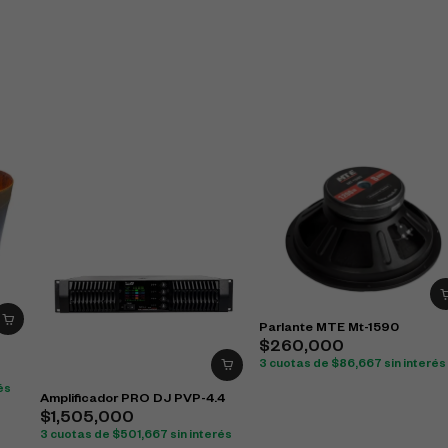
Parlante MTE Mt-1590
$
260,000
3 cuotas de
$
86,667
sin interés
és
Amplificador PRO DJ PVP-4.4
$
1,505,000
3 cuotas de
$
501,667
sin interés