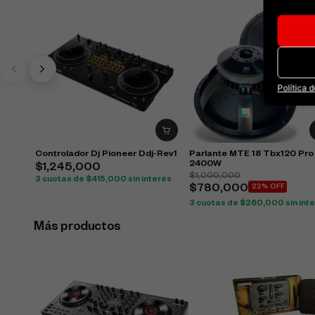
Política 
Controlador Dj Pioneer Ddj-Rev1
Parlante MTE 18 Tbx120 Pro
2400W
$
1,245,000
$
1,000,000
3 cuotas de
$
415,000
sin interés
$
780,000
22% OFF
3 cuotas de
$
260,000
sin int
Más productos