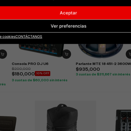
Aceptar
Ver preferencias
de cookies
CONTÁCTANOS
Consola PRO DJ U6
Parlante MTE 18 451-2 3600
$
200,000
$
935,000
$
180,000
10% OFF
3 cuotas de
$
311,667
sin interés
3 cuotas de
$
60,000
sin interés
erés