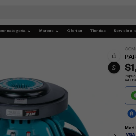
por categoría
Marcas
Ofertas
Tiendas
Servicio al 
CCM1
PAR
$
1
Impues
VALO
Medi