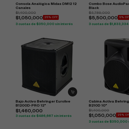
Consola Analógica Midas DM12 12
Combo Bose AudioPac
Canales
Black
$
1,400,000
$
5,789,000
$
1,050,000
25% OFF
$
5,500,000
5% OF
3 cuotas de
$
350,000
sin interés
3 cuotas de
$
1,833,334
Bajo Activo Behringer Eurolive
Cabina Activa Behring
B1200D-PRO 12"
B210D 10"
$
1,400,000
$
1,460,000
$
1,050,000
25% O
3 cuotas de
$
486,667
sin interés
3 cuotas de
$
350,000