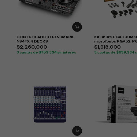
CONTROLADOR DJ NUMARK
Kit Shure PGADRUMK
NS4FX 4 DECKS
micrófonos PGA52, P
PGA57 para batería
$
2,260,000
$
1,918,000
3 cuotas de
$
753,334
sin interés
3 cuotas de
$
639,334
s