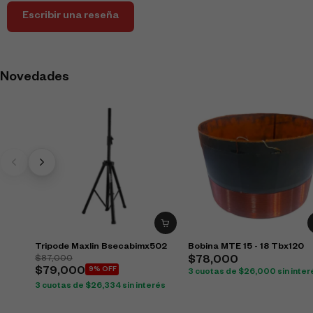
Escribir una reseña
Novedades
Tripode Maxlin Bsecabimx502
Bobina MTE 15 - 18 Tbx120
$
87,000
$
78,000
$
79,000
9% OFF
3 cuotas de
$
26,000
sin inter
3 cuotas de
$
26,334
sin interés