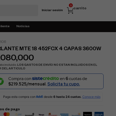
0
carrito
Iniciar sesión
cliente
Noticias
106
LANTE MTE 18 452FCX 4 CAPAS 3600W
,080,000
to incluido.
LOS GASTOS DE ENVÍO NO ESTAN INCLUIDOS EN EL
R DEL ARTICULO
Compra con
en
6
cuotas de
$219.525/mensual.
Solicita tu cupo.
os de pago