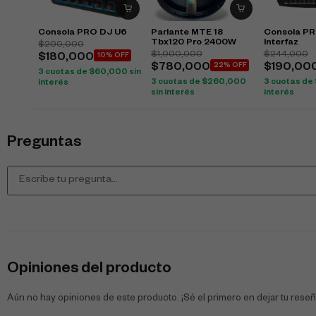
Consola PRO DJ U6
Parlante MTE 18
Consola P
Tbx120 Pro 2400W
Interfaz
$
200,000
$
1,000,000
$
244,000
$
180,000
10% OFF
$
780,000
22% OFF
$
190,00
3 cuotas de
$
60,000
sin
3 cuotas de
$
260,000
3 cuotas de
interés
sin interés
interés
Preguntas
Opiniones del producto
Aún no hay opiniones de este producto. ¡Sé el primero en dejar tu reseñ