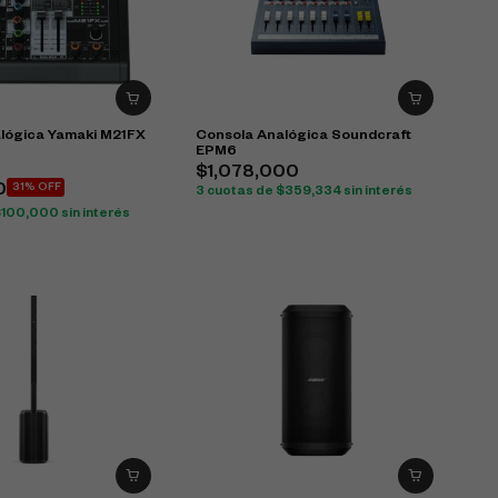
lógica Yamaki M21FX
Consola Analógica Soundcraft
EPM6
$
1,078,000
0
31% OFF
3 cuotas de
$
359,334
sin interés
$
100,000
sin interés