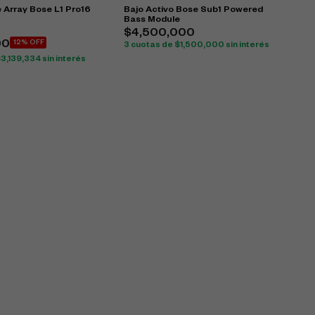
 Array Bose L1 Pro16
Bajo Activo Bose Sub1 Powered
Bass Module
0
$
4,500,000
00
12% OFF
3 cuotas de
$
1,500,000
sin interés
$
3,139,334
sin interés