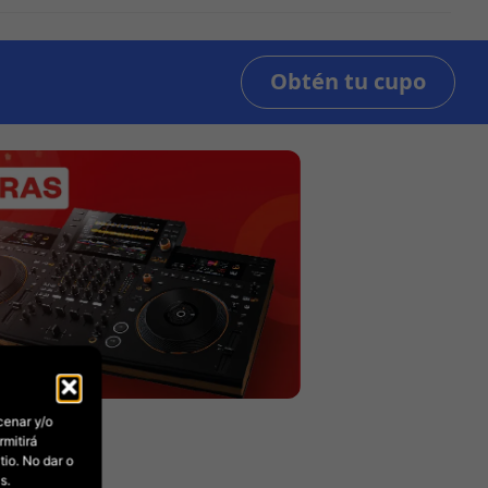
cenar y/o
rmitirá
io. No dar o
s.