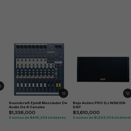
Soundcraft Epm8 Mezclador De
Bajo Activo PRO DJ WSK218-
Audio De 8 Canales
DSP
$
1,336,000
$
3,610,000
3 cuotas de
$
445,334
sin interés
3 cuotas de
$
1,203,334
sin interé