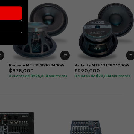
W
Parlante MTE 15 1030 2400W
Parlante MTE 12 1290 1000W
$
676,000
$
220,000
3 cuotas de
$
225,334
sin interés
3 cuotas de
$
73,334
sin interés