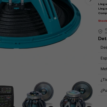
Llega 
Llega
Comp
Stoc
C
d
Det
Des
Esp
Met
¿Ti
¿Pu