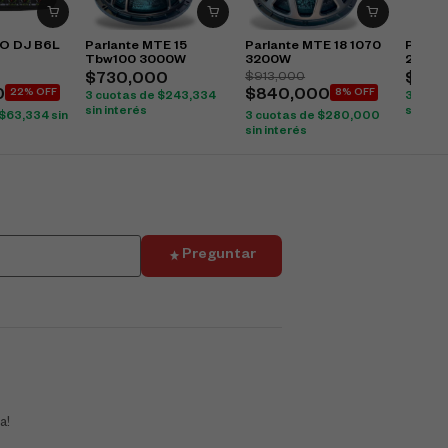
RO DJ B6L
Parlante MTE 15
Parlante MTE 18 1070
Parlan
Tbw100 3000W
3200W
2400
$
913,000
$
730,000
$
570
0
22% OFF
$
840,000
8% OFF
3 cuotas de
$
243,334
3 cuot
sin interés
sin int
$
63,334
sin
3 cuotas de
$
280,000
sin interés
Preguntar
a!