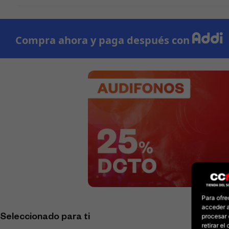
Para ofre
acceder a
procesar 
Seleccionado para ti
retirar e