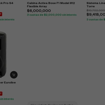
k Pro S4
Cabina Activa Bose F1 Model 812
Sistema Line
Flexible Array
Torre
$
10,702,00
$
6,000,000
F
$
9,418,0
3 cuotas de
$
2,000,000
sin interés
sin interés
3 cuotas de
er Eurolive
FF
sin interés