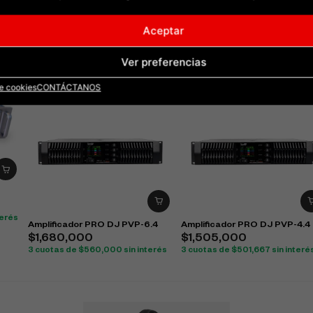
Aceptar
Ver preferencias
de cookies
CONTÁCTANOS
terés
Amplificador PRO DJ PVP-6.4
Amplificador PRO DJ PVP-4.4
$
1,680,000
$
1,505,000
3 cuotas de
$
560,000
sin interés
3 cuotas de
$
501,667
sin interé