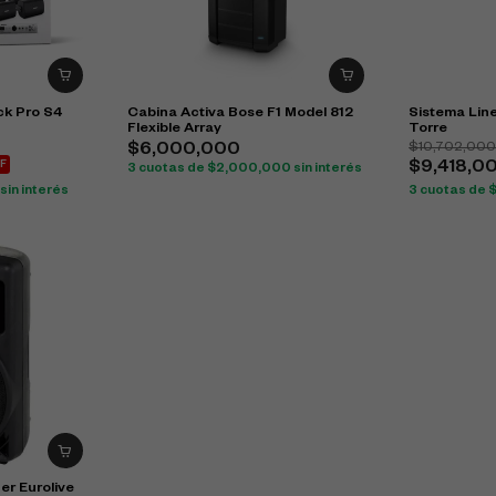
k Pro S4
Cabina Activa Bose F1 Model 812
Sistema Line
Flexible Array
Torre
$
10,702,00
$
6,000,000
F
$
9,418,0
3 cuotas de
$
2,000,000
sin interés
sin interés
3 cuotas de
er Eurolive