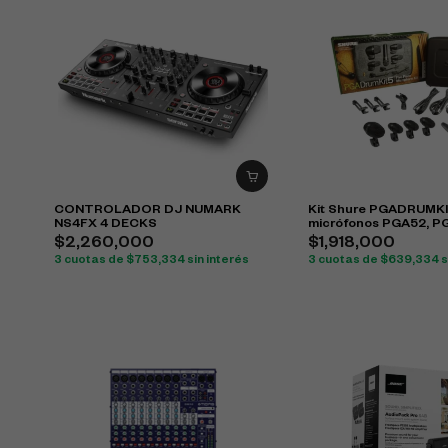
CONTROLADOR DJ NUMARK
Kit Shure PGADRUMK
NS4FX 4 DECKS
micrófonos PGA52, P
PGA57 para batería
$
2,260,000
$
1,918,000
3 cuotas de
$
753,334
sin interés
3 cuotas de
$
639,334
s