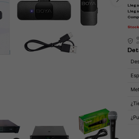
Llega 
Llega
Comp
Stoc
C
d
Det
Des
Esp
Met
¿Ti
¿Pu