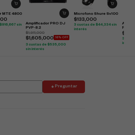
or MTE 4800
Microfono Shure Sv100
000
$
133,000
Amplificador PRO DJ
Amplif
$
916,667
sin
3 cuotas de
$
44,334
sin
PVP-8.2
PVP-4
interés
$
1,911,000
$
1,5
$
1,605,000
16% OFF
3 cuot
interés
3 cuotas de
$
535,000
sin interés
Preguntar