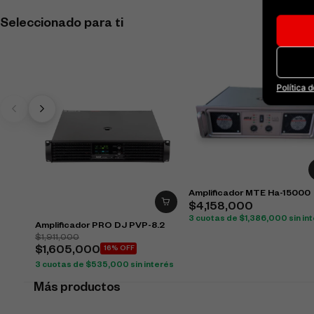
Seleccionado para ti
Política 
Amplificador MTE Ha-15000
$
4,158,000
3 cuotas de
$
1,386,000
sin in
Amplificador PRO DJ PVP-8.2
$
1,911,000
$
1,605,000
16% OFF
3 cuotas de
$
535,000
sin interés
Más productos