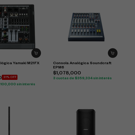
lógica Yamaki M21FX
Consola Analógica Soundcraft
EPM6
$
1,078,000
0
31% OFF
3 cuotas de
$
359,334
sin interés
$
100,000
sin interés