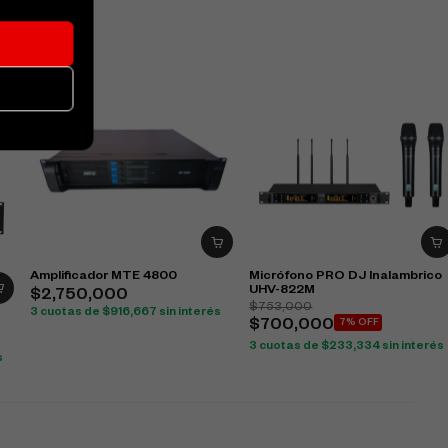
Amplificador MTE 4800
Micrófono PRO DJ Inalambrico
UHV-822M
$
2,750,000
$
753,000
3 cuotas de
$
916,667
sin interés
$
700,000
7% OFF
3 cuotas de
$
233,334
sin interés
s