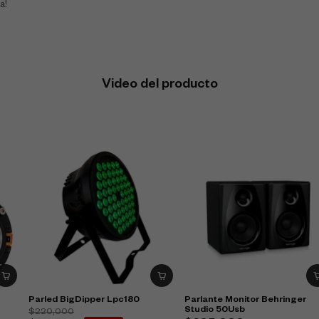
a!
Video del producto
Parled BigDipper Lpc180
Parlante Monitor Behringer
Studio 50Usb
$
220,000