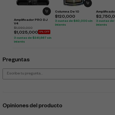
Columna De 10
Amplificad
$
120,000
$
2,750,
Amplificador PRO DJ
3 cuotas de
$
40,000
sin
3 cuotas de
V4
interés
interés
$
1,090,000
$
1,025,000
6% OFF
3 cuotas de
$
341,667
sin
interés
Preguntas
Opiniones del producto