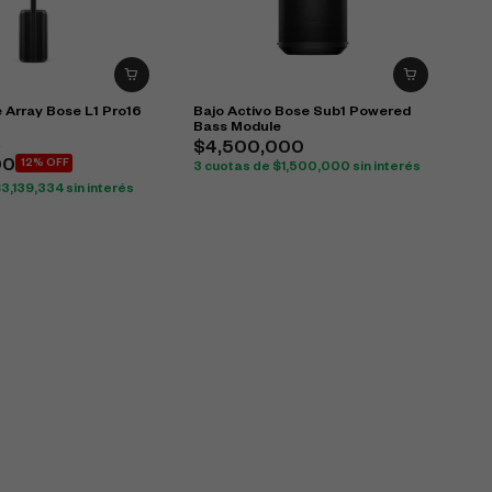
 Array Bose L1 Pro16
Bajo Activo Bose Sub1 Powered
Bass Module
0
$
4,500,000
00
12% OFF
3 cuotas de
$
1,500,000
sin interés
$
3,139,334
sin interés