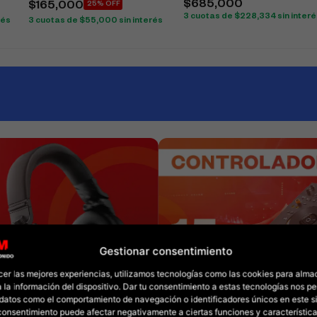
$
685,000
$
165,000
25% OFF
3 cuotas de
$
228,334
sin inter
rés
3 cuotas de
$
55,000
sin interés
Gestionar consentimiento
cer las mejores experiencias, utilizamos tecnologías como las cookies para alma
 la información del dispositivo. Dar tu consentimiento a estas tecnologías nos pe
datos como el comportamiento de navegación o identificadores únicos en este sit
l consentimiento puede afectar negativamente a ciertas funciones y característica