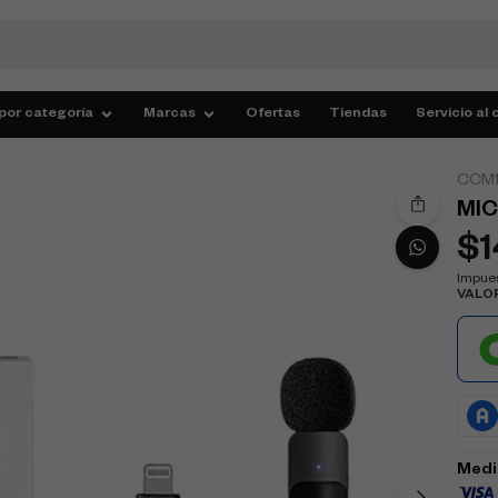
por categoría
Marcas
Ofertas
Tiendas
Servicio al 
CCM1
MIC
$
Impues
VALO
Medi