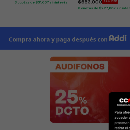
$
683,000
24% OFF
3 cuotas de
$
31,667
sin interés
3 cuotas de
$
227,667
sin inte
Para ofre
acceder a
procesar 
retirar e