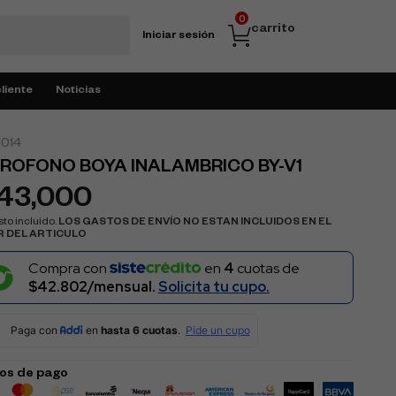
0
carrito
Iniciar sesión
cliente
Noticias
014
ROFONO BOYA INALAMBRICO BY-V1
143,000
to incluido.
LOS GASTOS DE ENVÍO NO ESTAN INCLUIDOS EN EL
R DEL ARTICULO
Compra con
en
4
cuotas de
$42.802/mensual.
Solicita tu cupo.
os de pago