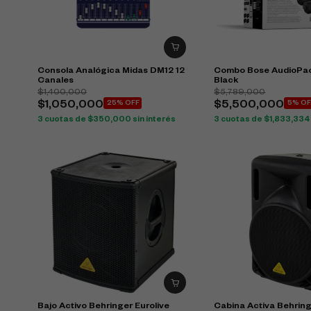
Consola Analógica Midas DM12 12
Combo Bose AudioPac
Canales
Black
$
1,400,000
$
5,789,000
$
1,050,000
25% OFF
$
5,500,000
5% OF
3 cuotas de
$
350,000
sin interés
3 cuotas de
$
1,833,334
Bajo Activo Behringer Eurolive
Cabina Activa Behring