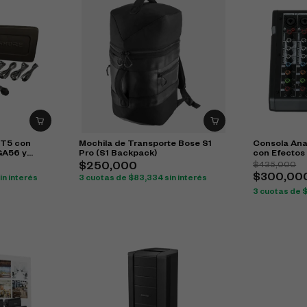
IT5 con
Mochila de Transporte Bose S1
Consola Ana
GA56 y
Pro (S1 Backpack)
con Efectos
$
435,000
$
250,000
$
300,00
in interés
3 cuotas de
$
83,334
sin interés
3 cuotas de