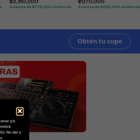
$
2,310,000
$
1,170,000
és
3 cuotas de
$
770,000
sin interés
3 cuotas de
$
390,000
sin interé
cenar y/o
rmitirá
io. No dar o
s.